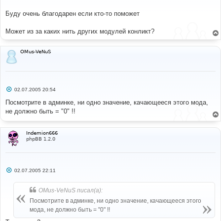
щ
е
Буду очень благодарен если кто-то поможет
н
и
е
Может из за каких нить других модулей конликт?
OMus-VeNuS
С
02.07.2005 20:54
о
о
Посмотрите в админке, ни одно значение, качающееся этого мода,
б
не должно быть = "0" !!
щ
е
н
и
Indemion666
е
phpBB 1.2.0
С
02.07.2005 22:11
о
о
б
OMus-VeNuS писал(а):
щ
е
Посмотрите в админке, ни одно значение, качающееся этого
н
мода, не должно быть = "0" !!
и
е