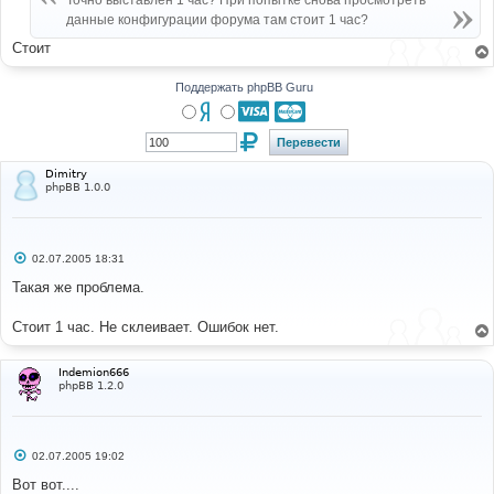
Точно выставлен 1 час? При попытке снова просмотреть
н
данные конфигурации форума там стоит 1 час?
и
е
Стоит
Поддержать phpBB Guru
Dimitry
phpBB 1.0.0
С
02.07.2005 18:31
о
о
Такая же проблема.
б
щ
е
Стоит 1 час. Не склеивает. Ошибок нет.
н
и
е
Indemion666
phpBB 1.2.0
С
02.07.2005 19:02
о
о
Вот вот....
б