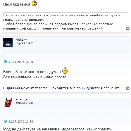
Наслаждаемся
Эксперт - это человек, который избегает мелких ошибок на пути к
грандиозному провалу.
Любая более-менее сложная задача имеет несколько простых,
изящных, лёгких для понимания неправильных решений
nickerrr
phpBB 1.4.2
С
11.07.2005 14:26
о
о
Блин об этом как-то не подумал
б
щ
Все гениальное, как обычно просто!
е
н
и
В данный момент телефон находится вне зоны действия абонента...
е
artem_e
phpBB 1.0.0
С
12.07.2005 12:28
о
о
Мод не действует на админов и модераторов, как исправить