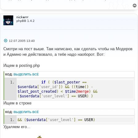
б
щ
е
н
и
nickerrr
е
phpBB 1.4.2
С
12.07.2005 13:40
о
о
Смотри на пост выше. Там написано, как сделать чтобы на Модеров
б
и Админо не действовало, а тебе надо наоборот. Вот:
щ
е
н
Ищем в posting.php
и
е
КОД:
ВЫДЕЛИТЬ ВСЁ
if
(
(
$last_poster
==
$userdata
[
'user_id'
])
&&
((
time
()
-
$last_post_created
)
<
$time
2merge
)
&&
(
$userdata
[
'user_level'
]
==
 USER
)
)
Ищем в строке
КОД:
ВЫДЕЛИТЬ ВСЁ
&&
(
$userdata
[
'user_level'
]
==
 USER
)
Удаляем его...