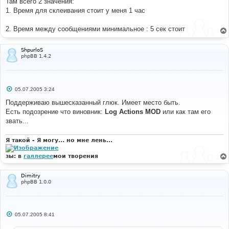
Там всего 2 значения:
1. Время для склеивания стоит у меня 1 час
2. Время между сообщениями минимальное : 5 сек стоит
ShpurloS
phpBB 1.4.2
С
05.07.2005 3:24
о
о
Поддерживаю вышесказанный глюк. Имеет место быть.
б
Есть подозрение что виновник:
Log Actions MOD
или как там его
щ
е
звать...
н
и
е
Я такой - Я могу... но мне лень...
зы: в
галлерее
мои творения
Dimitry
phpBB 1.0.0
С
05.07.2005 8:41
о
о