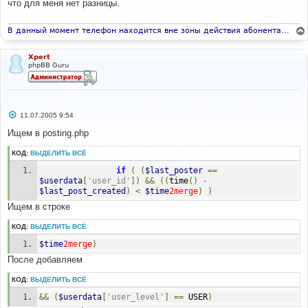
что для меня нет разницы.
щ
е
н
и
В данный момент телефон находится вне зоны действия абонента...
е
Xpert
phpBB Guru
С
11.07.2005 9:54
о
о
Ищем в posting.php
б
щ
КОД:
ВЫДЕЛИТЬ ВСЁ
е
н
if
(
(
$last_poster
==
и
е
$userdata
[
'user_id'
])
&&
((
time
()
-
$last_post_created
)
<
$time
2merge
)
)
Ищем в строке
КОД:
ВЫДЕЛИТЬ ВСЁ
$time
2merge
)
После добавляем
КОД:
ВЫДЕЛИТЬ ВСЁ
&&
(
$userdata
[
'user_level'
]
==
 USER
)