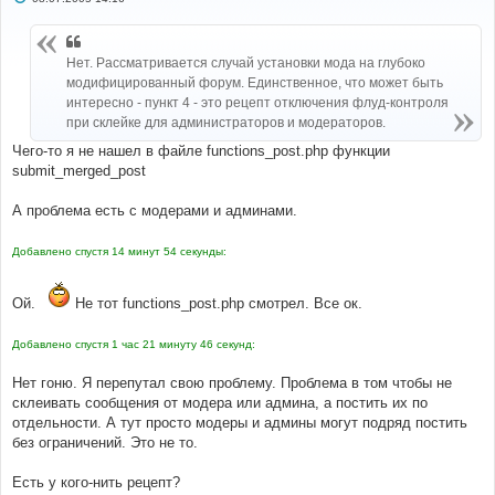
о
о
б
щ
Нет. Рассматривается случай установки мода на глубоко
е
н
модифицированный форум. Единственное, что может быть
и
интересно - пункт 4 - это рецепт отключения флуд-контроля
е
при склейке для администраторов и модераторов.
Чего-то я не нашел в файле functions_post.php функции
submit_merged_post
А проблема есть с модерами и админами.
Добавлено спустя 14 минут 54 секунды:
Ой.
Не тот functions_post.php смотрел. Все ок.
Добавлено спустя 1 час 21 минуту 46 секунд:
Нет гоню. Я перепутал свою проблему. Проблема в том чтобы не
склеивать сообщения от модера или админа, а постить их по
отдельности. А тут просто модеры и админы могут подряд постить
без ограничений. Это не то.
Есть у кого-нить рецепт?