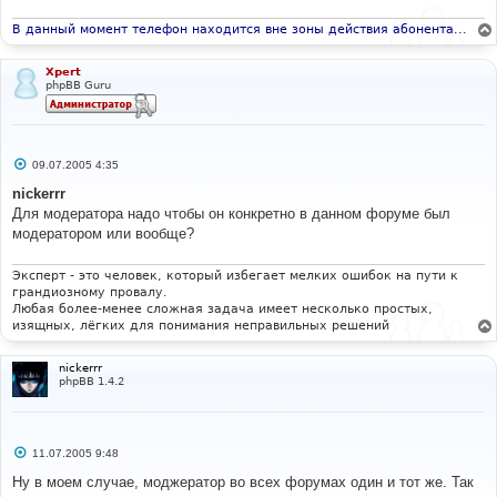
В данный момент телефон находится вне зоны действия абонента...
Xpert
phpBB Guru
С
09.07.2005 4:35
о
о
nickerrr
б
Для модератора надо чтобы он конкретно в данном форуме был
щ
е
модератором или вообще?
н
и
е
Эксперт - это человек, который избегает мелких ошибок на пути к
грандиозному провалу.
Любая более-менее сложная задача имеет несколько простых,
изящных, лёгких для понимания неправильных решений
nickerrr
phpBB 1.4.2
С
11.07.2005 9:48
о
о
Ну в моем случае, моджератор во всех форумах один и тот же. Так
б