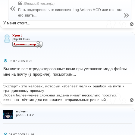
б
ShpurloS писал(а):
щ
е
Есть подозрение что виновник: Log Actions MOD или как там
н
его звать...
и
е
У меня стоит...
Xpert
phpBB Guru
С
05.07.2005 9:22
о
о
Вышлите все отредактированные вами при установке мода файлы
б
мне на почту (в профиле), посмотрим...
щ
е
н
и
Эксперт - это человек, который избегает мелких ошибок на пути к
е
грандиозному провалу.
Любая более-менее сложная задача имеет несколько простых,
изящных, лёгких для понимания неправильных решений
nickerrr
phpBB 1.4.2
С
08.07.2005 14:16