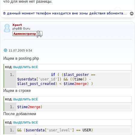
что для меня нет разницы.
щ
е
н
и
В данный момент телефон находится вне зоны действия абонента...
е
Xpert
phpBB Guru
С
11.07.2005 9:54
о
о
Ищем в posting.php
б
щ
КОД:
ВЫДЕЛИТЬ ВСЁ
е
н
if
(
(
$last_poster
==
и
е
$userdata
[
'user_id'
])
&&
((
time
()
-
$last_post_created
)
<
$time
2merge
)
)
Ищем в строке
КОД:
ВЫДЕЛИТЬ ВСЁ
$time
2merge
)
После добавляем
КОД:
ВЫДЕЛИТЬ ВСЁ
&&
(
$userdata
[
'user_level'
]
==
 USER
)