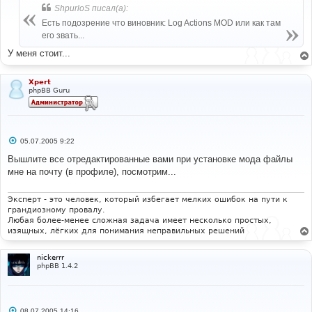
б
ShpurloS писал(а):
щ
е
Есть подозрение что виновник: Log Actions MOD или как там
н
его звать...
и
е
У меня стоит...
Xpert
phpBB Guru
С
05.07.2005 9:22
о
о
Вышлите все отредактированные вами при установке мода файлы
б
мне на почту (в профиле), посмотрим...
щ
е
н
и
Эксперт - это человек, который избегает мелких ошибок на пути к
е
грандиозному провалу.
Любая более-менее сложная задача имеет несколько простых,
изящных, лёгких для понимания неправильных решений
nickerrr
phpBB 1.4.2
С
08.07.2005 14:16