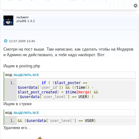
б
щ
е
н
и
nickerrr
е
phpBB 1.4.2
С
12.07.2005 13:40
о
о
Смотри на пост выше. Там написано, как сделать чтобы на Модеров
б
и Админо не действовало, а тебе надо наоборот. Вот:
щ
е
н
Ищем в posting.php
и
е
КОД:
ВЫДЕЛИТЬ ВСЁ
if
(
(
$last_poster
==
$userdata
[
'user_id'
])
&&
((
time
()
-
$last_post_created
)
<
$time
2merge
)
&&
(
$userdata
[
'user_level'
]
==
 USER
)
)
Ищем в строке
КОД:
ВЫДЕЛИТЬ ВСЁ
&&
(
$userdata
[
'user_level'
]
==
 USER
)
Удаляем его...