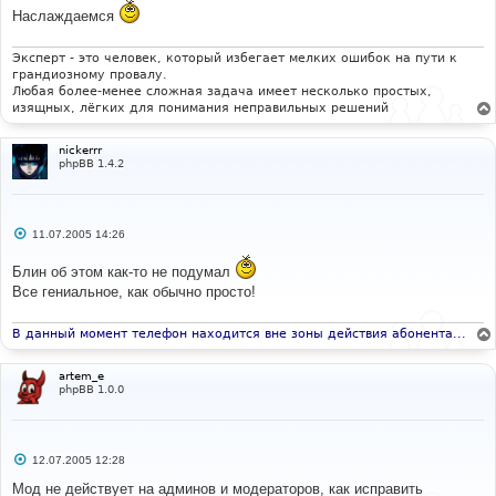
Наслаждаемся
Эксперт - это человек, который избегает мелких ошибок на пути к
грандиозному провалу.
Любая более-менее сложная задача имеет несколько простых,
изящных, лёгких для понимания неправильных решений
nickerrr
phpBB 1.4.2
С
11.07.2005 14:26
о
о
Блин об этом как-то не подумал
б
щ
Все гениальное, как обычно просто!
е
н
и
В данный момент телефон находится вне зоны действия абонента...
е
artem_e
phpBB 1.0.0
С
12.07.2005 12:28
о
о
Мод не действует на админов и модераторов, как исправить