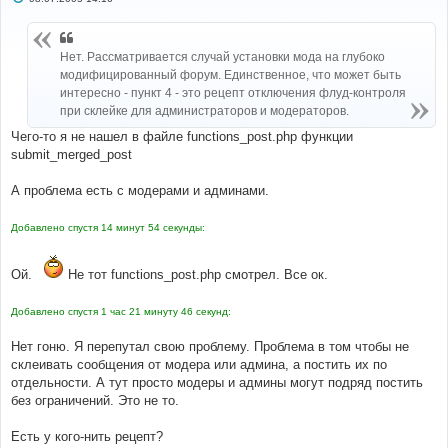
о
о
б
щ
Нет. Рассматривается случай установки мода на глубоко
е
н
модифицированный форум. Единственное, что может быть
и
интересно - пункт 4 - это рецепт отключения флуд-контроля
е
при склейке для администраторов и модераторов.
Чего-то я не нашел в файле functions_post.php функции
submit_merged_post
А проблема есть с модерами и админами.
Добавлено спустя 14 минут 54 секунды:
Ой.
Не тот functions_post.php смотрел. Все ок.
Добавлено спустя 1 час 21 минуту 46 секунд:
Нет гоню. Я перепутал свою проблему. Проблема в том чтобы не
склеивать сообщения от модера или админа, а постить их по
отдельности. А тут просто модеры и админы могут подряд постить
без ограничений. Это не то.
Есть у кого-нить рецепт?