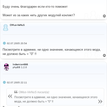
щ
е
Буду очень благодарен если кто-то поможет
н
и
е
Может из за каких нить других модулей конликт?
OMus-VeNuS
С
02.07.2005 20:54
о
о
Посмотрите в админке, ни одно значение, качающееся этого мода,
б
не должно быть = "0" !!
щ
е
н
и
Indemion666
е
phpBB 1.2.0
С
02.07.2005 22:11
о
о
б
OMus-VeNuS писал(а):
щ
е
Посмотрите в админке, ни одно значение, качающееся этого
н
мода, не должно быть = "0" !!
и
е