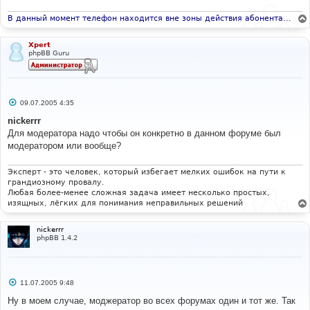
В данный момент телефон находится вне зоны действия абонента...
Xpert
phpBB Guru
С
09.07.2005 4:35
о
о
nickerrr
б
Для модератора надо чтобы он конкретно в данном форуме был
щ
е
модератором или вообще?
н
и
е
Эксперт - это человек, который избегает мелких ошибок на пути к
грандиозному провалу.
Любая более-менее сложная задача имеет несколько простых,
изящных, лёгких для понимания неправильных решений
nickerrr
phpBB 1.4.2
С
11.07.2005 9:48
о
о
Ну в моем случае, моджератор во всех форумах один и тот же. Так
б