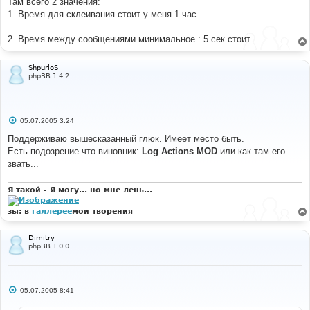
Там всего 2 значения:
1. Время для склеивания стоит у меня 1 час
2. Время между сообщениями минимальное : 5 сек стоит
ShpurloS
phpBB 1.4.2
С
05.07.2005 3:24
о
о
Поддерживаю вышесказанный глюк. Имеет место быть.
б
Есть подозрение что виновник:
Log Actions MOD
или как там его
щ
е
звать...
н
и
е
Я такой - Я могу... но мне лень...
зы: в
галлерее
мои творения
Dimitry
phpBB 1.0.0
С
05.07.2005 8:41
о
о