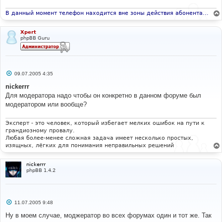
В данный момент телефон находится вне зоны действия абонента...
Xpert
phpBB Guru
С
09.07.2005 4:35
о
о
nickerrr
б
Для модератора надо чтобы он конкретно в данном форуме был
щ
е
модератором или вообще?
н
и
е
Эксперт - это человек, который избегает мелких ошибок на пути к
грандиозному провалу.
Любая более-менее сложная задача имеет несколько простых,
изящных, лёгких для понимания неправильных решений
nickerrr
phpBB 1.4.2
С
11.07.2005 9:48
о
о
Ну в моем случае, моджератор во всех форумах один и тот же. Так
б