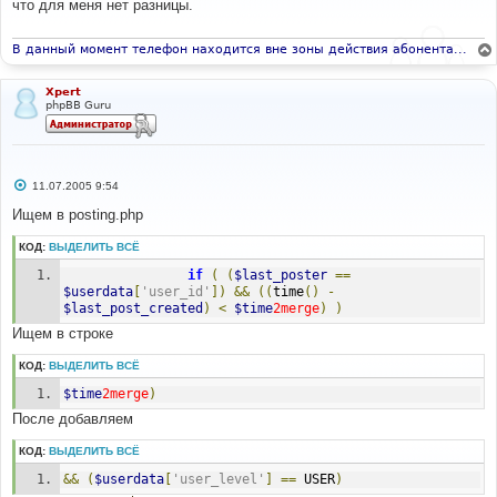
что для меня нет разницы.
щ
е
н
и
В данный момент телефон находится вне зоны действия абонента...
е
Xpert
phpBB Guru
С
11.07.2005 9:54
о
о
Ищем в posting.php
б
щ
КОД:
ВЫДЕЛИТЬ ВСЁ
е
н
if
(
(
$last_poster
==
и
е
$userdata
[
'user_id'
])
&&
((
time
()
-
$last_post_created
)
<
$time
2merge
)
)
Ищем в строке
КОД:
ВЫДЕЛИТЬ ВСЁ
$time
2merge
)
После добавляем
КОД:
ВЫДЕЛИТЬ ВСЁ
&&
(
$userdata
[
'user_level'
]
==
 USER
)