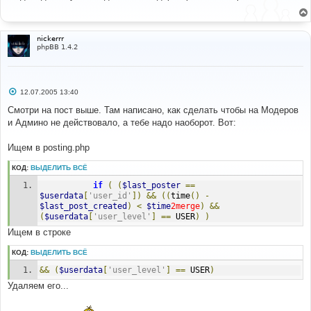
б
щ
е
н
и
nickerrr
е
phpBB 1.4.2
С
12.07.2005 13:40
о
о
Смотри на пост выше. Там написано, как сделать чтобы на Модеров
б
и Админо не действовало, а тебе надо наоборот. Вот:
щ
е
н
Ищем в posting.php
и
е
КОД:
ВЫДЕЛИТЬ ВСЁ
if
(
(
$last_poster
==
$userdata
[
'user_id'
])
&&
((
time
()
-
$last_post_created
)
<
$time
2merge
)
&&
(
$userdata
[
'user_level'
]
==
 USER
)
)
Ищем в строке
КОД:
ВЫДЕЛИТЬ ВСЁ
&&
(
$userdata
[
'user_level'
]
==
 USER
)
Удаляем его...