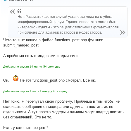
о
о
б
щ
Нет. Рассматривается случай установки мода на глубоко
е
н
модифицированный форум. Единственное, что может быть
и
интересно - пункт 4 - это рецепт отключения флуд-контроля
е
при склейке для администраторов и модераторов.
Чего-то я не нашел в файле functions_post.php функции
submit_merged_post
А проблема есть с модерами и админами.
Добавлено спустя 14 минут 54 секунды:
Ой.
Не тот functions_post.php смотрел. Все ок.
Добавлено спустя 1 час 21 минуту 46 секунд:
Нет гоню. Я перепутал свою проблему. Проблема в том чтобы не
склеивать сообщения от модера или админа, а постить их по
отдельности. А тут просто модеры и админы могут подряд постить
без ограничений. Это не то.
Есть у кого-нить рецепт?