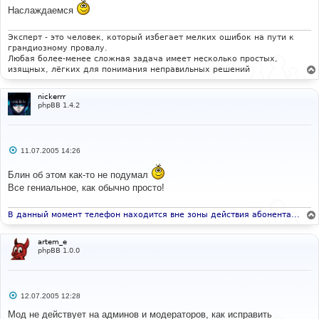
Наслаждаемся
Эксперт - это человек, который избегает мелких ошибок на пути к
грандиозному провалу.
Любая более-менее сложная задача имеет несколько простых,
изящных, лёгких для понимания неправильных решений
nickerrr
phpBB 1.4.2
С
11.07.2005 14:26
о
о
Блин об этом как-то не подумал
б
щ
Все гениальное, как обычно просто!
е
н
и
В данный момент телефон находится вне зоны действия абонента...
е
artem_e
phpBB 1.0.0
С
12.07.2005 12:28
о
о
Мод не действует на админов и модераторов, как исправить