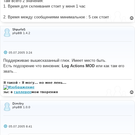
Там всего 2 значения:
1. Время для склеивания стоит у меня 1 час
2. Время между сообщениями минимальное : 5 сек стоит
ShpurloS
phpBB 1.4.2
С
05.07.2005 3:24
о
о
Поддерживаю вышесказанный глюк. Имеет место быть.
б
Есть подозрение что виновник:
Log Actions MOD
или как там его
щ
е
звать...
н
и
е
Я такой - Я могу... но мне лень...
зы: в
галлерее
мои творения
Dimitry
phpBB 1.0.0
С
05.07.2005 8:41
о
о