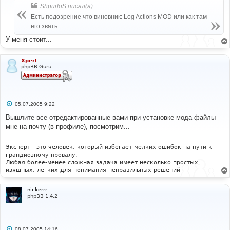
б
ShpurloS писал(а):
щ
е
Есть подозрение что виновник: Log Actions MOD или как там
н
его звать...
и
е
У меня стоит...
Xpert
phpBB Guru
С
05.07.2005 9:22
о
о
Вышлите все отредактированные вами при установке мода файлы
б
мне на почту (в профиле), посмотрим...
щ
е
н
и
Эксперт - это человек, который избегает мелких ошибок на пути к
е
грандиозному провалу.
Любая более-менее сложная задача имеет несколько простых,
изящных, лёгких для понимания неправильных решений
nickerrr
phpBB 1.4.2
С
08.07.2005 14:16