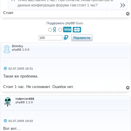
Точно выставлен 1 час? При попытке снова просмотреть
н
данные конфигурации форума там стоит 1 час?
и
е
Стоит
Поддержать phpBB Guru
Dimitry
phpBB 1.0.0
С
02.07.2005 18:31
о
о
Такая же проблема.
б
щ
е
Стоит 1 час. Не склеивает. Ошибок нет.
н
и
е
Indemion666
phpBB 1.2.0
С
02.07.2005 19:02
о
о
Вот вот....
б