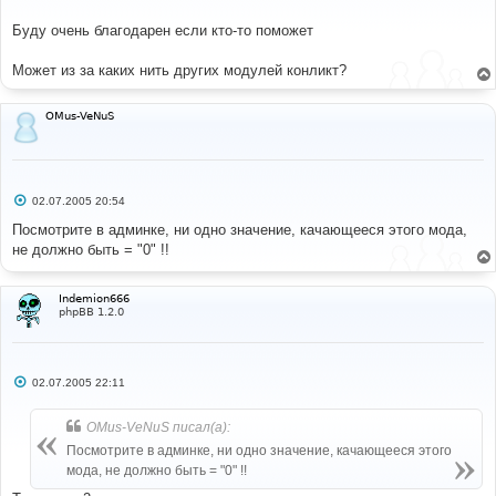
щ
е
Буду очень благодарен если кто-то поможет
н
и
е
Может из за каких нить других модулей конликт?
OMus-VeNuS
С
02.07.2005 20:54
о
о
Посмотрите в админке, ни одно значение, качающееся этого мода,
б
не должно быть = "0" !!
щ
е
н
и
Indemion666
е
phpBB 1.2.0
С
02.07.2005 22:11
о
о
б
OMus-VeNuS писал(а):
щ
е
Посмотрите в админке, ни одно значение, качающееся этого
н
мода, не должно быть = "0" !!
и
е