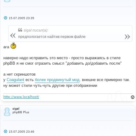
visialization removed to appropriate template file
##   2005-07-15 - Version 1.0.0
##      - Initial Release
С
##
15.07.2005 23:35
о
#####################################################
о
#########
б
sigal писал(а):
## Before Adding This MOD To Your Forum, You Should 
щ
е
Back Up All Files Related To This MOD
предпологается найтив первом файле
н
#####################################################
и
#########
ага
е
#
наверно надо исправить это место - просто выражаясь в стиле
#----[ OPEN ]----------------------------------------
phpBB я не смог отразить смысл "добавить до/добавить после"
---------------------
#
templates
/
subSilver
/
bbcode
.
tpl
а нет скриншотов
у
Coagulant
есть
более продвинутый мод
. внешне все примерно так.
ну может стили чуть-чуть другие при отображении
#
#----[ FIND ]----------------------------------------
---------------------
http://www.localhost/
#
<!--
BEGIN
 email 
--><
a href
=
"mailto:{EMAIL}"
>{
EMAIL
}
sigal
</
A
><!--
END
 email 
-->
phpBB Plus
#
#----[ AFTER, ADD ]----------------------------------
С
----------------------------
15.07.2005 23:46
о