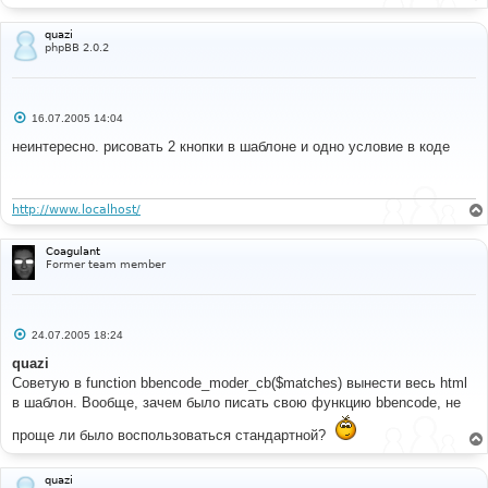
$sign
=
"!"
;
}
quazi
//$text = '<table border="0" cellpadding="0" 
phpBB 2.0.2
cellspacing="2"><tr valign="top"><td><div 
class="moder ' . $class . '" title="' . $tooltip . 
'">' . $sign . '</div></td><td class="postbody">' . 
$text . '</td></tr></table>';
С
16.07.2005 14:04
$text
=
str_replace
(
array
(
'{MODER_CLASS}'
,
о
'{MODER_TOOLTIP}'
,
'{MODER_SIGN}'
,
'{MODER_TEXT}'
),
о
неинтересно. рисовать 2 кнопки в шаблоне и одно условие в коде
б
array
(
$class
,
$tooltip
,
$sign
,
$text
),
щ
$bbcode_tpl
[
'moderate'
]);
е
return
$text
;
н
}
и
http://www.localhost/
е
function
 bbencode_moder
(
$text
,
$enable
)
Coagulant
{
Former team member
if
(
$enable
)
{
$text
=
 preg_replace_callback
(
"/\[(mod|warn)\]
((?:(?!\[\/?\\1\]).)*)\[\/\\1\]/s"
,
С
24.07.2005 18:24
'bbencode_moder_cb'
,
$text
);
о
}
о
quazi
return
$text
;
б
Советую в function bbencode_moder_cb($matches) вынести весь html
}
щ
е
в шаблон. Вообще, зачем было писать свою функцию bbencode, не
// -Moderator tags MOD
н
и
проще ли было воспользоваться стандартной?
е
#
#----[ OPEN ]----------------------------------------
quazi
---------------------