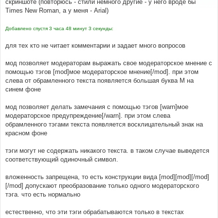
скриншоте (повторюсь - стили немного другие - у него вроде бы
щ
е
#
Times New Roman, а у меня - Arial)
н
#----[ AFTER, ADD ]----------------------------------
и
----------------------
е
Добавлено спустя 3 часа 48 минут 3 секунды:
#
/* +Moderator tags MOD */
для тех кто не читает комментарии и задает много вопросов
.
moder  
{
   color
:
#FFFFFF;
   font
-
family
:
Arial
,
'Courier New'
,
 sans
-
serif
;
мод позволяет модераторам выражать свое модераторское мнение с
   font
-
size
:
32px
;
помощью тэгов [mod]мое модераторское мнение[/mod]. при этом
   font
-
weight
:
 bold
;
слева от обрамленного текста появляется большая буква М на
   height
:
50px
;
синем фоне
   text
-
align
:
 center
;
   width
:
50px
;
}
мод позволяет делать замечания с помощью тэгов [warn]мое
.
warn   
{
 background
-
color
:
#FF0000; }
модераторское предупреждение[/warn]. при этом слева
.
mod    
{
 background
-
color
:
#0066CC; }
обрамленного тэгами текста появляется восклицательный знак на
/* -Moderator tags MOD */
красном фоне
#
тэги могут не содержать никакого текста. в таком случае выведется
#----[ OPEN ]----------------------------------------
соответствующий одиночный символ.
---------------------
#
вложенность запрещена, то есть конструкции вида [mod][mod][/mod]
includes
/
bbcode
.
php
[/mod] допускают преобразование только одного модераторского
тэга. что есть нормально
#
#----[ FIND ]----------------------------------------
естественно, что эти тэги обрабатываются только в текстах
---------------------