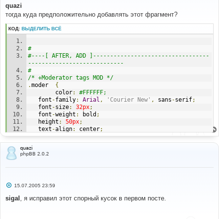
#
о
quazi
<!--
BEGIN
 moderate 
-->
б
тогда куда предположительно добавлять этот фрагмент?
<
table border
=
"0"
 cellpadding
=
"0"
 cellspacing
=
"2"
><
tr 
щ
е
valign
=
"top"
><
td
><
div 
class
=
"moder {MODER_CLASS}"
н
КОД:
ВЫДЕЛИТЬ ВСЁ
title
=
"{MODER_TOOLTIP}"
>{
MODER_SIGN
}<
/div></
td
><
td 
и
class
=
"postbody"
>{
MODER_TEXT
}<
/td></
tr
></
table
>
е
<!--
END
 moderate 
-->
# 
#----[ AFTER, ADD ]----------------------------------
---------------------------- 
#
# 
#----[ OPEN ]----------------------------------------
/* +Moderator tags MOD */
---------------------
.
moder  
{
#
        color
:
#FFFFFF; 
templates
/
subSilver
/
subSilver
.
css
   font
-
family
:
Arial
,
'Courier New'
,
 sans
-
serif
;
   font
-
size
:
32px
;
   font
-
weight
:
 bold
;
#
   height
:
50px
;
#----[ FIND ]----------------------------------------
   text
-
align
:
 center
;
---------------------
   width
:
50px
;
#
}
/*
quazi
.
warn   
{
 background
-
color
:
#FF0000; } 
phpBB 2.0.2
  The original subSilver Theme for phpBB version 2+
.
mod    
{
 background
-
color
:
#0066CC; } 
  Created by subBlue design
/* -Moderator tags MOD */
  http://www.subBlue.com
*/
С
15.07.2005 23:59
о
о
sigal
, я исправил этот спорный кусок в первом посте.
#
б
#----[ AFTER, ADD ]----------------------------------
щ
----------------------------
е