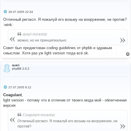
#
С
26.07.2005 22:34
#----[ FIND ]----------------------------------------
о
---------------------
о
Отличный регэксп. Я пожалуй его возьму на вооружение, не против?
#
б
:wink:
щ
//'MESSAGE' => $preview_message,
е
н
quazi писал(а):
и
#
е
можно, но не принципиально
#----[ REPLACE WITH ]--------------------------------
Совет был продиктован coding guidelines от phpbb и здравым
---------------------
#
смыслом. Хотя раз уж light version тогда всё ok.
// +Moderator tag MOD
//'MESSAGE' => $preview_message,
'MESSAGE'
=>
quazi
phpBB 2.0.2
bbencode_moder
(
$preview_message
,
$userdata
[
'user_level'
]
==
 ADMIN 
||
$userdata
[
'user_level'
]
==
 MOD
),
// -Moderator tag MOD
С
27.07.2005 8:12
о
о
Coagulant
,
#
б
light version - потому что в отличие от твоего мода мой - облегченная
# EoM
щ
#
е
версия
н
и
Coagulant писал(а):
е
Отличный регэксп. Я пожалуй его возьму на вооружение, не
против?