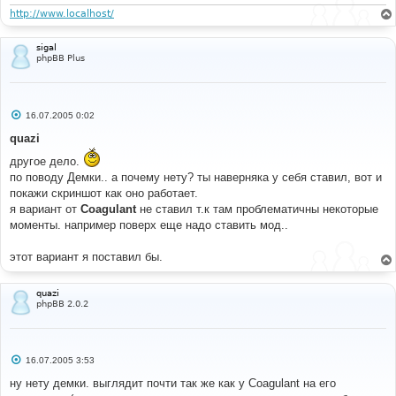
н
#
и
http://www.localhost/
/* +Moderator tags MOD */
е
.
moder  
{
   color
:
#FFFFFF;
sigal
   font
-
family
:
Arial
,
'Courier New'
,
 sans
-
serif
;
phpBB Plus
   font
-
size
:
32px
;
   font
-
weight
:
 bold
;
   height
:
50px
;
   text
-
align
:
 center
;
С
16.07.2005 0:02
   width
:
50px
;
о
}
о
quazi
б
.
warn   
{
 background
-
color
:
#FF0000; }
щ
другое дело.
.
mod    
{
 background
-
color
:
#0066CC; }
е
/* -Moderator tags MOD */
по поводу Демки.. а почему нету? ты наверняка у себя ставил, вот и
н
и
покажи скриншот как оно работает.
е
я вариант от
Coagulant
не ставил т.к там проблематичны некоторые
#
моменты. например поверх еще надо ставить мод..
#----[ OPEN ]----------------------------------------
---------------------
#
этот вариант я поставил бы.
template
/
subSilver
/
overall_header
.
tpl
quazi
phpBB 2.0.2
#
#----[ FIND ]----------------------------------------
---------------------
#
С
<
style type
=
"text/css"
>
16.07.2005 3:53
о
<!--
о
ну нету демки. выглядит почти так же как у Coagulant на его
б