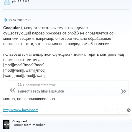
phpBB 2.0.2
#
viewtopic
.
php
С
25.07.2005 7:48
#
о
#----[ FIND ]----------------------------------------
о
Coagulant
, могу ответить почему я так сделал
---------------------
б
существующий парсер bb-codes от phpBB не справляется со
#
щ
е
многими вещами, например, он отвратительно обрабатывает
//'MESSAGE' => $message,
н
вложенные
тэги, что проявилось в очередном обновлении
и
е
#
пользоваться стандартной функцией - значит, терять контроль над
#----[ REPLACE WITH ]--------------------------------
вложенностями типа
---------------------
[mod][mod][/mod][/mod]
#
// +Moderator tag MOD
[mod][warn][/warn][/mod]
//'MESSAGE' => $message,
[warn][mod][/mod][/warn]
'MESSAGE'
=>
 bbencode_moder
(
$message
,
$postrow
[
$i
][
'user_level'
]
==
 ADMIN 
||
$postrow
[
$i
]
Coagulant писал(а):
[
'user_level'
]
==
 MOD
),
вынести весь html в шаблон
// -Moderator tag MOD
можно, но не принципиально
#
http://www.localhost/
#----[ OPEN ]----------------------------------------
---------------------
Coagulant
#
Former team member
posting
.
php