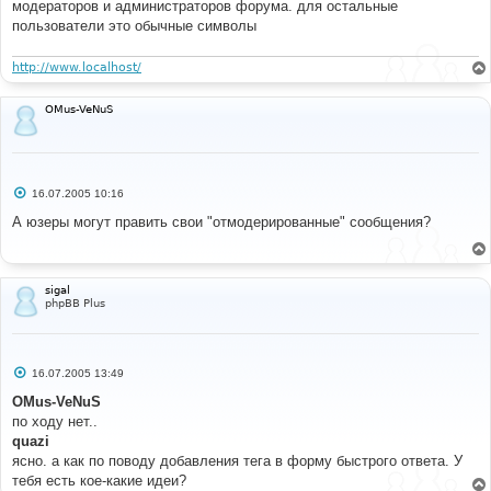
модераторов и администраторов форума. для остальные
#
/**
пользователи это обычные символы
 * Does second-pass bbencoding. This should be used 
before displaying the message in
http://www.localhost/
 * a thread. Assumes the message is already first-
pass encoded, and we are given the
 * correct UID as used in first-pass encoding.
OMus-VeNuS
 */
#
#----[ BEFORE, ADD ]---------------------------------
С
16.07.2005 10:16
---------------------
о
о
А юзеры могут править свои "отмодерированные" сообщения?
#
б
// +Moderator tags MOD
щ
function
 bbencode_moder_cb
(
$matches
)
е
{
н
и
global
$lang
,
$bbcode_tpl
;
sigal
е
$class
=
$matches
[
1
];
phpBB Plus
$text
=
@$matches
[
2
];
if
(
$class
==
'mod'
)
{
$tooltip
=
@$lang
[
'Moderator_Mod'
]
?
С
16.07.2005 13:49
о
$lang
[
'Moderator_Mod'
]
:
"Moderator Information"
;
о
OMus-VeNuS
$sign
=
"M"
;
б
}
по ходу нет..
щ
else
е
quazi
н
{
ясно. а как по поводу добавления тега в форму быстрого ответа. У
и
$tooltip
=
@$lang
[
'Moderator_Warn'
]
?
е
тебя есть кое-какие идеи?
$lang
[
'Moderator_Warn'
]
:
"Moderator Warning"
;