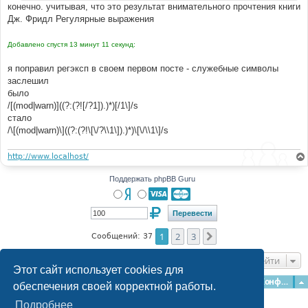
конечно. учитывая, что это результат внимательного прочтения книги
Дж. Фридл Регулярные выражения
Добавлено спустя 13 минут 11 секунд:
я поправил регэксп в своем первом посте - служебные символы
заслешил
было
/[(mod|warn)]((?:(?![/?1]).)*)[/1\]/s
стало
/\[(mod|warn)\]((?:(?!\[\/?\\1\]).)*)\[\/\\1\]/s
http://www.localhost/
Поддержать phpBB Guru
1
2
3
След.
Сообщений: 37
Перейти
Этот сайт использует cookies для
Главная
Форумы
Наша команда
О команде
Конфиденциальность
обеспечения своей корректной работы.
Подробнее