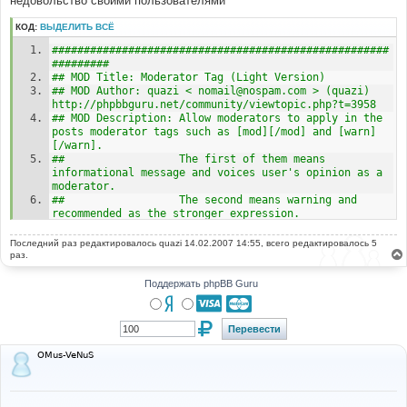
недовольство своими пользователями
н
и
КОД:
ВЫДЕЛИТЬ ВСЁ
е
#####################################################
#########
## MOD Title: Moderator Tag (Light Version)
## MOD Author: quazi < nomail@nospam.com > (quazi) 
http://phpbbguru.net/community/viewtopic.php?t=3958
## MOD Description: Allow moderators to apply in the 
posts moderator tags such as [mod][/mod] and [warn]
[/warn].
##                  The first of them means 
informational message and voices user's opinion as a 
moderator.
##                  The second means warning and 
recommended as the stronger expression.
##                  These tags are dislayed as large 
blue "M" and red "!" moderator signs.
Последний раз редактировалось
quazi
14.02.2007 14:55, всего редактировалось 5
##
раз.
## MOD Version: 1.0.0
##
Поддержать phpBB Guru
## Installation Level: (Easy)
## Installation Time: 5 Minute
## Files To Edit (6): templates/subSilver/bbcode.tpl, 
templates/subSilver/subSilver.css, 
template/subSilver/overall_header.tpl, 
OMus-VeNuS
includes/bbcode.php, viewtopic.php, posting.php
## Included Files: (n/a)
#####################################################
#########