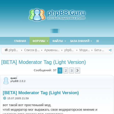
ГЛАВНАЯ
ФОРУМЫ
ФАЙЛЫ
БАЗА ЗНАНИЙ
phpBB Guru
Список форумов
Архивные форумы
phpBB 2.0.x (архив)
Модификация phpBB 2.0.x
Бета-версии модов для phpBB 2.0.x
[BETA] Moderator Tag (Light Version)
1
2
3
След.
Сообщений: 37
quazi
phpBB 2.0.2
[BETA] Moderator Tag (Light Version)
С
15.07.2005 21:59
о
о
вот такой вот простенький мод.
б
чтоб модератор мог выражать свое модераторское мнение и
щ
е