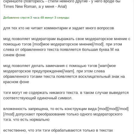
скриншоте (повторюсь - стили немного другие - у него вроде бы
щ
е
#
Times New Roman, а у меня - Arial)
н
#----[ AFTER, ADD ]----------------------------------
и
----------------------
е
Добавлено спустя 3 часа 48 минут 3 секунды:
#
/* +Moderator tags MOD */
для тех кто не читает комментарии и задает много вопросов
.
moder  
{
   color
:
#FFFFFF;
   font
-
family
:
Arial
,
'Courier New'
,
 sans
-
serif
;
мод позволяет модераторам выражать свое модераторское мнение с
   font
-
size
:
32px
;
помощью тэгов [mod]мое модераторское мнение[/mod]. при этом
   font
-
weight
:
 bold
;
слева от обрамленного текста появляется большая буква М на
   height
:
50px
;
синем фоне
   text
-
align
:
 center
;
   width
:
50px
;
}
мод позволяет делать замечания с помощью тэгов [warn]мое
.
warn   
{
 background
-
color
:
#FF0000; }
модераторское предупреждение[/warn]. при этом слева
.
mod    
{
 background
-
color
:
#0066CC; }
обрамленного тэгами текста появляется восклицательный знак на
/* -Moderator tags MOD */
красном фоне
#
тэги могут не содержать никакого текста. в таком случае выведется
#----[ OPEN ]----------------------------------------
соответствующий одиночный символ.
---------------------
#
вложенность запрещена, то есть конструкции вида [mod][mod][/mod]
includes
/
bbcode
.
php
[/mod] допускают преобразование только одного модераторского
тэга. что есть нормально
#
#----[ FIND ]----------------------------------------
естественно, что эти тэги обрабатываются только в текстах
---------------------