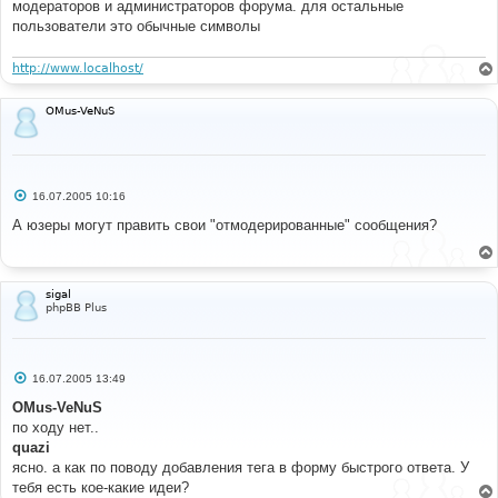
модераторов и администраторов форума. для остальные
#
/**
пользователи это обычные символы
 * Does second-pass bbencoding. This should be used 
before displaying the message in
http://www.localhost/
 * a thread. Assumes the message is already first-
pass encoded, and we are given the
 * correct UID as used in first-pass encoding.
OMus-VeNuS
 */
#
#----[ BEFORE, ADD ]---------------------------------
С
16.07.2005 10:16
---------------------
о
о
А юзеры могут править свои "отмодерированные" сообщения?
#
б
// +Moderator tags MOD
щ
function
 bbencode_moder_cb
(
$matches
)
е
{
н
и
global
$lang
,
$bbcode_tpl
;
sigal
е
$class
=
$matches
[
1
];
phpBB Plus
$text
=
@$matches
[
2
];
if
(
$class
==
'mod'
)
{
$tooltip
=
@$lang
[
'Moderator_Mod'
]
?
С
16.07.2005 13:49
о
$lang
[
'Moderator_Mod'
]
:
"Moderator Information"
;
о
OMus-VeNuS
$sign
=
"M"
;
б
}
по ходу нет..
щ
else
е
quazi
н
{
ясно. а как по поводу добавления тега в форму быстрого ответа. У
и
$tooltip
=
@$lang
[
'Moderator_Warn'
]
?
е
тебя есть кое-какие идеи?
$lang
[
'Moderator_Warn'
]
:
"Moderator Warning"
;