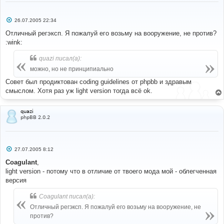
#
С
26.07.2005 22:34
#----[ FIND ]----------------------------------------
о
---------------------
о
Отличный регэксп. Я пожалуй его возьму на вооружение, не против?
#
б
:wink:
щ
//'MESSAGE' => $preview_message,
е
н
quazi писал(а):
и
#
е
можно, но не принципиально
#----[ REPLACE WITH ]--------------------------------
Совет был продиктован coding guidelines от phpbb и здравым
---------------------
#
смыслом. Хотя раз уж light version тогда всё ok.
// +Moderator tag MOD
//'MESSAGE' => $preview_message,
'MESSAGE'
=>
quazi
phpBB 2.0.2
bbencode_moder
(
$preview_message
,
$userdata
[
'user_level'
]
==
 ADMIN 
||
$userdata
[
'user_level'
]
==
 MOD
),
// -Moderator tag MOD
С
27.07.2005 8:12
о
о
Coagulant
,
#
б
light version - потому что в отличие от твоего мода мой - облегченная
# EoM
щ
#
е
версия
н
и
Coagulant писал(а):
е
Отличный регэксп. Я пожалуй его возьму на вооружение, не
против?