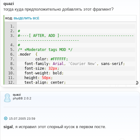
#
о
quazi
<!--
BEGIN
 moderate 
-->
б
тогда куда предположительно добавлять этот фрагмент?
<
table border
=
"0"
 cellpadding
=
"0"
 cellspacing
=
"2"
><
tr 
щ
е
valign
=
"top"
><
td
><
div 
class
=
"moder {MODER_CLASS}"
н
КОД:
ВЫДЕЛИТЬ ВСЁ
title
=
"{MODER_TOOLTIP}"
>{
MODER_SIGN
}<
/div></
td
><
td 
и
class
=
"postbody"
>{
MODER_TEXT
}<
/td></
tr
></
table
>
е
<!--
END
 moderate 
-->
# 
#----[ AFTER, ADD ]----------------------------------
---------------------------- 
#
# 
#----[ OPEN ]----------------------------------------
/* +Moderator tags MOD */
---------------------
.
moder  
{
#
        color
:
#FFFFFF; 
templates
/
subSilver
/
subSilver
.
css
   font
-
family
:
Arial
,
'Courier New'
,
 sans
-
serif
;
   font
-
size
:
32px
;
   font
-
weight
:
 bold
;
#
   height
:
50px
;
#----[ FIND ]----------------------------------------
   text
-
align
:
 center
;
---------------------
   width
:
50px
;
#
}
/*
quazi
.
warn   
{
 background
-
color
:
#FF0000; } 
phpBB 2.0.2
  The original subSilver Theme for phpBB version 2+
.
mod    
{
 background
-
color
:
#0066CC; } 
  Created by subBlue design
/* -Moderator tags MOD */
  http://www.subBlue.com
*/
С
15.07.2005 23:59
о
о
sigal
, я исправил этот спорный кусок в первом посте.
#
б
#----[ AFTER, ADD ]----------------------------------
щ
----------------------------
е