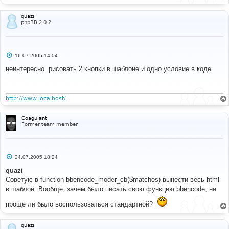
$sign
=
"!"
;
}
quazi
//$text = '<table border="0" cellpadding="0" 
phpBB 2.0.2
cellspacing="2"><tr valign="top"><td><div 
class="moder ' . $class . '" title="' . $tooltip . 
'">' . $sign . '</div></td><td class="postbody">' . 
$text . '</td></tr></table>';
С
16.07.2005 14:04
$text
=
str_replace
(
array
(
'{MODER_CLASS}'
,
о
'{MODER_TOOLTIP}'
,
'{MODER_SIGN}'
,
'{MODER_TEXT}'
),
о
неинтересно. рисовать 2 кнопки в шаблоне и одно условие в коде
б
array
(
$class
,
$tooltip
,
$sign
,
$text
),
щ
$bbcode_tpl
[
'moderate'
]);
е
return
$text
;
н
}
и
http://www.localhost/
е
function
 bbencode_moder
(
$text
,
$enable
)
Coagulant
{
Former team member
if
(
$enable
)
{
$text
=
 preg_replace_callback
(
"/\[(mod|warn)\]
((?:(?!\[\/?\\1\]).)*)\[\/\\1\]/s"
,
С
24.07.2005 18:24
'bbencode_moder_cb'
,
$text
);
о
}
о
quazi
return
$text
;
б
Советую в function bbencode_moder_cb($matches) вынести весь html
}
щ
е
в шаблон. Вообще, зачем было писать свою функцию bbencode, не
// -Moderator tags MOD
н
и
проще ли было воспользоваться стандартной?
е
#
#----[ OPEN ]----------------------------------------
quazi
---------------------