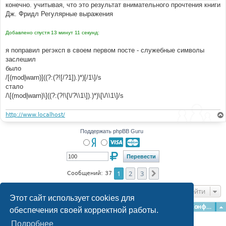
конечно. учитывая, что это результат внимательного прочтения книги
Дж. Фридл Регулярные выражения
Добавлено спустя 13 минут 11 секунд:
я поправил регэксп в своем первом посте - служебные символы
заслешил
было
/[(mod|warn)]((?:(?![/?1]).)*)[/1\]/s
стало
/\[(mod|warn)\]((?:(?!\[\/?\\1\]).)*)\[\/\\1\]/s
http://www.localhost/
Поддержать phpBB Guru
1
2
3
След.
Сообщений: 37
Перейти
Этот сайт использует cookies для
Главная
Форумы
Наша команда
О команде
Конфиденциальность
обеспечения своей корректной работы.
Подробнее