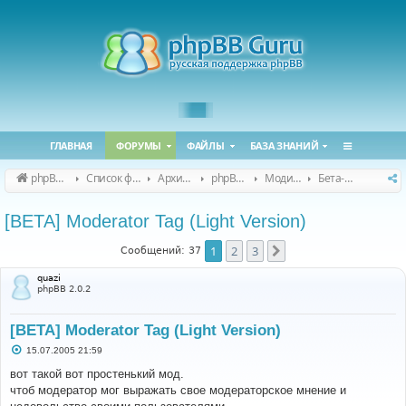
ГЛАВНАЯ
ФОРУМЫ
ФАЙЛЫ
БАЗА ЗНАНИЙ
phpBB Guru
Список форумов
Архивные форумы
phpBB 2.0.x (архив)
Модификация phpBB 2.0.x
Бета-версии модов для phpBB 2.0.x
[BETA] Moderator Tag (Light Version)
1
2
3
След.
Сообщений: 37
quazi
phpBB 2.0.2
[BETA] Moderator Tag (Light Version)
С
15.07.2005 21:59
о
о
вот такой вот простенький мод.
б
чтоб модератор мог выражать свое модераторское мнение и
щ
е