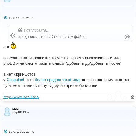
visialization removed to appropriate template file
##   2005-07-15 - Version 1.0.0
##      - Initial Release
С
##
15.07.2005 23:35
о
#####################################################
о
#########
б
sigal писал(а):
## Before Adding This MOD To Your Forum, You Should 
щ
е
Back Up All Files Related To This MOD
предпологается найтив первом файле
н
#####################################################
и
#########
ага
е
#
наверно надо исправить это место - просто выражаясь в стиле
#----[ OPEN ]----------------------------------------
phpBB я не смог отразить смысл "добавить до/добавить после"
---------------------
#
templates
/
subSilver
/
bbcode
.
tpl
а нет скриншотов
у
Coagulant
есть
более продвинутый мод
. внешне все примерно так.
ну может стили чуть-чуть другие при отображении
#
#----[ FIND ]----------------------------------------
---------------------
http://www.localhost/
#
<!--
BEGIN
 email 
--><
a href
=
"mailto:{EMAIL}"
>{
EMAIL
}
sigal
</
A
><!--
END
 email 
-->
phpBB Plus
#
#----[ AFTER, ADD ]----------------------------------
С
----------------------------
15.07.2005 23:46
о