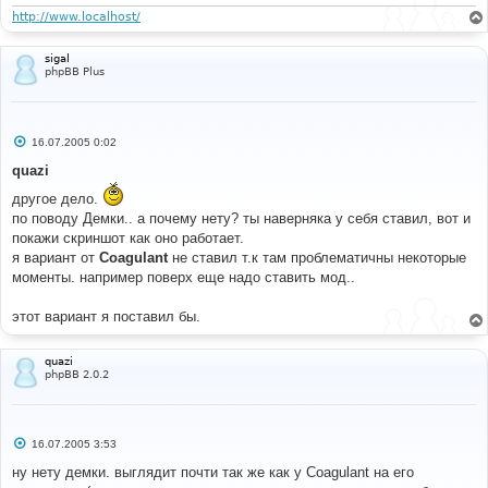
н
#
и
http://www.localhost/
/* +Moderator tags MOD */
е
.
moder  
{
   color
:
#FFFFFF;
sigal
   font
-
family
:
Arial
,
'Courier New'
,
 sans
-
serif
;
phpBB Plus
   font
-
size
:
32px
;
   font
-
weight
:
 bold
;
   height
:
50px
;
   text
-
align
:
 center
;
С
16.07.2005 0:02
   width
:
50px
;
о
}
о
quazi
б
.
warn   
{
 background
-
color
:
#FF0000; }
щ
другое дело.
.
mod    
{
 background
-
color
:
#0066CC; }
е
/* -Moderator tags MOD */
по поводу Демки.. а почему нету? ты наверняка у себя ставил, вот и
н
и
покажи скриншот как оно работает.
е
я вариант от
Coagulant
не ставил т.к там проблематичны некоторые
#
моменты. например поверх еще надо ставить мод..
#----[ OPEN ]----------------------------------------
---------------------
#
этот вариант я поставил бы.
template
/
subSilver
/
overall_header
.
tpl
quazi
phpBB 2.0.2
#
#----[ FIND ]----------------------------------------
---------------------
#
С
<
style type
=
"text/css"
>
16.07.2005 3:53
о
<!--
о
ну нету демки. выглядит почти так же как у Coagulant на его
б