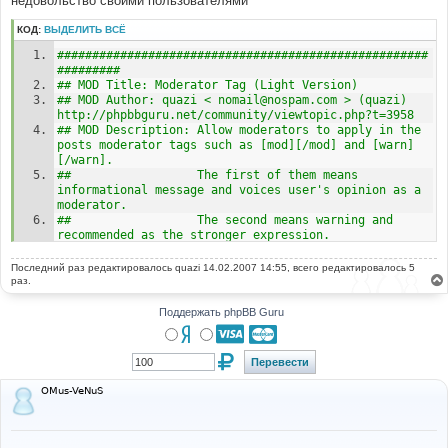
недовольство своими пользователями
н
и
КОД:
ВЫДЕЛИТЬ ВСЁ
е
#####################################################
#########
## MOD Title: Moderator Tag (Light Version)
## MOD Author: quazi < nomail@nospam.com > (quazi) 
http://phpbbguru.net/community/viewtopic.php?t=3958
## MOD Description: Allow moderators to apply in the 
posts moderator tags such as [mod][/mod] and [warn]
[/warn].
##                  The first of them means 
informational message and voices user's opinion as a 
moderator.
##                  The second means warning and 
recommended as the stronger expression.
##                  These tags are dislayed as large 
blue "M" and red "!" moderator signs.
Последний раз редактировалось
quazi
14.02.2007 14:55, всего редактировалось 5
##
раз.
## MOD Version: 1.0.0
##
Поддержать phpBB Guru
## Installation Level: (Easy)
## Installation Time: 5 Minute
## Files To Edit (6): templates/subSilver/bbcode.tpl, 
templates/subSilver/subSilver.css, 
template/subSilver/overall_header.tpl, 
OMus-VeNuS
includes/bbcode.php, viewtopic.php, posting.php
## Included Files: (n/a)
#####################################################
#########