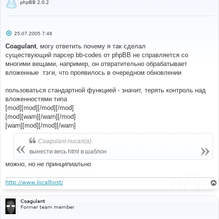
phpBB 2.0.2
#
viewtopic
.
php
С
25.07.2005 7:48
#
о
#----[ FIND ]----------------------------------------
о
Coagulant
, могу ответить почему я так сделал
---------------------
б
существующий парсер bb-codes от phpBB не справляется со
#
щ
е
многими вещами, например, он отвратительно обрабатывает
//'MESSAGE' => $message,
н
вложенные
тэги, что проявилось в очередном обновлении
и
е
#
пользоваться стандартной функцией - значит, терять контроль над
#----[ REPLACE WITH ]--------------------------------
вложенностями типа
---------------------
[mod][mod][/mod][/mod]
#
// +Moderator tag MOD
[mod][warn][/warn][/mod]
//'MESSAGE' => $message,
[warn][mod][/mod][/warn]
'MESSAGE'
=>
 bbencode_moder
(
$message
,
$postrow
[
$i
][
'user_level'
]
==
 ADMIN 
||
$postrow
[
$i
]
Coagulant писал(а):
[
'user_level'
]
==
 MOD
),
вынести весь html в шаблон
// -Moderator tag MOD
можно, но не принципиально
#
http://www.localhost/
#----[ OPEN ]----------------------------------------
---------------------
Coagulant
#
Former team member
posting
.
php