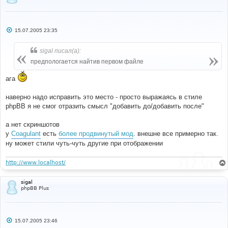
visialization removed to appropriate template file
##   2005-07-15 - Version 1.0.0
##      - Initial Release
С
##
15.07.2005 23:35
о
#####################################################
о
#########
б
sigal писал(а):
## Before Adding This MOD To Your Forum, You Should 
щ
е
Back Up All Files Related To This MOD
предпологается найтив первом файле
н
#####################################################
и
#########
ага
е
#
наверно надо исправить это место - просто выражаясь в стиле
#----[ OPEN ]----------------------------------------
phpBB я не смог отразить смысл "добавить до/добавить после"
---------------------
#
templates
/
subSilver
/
bbcode
.
tpl
а нет скриншотов
у
Coagulant
есть
более продвинутый мод
. внешне все примерно так.
ну может стили чуть-чуть другие при отображении
#
#----[ FIND ]----------------------------------------
---------------------
http://www.localhost/
#
<!--
BEGIN
 email 
--><
a href
=
"mailto:{EMAIL}"
>{
EMAIL
}
sigal
</
A
><!--
END
 email 
-->
phpBB Plus
#
#----[ AFTER, ADD ]----------------------------------
С
----------------------------
15.07.2005 23:46
о