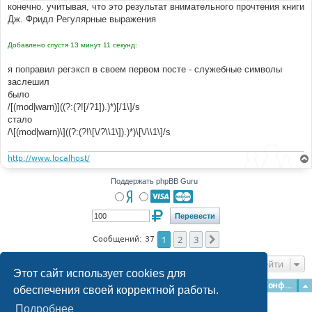
конечно. учитывая, что это результат внимательного прочтения книги
Дж. Фридл Регулярные выражения
Добавлено спустя 13 минут 11 секунд:
я поправил регэксп в своем первом посте - служебные символы
заслешил
было
/[(mod|warn)]((?:(?![/?1]).)*)[/1\]/s
стало
/\[(mod|warn)\]((?:(?!\[\/?\\1\]).)*)\[\/\\1\]/s
http://www.localhost/
Поддержать phpBB Guru
1
2
3
След.
Сообщений: 37
Перейти
Этот сайт использует cookies для
Главная
Форумы
Наша команда
О команде
Конфиденциальность
обеспечения своей корректной работы.
Подробнее