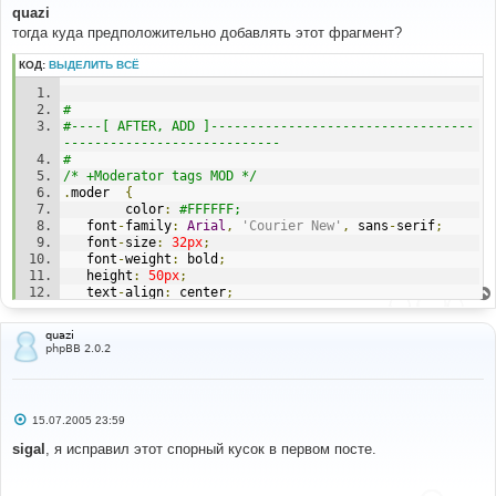
#
о
quazi
<!--
BEGIN
 moderate 
-->
б
тогда куда предположительно добавлять этот фрагмент?
<
table border
=
"0"
 cellpadding
=
"0"
 cellspacing
=
"2"
><
tr 
щ
е
valign
=
"top"
><
td
><
div 
class
=
"moder {MODER_CLASS}"
н
КОД:
ВЫДЕЛИТЬ ВСЁ
title
=
"{MODER_TOOLTIP}"
>{
MODER_SIGN
}<
/div></
td
><
td 
и
class
=
"postbody"
>{
MODER_TEXT
}<
/td></
tr
></
table
>
е
<!--
END
 moderate 
-->
# 
#----[ AFTER, ADD ]----------------------------------
---------------------------- 
#
# 
#----[ OPEN ]----------------------------------------
/* +Moderator tags MOD */
---------------------
.
moder  
{
#
        color
:
#FFFFFF; 
templates
/
subSilver
/
subSilver
.
css
   font
-
family
:
Arial
,
'Courier New'
,
 sans
-
serif
;
   font
-
size
:
32px
;
   font
-
weight
:
 bold
;
#
   height
:
50px
;
#----[ FIND ]----------------------------------------
   text
-
align
:
 center
;
---------------------
   width
:
50px
;
#
}
/*
quazi
.
warn   
{
 background
-
color
:
#FF0000; } 
phpBB 2.0.2
  The original subSilver Theme for phpBB version 2+
.
mod    
{
 background
-
color
:
#0066CC; } 
  Created by subBlue design
/* -Moderator tags MOD */
  http://www.subBlue.com
*/
С
15.07.2005 23:59
о
о
sigal
, я исправил этот спорный кусок в первом посте.
#
б
#----[ AFTER, ADD ]----------------------------------
щ
----------------------------
е