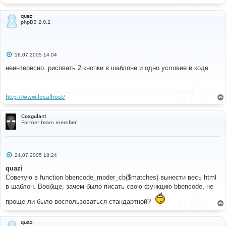
$sign
=
"!"
;
}
quazi
//$text = '<table border="0" cellpadding="0" 
phpBB 2.0.2
cellspacing="2"><tr valign="top"><td><div 
class="moder ' . $class . '" title="' . $tooltip . 
'">' . $sign . '</div></td><td class="postbody">' . 
$text . '</td></tr></table>';
С
16.07.2005 14:04
$text
=
str_replace
(
array
(
'{MODER_CLASS}'
,
о
'{MODER_TOOLTIP}'
,
'{MODER_SIGN}'
,
'{MODER_TEXT}'
),
о
неинтересно. рисовать 2 кнопки в шаблоне и одно условие в коде
б
array
(
$class
,
$tooltip
,
$sign
,
$text
),
щ
$bbcode_tpl
[
'moderate'
]);
е
return
$text
;
н
}
и
http://www.localhost/
е
function
 bbencode_moder
(
$text
,
$enable
)
Coagulant
{
Former team member
if
(
$enable
)
{
$text
=
 preg_replace_callback
(
"/\[(mod|warn)\]
((?:(?!\[\/?\\1\]).)*)\[\/\\1\]/s"
,
С
24.07.2005 18:24
'bbencode_moder_cb'
,
$text
);
о
}
о
quazi
return
$text
;
б
Советую в function bbencode_moder_cb($matches) вынести весь html
}
щ
е
в шаблон. Вообще, зачем было писать свою функцию bbencode, не
// -Moderator tags MOD
н
и
проще ли было воспользоваться стандартной?
е
#
#----[ OPEN ]----------------------------------------
quazi
---------------------