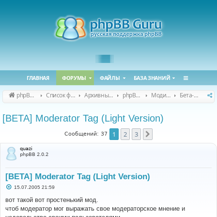
ГЛАВНАЯ
ФОРУМЫ
ФАЙЛЫ
БАЗА ЗНАНИЙ
phpBB Guru
Список форумов
Архивные форумы
phpBB 2.0.x (архив)
Модификация phpBB 2.0.x
Бета-версии модов для phpBB 2.0.x
[BETA] Moderator Tag (Light Version)
1
2
3
След.
Сообщений: 37
quazi
phpBB 2.0.2
[BETA] Moderator Tag (Light Version)
С
15.07.2005 21:59
о
о
вот такой вот простенький мод.
б
чтоб модератор мог выражать свое модераторское мнение и
щ
е