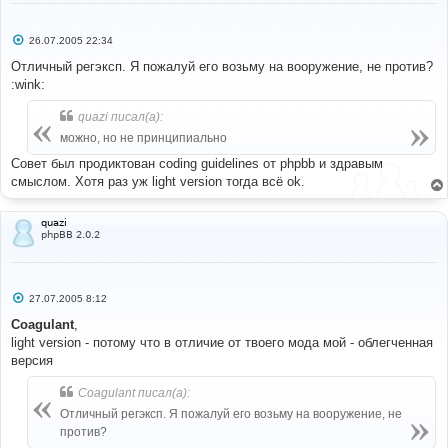
#
С
26.07.2005 22:34
#----[ FIND ]----------------------------------------
о
---------------------
о
Отличный регэксп. Я пожалуй его возьму на вооружение, не против?
#
б
:wink:
щ
//'MESSAGE' => $preview_message,
е
н
quazi писал(а):
и
#
е
можно, но не принципиально
#----[ REPLACE WITH ]--------------------------------
Совет был продиктован coding guidelines от phpbb и здравым
---------------------
#
смыслом. Хотя раз уж light version тогда всё ok.
// +Moderator tag MOD
//'MESSAGE' => $preview_message,
'MESSAGE'
=>
quazi
phpBB 2.0.2
bbencode_moder
(
$preview_message
,
$userdata
[
'user_level'
]
==
 ADMIN 
||
$userdata
[
'user_level'
]
==
 MOD
),
// -Moderator tag MOD
С
27.07.2005 8:12
о
о
Coagulant
,
#
б
light version - потому что в отличие от твоего мода мой - облегченная
# EoM
щ
#
е
версия
н
и
Coagulant писал(а):
е
Отличный регэксп. Я пожалуй его возьму на вооружение, не
против?