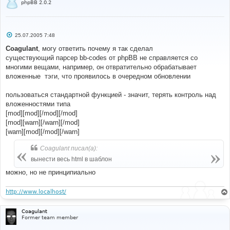
phpBB 2.0.2
#
viewtopic
.
php
С
25.07.2005 7:48
#
о
#----[ FIND ]----------------------------------------
о
Coagulant
, могу ответить почему я так сделал
---------------------
б
существующий парсер bb-codes от phpBB не справляется со
#
щ
е
многими вещами, например, он отвратительно обрабатывает
//'MESSAGE' => $message,
н
вложенные
тэги, что проявилось в очередном обновлении
и
е
#
пользоваться стандартной функцией - значит, терять контроль над
#----[ REPLACE WITH ]--------------------------------
вложенностями типа
---------------------
[mod][mod][/mod][/mod]
#
// +Moderator tag MOD
[mod][warn][/warn][/mod]
//'MESSAGE' => $message,
[warn][mod][/mod][/warn]
'MESSAGE'
=>
 bbencode_moder
(
$message
,
$postrow
[
$i
][
'user_level'
]
==
 ADMIN 
||
$postrow
[
$i
]
Coagulant писал(а):
[
'user_level'
]
==
 MOD
),
вынести весь html в шаблон
// -Moderator tag MOD
можно, но не принципиально
#
http://www.localhost/
#----[ OPEN ]----------------------------------------
---------------------
Coagulant
#
Former team member
posting
.
php