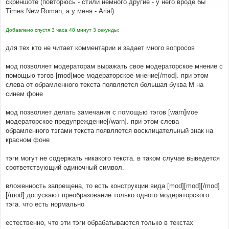
скриншоте (повторюсь - стили немного другие - у него вроде бы
щ
е
#
Times New Roman, а у меня - Arial)
н
#----[ AFTER, ADD ]----------------------------------
и
----------------------
е
Добавлено спустя 3 часа 48 минут 3 секунды:
#
/* +Moderator tags MOD */
для тех кто не читает комментарии и задает много вопросов
.
moder  
{
   color
:
#FFFFFF;
   font
-
family
:
Arial
,
'Courier New'
,
 sans
-
serif
;
мод позволяет модераторам выражать свое модераторское мнение с
   font
-
size
:
32px
;
помощью тэгов [mod]мое модераторское мнение[/mod]. при этом
   font
-
weight
:
 bold
;
слева от обрамленного текста появляется большая буква М на
   height
:
50px
;
синем фоне
   text
-
align
:
 center
;
   width
:
50px
;
}
мод позволяет делать замечания с помощью тэгов [warn]мое
.
warn   
{
 background
-
color
:
#FF0000; }
модераторское предупреждение[/warn]. при этом слева
.
mod    
{
 background
-
color
:
#0066CC; }
обрамленного тэгами текста появляется восклицательный знак на
/* -Moderator tags MOD */
красном фоне
#
тэги могут не содержать никакого текста. в таком случае выведется
#----[ OPEN ]----------------------------------------
соответствующий одиночный символ.
---------------------
#
вложенность запрещена, то есть конструкции вида [mod][mod][/mod]
includes
/
bbcode
.
php
[/mod] допускают преобразование только одного модераторского
тэга. что есть нормально
#
#----[ FIND ]----------------------------------------
естественно, что эти тэги обрабатываются только в текстах
---------------------