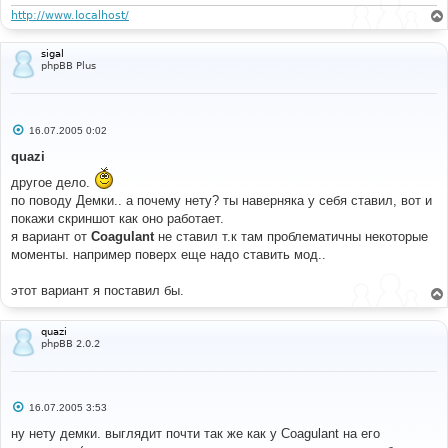
н
#
и
http://www.localhost/
/* +Moderator tags MOD */
е
.
moder  
{
   color
:
#FFFFFF;
sigal
   font
-
family
:
Arial
,
'Courier New'
,
 sans
-
serif
;
phpBB Plus
   font
-
size
:
32px
;
   font
-
weight
:
 bold
;
   height
:
50px
;
   text
-
align
:
 center
;
С
16.07.2005 0:02
   width
:
50px
;
о
}
о
quazi
б
.
warn   
{
 background
-
color
:
#FF0000; }
щ
другое дело.
.
mod    
{
 background
-
color
:
#0066CC; }
е
/* -Moderator tags MOD */
по поводу Демки.. а почему нету? ты наверняка у себя ставил, вот и
н
и
покажи скриншот как оно работает.
е
я вариант от
Coagulant
не ставил т.к там проблематичны некоторые
#
моменты. например поверх еще надо ставить мод..
#----[ OPEN ]----------------------------------------
---------------------
#
этот вариант я поставил бы.
template
/
subSilver
/
overall_header
.
tpl
quazi
phpBB 2.0.2
#
#----[ FIND ]----------------------------------------
---------------------
#
С
<
style type
=
"text/css"
>
16.07.2005 3:53
о
<!--
о
ну нету демки. выглядит почти так же как у Coagulant на его
б