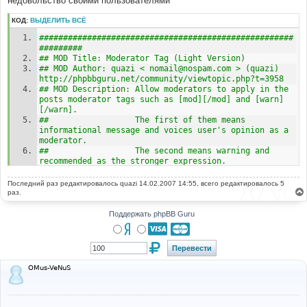
недовольство своими пользователями
н
и
КОД:
ВЫДЕЛИТЬ ВСЁ
е
#####################################################
#########
## MOD Title: Moderator Tag (Light Version)
## MOD Author: quazi < nomail@nospam.com > (quazi) 
http://phpbbguru.net/community/viewtopic.php?t=3958
## MOD Description: Allow moderators to apply in the 
posts moderator tags such as [mod][/mod] and [warn]
[/warn].
##                  The first of them means 
informational message and voices user's opinion as a 
moderator.
##                  The second means warning and 
recommended as the stronger expression.
##                  These tags are dislayed as large 
blue "M" and red "!" moderator signs.
Последний раз редактировалось
quazi
14.02.2007 14:55, всего редактировалось 5
##
раз.
## MOD Version: 1.0.0
##
Поддержать phpBB Guru
## Installation Level: (Easy)
## Installation Time: 5 Minute
## Files To Edit (6): templates/subSilver/bbcode.tpl, 
templates/subSilver/subSilver.css, 
template/subSilver/overall_header.tpl, 
OMus-VeNuS
includes/bbcode.php, viewtopic.php, posting.php
## Included Files: (n/a)
#####################################################
#########