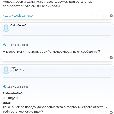
модераторов и администраторов форума. для остальные
#
/**
пользователи это обычные символы
 * Does second-pass bbencoding. This should be used 
before displaying the message in
http://www.localhost/
 * a thread. Assumes the message is already first-
pass encoded, and we are given the
 * correct UID as used in first-pass encoding.
OMus-VeNuS
 */
#
#----[ BEFORE, ADD ]---------------------------------
С
16.07.2005 10:16
---------------------
о
о
А юзеры могут править свои "отмодерированные" сообщения?
#
б
// +Moderator tags MOD
щ
function
 bbencode_moder_cb
(
$matches
)
е
{
н
и
global
$lang
,
$bbcode_tpl
;
sigal
е
$class
=
$matches
[
1
];
phpBB Plus
$text
=
@$matches
[
2
];
if
(
$class
==
'mod'
)
{
$tooltip
=
@$lang
[
'Moderator_Mod'
]
?
С
16.07.2005 13:49
о
$lang
[
'Moderator_Mod'
]
:
"Moderator Information"
;
о
OMus-VeNuS
$sign
=
"M"
;
б
}
по ходу нет..
щ
else
е
quazi
н
{
ясно. а как по поводу добавления тега в форму быстрого ответа. У
и
$tooltip
=
@$lang
[
'Moderator_Warn'
]
?
е
тебя есть кое-какие идеи?
$lang
[
'Moderator_Warn'
]
:
"Moderator Warning"
;