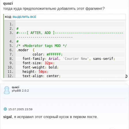
#
о
quazi
<!--
BEGIN
 moderate 
-->
б
тогда куда предположительно добавлять этот фрагмент?
<
table border
=
"0"
 cellpadding
=
"0"
 cellspacing
=
"2"
><
tr 
щ
е
valign
=
"top"
><
td
><
div 
class
=
"moder {MODER_CLASS}"
н
КОД:
ВЫДЕЛИТЬ ВСЁ
title
=
"{MODER_TOOLTIP}"
>{
MODER_SIGN
}<
/div></
td
><
td 
и
class
=
"postbody"
>{
MODER_TEXT
}<
/td></
tr
></
table
>
е
<!--
END
 moderate 
-->
# 
#----[ AFTER, ADD ]----------------------------------
---------------------------- 
#
# 
#----[ OPEN ]----------------------------------------
/* +Moderator tags MOD */
---------------------
.
moder  
{
#
        color
:
#FFFFFF; 
templates
/
subSilver
/
subSilver
.
css
   font
-
family
:
Arial
,
'Courier New'
,
 sans
-
serif
;
   font
-
size
:
32px
;
   font
-
weight
:
 bold
;
#
   height
:
50px
;
#----[ FIND ]----------------------------------------
   text
-
align
:
 center
;
---------------------
   width
:
50px
;
#
}
/*
quazi
.
warn   
{
 background
-
color
:
#FF0000; } 
phpBB 2.0.2
  The original subSilver Theme for phpBB version 2+
.
mod    
{
 background
-
color
:
#0066CC; } 
  Created by subBlue design
/* -Moderator tags MOD */
  http://www.subBlue.com
*/
С
15.07.2005 23:59
о
о
sigal
, я исправил этот спорный кусок в первом посте.
#
б
#----[ AFTER, ADD ]----------------------------------
щ
----------------------------
е