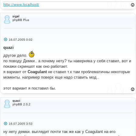
н
#
и
http://www.localhost/
/* +Moderator tags MOD */
е
.
moder  
{
   color
:
#FFFFFF;
sigal
   font
-
family
:
Arial
,
'Courier New'
,
 sans
-
serif
;
phpBB Plus
   font
-
size
:
32px
;
   font
-
weight
:
 bold
;
   height
:
50px
;
   text
-
align
:
 center
;
С
16.07.2005 0:02
   width
:
50px
;
о
}
о
quazi
б
.
warn   
{
 background
-
color
:
#FF0000; }
щ
другое дело.
.
mod    
{
 background
-
color
:
#0066CC; }
е
/* -Moderator tags MOD */
по поводу Демки.. а почему нету? ты наверняка у себя ставил, вот и
н
и
покажи скриншот как оно работает.
е
я вариант от
Coagulant
не ставил т.к там проблематичны некоторые
#
моменты. например поверх еще надо ставить мод..
#----[ OPEN ]----------------------------------------
---------------------
#
этот вариант я поставил бы.
template
/
subSilver
/
overall_header
.
tpl
quazi
phpBB 2.0.2
#
#----[ FIND ]----------------------------------------
---------------------
#
С
<
style type
=
"text/css"
>
16.07.2005 3:53
о
<!--
о
ну нету демки. выглядит почти так же как у Coagulant на его
б