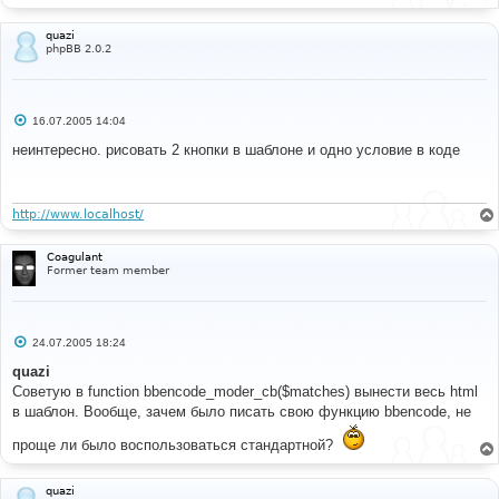
$sign
=
"!"
;
}
quazi
//$text = '<table border="0" cellpadding="0" 
phpBB 2.0.2
cellspacing="2"><tr valign="top"><td><div 
class="moder ' . $class . '" title="' . $tooltip . 
'">' . $sign . '</div></td><td class="postbody">' . 
$text . '</td></tr></table>';
С
16.07.2005 14:04
$text
=
str_replace
(
array
(
'{MODER_CLASS}'
,
о
'{MODER_TOOLTIP}'
,
'{MODER_SIGN}'
,
'{MODER_TEXT}'
),
о
неинтересно. рисовать 2 кнопки в шаблоне и одно условие в коде
б
array
(
$class
,
$tooltip
,
$sign
,
$text
),
щ
$bbcode_tpl
[
'moderate'
]);
е
return
$text
;
н
}
и
http://www.localhost/
е
function
 bbencode_moder
(
$text
,
$enable
)
Coagulant
{
Former team member
if
(
$enable
)
{
$text
=
 preg_replace_callback
(
"/\[(mod|warn)\]
((?:(?!\[\/?\\1\]).)*)\[\/\\1\]/s"
,
С
24.07.2005 18:24
'bbencode_moder_cb'
,
$text
);
о
}
о
quazi
return
$text
;
б
Советую в function bbencode_moder_cb($matches) вынести весь html
}
щ
е
в шаблон. Вообще, зачем было писать свою функцию bbencode, не
// -Moderator tags MOD
н
и
проще ли было воспользоваться стандартной?
е
#
#----[ OPEN ]----------------------------------------
quazi
---------------------