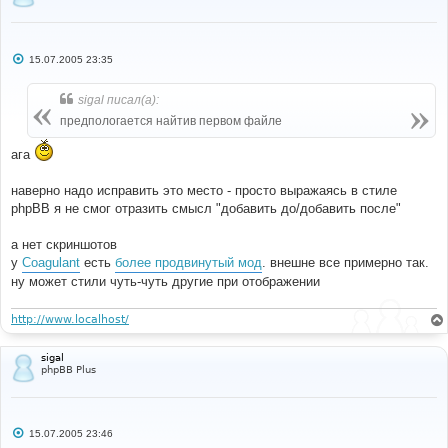
visialization removed to appropriate template file
##   2005-07-15 - Version 1.0.0
##      - Initial Release
С
##
15.07.2005 23:35
о
#####################################################
о
#########
б
sigal писал(а):
## Before Adding This MOD To Your Forum, You Should 
щ
е
Back Up All Files Related To This MOD
предпологается найтив первом файле
н
#####################################################
и
#########
ага
е
#
наверно надо исправить это место - просто выражаясь в стиле
#----[ OPEN ]----------------------------------------
phpBB я не смог отразить смысл "добавить до/добавить после"
---------------------
#
templates
/
subSilver
/
bbcode
.
tpl
а нет скриншотов
у
Coagulant
есть
более продвинутый мод
. внешне все примерно так.
ну может стили чуть-чуть другие при отображении
#
#----[ FIND ]----------------------------------------
---------------------
http://www.localhost/
#
<!--
BEGIN
 email 
--><
a href
=
"mailto:{EMAIL}"
>{
EMAIL
}
sigal
</
A
><!--
END
 email 
-->
phpBB Plus
#
#----[ AFTER, ADD ]----------------------------------
С
----------------------------
15.07.2005 23:46
о