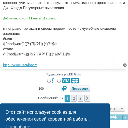
конечно. учитывая, что это результат внимательного прочтения книги
Дж. Фридл Регулярные выражения
Добавлено спустя 13 минут 11 секунд:
я поправил регэксп в своем первом посте - служебные символы
заслешил
было
/[(mod|warn)]((?:(?![/?1]).)*)[/1\]/s
стало
/\[(mod|warn)\]((?:(?!\[\/?\\1\]).)*)\[\/\\1\]/s
http://www.localhost/
Поддержать phpBB Guru
1
2
3
След.
Сообщений: 37
Перейти
Этот сайт использует cookies для
Главная
Форумы
Наша команда
О команде
Конфиденциальность
обеспечения своей корректной работы.
Подробнее