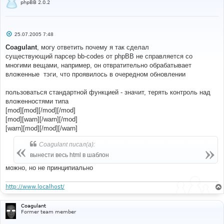
phpBB 2.0.2
#
viewtopic
.
php
С
25.07.2005 7:48
#
о
#----[ FIND ]----------------------------------------
о
Coagulant
, могу ответить почему я так сделал
---------------------
б
существующий парсер bb-codes от phpBB не справляется со
#
щ
е
многими вещами, например, он отвратительно обрабатывает
//'MESSAGE' => $message,
н
вложенные
тэги, что проявилось в очередном обновлении
и
е
#
пользоваться стандартной функцией - значит, терять контроль над
#----[ REPLACE WITH ]--------------------------------
вложенностями типа
---------------------
[mod][mod][/mod][/mod]
#
// +Moderator tag MOD
[mod][warn][/warn][/mod]
//'MESSAGE' => $message,
[warn][mod][/mod][/warn]
'MESSAGE'
=>
 bbencode_moder
(
$message
,
$postrow
[
$i
][
'user_level'
]
==
 ADMIN 
||
$postrow
[
$i
]
Coagulant писал(а):
[
'user_level'
]
==
 MOD
),
вынести весь html в шаблон
// -Moderator tag MOD
можно, но не принципиально
#
http://www.localhost/
#----[ OPEN ]----------------------------------------
---------------------
Coagulant
#
Former team member
posting
.
php