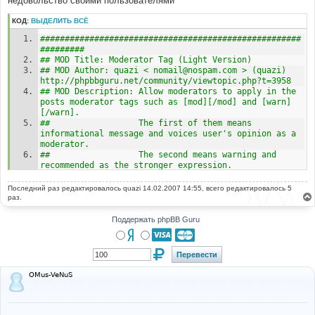
недовольство своими пользователями
н
и
КОД:
ВЫДЕЛИТЬ ВСЁ
е
#####################################################
#########
## MOD Title: Moderator Tag (Light Version)
## MOD Author: quazi < nomail@nospam.com > (quazi) 
http://phpbbguru.net/community/viewtopic.php?t=3958
## MOD Description: Allow moderators to apply in the 
posts moderator tags such as [mod][/mod] and [warn]
[/warn].
##                  The first of them means 
informational message and voices user's opinion as a 
moderator.
##                  The second means warning and 
recommended as the stronger expression.
##                  These tags are dislayed as large 
blue "M" and red "!" moderator signs.
Последний раз редактировалось
quazi
14.02.2007 14:55, всего редактировалось 5
##
раз.
## MOD Version: 1.0.0
##
Поддержать phpBB Guru
## Installation Level: (Easy)
## Installation Time: 5 Minute
## Files To Edit (6): templates/subSilver/bbcode.tpl, 
templates/subSilver/subSilver.css, 
template/subSilver/overall_header.tpl, 
OMus-VeNuS
includes/bbcode.php, viewtopic.php, posting.php
## Included Files: (n/a)
#####################################################
#########