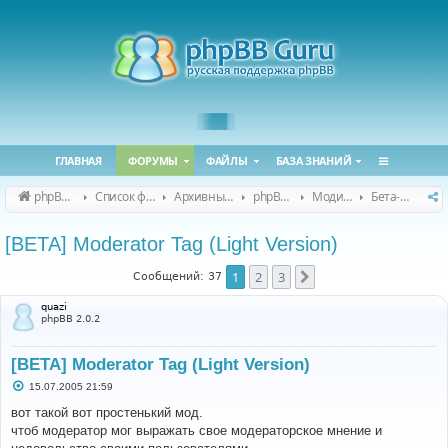
ГЛАВНАЯ
ФОРУМЫ
ФАЙЛЫ
БАЗА ЗНАНИЙ
phpBB Guru
Список форумов
Архивные форумы
phpBB 2.0.x (архив)
Модификация phpBB 2.0.x
Бета-версии модов для phpBB 2.0.x
[BETA] Moderator Tag (Light Version)
1
2
3
След.
Сообщений: 37
quazi
phpBB 2.0.2
[BETA] Moderator Tag (Light Version)
С
15.07.2005 21:59
о
о
вот такой вот простенький мод.
б
чтоб модератор мог выражать свое модераторское мнение и
щ
е