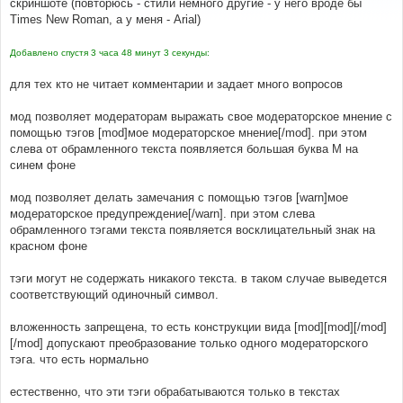
скриншоте (повторюсь - стили немного другие - у него вроде бы
щ
е
#
Times New Roman, а у меня - Arial)
н
#----[ AFTER, ADD ]----------------------------------
и
----------------------
е
Добавлено спустя 3 часа 48 минут 3 секунды:
#
/* +Moderator tags MOD */
для тех кто не читает комментарии и задает много вопросов
.
moder  
{
   color
:
#FFFFFF;
   font
-
family
:
Arial
,
'Courier New'
,
 sans
-
serif
;
мод позволяет модераторам выражать свое модераторское мнение с
   font
-
size
:
32px
;
помощью тэгов [mod]мое модераторское мнение[/mod]. при этом
   font
-
weight
:
 bold
;
слева от обрамленного текста появляется большая буква М на
   height
:
50px
;
синем фоне
   text
-
align
:
 center
;
   width
:
50px
;
}
мод позволяет делать замечания с помощью тэгов [warn]мое
.
warn   
{
 background
-
color
:
#FF0000; }
модераторское предупреждение[/warn]. при этом слева
.
mod    
{
 background
-
color
:
#0066CC; }
обрамленного тэгами текста появляется восклицательный знак на
/* -Moderator tags MOD */
красном фоне
#
тэги могут не содержать никакого текста. в таком случае выведется
#----[ OPEN ]----------------------------------------
соответствующий одиночный символ.
---------------------
#
вложенность запрещена, то есть конструкции вида [mod][mod][/mod]
includes
/
bbcode
.
php
[/mod] допускают преобразование только одного модераторского
тэга. что есть нормально
#
#----[ FIND ]----------------------------------------
естественно, что эти тэги обрабатываются только в текстах
---------------------