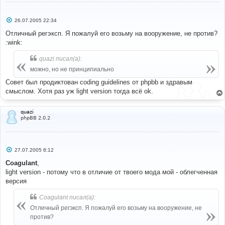
#
С
26.07.2005 22:34
#----[ FIND ]----------------------------------------
о
---------------------
о
Отличный регэксп. Я пожалуй его возьму на вооружение, не против?
#
б
:wink:
щ
//'MESSAGE' => $preview_message,
е
н
quazi писал(а):
и
#
е
можно, но не принципиально
#----[ REPLACE WITH ]--------------------------------
Совет был продиктован coding guidelines от phpbb и здравым
---------------------
#
смыслом. Хотя раз уж light version тогда всё ok.
// +Moderator tag MOD
//'MESSAGE' => $preview_message,
'MESSAGE'
=>
quazi
phpBB 2.0.2
bbencode_moder
(
$preview_message
,
$userdata
[
'user_level'
]
==
 ADMIN 
||
$userdata
[
'user_level'
]
==
 MOD
),
// -Moderator tag MOD
С
27.07.2005 8:12
о
о
Coagulant
,
#
б
light version - потому что в отличие от твоего мода мой - облегченная
# EoM
щ
#
е
версия
н
и
Coagulant писал(а):
е
Отличный регэксп. Я пожалуй его возьму на вооружение, не
против?