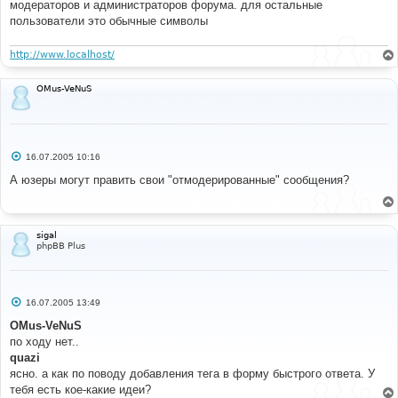
модераторов и администраторов форума. для остальные
#
/**
пользователи это обычные символы
 * Does second-pass bbencoding. This should be used 
before displaying the message in
http://www.localhost/
 * a thread. Assumes the message is already first-
pass encoded, and we are given the
 * correct UID as used in first-pass encoding.
OMus-VeNuS
 */
#
#----[ BEFORE, ADD ]---------------------------------
С
16.07.2005 10:16
---------------------
о
о
А юзеры могут править свои "отмодерированные" сообщения?
#
б
// +Moderator tags MOD
щ
function
 bbencode_moder_cb
(
$matches
)
е
{
н
и
global
$lang
,
$bbcode_tpl
;
sigal
е
$class
=
$matches
[
1
];
phpBB Plus
$text
=
@$matches
[
2
];
if
(
$class
==
'mod'
)
{
$tooltip
=
@$lang
[
'Moderator_Mod'
]
?
С
16.07.2005 13:49
о
$lang
[
'Moderator_Mod'
]
:
"Moderator Information"
;
о
OMus-VeNuS
$sign
=
"M"
;
б
}
по ходу нет..
щ
else
е
quazi
н
{
ясно. а как по поводу добавления тега в форму быстрого ответа. У
и
$tooltip
=
@$lang
[
'Moderator_Warn'
]
?
е
тебя есть кое-какие идеи?
$lang
[
'Moderator_Warn'
]
:
"Moderator Warning"
;