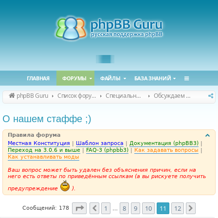
ГЛАВНАЯ
ФОРУМЫ
ФАЙЛЫ
БАЗА ЗНАНИЙ
phpBB Guru
Список форумов
Специальные форумы
Обсуждаем сайт и конференцию
О нашем стаффе ;)
Правила форума
Местная Конституция
|
Шаблон запроса
|
Документация (phpBB3)
|
Переход на 3.0.6 и выше
|
FAQ-3 (phpbb3)
|
Как задавать вопросы
|
Как устанавливать моды
Ваш вопрос может быть удален без объяснения причин, если на
него есть ответы по приведённым ссылкам (а вы рискуете получить
предупреждение
).
Страница
11
из
12
1
8
9
10
11
12
Пред.
След.
Сообщений: 178
…