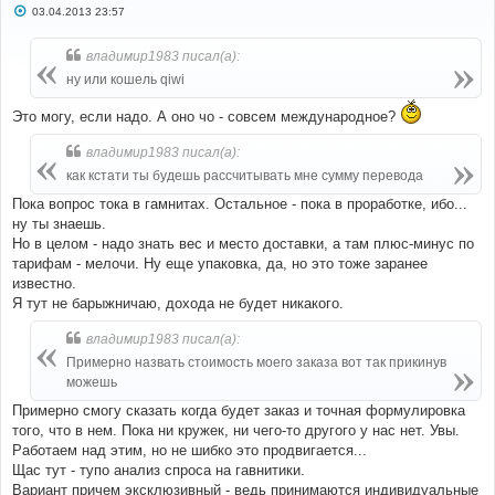
С
03.04.2013 23:57
о
о
б
владимир1983 писал(а):
щ
е
ну или кошель qiwi
н
и
Это могу, если надо. А оно чо - совсем международное?
е
владимир1983 писал(а):
как кстати ты будешь рассчитывать мне сумму перевода
Пока вопрос тока в гамнитах. Остальное - пока в проработке, ибо...
ну ты знаешь.
Но в целом - надо знать вес и место доставки, а там плюс-минус по
тарифам - мелочи. Ну еще упаковка, да, но это тоже заранее
известно.
Я тут не барыжничаю, дохода не будет никакого.
владимир1983 писал(а):
Примерно назвать стоимость моего заказа вот так прикинув
можешь
Примерно смогу сказать когда будет заказ и точная формулировка
того, что в нем. Пока ни кружек, ни чего-то другого у нас нет. Увы.
Работаем над этим, но не шибко это продвигается...
Щас тут - тупо анализ спроса на гавнитики.
Вариант причем эксклюзивный - ведь принимаются индивидуальные