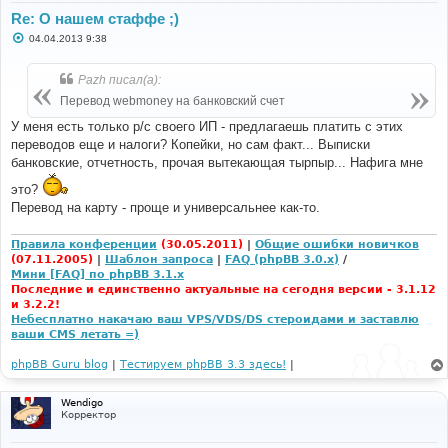
Re: О нашем стаффе ;)
С
04.04.2013 9:38
о
о
б
Pazh писал(а):
щ
е
Перевод webmoney на банковский счет
н
и
У меня есть только р/с своего ИП - предлагаешь платить с этих
е
переводов еще и налоги? Копейки, но сам факт... Выписки
банковские, отчетность, прочая вытекающая тырпыр... Нафига мне
это?
Перевод на карту - проще и универсальнее как-то.
Правила конференции
(30.05.2011)
|
Общие ошибки новичков
(07.11.2005)
|
Шаблон запроса
|
FAQ (phpBB 3.0.x)
/
Мини [FAQ] по phpBB 3.1.x
Последние и единственно актуальные на сегодня версии - 3.1.12
и 3.2.2!
Небесплатно накачаю ваш VPS/VDS/DS стероидами и заставлю
ваши CMS летать =)
phpBB Guru blog
|
Тестируем phpBB 3.3 здесь!
|
Wendigo
Корректор