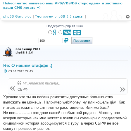
Небесплатно накачаю ваш VPS/VDS/DS стероидами и заставлю
ваши CMS летать =)
phpBB Guru blog
|
Тестируем phpBB 3.3 здесь!
|
Поддержать phpBB Guru
владимир1983
phpBB 3.2.6
Re: О нашем стаффе ;)
С
03.04.2013 22:45
о
о
б
Mr. Anderson писал(а):
щ
е
СБРФ
н
и
Хреново что ты на паблик реквизиты доступные большинству
е
выложить не можешь. Например webMoney, ну или кошель qiwi. Как
я знаю автоматы по снг плотно расставлены. Или могёшь?
Не все
граждане нашей необъятной родины. Много у нас
(ну не повезло)
юзеров которые как мне кажется взяли бы сувениры с предлагаемой
символикой которая ассоциируется с гуру. а через СБРФ не все
смогут произвести расчет.