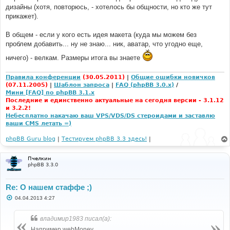
дизайны (хотя, повторюсь, - хотелось бы общности, но кто же тут
прикажет).
В общем - если у кого есть идея макета (куда мы можем без
проблем добавить... ну не знаю... ник, аватар, что угодно еще,
ничего) - велкам. Размеры итога вы знаете
Правила конференции
(30.05.2011)
|
Общие ошибки новичков
(07.11.2005)
|
Шаблон запроса
|
FAQ (phpBB 3.0.x)
/
Мини [FAQ] по phpBB 3.1.x
Последние и единственно актуальные на сегодня версии - 3.1.12
и 3.2.2!
Небесплатно накачаю ваш VPS/VDS/DS стероидами и заставлю
ваши CMS летать =)
phpBB Guru blog
|
Тестируем phpBB 3.3 здесь!
|
Пчелкин
phpBB 3.3.0
Re: О нашем стаффе ;)
С
04.04.2013 4:27
о
о
б
владимир1983 писал(а):
щ
е
Например webMoney