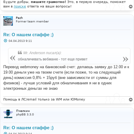
Будьте добры,
пишите грамотно!
Это, в первую очередь, поможет
вам в
поиске
ответа на ваши вопросы!
Pazh
Former team member
Re: О нашем стаффе ;)
С
04.04.2013 9:11
о
о
б
Mr. Anderson писал(а):
щ
е
обналичивать вебманю - тот еще привет
н
и
Перевод webmoney на банковский счет: делаешь заявку до 12.00 и к
е
19.00 деньги уже на твоем счете (если позже, то на следующий
день) комиссия 0,8% + 15руб (вне зависимости от суммы для
физиков) - лучше условий для обналичивания я ни в одних
электронных деньгах не знаю
Помощь в ЛС/email только за WM или ЮMoney
Пчелкин
phpBB 3.3.0
Re: О нашем стаффе ;)
С
04.04.2013 9:14