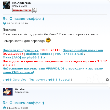
Mr. Anderson
phpBB Guru
Re: О нашем стаффе ;)
С
04.04.2013 10:39
о
о
Пчелкин
б
У вас там какой-то другой сбербанк? У нас пасспорта хватает и
щ
е
номера карты для перевода
н
и
е
Правила конференции
(30.05.2011)
|
Общие ошибки новичков
(07.11.2005)
|
Шаблон запроса
|
FAQ (phpBB 3.0.x)
/
Мини [FAQ] по phpBB 3.1.x
Последние и единственно актуальные на сегодня версии - 3.1.12
и 3.2.2!
Небесплатно накачаю ваш VPS/VDS/DS стероидами и заставлю
ваши CMS летать =)
phpBB Guru blog
|
Тестируем phpBB 3.3 здесь!
|
Wendigo
Корректор
Re: О нашем стаффе ;)
С
04.04.2013 10:58