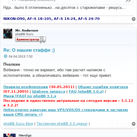
н
и
Нда...было б отличненько...на десяток с старожилами - решусь...
е
NIKON-D90, AF-S 18-105, AF-S 14-24, AF-S 24-70
Mr. Anderson
phpBB Guru
Re: О нашем стаффе ;)
С
04.04.2013 7:52
о
о
Пчелкин
б
Вебманя - точно не вариант, ибо там расчет наликом с
щ
е
исполнителем, а обналичивать вебманю - тот еще привет.
н
и
е
Правила конференции
(30.05.2011)
|
Общие ошибки новичков
(07.11.2005)
|
Шаблон запроса
|
FAQ (phpBB 3.0.x)
/
Мини [FAQ] по phpBB 3.1.x
Последние и единственно актуальные на сегодня версии - 3.1.12
и 3.2.2!
Небесплатно накачаю ваш VPS/VDS/DS стероидами и заставлю
ваши CMS летать =)
phpBB Guru blog
|
Тестируем phpBB 3.3 здесь!
|
Wendigo