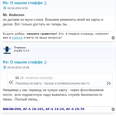
Re: О нашем стаффе ;)
С
04.04.2013 9:53
о
о
Mr. Anderson
б
не делаем из мухи слона. Возьмем реквизиты моей же карты и
щ
е
делов. Вот только достать их теперь бы...
н
и
е
Будьте добры,
пишите грамотно!
Это, в первую очередь, поможет
вам в
поиске
ответа на ваши вопросы!
Пчелкин
phpBB 3.3.0
Re: О нашем стаффе ;)
С
04.04.2013 10:28
о
о
б
Mr. Anderson писал(а):
щ
е
Перевод на карту - проще и универсальнее как-то
н
и
Например у нас перевод на чужую карту - через фээсбешников
е
почти...всю поднаготную надо вывались службе безопасности
банка...Полный пипец...
NIKON-D90, AF-S 18-105, AF-S 14-24, AF-S 24-70