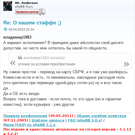
Mr. Anderson
phpBB Guru
Re: О нашем стаффе ;)
С
03.04.2013 22:14
о
о
владимир1983
б
А вариант исполнения? В принципе даже абсолютно свой дисигн
щ
е
допустим, но чисто мне хотелось бы какой-то общности...
н
и
владимир1983 писал(а):
е
уточни за условия приобретения
Ну самое простое - перевод на карту СБРФ, а я там уже разберусь.
Комиссии если и есть, то минимальны, накладных расходов ноль
(что критично при переводе одной-двух сотен рэ) ну и все такое,
да...
Да и СБ есть везде.
Вопрос тока в доставке - если почта, то это одно (но и гарантии
известны), если курьерка - уже другое.
Правила конференции
(30.05.2011)
|
Общие ошибки новичков
(07.11.2005)
|
Шаблон запроса
|
FAQ (phpBB 3.0.x)
/
Мини [FAQ] по phpBB 3.1.x
Последние и единственно актуальные на сегодня версии - 3.1.12
и 3.2.2!