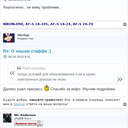
о
о
Аналогично...не вижу проблемм..
б
щ
е
н
и
NIKON-D90, AF-S 18-105, AF-S 14-24, AF-S 24-70
е
Wendigo
Корректор
Re: О нашем стаффе ;)
С
04.04.2013 9:31
о
о
б
Pazh писал(а):
щ
е
лучше условий для обналичивания я ни в одних
н
электронных деньгах не знаю
и
е
Далеко ушел прогресс
Спасибо за инфо. Изучим подробнее.
Будьте добры,
пишите грамотно!
Это, в первую очередь, поможет
вам в
поиске
ответа на ваши вопросы!
Mr. Anderson
phpBB Guru