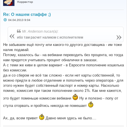
Корректор
Re: О нашем стаффе ;)
С
04.04.2013 9:04
о
о
б
Mr. Anderson писал(а):
щ
е
ибо там расчет наликом с исполнителем
н
и
Не забываем ещё почту или какого-то другого доставщика - им тоже
е
налик подавай.
Потому, казалось бы - на вебмани переводить без процента, но тогда
нам придется учитывать процент обналички в заказах.
А с теми же киви в целом вариант - в Евросети пополнение кошелька
без комиссии.
да и со сбером не всё так сложно - если нет карты собственной, то
можно придти в любое отделение и пополнить через оператора - для
этого нужен будет собственный паспорт и номер карты. Насколько
помню, комиссия при таком пополнении около 1%. Как мне кажется,
это будет поменьше комиссии вебмани
Ну и полезно - попу от
стула оторвать и пройтись никогда не помешает
Ах, да, всем привет
Давно меня здесь не было....