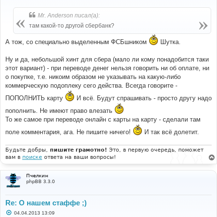
о
о
б
Mr. Anderson писал(а):
щ
е
там какой-то другой сбербанк?
н
и
А тож, со специально выделенным ФСБшником
Шутка.
е
Ну и да, небольшой хинт для сбера (мало ли кому понадобится таки
этот вариант) - при переводе денег нельзя говорить ни об оплате, ни
о покупке, т.е. никоим образом не указывать на какую-либо
коммерческую подоплеку сего действа. Всегда говорите -
ПОПОЛНИТЬ карту
И всё. Будут спрашивать - просто другу надо
пополнить. Не имеют право влезать
То же самое при переводе онлайн с карты на карту - сделали там
поле комментария, ага. Не пишите ничего!
И так всё долетит.
Будьте добры,
пишите грамотно!
Это, в первую очередь, поможет
вам в
поиске
ответа на ваши вопросы!
Пчелкин
phpBB 3.3.0
Re: О нашем стаффе ;)
С
04.04.2013 13:09