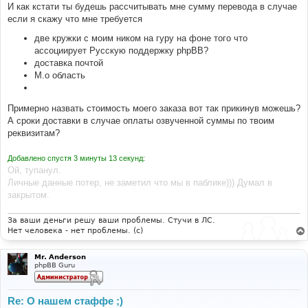
И как кстати ты будешь рассчитывать мне сумму перевода в случае
если я скажу что мне требуется
две кружки с моим ником на гуру на фоне того что
ассоциирует Русскую поддержку phpBB?
доставка почтой
М.о область
Примерно назвать стоимость моего заказа вот так прикинув можешь?
А сроки доставки в случае оплаты озвученной суммы по твоим
реквизитам?
Добавлено спустя 3 минуты 13 секунд:
Ой, тупанул.
Личные данные потер, не заметил что мы в паблике))) Думал в
закрытом.
За ваши деньги решу ваши проблемы. Стучи в ЛС.
Нет человека - нет проблемы. (c)
Mr. Anderson
phpBB Guru
Re: О нашем стаффе ;)