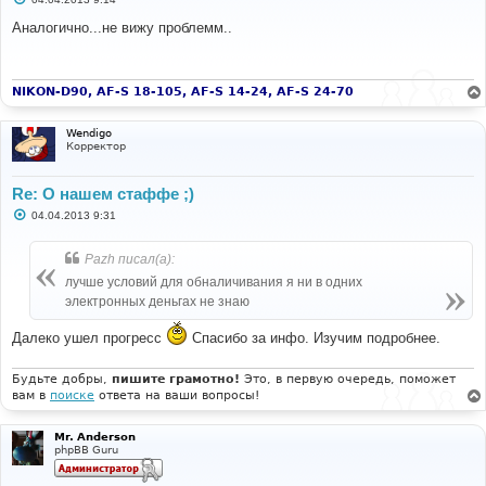
о
о
Аналогично...не вижу проблемм..
б
щ
е
н
и
NIKON-D90, AF-S 18-105, AF-S 14-24, AF-S 24-70
е
Wendigo
Корректор
Re: О нашем стаффе ;)
С
04.04.2013 9:31
о
о
б
Pazh писал(а):
щ
е
лучше условий для обналичивания я ни в одних
н
электронных деньгах не знаю
и
е
Далеко ушел прогресс
Спасибо за инфо. Изучим подробнее.
Будьте добры,
пишите грамотно!
Это, в первую очередь, поможет
вам в
поиске
ответа на ваши вопросы!
Mr. Anderson
phpBB Guru