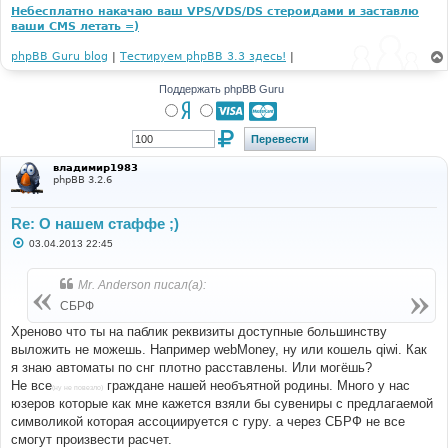
Небесплатно накачаю ваш VPS/VDS/DS стероидами и заставлю
ваши CMS летать =)
phpBB Guru blog
|
Тестируем phpBB 3.3 здесь!
|
Поддержать phpBB Guru
владимир1983
phpBB 3.2.6
Re: О нашем стаффе ;)
С
03.04.2013 22:45
о
о
б
Mr. Anderson писал(а):
щ
е
СБРФ
н
и
Хреново что ты на паблик реквизиты доступные большинству
е
выложить не можешь. Например webMoney, ну или кошель qiwi. Как
я знаю автоматы по снг плотно расставлены. Или могёшь?
Не все
граждане нашей необъятной родины. Много у нас
(ну не повезло)
юзеров которые как мне кажется взяли бы сувениры с предлагаемой
символикой которая ассоциируется с гуру. а через СБРФ не все
смогут произвести расчет.