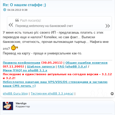
Re: О нашем стаффе ;)
С
04.04.2013 9:38
о
о
б
Pazh писал(а):
щ
е
Перевод webmoney на банковский счет
н
и
У меня есть только р/с своего ИП - предлагаешь платить с этих
е
переводов еще и налоги? Копейки, но сам факт... Выписки
банковские, отчетность, прочая вытекающая тырпыр... Нафига мне
это?
Перевод на карту - проще и универсальнее как-то.
Правила конференции
(30.05.2011)
|
Общие ошибки новичков
(07.11.2005)
|
Шаблон запроса
|
FAQ (phpBB 3.0.x)
/
Мини [FAQ] по phpBB 3.1.x
Последние и единственно актуальные на сегодня версии - 3.1.12
и 3.2.2!
Небесплатно накачаю ваш VPS/VDS/DS стероидами и заставлю
ваши CMS летать =)
phpBB Guru blog
|
Тестируем phpBB 3.3 здесь!
|
Wendigo
Корректор