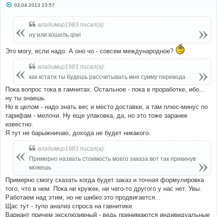
С
03.04.2013 23:57
о
о
б
владимир1983 писал(а):
щ
е
ну или кошель qiwi
н
и
Это могу, если надо. А оно чо - совсем международное?
е
владимир1983 писал(а):
как кстати ты будешь рассчитывать мне сумму перевода
Пока вопрос тока в гамнитах. Остальное - пока в проработке, ибо...
ну ты знаешь.
Но в целом - надо знать вес и место доставки, а там плюс-минус по
тарифам - мелочи. Ну еще упаковка, да, но это тоже заранее
известно.
Я тут не барыжничаю, дохода не будет никакого.
владимир1983 писал(а):
Примерно назвать стоимость моего заказа вот так прикинув
можешь
Примерно смогу сказать когда будет заказ и точная формулировка
того, что в нем. Пока ни кружек, ни чего-то другого у нас нет. Увы.
Работаем над этим, но не шибко это продвигается...
Щас тут - тупо анализ спроса на гавнитики.
Вариант причем эксклюзивный - ведь принимаются индивидуальные