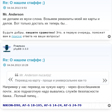
Re: О нашем стаффе ;)
С
04.04.2013 9:53
о
о
Mr. Anderson
б
не делаем из мухи слона. Возьмем реквизиты моей же карты и
щ
е
делов. Вот только достать их теперь бы...
н
и
е
Будьте добры,
пишите грамотно!
Это, в первую очередь, поможет
вам в
поиске
ответа на ваши вопросы!
Пчелкин
phpBB 3.3.0
Re: О нашем стаффе ;)
С
04.04.2013 10:28
о
о
б
Mr. Anderson писал(а):
щ
е
Перевод на карту - проще и универсальнее как-то
н
и
Например у нас перевод на чужую карту - через фээсбешников
е
почти...всю поднаготную надо вывались службе безопасности
банка...Полный пипец...
NIKON-D90, AF-S 18-105, AF-S 14-24, AF-S 24-70