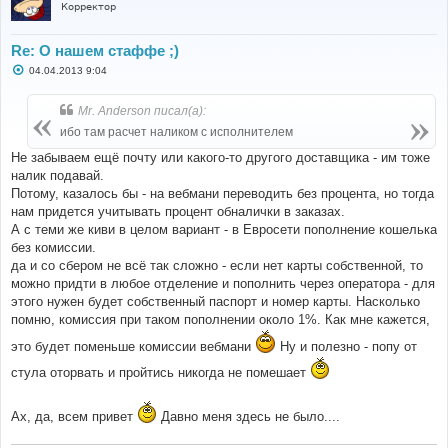
Корректор
Re: О нашем стаффе ;)
С
04.04.2013 9:04
о
о
б
Mr. Anderson писал(а):
щ
е
ибо там расчет наликом с исполнителем
н
и
Не забываем ещё почту или какого-то другого доставщика - им тоже
е
налик подавай.
Потому, казалось бы - на вебмани переводить без процента, но тогда
нам придется учитывать процент обналички в заказах.
А с теми же киви в целом вариант - в Евросети пополнение кошелька
без комиссии.
да и со сбером не всё так сложно - если нет карты собственной, то
можно придти в любое отделение и пополнить через оператора - для
этого нужен будет собственный паспорт и номер карты. Насколько
помню, комиссия при таком пополнении около 1%. Как мне кажется,
это будет поменьше комиссии вебмани
Ну и полезно - попу от
стула оторвать и пройтись никогда не помешает
Ах, да, всем привет
Давно меня здесь не было....