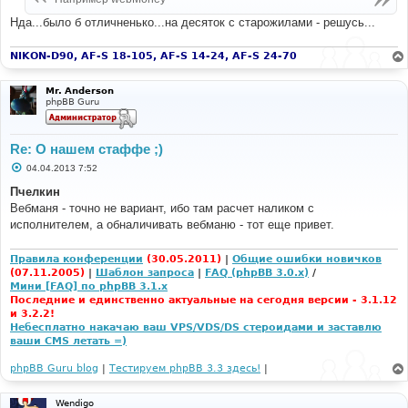
н
и
Нда...было б отличненько...на десяток с старожилами - решусь...
е
NIKON-D90, AF-S 18-105, AF-S 14-24, AF-S 24-70
Mr. Anderson
phpBB Guru
Re: О нашем стаффе ;)
С
04.04.2013 7:52
о
о
Пчелкин
б
Вебманя - точно не вариант, ибо там расчет наликом с
щ
е
исполнителем, а обналичивать вебманю - тот еще привет.
н
и
е
Правила конференции
(30.05.2011)
|
Общие ошибки новичков
(07.11.2005)
|
Шаблон запроса
|
FAQ (phpBB 3.0.x)
/
Мини [FAQ] по phpBB 3.1.x
Последние и единственно актуальные на сегодня версии - 3.1.12
и 3.2.2!
Небесплатно накачаю ваш VPS/VDS/DS стероидами и заставлю
ваши CMS летать =)
phpBB Guru blog
|
Тестируем phpBB 3.3 здесь!
|
Wendigo