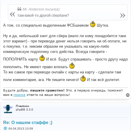
о
о
б
Mr. Anderson писал(а):
щ
е
там какой-то другой сбербанк?
н
и
А тож, со специально выделенным ФСБшником
Шутка.
е
Ну и да, небольшой хинт для сбера (мало ли кому понадобится таки
этот вариант) - при переводе денег нельзя говорить ни об оплате, ни
о покупке, т.е. никоим образом не указывать на какую-либо
коммерческую подоплеку сего действа. Всегда говорите -
ПОПОЛНИТЬ карту
И всё. Будут спрашивать - просто другу надо
пополнить. Не имеют право влезать
То же самое при переводе онлайн с карты на карту - сделали там
поле комментария, ага. Не пишите ничего!
И так всё долетит.
Будьте добры,
пишите грамотно!
Это, в первую очередь, поможет
вам в
поиске
ответа на ваши вопросы!
Пчелкин
phpBB 3.3.0
Re: О нашем стаффе ;)
С
04.04.2013 13:09