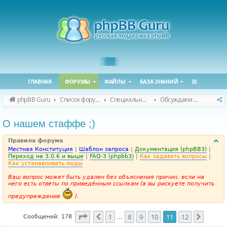
ГЛАВНАЯ
ФОРУМЫ
ФАЙЛЫ
БАЗА ЗНАНИЙ
phpBB Guru
Список форумов
Специальные форумы
Обсуждаем сайт и конференцию
О нашем стаффе ;)
Правила форума
Местная Конституция
|
Шаблон запроса
|
Документация (phpBB3)
|
Переход на 3.0.6 и выше
|
FAQ-3 (phpbb3)
|
Как задавать вопросы
|
Как устанавливать моды
Ваш вопрос может быть удален без объяснения причин, если на
него есть ответы по приведённым ссылкам (а вы рискуете получить
предупреждение
).
Страница
11
из
12
1
8
9
10
11
12
Пред.
След.
Сообщений: 178
…