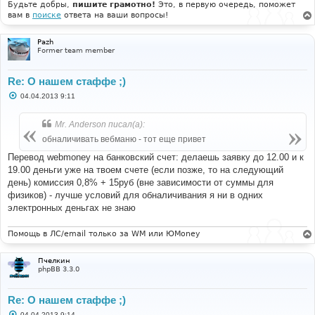
Будьте добры,
пишите грамотно!
Это, в первую очередь, поможет
вам в
поиске
ответа на ваши вопросы!
Pazh
Former team member
Re: О нашем стаффе ;)
С
04.04.2013 9:11
о
о
б
Mr. Anderson писал(а):
щ
е
обналичивать вебманю - тот еще привет
н
и
Перевод webmoney на банковский счет: делаешь заявку до 12.00 и к
е
19.00 деньги уже на твоем счете (если позже, то на следующий
день) комиссия 0,8% + 15руб (вне зависимости от суммы для
физиков) - лучше условий для обналичивания я ни в одних
электронных деньгах не знаю
Помощь в ЛС/email только за WM или ЮMoney
Пчелкин
phpBB 3.3.0
Re: О нашем стаффе ;)
С
04.04.2013 9:14