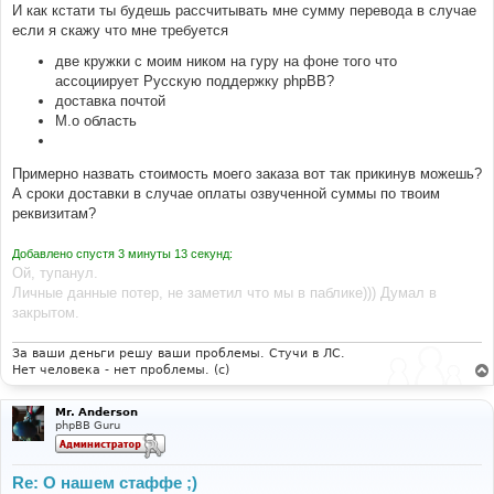
И как кстати ты будешь рассчитывать мне сумму перевода в случае
если я скажу что мне требуется
две кружки с моим ником на гуру на фоне того что
ассоциирует Русскую поддержку phpBB?
доставка почтой
М.о область
Примерно назвать стоимость моего заказа вот так прикинув можешь?
А сроки доставки в случае оплаты озвученной суммы по твоим
реквизитам?
Добавлено спустя 3 минуты 13 секунд:
Ой, тупанул.
Личные данные потер, не заметил что мы в паблике))) Думал в
закрытом.
За ваши деньги решу ваши проблемы. Стучи в ЛС.
Нет человека - нет проблемы. (c)
Mr. Anderson
phpBB Guru
Re: О нашем стаффе ;)