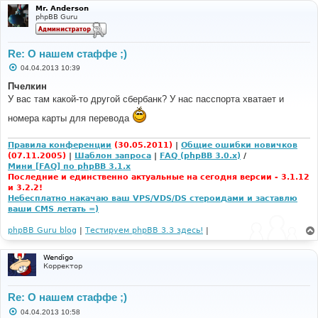
Mr. Anderson
phpBB Guru
Re: О нашем стаффе ;)
С
04.04.2013 10:39
о
о
Пчелкин
б
У вас там какой-то другой сбербанк? У нас пасспорта хватает и
щ
е
номера карты для перевода
н
и
е
Правила конференции
(30.05.2011)
|
Общие ошибки новичков
(07.11.2005)
|
Шаблон запроса
|
FAQ (phpBB 3.0.x)
/
Мини [FAQ] по phpBB 3.1.x
Последние и единственно актуальные на сегодня версии - 3.1.12
и 3.2.2!
Небесплатно накачаю ваш VPS/VDS/DS стероидами и заставлю
ваши CMS летать =)
phpBB Guru blog
|
Тестируем phpBB 3.3 здесь!
|
Wendigo
Корректор
Re: О нашем стаффе ;)
С
04.04.2013 10:58