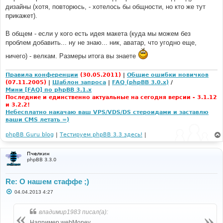
дизайны (хотя, повторюсь, - хотелось бы общности, но кто же тут
прикажет).
В общем - если у кого есть идея макета (куда мы можем без
проблем добавить... ну не знаю... ник, аватар, что угодно еще,
ничего) - велкам. Размеры итога вы знаете
Правила конференции
(30.05.2011)
|
Общие ошибки новичков
(07.11.2005)
|
Шаблон запроса
|
FAQ (phpBB 3.0.x)
/
Мини [FAQ] по phpBB 3.1.x
Последние и единственно актуальные на сегодня версии - 3.1.12
и 3.2.2!
Небесплатно накачаю ваш VPS/VDS/DS стероидами и заставлю
ваши CMS летать =)
phpBB Guru blog
|
Тестируем phpBB 3.3 здесь!
|
Пчелкин
phpBB 3.3.0
Re: О нашем стаффе ;)
С
04.04.2013 4:27
о
о
б
владимир1983 писал(а):
щ
е
Например webMoney