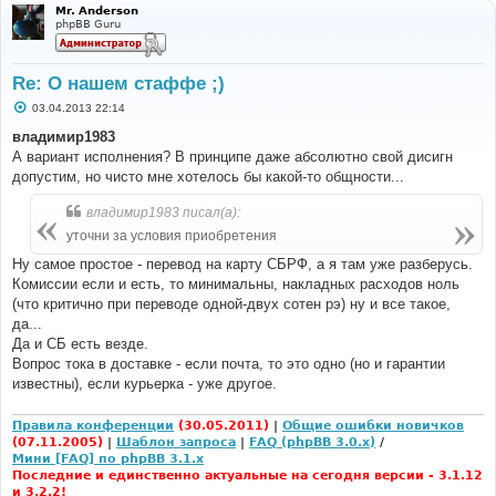
Mr. Anderson
phpBB Guru
Re: О нашем стаффе ;)
С
03.04.2013 22:14
о
о
владимир1983
б
А вариант исполнения? В принципе даже абсолютно свой дисигн
щ
е
допустим, но чисто мне хотелось бы какой-то общности...
н
и
владимир1983 писал(а):
е
уточни за условия приобретения
Ну самое простое - перевод на карту СБРФ, а я там уже разберусь.
Комиссии если и есть, то минимальны, накладных расходов ноль
(что критично при переводе одной-двух сотен рэ) ну и все такое,
да...
Да и СБ есть везде.
Вопрос тока в доставке - если почта, то это одно (но и гарантии
известны), если курьерка - уже другое.
Правила конференции
(30.05.2011)
|
Общие ошибки новичков
(07.11.2005)
|
Шаблон запроса
|
FAQ (phpBB 3.0.x)
/
Мини [FAQ] по phpBB 3.1.x
Последние и единственно актуальные на сегодня версии - 3.1.12
и 3.2.2!