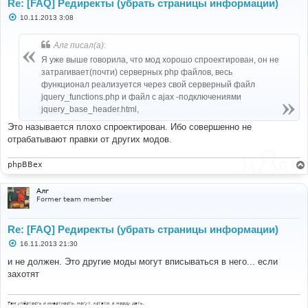
Re: [FAQ] Редиректы (убрать страницы информации)
С
10.11.2013 3:08
о
о
б
Алг писал(а):
щ
е
Я уже выше говорила, что мод хорошо спроектирован, он не
н
затрагивает(почти) серверных php файлов, весь
и
е
функционал реализуется через свой серверный файл
jquery_functions.php и файл с ajax -подключениями
jquery_base_header.html,
Это называется плохо спроектирован. Ибо совершенно не
отрабатывают правки от других модов.
phpBBex
Алг
Former team member
Re: [FAQ] Редиректы (убрать страницы информации)
С
16.11.2013 21:30
о
о
и не должен. Это другие моды могут вписываться в него... если
б
захотят
щ
е
н
и
Там упёртость и инертность, могут, кстати, в морду дать.