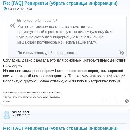
Re: [FAQ] Редиректы (убрать страницы информации)
С
03.11.2013 15:46
о
о
б
romeo_piter писал(а):
щ
е
Мы не заставляем пользователя смотреть на
н
промежуточный экран, а сразу отправляем куда ему было
и
е
нужно, но сохраняем информацию в небольшой, не
мешающей полупрозрачной всплывашке в углу.
По моему очень удобно и прекрасно.
Согласна, давно сделала это для основных интерактивных действий
на форуме.
На основе мода phpbb jquery base, совершенно верно, там хороший
костяк, который можно наращивать. Только библиотеку нотификаций
использую другую, более стильную и гибкую в настройках noty.js
Там упёртость и инертность, могут, кстати, в морду дать.
А ты проявляй интеллигентность, постарайся убеждать...
Т. Шаов
romeo_piter
phpBB 2.0.22
Re: [FAQ] Редиректы (убрать страницы информации)