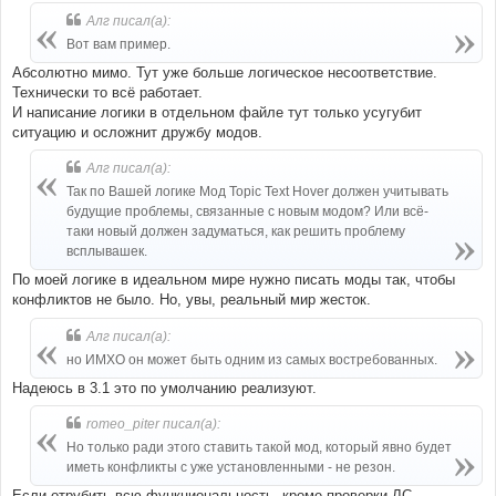
Алг писал(а):
Вот вам пример.
Абсолютно мимо. Тут уже больше логическое несоответствие.
Технически то всё работает.
И написание логики в отдельном файле тут только усугубит
ситуацию и осложнит дружбу модов.
Алг писал(а):
Так по Вашей логике Мод Topic Text Hover должен учитывать
будущие проблемы, связанные с новым модом? Или всё-
таки новый должен задуматься, как решить проблему
всплывашек.
По моей логике в идеальном мире нужно писать моды так, чтобы
конфликтов не было. Но, увы, реальный мир жесток.
Алг писал(а):
но ИМХО он может быть одним из самых востребованных.
Надеюсь в 3.1 это по умолчанию реализуют.
romeo_piter писал(а):
Но только ради этого ставить такой мод, который явно будет
иметь конфликты с уже установленными - не резон.
Если отрубить всю функциональность, кроме проверки ЛС,