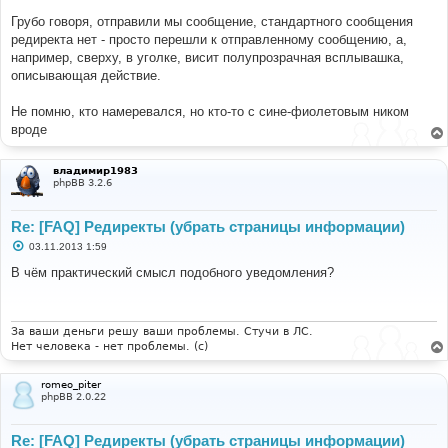
и
е
Грубо говоря, отправили мы сообщение, стандартного сообщения
редиректа нет - просто перешли к отправленному сообщению, а,
например, сверху, в уголке, висит полупрозрачная всплывашка,
описывающая действие.
Не помню, кто намеревался, но кто-то с сине-фиолетовым ником
вроде
владимир1983
phpBB 3.2.6
Re: [FAQ] Редиректы (убрать страницы информации)
С
03.11.2013 1:59
о
о
В чём практический смысл подобного уведомления?
б
щ
е
н
и
За ваши деньги решу ваши проблемы. Стучи в ЛС.
е
Нет человека - нет проблемы. (c)
romeo_piter
phpBB 2.0.22
Re: [FAQ] Редиректы (убрать страницы информации)