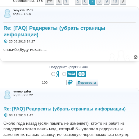
Страница
7
из
10
1
5
6
7
8
9
10
Пред.
След.
Сообщений: 138
…
tanya261273
phpBB 1.0.0
Re: [FAQ] Редиректы (убрать страницы
информации)
С
25.09.2013 14:27
о
о
спасибо,буду искать....
б
щ
е
н
и
Поддержать phpBB Guru
е
romeo_piter
phpBB 2.0.22
Re: [FAQ] Редиректы (убрать страницы информации)
С
03.11.2013 1:47
о
о
Около года назад (если память не изменяет), кто-то из ребят из
б
поддержки хотел ваять мод, который бы удалялл редиректы и
щ
е
заменял их на всплывашку, исчезающую через несколько секунд.
н