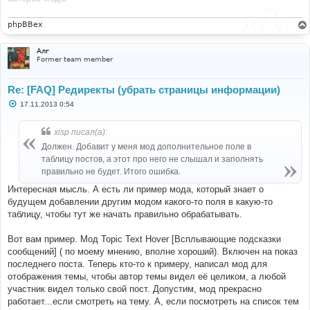
phpBBex
Алг
Former team member
Re: [FAQ] Редиректы (убрать страницы информации)
С
17.11.2013 0:54
о
о
б
xisp писал(а):
щ
е
Должен. Добавит у меня мод дополнительное поле в
н
таблицу постов, а этот про него не слышал и заполнять
и
е
правильно не будет. Итого ошибка.
Интересная мысль. А есть ли пример мода, который знает о
будущем добавлении другим модом какого-то поля в какую-то
таблицу, чтобы тут же начать правильно обрабатывать.
Вот вам пример. Мод Topic Text Hover [Всплывающие подсказки
сообщений] ( по моему мнению, вполне хороший). Включен на показ
последнего поста. Теперь кто-то к примеру, написал мод для
отображения темы, чтобы автор темы видел её целиком, а любой
участник видел только свой пост. Допустим, мод прекрасно
работает...если смотреть на тему. А, если посмотреть на список тем