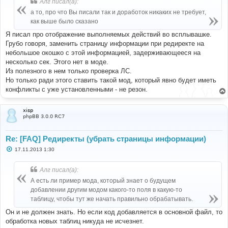
Алг писал(а):
щ
е
а то, про что Вы писали так и доработок никаких не требует,
н
как выше было сказано
и
е
Я писал про отображение выполняемых действий во всплывашке.
Грубо говоря, заменить страницу информации при редиректе на
небольшое окошко с этой информацией, задерживающееся на
несколько сек. Этого нет в моде.
Из полезного в нем только проверка ЛС.
Но только ради этого ставить такой мод, который явно будет иметь
конфликты с уже установленными - не резон.
xisp
phpBB 3.0.0 RC7
Re: [FAQ] Редиректы (убрать страницы информации)
С
17.11.2013 1:30
о
о
б
Алг писал(а):
щ
е
А есть ли пример мода, который знает о будущем
н
добавлении другим модом какого-то поля в какую-то
и
е
таблицу, чтобы тут же начать правильно обрабатывать.
Он и не должен знать. Но если код добавляется в основной файл, то
обработка новых таблиц никуда не исчезнет.