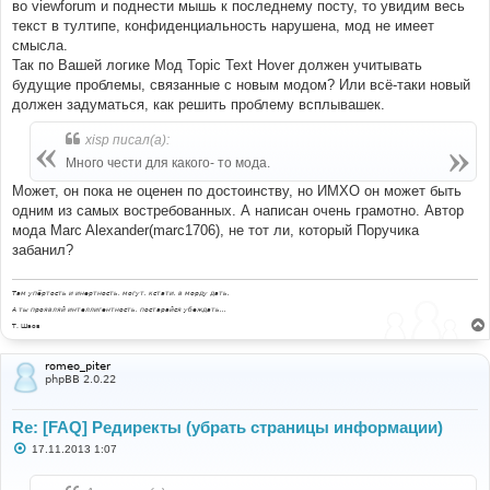
во viewforum и поднести мышь к последнему посту, то увидим весь
текст в тултипе, конфиденциальность нарушена, мод не имеет
смысла.
Так по Вашей логике Мод Topic Text Hover должен учитывать
будущие проблемы, связанные с новым модом? Или всё-таки новый
должен задуматься, как решить проблему всплывашек.
xisp писал(а):
Много чести для какого- то мода.
Может, он пока не оценен по достоинству, но ИМХО он может быть
одним из самых востребованных. А написан очень грамотно. Автор
мода Marc Alexander(marc1706), не тот ли, который Поручика
забанил?
Там упёртость и инертность, могут, кстати, в морду дать.
А ты проявляй интеллигентность, постарайся убеждать...
Т. Шаов
romeo_piter
phpBB 2.0.22
Re: [FAQ] Редиректы (убрать страницы информации)
С
17.11.2013 1:07
о
о
б