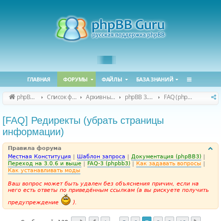
ГЛАВНАЯ
ФОРУМЫ
ФАЙЛЫ
БАЗА ЗНАНИЙ
phpBB Guru
Список форумов
Архивные форумы
phpBB 3.0.x (архив)
FAQ (phpBB 3.0.x)
[FAQ] Редиректы (убрать страницы
информации)
Правила форума
Местная Конституция
|
Шаблон запроса
|
Документация (phpBB3)
|
Переход на 3.0.6 и выше
|
FAQ-3 (phpbb3)
|
Как задавать вопросы
|
Как устанавливать моды
Ваш вопрос может быть удален без объяснения причин, если на
него есть ответы по приведённым ссылкам (а вы рискуете получить
предупреждение
).