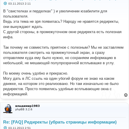
С
03.11.2013 2:11
о
о
В "свистелках и перделках" ) и увеличении юзабилити для
б
пользователя.
щ
е
Ведь эта тема не зря появилась? Народу не нравятся редиректы,
н
они вынуждают ждать.
и
е
С другой стороны, в промежуточном окне редиректа есть полезная
инфа.
Так почему не совместить приятное с полезным? Мы не заставляем
пользователя смотреть на промежуточный экран, а сразу
отправляем куда ему было нужно, но сохраняем информацию в
небольшой, не мешающей полупрозрачной всплывашке в углу.
По моему очень удобно и прекрасно.
Могу дать в ЛС ссыль на один убогий форум не знаю на каком
движке, на котором это реализовано. Но там изначально не было
редиректов. Просто появились удобные всплывающие окна с
информацией.
владимир1983
phpBB 3.2.6
Re: [FAQ] Редиректы (убрать страницы информации)
С
03.11.2013 2:51