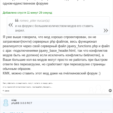
одном-единственном форуме
Добавлено спустя 11 минут 29 секунд:
romeo_piter писал(а):
и на форум с большим количеством модов его ставить
анрил.
Я уже выше говорила, что мод хорошо спроектирован, он не
затрагивает(почти) серверных php файлов, весь функционал
реализуется через свой серверный файл jquery_functions.php и файл
с ajax -подключениями jquery_base_header.html, так что конфликтов
модов быть не должно( если исключить конфликты библиотек), а
Ваши большие кол-ва модов могут просто не работать при быстром
ответе без перезагрузки, но сработают при перезагрузке страницы
обычным образом.
КМК, можно ставить этот мод даже на пчёлкиновский форум :)
Там упёртость и инертность, могут, кстати, в морду дать.
А ты проявляй интеллигентность, постарайся убеждать...
Т. Шаов
xisp
phpBB 3.0.0 RC7