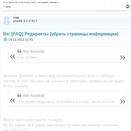
е
А ты проявляй интеллигентность, постарайся убеждать...
Т. Шаов
xisp
phpBB 3.0.0 RC7
Re: [FAQ] Редиректы (убрать страницы информации)
С
16.11.2013 21:55
о
о
б
Алг писал(а):
щ
е
и не должен.
н
и
е
Должен. Добавит у меня мод дополнительное поле в таблицу
постов, а этот про него не слышал и заполнять правильно не будет.
Итого ошибка.
Алг писал(а):
Это другие моды могут вписываться в него... если захотят
Много чести для какого- то мода.
Ну да ладно, всё равно разговоры тут явно не изменят политики
авторов мода.