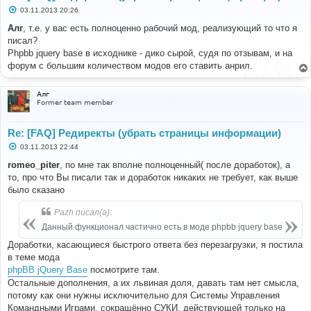
С
03.11.2013 20:26
о
о
Алг
, т.е. у вас есть полноценно рабочий мод, реализующий то что я
б
писал?
щ
е
Phpbb jquery base в исходнике - дико сырой, судя по отзывам, и на
н
форум с большим количеством модов его ставить анрил.
и
е
Алг
Former team member
Re: [FAQ] Редиректы (убрать страницы информации)
С
03.11.2013 22:44
о
о
romeo_piter
, по мне так вполне полноценный( после доработок), а
б
то, про что Вы писали так и доработок никаких не требует, как выше
щ
е
было сказано
н
и
Pazh писал(а):
е
Данный функционал частично есть в моде phpbb jquery base
Доработки, касающиеся быстрого ответа без перезагрузки, я постила
в теме мода
phpBB jQuery Base
посмотрите там.
Остальные дополнения, а их львиная доля, давать там нет смысла,
потому как они нужны исключительно для Системы Управления
Командными Играми, сокращённо СУКИ, действующей только на