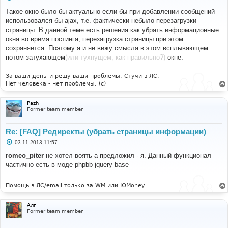
о
о
Такое окно было бы актуально если бы при добавлении сообщений
б
использовался бы ajax, т.е. фактически небыло перезагрузки
щ
е
страницы. В данной теме есть решения как убрать информационные
н
окна во время постинга, перезагрузка страницы при этом
и
е
сохраняется. Поэтому я и не вижу смысла в этом всплывающем
потом затухающем
(или тухнущем, как правильно?)
окне.
За ваши деньги решу ваши проблемы. Стучи в ЛС.
Нет человека - нет проблемы. (c)
Pazh
Former team member
Re: [FAQ] Редиректы (убрать страницы информации)
С
03.11.2013 11:57
о
о
romeo_piter
не хотел воять а предложил - я. Данный функционал
б
частично есть в моде phpbb jquery base
щ
е
н
и
Помощь в ЛС/email только за WM или ЮMoney
е
Алг
Former team member