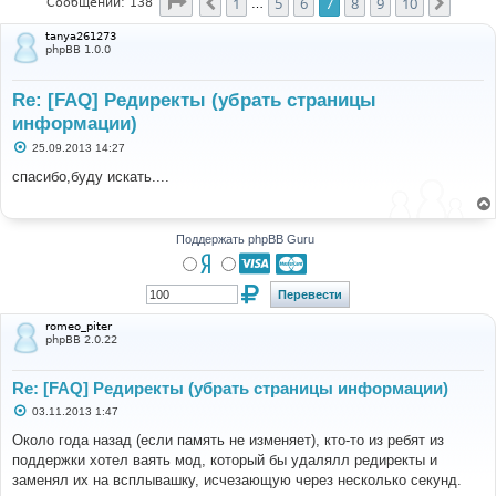
Страница
7
из
10
1
5
6
7
8
9
10
Пред.
След.
Сообщений: 138
…
tanya261273
phpBB 1.0.0
Re: [FAQ] Редиректы (убрать страницы
информации)
С
25.09.2013 14:27
о
о
спасибо,буду искать....
б
щ
е
н
и
Поддержать phpBB Guru
е
romeo_piter
phpBB 2.0.22
Re: [FAQ] Редиректы (убрать страницы информации)
С
03.11.2013 1:47
о
о
Около года назад (если память не изменяет), кто-то из ребят из
б
поддержки хотел ваять мод, который бы удалялл редиректы и
щ
е
заменял их на всплывашку, исчезающую через несколько секунд.
н