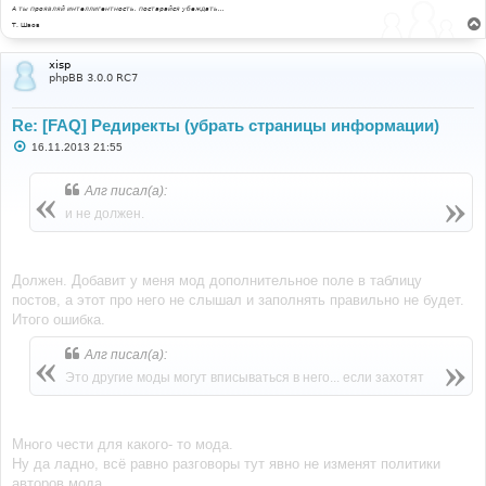
е
А ты проявляй интеллигентность, постарайся убеждать...
Т. Шаов
xisp
phpBB 3.0.0 RC7
Re: [FAQ] Редиректы (убрать страницы информации)
С
16.11.2013 21:55
о
о
б
Алг писал(а):
щ
е
и не должен.
н
и
е
Должен. Добавит у меня мод дополнительное поле в таблицу
постов, а этот про него не слышал и заполнять правильно не будет.
Итого ошибка.
Алг писал(а):
Это другие моды могут вписываться в него... если захотят
Много чести для какого- то мода.
Ну да ладно, всё равно разговоры тут явно не изменят политики
авторов мода.