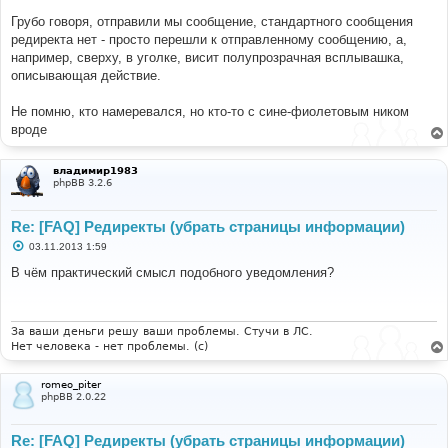
и
е
Грубо говоря, отправили мы сообщение, стандартного сообщения
редиректа нет - просто перешли к отправленному сообщению, а,
например, сверху, в уголке, висит полупрозрачная всплывашка,
описывающая действие.
Не помню, кто намеревался, но кто-то с сине-фиолетовым ником
вроде
владимир1983
phpBB 3.2.6
Re: [FAQ] Редиректы (убрать страницы информации)
С
03.11.2013 1:59
о
о
В чём практический смысл подобного уведомления?
б
щ
е
н
и
За ваши деньги решу ваши проблемы. Стучи в ЛС.
е
Нет человека - нет проблемы. (c)
romeo_piter
phpBB 2.0.22
Re: [FAQ] Редиректы (убрать страницы информации)