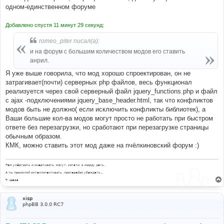
одном-единственном форуме
Добавлено спустя 11 минут 29 секунд:
romeo_piter писал(а):
и на форум с большим количеством модов его ставить
анрил.
Я уже выше говорила, что мод хорошо спроектирован, он не
затрагивает(почти) серверных php файлов, весь функционал
реализуется через свой серверный файл jquery_functions.php и файл
с ajax -подключениями jquery_base_header.html, так что конфликтов
модов быть не должно( если исключить конфликты библиотек), а
Ваши большие кол-ва модов могут просто не работать при быстром
ответе без перезагрузки, но сработают при перезагрузке страницы
обычным образом.
КМК, можно ставить этот мод даже на пчёлкиновский форум :)
Там упёртость и инертность, могут, кстати, в морду дать.
А ты проявляй интеллигентность, постарайся убеждать...
Т. Шаов
xisp
phpBB 3.0.0 RC7