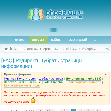
ГЛАВНАЯ
ФОРУМЫ
ФАЙЛЫ
БАЗА ЗНАНИЙ
phpBB Guru
Список форумов
Архивные форумы
phpBB 3.0.x (архив)
FAQ (phpBB 3.0.x)
[FAQ] Редиректы (убрать страницы
информации)
Правила форума
Местная Конституция
|
Шаблон запроса
|
Документация (phpBB3)
|
Переход на 3.0.6 и выше
|
FAQ-3 (phpbb3)
|
Как задавать вопросы
|
Как устанавливать моды
Ваш вопрос может быть удален без объяснения причин, если на
него есть ответы по приведённым ссылкам (а вы рискуете получить
предупреждение
).