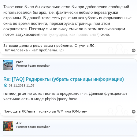
о
о
Такое окно было бы актуально если бы при добавлении сообщений
б
использовался бы ajax, т.е. фактически небыло перезагрузки
щ
е
страницы. В данной теме есть решения как убрать информационные
н
окна во время постинга, перезагрузка страницы при этом
и
е
сохраняется. Поэтому я и не вижу смысла в этом всплывающем
потом затухающем
(или тухнущем, как правильно?)
окне.
За ваши деньги решу ваши проблемы. Стучи в ЛС.
Нет человека - нет проблемы. (c)
Pazh
Former team member
Re: [FAQ] Редиректы (убрать страницы информации)
С
03.11.2013 11:57
о
о
romeo_piter
не хотел воять а предложил - я. Данный функционал
б
частично есть в моде phpbb jquery base
щ
е
н
и
Помощь в ЛС/email только за WM или ЮMoney
е
Алг
Former team member