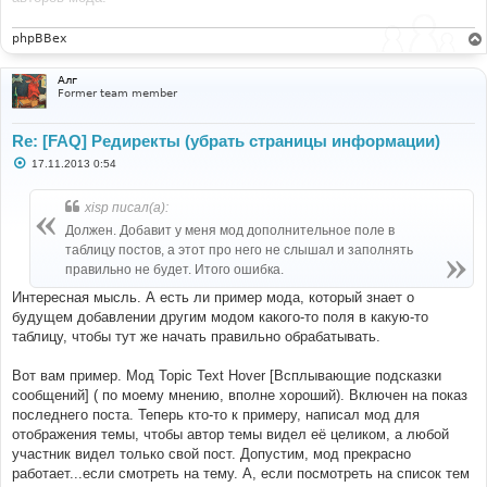
phpBBex
Алг
Former team member
Re: [FAQ] Редиректы (убрать страницы информации)
С
17.11.2013 0:54
о
о
б
xisp писал(а):
щ
е
Должен. Добавит у меня мод дополнительное поле в
н
таблицу постов, а этот про него не слышал и заполнять
и
е
правильно не будет. Итого ошибка.
Интересная мысль. А есть ли пример мода, который знает о
будущем добавлении другим модом какого-то поля в какую-то
таблицу, чтобы тут же начать правильно обрабатывать.
Вот вам пример. Мод Topic Text Hover [Всплывающие подсказки
сообщений] ( по моему мнению, вполне хороший). Включен на показ
последнего поста. Теперь кто-то к примеру, написал мод для
отображения темы, чтобы автор темы видел её целиком, а любой
участник видел только свой пост. Допустим, мод прекрасно
работает...если смотреть на тему. А, если посмотреть на список тем