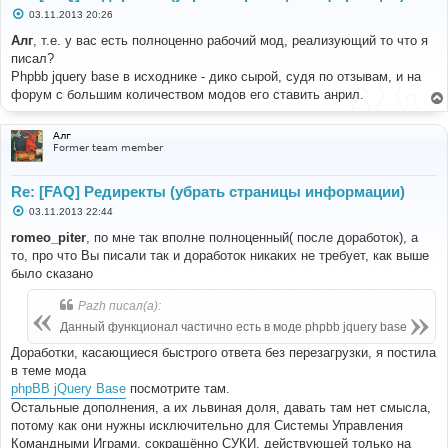
С
03.11.2013 20:26
о
о
Алг
, т.е. у вас есть полноценно рабочий мод, реализующий то что я
б
писал?
щ
е
Phpbb jquery base в исходнике - дико сырой, судя по отзывам, и на
н
форум с большим количеством модов его ставить анрил.
и
е
Алг
Former team member
Re: [FAQ] Редиректы (убрать страницы информации)
С
03.11.2013 22:44
о
о
romeo_piter
, по мне так вполне полноценный( после доработок), а
б
то, про что Вы писали так и доработок никаких не требует, как выше
щ
е
было сказано
н
и
Pazh писал(а):
е
Данный функционал частично есть в моде phpbb jquery base
Доработки, касающиеся быстрого ответа без перезагрузки, я постила
в теме мода
phpBB jQuery Base
посмотрите там.
Остальные дополнения, а их львиная доля, давать там нет смысла,
потому как они нужны исключительно для Системы Управления
Командными Играми, сокращённо СУКИ, действующей только на