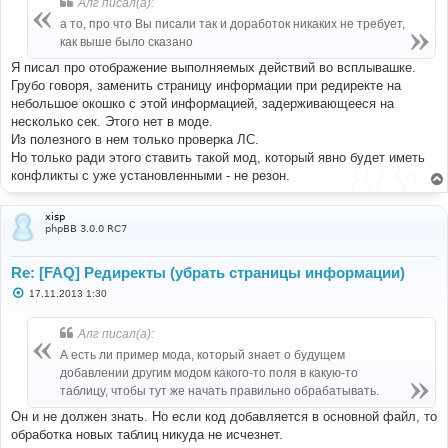
Алг писал(а):
щ
е
а то, про что Вы писали так и доработок никаких не требует,
н
как выше было сказано
и
е
Я писал про отображение выполняемых действий во всплывашке.
Грубо говоря, заменить страницу информации при редиректе на
небольшое окошко с этой информацией, задерживающееся на
несколько сек. Этого нет в моде.
Из полезного в нем только проверка ЛС.
Но только ради этого ставить такой мод, который явно будет иметь
конфликты с уже установленными - не резон.
xisp
phpBB 3.0.0 RC7
Re: [FAQ] Редиректы (убрать страницы информации)
С
17.11.2013 1:30
о
о
б
Алг писал(а):
щ
е
А есть ли пример мода, который знает о будущем
н
добавлении другим модом какого-то поля в какую-то
и
е
таблицу, чтобы тут же начать правильно обрабатывать.
Он и не должен знать. Но если код добавляется в основной файл, то
обработка новых таблиц никуда не исчезнет.