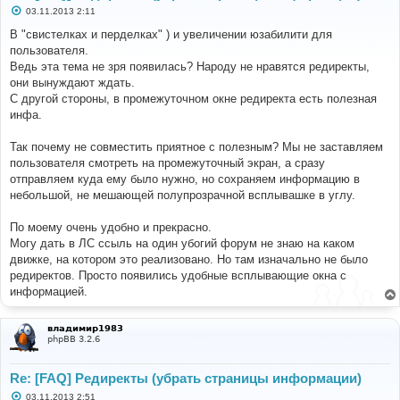
С
03.11.2013 2:11
о
о
В "свистелках и перделках" ) и увеличении юзабилити для
б
пользователя.
щ
е
Ведь эта тема не зря появилась? Народу не нравятся редиректы,
н
они вынуждают ждать.
и
е
С другой стороны, в промежуточном окне редиректа есть полезная
инфа.
Так почему не совместить приятное с полезным? Мы не заставляем
пользователя смотреть на промежуточный экран, а сразу
отправляем куда ему было нужно, но сохраняем информацию в
небольшой, не мешающей полупрозрачной всплывашке в углу.
По моему очень удобно и прекрасно.
Могу дать в ЛС ссыль на один убогий форум не знаю на каком
движке, на котором это реализовано. Но там изначально не было
редиректов. Просто появились удобные всплывающие окна с
информацией.
владимир1983
phpBB 3.2.6
Re: [FAQ] Редиректы (убрать страницы информации)
С
03.11.2013 2:51