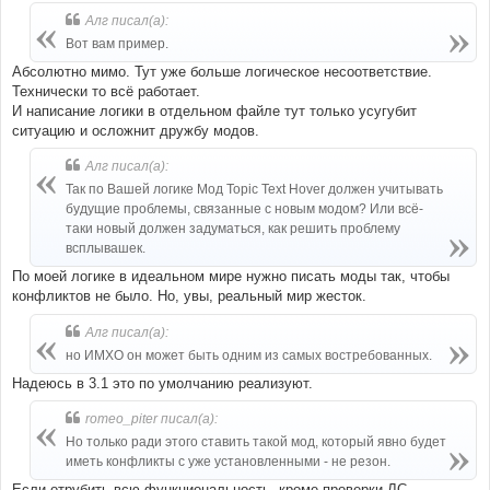
Алг писал(а):
Вот вам пример.
Абсолютно мимо. Тут уже больше логическое несоответствие.
Технически то всё работает.
И написание логики в отдельном файле тут только усугубит
ситуацию и осложнит дружбу модов.
Алг писал(а):
Так по Вашей логике Мод Topic Text Hover должен учитывать
будущие проблемы, связанные с новым модом? Или всё-
таки новый должен задуматься, как решить проблему
всплывашек.
По моей логике в идеальном мире нужно писать моды так, чтобы
конфликтов не было. Но, увы, реальный мир жесток.
Алг писал(а):
но ИМХО он может быть одним из самых востребованных.
Надеюсь в 3.1 это по умолчанию реализуют.
romeo_piter писал(а):
Но только ради этого ставить такой мод, который явно будет
иметь конфликты с уже установленными - не резон.
Если отрубить всю функциональность, кроме проверки ЛС,