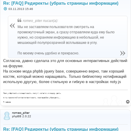
Re: [FAQ] Редиректы (убрать страницы информации)
С
03.11.2013 15:46
о
о
б
romeo_piter писал(а):
щ
е
Мы не заставляем пользователя смотреть на
н
промежуточный экран, а сразу отправляем куда ему было
и
е
нужно, но сохраняем информацию в небольшой, не
мешающей полупрозрачной всплывашке в углу.
По моему очень удобно и прекрасно.
Согласна, давно сделала это для основных интерактивных действий
на форуме.
На основе мода phpbb jquery base, совершенно верно, там хороший
костяк, который можно наращивать. Только библиотеку нотификаций
использую другую, более стильную и гибкую в настройках noty.js
Там упёртость и инертность, могут, кстати, в морду дать.
А ты проявляй интеллигентность, постарайся убеждать...
Т. Шаов
romeo_piter
phpBB 2.0.22
Re: [FAQ] Редиректы (убрать страницы информации)