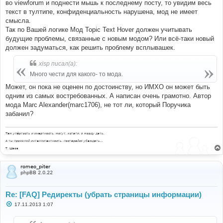
во viewforum и поднести мышь к последнему посту, то увидим весь
текст в тултипе, конфиденциальность нарушена, мод не имеет
смысла.
Так по Вашей логике Мод Topic Text Hover должен учитывать
будущие проблемы, связанные с новым модом? Или всё-таки новый
должен задуматься, как решить проблему всплывашек.
xisp писал(а):
Много чести для какого- то мода.
Может, он пока не оценен по достоинству, но ИМХО он может быть
одним из самых востребованных. А написан очень грамотно. Автор
мода Marc Alexander(marc1706), не тот ли, который Поручика
забанил?
Там упёртость и инертность, могут, кстати, в морду дать.
А ты проявляй интеллигентность, постарайся убеждать...
Т. Шаов
romeo_piter
phpBB 2.0.22
Re: [FAQ] Редиректы (убрать страницы информации)
С
17.11.2013 1:07
о
о
б