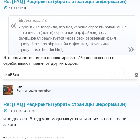
Re: [FAQ] Редиректы (убрать страницы информации)
С
10.11.2013 3:08
о
о
б
Алг писал(а):
щ
е
Я уже выше говорила, что мод хорошо спроектирован, он не
н
затрагивает(почти) серверных php файлов, весь
и
е
функционал реализуется через свой серверный файл
jquery_functions.php и файл с ajax -подключениями
jquery_base_header.html,
Это называется плохо спроектирован. Ибо совершенно не
отрабатывают правки от других модов.
phpBBex
Алг
Former team member
Re: [FAQ] Редиректы (убрать страницы информации)
С
16.11.2013 21:30
о
о
и не должен. Это другие моды могут вписываться в него... если
б
захотят
щ
е
н
и
Там упёртость и инертность, могут, кстати, в морду дать.