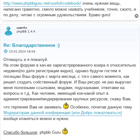
http://www.phpbbguru.net/useful/codebook/
очень нужная вещь,
написано грамотно, смело можно назвать учебником, точно, сжато, и
по делу, читаю с огромным удовольствием. Браво guru!
userAx
phpBB 1.4.4
Re: Благодарственное :)
С
13.01.2014 18:04
о
о
Отпишусь и я пожалуй.
б
На этом форуме в кач-ве зарегистрированного юзера я относительно
щ
е
недавно(по дате регистрации видно), однако будучи гостем я
н
посещаю Ваш форум с марта месяца, с того самого момента, как
и
е
решил создать собственный форум. И Ваш ресурс не раз выручал
меня полезными ссылками, модами, подсказками, ответами на
вопросы и т.д. Как человек, имеющий кое-какой опыт в
администрировании\модерировании крупных ресурсов, скажу Вам,
что терпения Вам не занимать
Особенно, почитав данную тему
Модераторам данной конференции (или Добро пожаловаться)
вообще кланяться можно и нужно.
Спасибо большое
, phpbb Guru