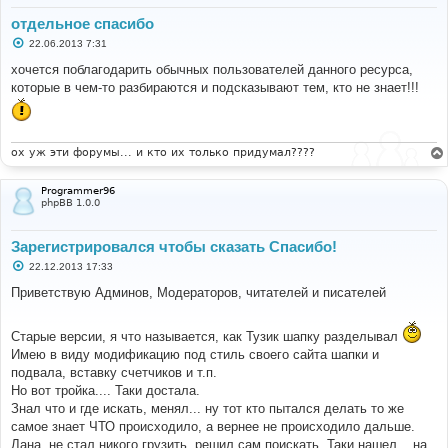
отдельное спасибо
С
22.06.2013 7:31
о
о
хочется поблагодарить обычных пользователей данного ресурса,
б
которые в чем-то разбираются и подсказывают тем, кто не знает!!!
щ
е
н
и
е
ох уж эти форумы... и кто их только придумал????
Programmer96
phpBB 1.0.0
Зарегистрировался чтобы сказать Спасибо!
С
22.12.2013 17:33
о
о
Приветствую Админов, Модераторов, читателей и писателей
б
щ
е
Старые версии, я что называется, как Тузик шапку разделывал
н
и
Имею в виду модификацию под стиль своего сайта шапки и
е
подвала, вставку счетчиков и т.п.
Но вот тройка.... Таки достала.
Знал что и где искать, менял... ну тот кто пытался делать то же
самое знает ЧТО происходило, а вернее не происходило дальше.
Лана, не стал никого грузить, решил сам поискать. Таки нашел... на