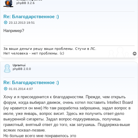
е
phpBB 3.2.6
Re: Благодарственное :)
С
23.12.2013 19:51
о
о
Например?
б
щ
е
н
и
За ваши деньги решу ваши проблемы. Стучи в ЛС.
е
Нет человека - нет проблемы. (c)
Upramui
phpBB 2.0.0
Re: Благодарственное :)
С
01.01.2014 4:07
о
о
Хочу и я присоеденится к благодарностям. Прежде, чем открыть
б
форум, когда выбирал движок, очень хотел поставить Intellect Board
щ
е
(ну нравится он мне) Но там разработка заброшена, задал вопрос в
н
июле, уже январь, вопрос висит. Здесь же получить ответ-дело
и
е
выкуренной сигареты. Задал вопрос-подкуриваешь, получишь
грамотный, внятный ответ до того, как затушишь. Поддержка-выше
всяких похвал-лезвие.
Но больше всего мне понравилось это