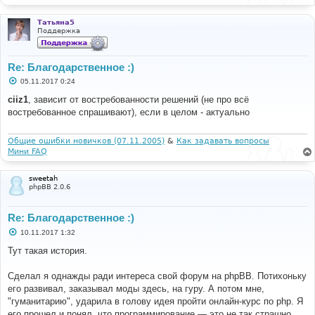
Татьяна5
Поддержка
Re: Благодарственное :)
С
05.11.2017 0:24
о
о
ciiz1
, зависит от востребованности решений (не про всё
б
востребованное спрашивают), если в целом - актуально
щ
е
н
и
Общие ошибки новичков (07.11.2005)
&
Как задавать вопросы
е
Мини FAQ
sweetah
phpBB 2.0.6
Re: Благодарственное :)
С
10.11.2017 1:32
о
о
Тут такая история.
б
щ
е
Сделал я однажды ради интереса свой форум на phpBB. Потихоньку
н
его развивал, заказывал моды здесь, на гуру. А потом мне,
и
е
"гуманитарию", ударила в голову идея пройти онлайн-курс по php. Я
его прошел и понял, что программирование — это не так страшно.