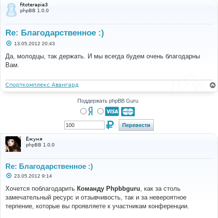
fitoterapia3
phpBB 1.0.0
Re: Благодарственное :)
С
13.05.2012 20:43
о
о
Да, молодцы, так держать. И мы всегда будем очень благодарны
б
Вам.
щ
е
н
и
Спорткомплекс Авангард
е
Поддержать phpBB Guru
Ёжуня
phpBB 1.0.0
Re: Благодарственное :)
С
23.05.2012 9:14
о
о
Хочется поблагодарить
Команду Phpbbguru
, как за столь
б
замечательный ресурс и отзывчивость, так и за невероятное
щ
е
терпение, которые вы проявляете к участникам конференции.
н
и