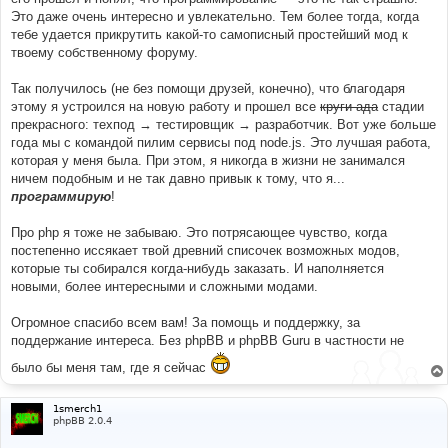
Это даже очень интересно и увлекательно. Тем более тогда, когда
тебе удается прикрутить какой-то самописный простейший мод к
твоему собственному форуму.
Так получилось (не без помощи друзей, конечно), что благодаря
этому я устроился на новую работу и прошел все
круги ада
стадии
прекрасного: техпод → тестировщик → разработчик. Вот уже больше
года мы с командой пилим сервисы под node.js. Это лучшая работа,
которая у меня была. При этом, я никогда в жизни не занимался
ничем подобным и не так давно привык к тому, что я...
программирую
!
Про php я тоже не забываю. Это потрясающее чувство, когда
постепенно иссякает твой древний списочек возможных модов,
которые ты собирался когда-нибудь заказать. И наполняется
новыми, более интересными и сложными модами.
Огромное спасибо всем вам! За помощь и поддержку, за
поддержание интереса. Без phpBB и phpBB Guru в частности не
было бы меня там, где я сейчас
1smerch1
phpBB 2.0.4