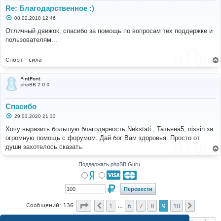
Re: Благодарственное :)
С
08.02.2018 12:46
о
о
Отличный движок, спасибо за помощь по вопросам тех поддержке и
б
пользователям...
щ
е
н
и
Спорт - сила
е
PintPont
phpBB 2.0.0
Спасибо
С
29.03.2020 21:33
о
о
Хочу выразить большую благодарность Nekstati , Татьяна5, nissin за
б
огромную помощь с форумом. Дай бог Вам здоровья. Просто от
щ
е
души захотелось сказать.
н
и
е
Поддержать phpBB Guru
Страница
9
из
10
1
6
7
8
9
10
Пред.
След.
Сообщений: 136
…