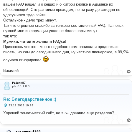
вашем FAQ нашел и о кешах и о хитрой кнопке в Админке их
обновляющей. Сто раз мимо проходил, но ни разу до сегодня не
удосужился туда зайти.
Остальное - дело трех минут.
Так что огромное спасибо за толково составленный FAQ. На поиск
нужной мне информации ушло не более пары минут.
так что:
Мужики, читайте хелпы и FAQки!
Признаюсь честно - много подобного сам написал и продолжаю
писать, но сам до сегодняшнего дня, ну честное пионерское, в 99,9%
случаев игнорировал
Василий
Рафик87
phpBB 1.0.0
Re: Благодарственное :)
С
23.12.2013 19:29
о
о
Хороший тематический сайт, но я бы добавил еще разделов?
б
щ
е
н
и
владимир1983