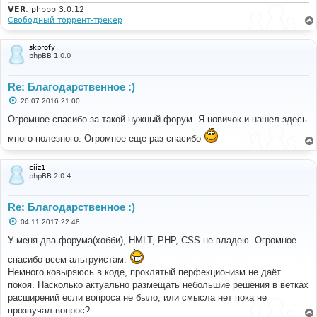
VER
: phpbb 3.0.12
Свободный торрент-трекер
skprofy
phpBB 1.0.0
Re: Благодарственное :)
С
26.07.2016 21:00
о
о
Огромное спасибо за такой нужный форум. Я новичок и нашел здесь
б
щ
много полезного. Огромное еще раз спасибо
е
н
и
е
ciiz1
phpBB 2.0.4
Re: Благодарственное :)
С
04.11.2017 22:48
о
о
У меня два форума(хобби), HMLT, PHP, CSS не владею. Огромное
б
щ
спасибо всем альтруистам.
е
Немного ковыряюсь в коде, проклятый перфекционизм не даёт
н
и
покоя. Насколько актуально размещать небольшие решения в ветках
е
расширений если вопроса не было, или смысла нет пока не
прозвучал вопрос?