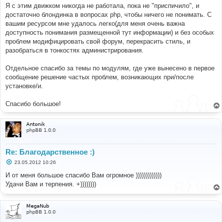
е
Я с этим движком никогда не работала, пока не "приспичило", и
достаточно блондинка в вопросах php, чтобы ничего не понимать. С
вашим ресурсом мне удалось легко(для меня очень важна
доступность понимания размещенной тут информации) и без особых
проблем модифицировать свой форум, перекрасить стиль, и
разобраться в тонкостях администрирования.
Отдельное спасибо за темы по модулям, где уже вынесено в первое
сообщение решение частых проблем, возникающих при/после
установке/и.
Спасибо большое!
Antonik
phpBB 1.0.0
Re: Благодарственное :)
С
23.05.2012 10:26
о
о
И от меня большое спасибо Вам огромное )))))))))))))
б
Удачи Вам и терпения. +))))))))
щ
е
н
и
MegaNub
е
phpBB 1.0.0