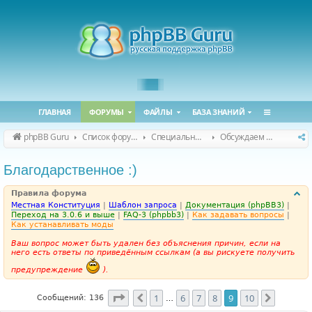
ГЛАВНАЯ
ФОРУМЫ
ФАЙЛЫ
БАЗА ЗНАНИЙ
phpBB Guru
Список форумов
Специальные форумы
Обсуждаем сайт и конференцию
Благодарственное :)
Правила форума
Местная Конституция
|
Шаблон запроса
|
Документация (phpBB3)
|
Переход на 3.0.6 и выше
|
FAQ-3 (phpbb3)
|
Как задавать вопросы
|
Как устанавливать моды
Ваш вопрос может быть удален без объяснения причин, если на
него есть ответы по приведённым ссылкам (а вы рискуете получить
предупреждение
).
Страница
9
из
10
1
6
7
8
9
10
Пред.
След.
Сообщений: 136
…