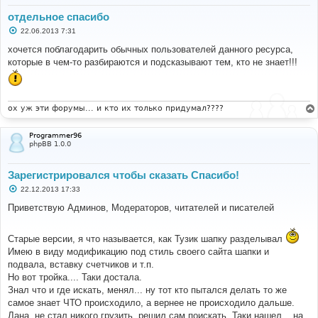
отдельное спасибо
С
22.06.2013 7:31
о
о
хочется поблагодарить обычных пользователей данного ресурса,
б
которые в чем-то разбираются и подсказывают тем, кто не знает!!!
щ
е
н
и
е
ох уж эти форумы... и кто их только придумал????
Programmer96
phpBB 1.0.0
Зарегистрировался чтобы сказать Спасибо!
С
22.12.2013 17:33
о
о
Приветствую Админов, Модераторов, читателей и писателей
б
щ
е
Старые версии, я что называется, как Тузик шапку разделывал
н
и
Имею в виду модификацию под стиль своего сайта шапки и
е
подвала, вставку счетчиков и т.п.
Но вот тройка.... Таки достала.
Знал что и где искать, менял... ну тот кто пытался делать то же
самое знает ЧТО происходило, а вернее не происходило дальше.
Лана, не стал никого грузить, решил сам поискать. Таки нашел... на