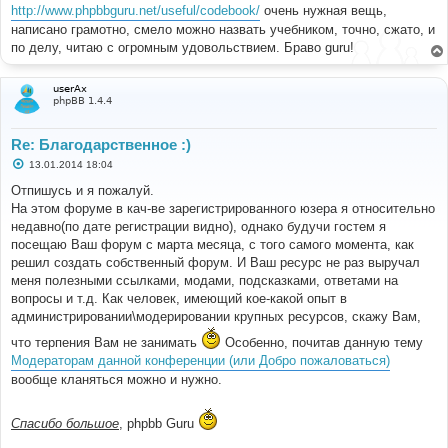
http://www.phpbbguru.net/useful/codebook/
очень нужная вещь,
написано грамотно, смело можно назвать учебником, точно, сжато, и
по делу, читаю с огромным удовольствием. Браво guru!
userAx
phpBB 1.4.4
Re: Благодарственное :)
С
13.01.2014 18:04
о
о
Отпишусь и я пожалуй.
б
На этом форуме в кач-ве зарегистрированного юзера я относительно
щ
е
недавно(по дате регистрации видно), однако будучи гостем я
н
посещаю Ваш форум с марта месяца, с того самого момента, как
и
е
решил создать собственный форум. И Ваш ресурс не раз выручал
меня полезными ссылками, модами, подсказками, ответами на
вопросы и т.д. Как человек, имеющий кое-какой опыт в
администрировании\модерировании крупных ресурсов, скажу Вам,
что терпения Вам не занимать
Особенно, почитав данную тему
Модераторам данной конференции (или Добро пожаловаться)
вообще кланяться можно и нужно.
Спасибо большое
, phpbb Guru