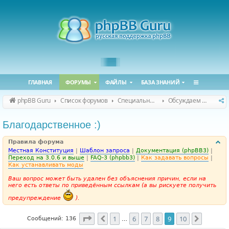
ГЛАВНАЯ
ФОРУМЫ
ФАЙЛЫ
БАЗА ЗНАНИЙ
phpBB Guru
Список форумов
Специальные форумы
Обсуждаем сайт и конференцию
Благодарственное :)
Правила форума
Местная Конституция
|
Шаблон запроса
|
Документация (phpBB3)
|
Переход на 3.0.6 и выше
|
FAQ-3 (phpbb3)
|
Как задавать вопросы
|
Как устанавливать моды
Ваш вопрос может быть удален без объяснения причин, если на
него есть ответы по приведённым ссылкам (а вы рискуете получить
предупреждение
).
Страница
9
из
10
1
6
7
8
9
10
Пред.
След.
Сообщений: 136
…