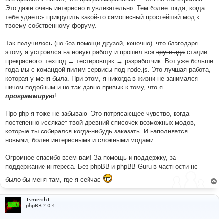
Это даже очень интересно и увлекательно. Тем более тогда, когда
тебе удается прикрутить какой-то самописный простейший мод к
твоему собственному форуму.
Так получилось (не без помощи друзей, конечно), что благодаря
этому я устроился на новую работу и прошел все
круги ада
стадии
прекрасного: техпод → тестировщик → разработчик. Вот уже больше
года мы с командой пилим сервисы под node.js. Это лучшая работа,
которая у меня была. При этом, я никогда в жизни не занимался
ничем подобным и не так давно привык к тому, что я...
программирую
!
Про php я тоже не забываю. Это потрясающее чувство, когда
постепенно иссякает твой древний списочек возможных модов,
которые ты собирался когда-нибудь заказать. И наполняется
новыми, более интересными и сложными модами.
Огромное спасибо всем вам! За помощь и поддержку, за
поддержание интереса. Без phpBB и phpBB Guru в частности не
было бы меня там, где я сейчас
1smerch1
phpBB 2.0.4