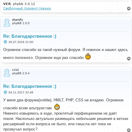
VER
: phpbb 3.0.12
Свободный торрент-трекер
skprofy
phpBB 1.0.0
Re: Благодарственное :)
С
26.07.2016 21:00
о
о
Огромное спасибо за такой нужный форум. Я новичок и нашел здесь
б
щ
много полезного. Огромное еще раз спасибо
е
н
и
е
ciiz1
phpBB 2.0.4
Re: Благодарственное :)
С
04.11.2017 22:48
о
о
У меня два форума(хобби), HMLT, PHP, CSS не владею. Огромное
б
щ
спасибо всем альтруистам.
е
Немного ковыряюсь в коде, проклятый перфекционизм не даёт
н
и
покоя. Насколько актуально размещать небольшие решения в ветках
е
расширений если вопроса не было, или смысла нет пока не
прозвучал вопрос?