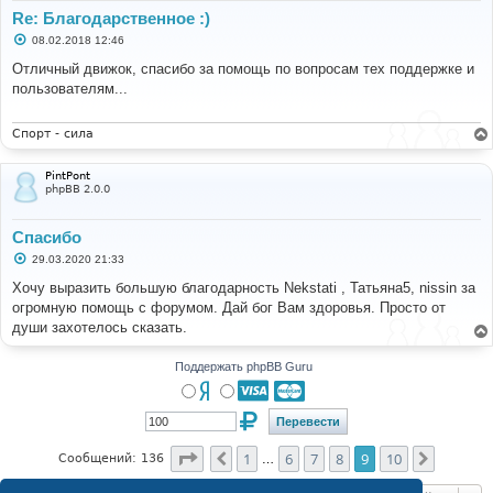
Re: Благодарственное :)
С
08.02.2018 12:46
о
о
Отличный движок, спасибо за помощь по вопросам тех поддержке и
б
пользователям...
щ
е
н
и
Спорт - сила
е
PintPont
phpBB 2.0.0
Спасибо
С
29.03.2020 21:33
о
о
Хочу выразить большую благодарность Nekstati , Татьяна5, nissin за
б
огромную помощь с форумом. Дай бог Вам здоровья. Просто от
щ
е
души захотелось сказать.
н
и
е
Поддержать phpBB Guru
Страница
9
из
10
1
6
7
8
9
10
Пред.
След.
Сообщений: 136
…