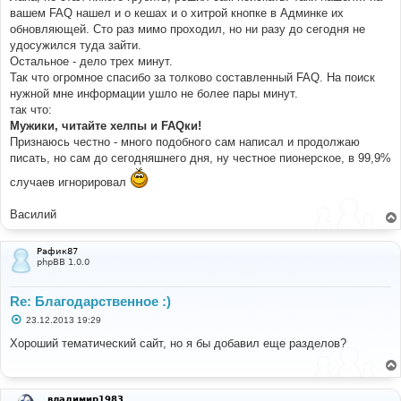
вашем FAQ нашел и о кешах и о хитрой кнопке в Админке их
обновляющей. Сто раз мимо проходил, но ни разу до сегодня не
удосужился туда зайти.
Остальное - дело трех минут.
Так что огромное спасибо за толково составленный FAQ. На поиск
нужной мне информации ушло не более пары минут.
так что:
Мужики, читайте хелпы и FAQки!
Признаюсь честно - много подобного сам написал и продолжаю
писать, но сам до сегодняшнего дня, ну честное пионерское, в 99,9%
случаев игнорировал
Василий
Рафик87
phpBB 1.0.0
Re: Благодарственное :)
С
23.12.2013 19:29
о
о
Хороший тематический сайт, но я бы добавил еще разделов?
б
щ
е
н
и
владимир1983