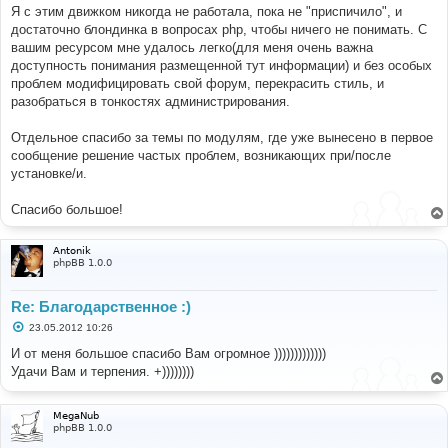
е
Я с этим движком никогда не работала, пока не "приспичило", и
достаточно блондинка в вопросах php, чтобы ничего не понимать. С
вашим ресурсом мне удалось легко(для меня очень важна
доступность понимания размещенной тут информации) и без особых
проблем модифицировать свой форум, перекрасить стиль, и
разобраться в тонкостях администрирования.
Отдельное спасибо за темы по модулям, где уже вынесено в первое
сообщение решение частых проблем, возникающих при/после
установке/и.
Спасибо большое!
Antonik
phpBB 1.0.0
Re: Благодарственное :)
С
23.05.2012 10:26
о
о
И от меня большое спасибо Вам огромное )))))))))))))
б
Удачи Вам и терпения. +))))))))
щ
е
н
и
MegaNub
е
phpBB 1.0.0