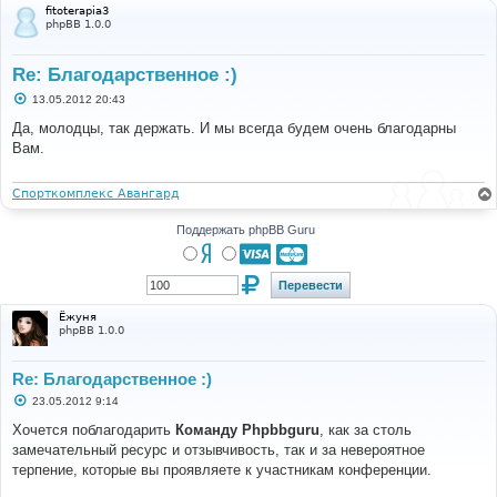
fitoterapia3
phpBB 1.0.0
Re: Благодарственное :)
С
13.05.2012 20:43
о
о
Да, молодцы, так держать. И мы всегда будем очень благодарны
б
Вам.
щ
е
н
и
Спорткомплекс Авангард
е
Поддержать phpBB Guru
Ёжуня
phpBB 1.0.0
Re: Благодарственное :)
С
23.05.2012 9:14
о
о
Хочется поблагодарить
Команду Phpbbguru
, как за столь
б
замечательный ресурс и отзывчивость, так и за невероятное
щ
е
терпение, которые вы проявляете к участникам конференции.
н
и