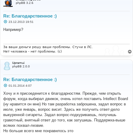
е
phpBB 3.2.6
Re: Благодарственное :)
С
23.12.2013 19:51
о
о
Например?
б
щ
е
н
и
За ваши деньги решу ваши проблемы. Стучи в ЛС.
е
Нет человека - нет проблемы. (c)
Upramui
phpBB 2.0.0
Re: Благодарственное :)
С
01.01.2014 4:07
о
о
Хочу и я присоеденится к благодарностям. Прежде, чем открыть
б
форум, когда выбирал движок, очень хотел поставить Intellect Board
щ
е
(ну нравится он мне) Но там разработка заброшена, задал вопрос в
н
июле, уже январь, вопрос висит. Здесь же получить ответ-дело
и
е
выкуренной сигареты. Задал вопрос-подкуриваешь, получишь
грамотный, внятный ответ до того, как затушишь. Поддержка-выше
всяких похвал-лезвие.
Но больше всего мне понравилось это