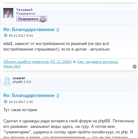
Татьяна5
Поддержка
Re: Благодарственное :)
С
05.11.2017 0:24
о
о
ciiz1
, зависит от востребованности решений (не про всё
б
востребованное спрашивают), если в целом - актуально
щ
е
н
и
Общие ошибки новичков (07.11.2005)
&
Как задавать вопросы
е
Мини FAQ
sweetah
phpBB 2.0.6
Re: Благодарственное :)
С
10.11.2017 1:32
о
о
Тут такая история.
б
щ
е
Сделал я однажды ради интереса свой форум на phpBB. Потихоньку
н
его развивал, заказывал моды здесь, на гуру. А потом мне,
и
е
"гуманитарию", ударила в голову идея пройти онлайн-курс по php. Я
его прошел и понял, что программирование — это не так страшно.