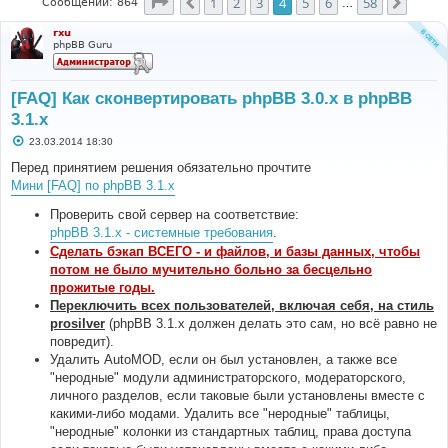
Страница
4
из
58
1
2
3
4
5
6
58
Пред.
След.
Сообщений: 864
…
rxu
phpBB Guru
[FAQ] Как сконвертировать phpBB 3.0.х в phpBB
3.1.х
С
23.03.2014 18:30
о
о
Перед принятием решения обязательно прочтите
б
Мини [FAQ] по phpBB 3.1.x
щ
е
н
Проверить свой сервер на соответствие:
и
phpBB 3.1.x - системные требования
.
е
Сделать бэкап ВСЕГО - и файлов, и базы данных, чтобы
потом не было мучительно больно за бесцельно
прожитые годы.
Переключить всех пользователей, включая себя, на стиль
prosilver
(phpBB 3.1.х должен делать это сам, но всё равно не
повредит).
Удалить AutoMOD, если он был установлен, а также все
"неродные" модули администраторского, модераторского,
личного разделов, если таковые были установлены вместе с
какими-либо модами. Удалить все "неродные" таблицы,
"неродные" колонки из стандартных таблиц, права доступа