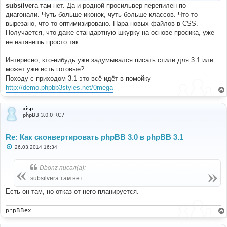
subsilver
а там нет. Да и родной просильвер перепилен по
диагонали. Чуть больше иконок, чуть больше классов. Что-то
вырезано, что-то оптимизировано. Пара новых файлов в CSS.
Получается, что даже стандартную шкурку на основе просика, уже
не натянешь просто так.
Интересно, кто-нибудь уже задумывался писать стили для 3.1 или
может уже есть готовые?
Походу с приходом 3.1 это всё идёт в помойку
http://demo.phpbb3styles.net/0mega
xisp
phpBB 3.0.0 RC7
Re: Как сконвертировать phpBB 3.0 в phpBB 3.1
С
26.03.2014 16:34
о
о
б
Dbonz писал(а):
щ
е
subsilverа там нет.
н
и
Есть он там, но отказ от него планируется.
е
phpBBex