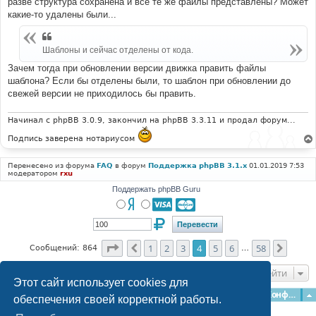
разве структура сохранена и все те же файлы представлены? Может
какие-то удалены были...
Шаблоны и сейчас отделены от кода.
Зачем тогда при обновлении версии движка править файлы
шаблона? Если бы отделены были, то шаблон при обновлении до
свежей версии не приходилось бы править.
Начинал с phpBB 3.0.9, закончил на phpBB 3.3.11 и продал форум...
Подпись заверена нотариусом
Перенесено из форума
FAQ
в форум
Поддержка phpBB 3.1.x
01.01.2019 7:53
модератором
rxu
Поддержать phpBB Guru
Страница
4
из
58
1
2
3
4
5
6
58
Пред.
След.
Сообщений: 864
…
Перейти
Этот сайт использует cookies для
Главная
Форумы
Наша команда
О команде
Конфиденциальность
обеспечения своей корректной работы.