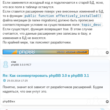
if
(
$style
[
'style_name'
]
==
'prosilver'
)
е
Если заменяется исходный код и подключается к старой БД, ясно,
{
н
что все поля в таблице останутся.
$prosilver
=
$style
;
и
е
Если ставится расширение поверх уже внесенных изменений в БД,
break
;
}
то в функции
public function effectively_installed()
}
файла миграции (в папке migrations) должно быть прописано
соответствующее условие на существование поля
topic_desc
.
// Install style if it doesn't exist
Если существует, функция возвращает true. В этом случае
if
(!
sizeof
(
$prosilver
))
считается, что данные расширения уже записаны в базу, и
{
$sql_ary
=
array
(
изменения в БД не вносятся.
'style_name'
=>
'prosilver'
,
По крайней мере, так поясняют разработчики.
'style_copyright'
=>
'&copy; phpBB Group'
,
'style_active'
=>
1
,
'style_path'
=>
'prosilver'
,
'bbcode_bitfield'
=>
'lNg='
,
'style_parent_id'
=>
'0'
,
xisp
'style_parent_tree'
=>
''
,
phpBB 3.0.0 RC7
);
$sql
=
'INSERT INTO '
.
 STYLES_TABLE 
.
'
Re: Как сконвертировать phpBB 3.0 в phpBB 3.1
        '
.
$db
->
sql_build_array
(
'INSERT'
,
$sql_ary
);
С
25.03.2014 17:25
$db
->
sql_query
(
$sql
);
о
о
Понятно, значит всё зависит от разработчиков расширений. Будем
$id
=
$db
->
sql_nextid
();
б
надеяться, что они учтут это.
щ
$prosilver
=
array
(
е
'style_name'
=>
'prosilver'
,
н
'style_id'
=>
$id
,
и
phpBBex
'style_active'
=>
1
,
е
);