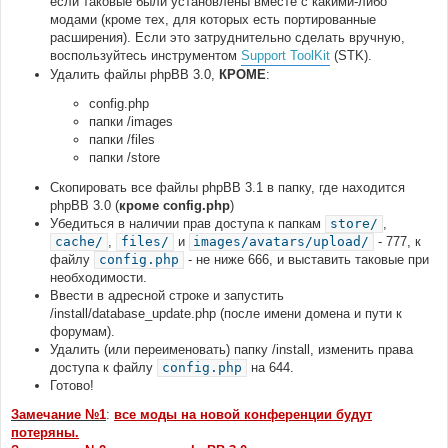
если таковые были установлены вместе с какими-либо
модами (кроме тех, для которых есть портированные
расширения). Если это затруднительно сделать вручную,
воспользуйтесь инструментом
Support ToolKit
(STK).
Удалить файлы phpBB 3.0,
КРОМЕ
:
config.php
папки /images
папки /files
папки /store
Скопировать все файлы phpBB 3.1 в папку, где находится
phpBB 3.0 (
кроме config.php
)
Убедиться в наличии прав доступа к папкам
store/
,
cache/
,
files/
и
images/avatars/upload/
- 777, к
файлу
config.php
- не ниже 666, и выставить таковые при
необходимости.
Ввести в адресной строке и запустить
/install/database_update.php (после имени домена и пути к
форумам).
Удалить (или переименовать) папку /install, изменить права
доступа к файлу
config.php
на 644.
Готово!
Замечание №1
:
все моды на новой конференции будут
потеряны.