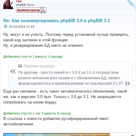
rxu
phpBB Guru
echo
'Installed prosilver ('
.
$id
.
').<br />'
;
}
else
{
Re: Как сконвертировать phpBB 3.0 в phpBB 3.1
// Activate prosilver
С
25.03.2014 17:44
$sql
=
'UPDATE '
.
 STYLES_TABLE 
.
" SET 
о
style_active = 1 WHERE style_name = 'prosilver'"
;
о
Ну, могут и не учесть. Поэтому перед установкой лучше проверить,
б
$db
->
sql_query
(
$sql
);
какой код заложен в этой функции.
щ
}
е
Ну, и резервирование БД никто не отменял.
н
// Set it as the default style
и
е
$sql
=
'UPDATE '
.
 CONFIG_TABLE 
.
' SET config_value 
Добавлено спустя 1 минуту 1 секунду:
= '
.
$prosilver
[
'style_id'
]
.
" WHERE config_name = 
'default_style'"
;
Пчелкин писал(а):
$db
->
sql_query
(
$sql
);
По другому - просто перейти с 3.0.Х на 3.1.Х посредством
$cache
->
purge
();
ручного внесения всех правок и с обновлением БД, сможет
echo
'Set prosilver as the default style.<br />'
;
форум заработать в прежнем режиме но под версией 3.1.Х?
// Set all users' styles to prosilver
Еще раз напомню - есть пакет автоматического обновления, такой
$sql
=
'UPDATE '
.
 USERS_TABLE 
.
' SET user_style = '
же, как и версиях 3.0 был. Только с 3.0 до 3.1. Не запрещается
.
$prosilver
[
'style_id'
];
$db
->
sql_query
(
$sql
);
попробовать на копии борды.
echo
'Updated user styles to prosilver.<br />'
;
echo
'Done.'
;
Добавлено спустя 1 час 3 минуты 8 секунд:
?>
В ссылках к новости добавлен русифицированный пакет
автообновления.