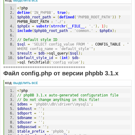
КОД:
ВЫДЕЛИТЬ ВСЁ
<?
php
define
(
'IN_PHPBB'
,
true
);
$phpbb_root_path
=
(
defined
(
'PHPBB_ROOT_PATH'
))
?
PHPBB_ROOT_PATH 
:
'./'
;
$phpEx
=
substr
(
strrchr
(
__FILE__
,
'.'
),
1
);
include
(
$phpbb_root_path
.
'common.'
.
$phpEx
);
// Default style ID
$sql
=
'SELECT config_value FROM '
.
 CONFIG_TABLE 
.
" 
WHERE config_name = 'default_style'"
;
$result
=
$db
->
sql_query
(
$sql
);
$default_style_id
=
(
int
)
$db
-
>
sql_fetchfield
(
'config_value'
);
==================================
$db
->
sql_freeresult
(
$result
);
Файл config.php от версии phpbb 3.1.x
// Default style name
$sql
=
'SELECT style_name FROM '
.
 STYLES_TABLE 
.
' 
КОД:
ВЫДЕЛИТЬ ВСЁ
WHERE style_id = '
.
$default_style_id
;
$result
=
$db
->
sql_query
(
$sql
);
<?
php
$default_style_name
=
$db
-
// phpBB 3.1.x auto-generated configuration file
>
sql_fetchfield
(
'style_name'
);
// Do not change anything in this file!
$db
->
sql_freeresult
(
$result
);
$dbms
=
'phpbb\\db\\driver\\mysqli'
;
$dbhost
=
''
;
// Active styles
$dbport
=
''
;
$sql
=
'SELECT style_id, style_name, style_active 
$dbname
=
''
;
FROM '
.
 STYLES_TABLE
;
$dbuser
=
''
;
$result
=
$db
->
sql_query
(
$sql
);
$dbpasswd
=
''
;
while
(
$row
=
$db
->
sql_fetchrow
(
$result
))
$table_prefix
=
'phpbb_'
;
{