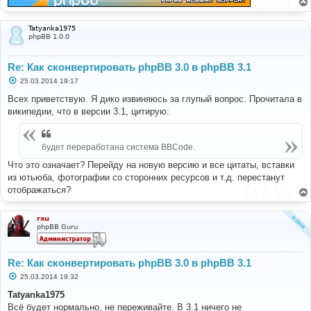
Tatyanka1975
phpBB 1.0.0
Re: Как сконвертировать phpBB 3.0 в phpBB 3.1
С
25.03.2014 19:17
о
о
Всех приветствую. Я дико извиняюсь за глупый вопрос. Прочитала в
б
википедии, что в версии 3.1, цитирую:
щ
е
н
и
будет переработана система BBCode.
е
Что это означает? Перейду на новую версию и все цитаты, вставки
из ютьюба, фотографии со сторонних ресурсов и т.д. перестанут
отображаться?
rxu
phpBB Guru
Re: Как сконвертировать phpBB 3.0 в phpBB 3.1
С
25.03.2014 19:32
о
о
Tatyanka1975
б
Всё будет нормально, не переживайте. В 3.1 ничего не
щ