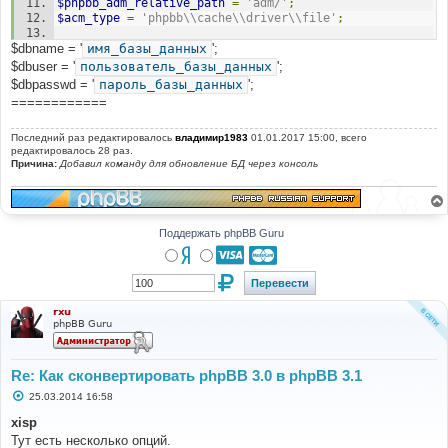
$phpbb_adm_relative_path
=
'adm/'
;
$styles_list
[]
=
$row
;
$acm_type
=
'phpbb\\cache\\driver\\file'
;
}
$db
->
sql_freeresult
(
$result
);
$dbname = '
@define
имя_базы_данных
(
'PHPBB_INSTALLED'
';
,
true
);
//@define('DEBUG', true);
$dbuser = '
пользователь_базы_данных
';
//@define('PHPBB_DISPLAY_LOAD_TIME', true);
$dbpasswd = '
пароль_базы_данных
';
echo
'Default style: '
.
$default_style_name
.
' ('
.
============
$default_style_id
.
')<br />'
;
$exists
=
file_exists
(
'./styles/'
.
Последний раз редактировалось
владимир1983
01.01.2017 15:00, всего
$default_style_name
.
'/style.cfg'
);
редактировалось 28 раз.
Причина:
Добавил команду для обновление БД через консоль
if
(
$exists
)
{
echo
'Default style exists, no work to be done.'
;
exit
;
Поддержать phpBB Guru
}
if
(!
file_exists
(
'./styles/prosilver/style.cfg'
))
{
echo
'Prosilver does not exist. Please upload a 
rxu
copy of prosilver from the <a 
phpBB Guru
href="https://www.phpbb.com/downloads/">3.1.0 Full 
Package</a>.'
;
exit
;
Re: Как сконвертировать phpBB 3.0 в phpBB 3.1
}
С
25.03.2014 16:58
$prosilver
=
array
();
о
foreach
(
$styles_list
as
$style
)
о
xisp
б
{
Тут есть несколько опций.
щ