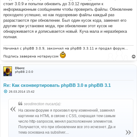
стоит 3.0.9 и попытки обновить до 3.0.12 приводили к
информационным сообщениям чтобы проверить файлы. Обновление
проходило успешно, но как подозреваю файлы каждый раз
разрастаются при обновлении. Был один кусок кода, заменил его
другим при установке мода, при обновлении этот кусок не
обнаруживается и дописывается новый. Куча мала и неразбериха
полная.
Начинал с phpBB 3.0.9, закончил на phpBB 3.3.11 и продал форум...
Подпись заверена нотариусом
Dbonz
phpBB 2.0.0
Re: Как сконвертировать phpBB 3.0 в phpBB 3.1
С
26.03.2014 15:42
о
о
б
seodirection писал(а):
щ
е
На своем форуме я произвел кучу изменений, заменял
н
картинки на HTML в связке с CSS, сокращая тем самым
и
е
число http-запросов, менял расположение элементов.
Получается, что при обновлении все это исчезнет. Да и
тема основана на subsilver....