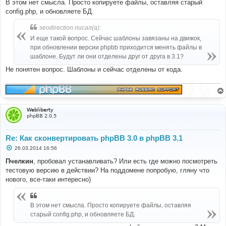
В этом нет смысла. Просто копируете файлы, оставляя старый
config.php, и обновляете БД.
seodirection писал(а):
И еще такой вопрос. Сейчас шаблоны завязаны на движок,
при обновлении версии phpbb приходится менять файлы в
шаблоне. Будут ли они отделены друг от друга в 3.1?
Не понятен вопрос. Шаблоны и сейчас отделены от кода.
Webliberty
phpBB 2.0.5
Re: Как сконвертировать phpBB 3.0 в phpBB 3.1
С
26.03.2014 16:56
о
о
Пчелкин
, пробовал устанавливать? Или есть где можно посмотреть
б
тестовую версию в действии? На поддомене попробую, гляну что
щ
е
нового, все-таки интересно)
н
и
е
В этом нет смысла. Просто копируете файлы, оставляя
старый config.php, и обновляете БД.