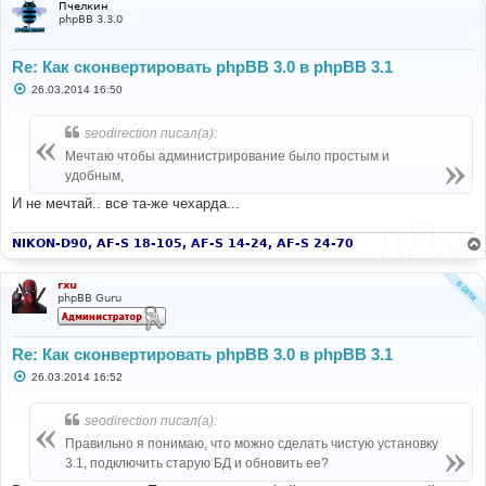
Пчелкин
phpBB 3.3.0
Re: Как сконвертировать phpBB 3.0 в phpBB 3.1
С
26.03.2014 16:50
о
о
б
seodirection писал(а):
щ
е
Мечтаю чтобы администрирование было простым и
н
удобным,
и
е
И не мечтай.. все та-же чехарда...
NIKON-D90, AF-S 18-105, AF-S 14-24, AF-S 24-70
rxu
phpBB Guru
Re: Как сконвертировать phpBB 3.0 в phpBB 3.1
С
26.03.2014 16:52
о
о
б
seodirection писал(а):
щ
е
Правильно я понимаю, что можно сделать чистую установку
н
3.1, подключить старую БД и обновить ее?
и
е