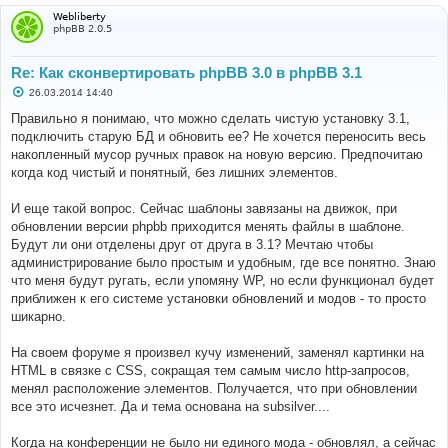
Webliberty
phpBB 2.0.5
Re: Как сконвертировать phpBB 3.0 в phpBB 3.1
С
26.03.2014 14:40
о
о
Правильно я понимаю, что можно сделать чистую установку 3.1,
б
подключить старую БД и обновить ее? Не хочется переносить весь
щ
е
накопленный мусор ручных правок на новую версию. Предпочитаю
н
когда код чистый и понятный, без лишних элементов.
и
е
И еще такой вопрос. Сейчас шаблоны завязаны на движок, при
обновлении версии phpbb приходится менять файлы в шаблоне.
Будут ли они отделены друг от друга в 3.1? Мечтаю чтобы
администрирование было простым и удобным, где все понятно. Знаю
что меня будут ругать, если упомяну WP, но если функционал будет
приближен к его системе установки обновлений и модов - то просто
шикарно.
На своем форуме я произвел кучу изменений, заменял картинки на
HTML в связке с CSS, сокращая тем самым число http-запросов,
менял расположение элементов. Получается, что при обновлении
все это исчезнет. Да и тема основана на subsilver....
Когда на конференции не было ни единого мода - обновлял, а сейчас