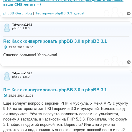
Небесплатно накачаю ваш VPS/VDS/DS стероидами и заставлю
ваши CMS летать =)
phpBB Guru blog
|
Тестируем phpBB 3.3 здесь!
|
Tatyanka1975
phpBB 1.0.0
Re: Как сконвертировать phpBB 3.0 в phpBB 3.1
С
25.03.2014 19:40
о
о
Спасибо большое! Успокоили!
б
щ
е
н
и
Tatyanka1975
е
phpBB 1.0.0
Re: Как сконвертировать phpBB 3.0 в phpBB 3.1
С
25.03.2014 21:08
о
о
Еще волнует вопрос с версией PHP и мускула. У меня VPS с убунту
б
9.10, на котором стоит ПХП версии 5.3.3 и мускул 5й. Больше вряд
щ
е
ли получится. Убунту переустанавливать совсем не улыбается,
н
посему я застряла, в частности на PHP 5.3.3. Прочитала, что форум
и
е
3.1 пойдет под этой версией пхп. Верно ли? Или этого уже не
достаточно и надо начинать эпопею с переустановкой всего и вся?