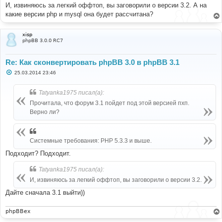
И, извиняюсь за легкий оффтоп, вы заговорили о версии 3.2. А на
какие версии php и mysql она будет рассчитана?
xisp
phpBB 3.0.0 RC7
Re: Как сконвертировать phpBB 3.0 в phpBB 3.1
С
25.03.2014 23:46
о
о
б
Tatyanka1975 писал(а):
щ
е
Прочитала, что форум 3.1 пойдет под этой версией пхп.
н
Верно ли?
и
е
Системные требования: PHP 5.3.3 и выше.
Подходит? Подходит.
Tatyanka1975 писал(а):
И, извиняюсь за легкий оффтоп, вы заговорили о версии 3.2.
Дайте сначала 3.1 выйти))
phpBBex