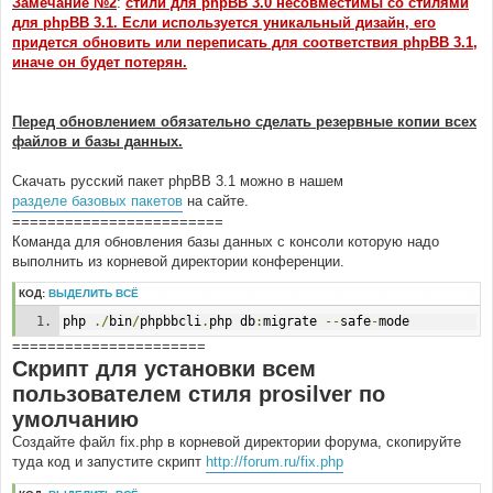
Замечание №2
:
стили для phpBB 3.0 несовместимы со стилями
для phpBB 3.1. Если используется уникальный дизайн, его
придется обновить или переписать для соответствия phpBB 3.1,
иначе он будет потерян.
Перед обновлением обязательно сделать резервные копии всех
файлов и базы данных.
Скачать русский пакет phpBB 3.1 можно в нашем
разделе базовых пакетов
на сайте.
========================
Команда для обновления базы данных с консоли которую надо
выполнить из корневой директории конференции.
КОД:
ВЫДЕЛИТЬ ВСЁ
php 
./
bin
/
phpbbcli
.
php db
:
migrate 
--
safe
-
mode
======================
Скрипт для установки всем
пользователем стиля prosilver по
умолчанию
Создайте файл fix.php в корневой директории форума, скопируйте
туда код и запустите скрипт
http://forum.ru/fix.php