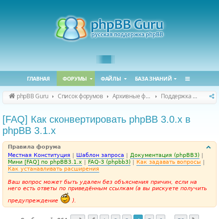
ГЛАВНАЯ
ФОРУМЫ
ФАЙЛЫ
БАЗА ЗНАНИЙ
phpBB Guru
Список форумов
Архивные форумы
Поддержка phpBB 3.1.x
[FAQ] Как сконвертировать phpBB 3.0.х в
phpBB 3.1.х
Правила форума
Местная Конституция
|
Шаблон запроса
|
Документация (phpBB3)
|
Мини [FAQ] по phpBB3.1.x
|
FAQ-3 (phpbb3)
|
Как задавать вопросы
|
Как устанавливать расширения
Ваш вопрос может быть удален без объяснения причин, если на
него есть ответы по приведённым ссылкам (а вы рискуете получить
предупреждение
).