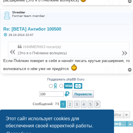
расширение (Это я о Пчёлкине волнуюсь)
Shredder
Former team member
Re: [BETA] Антибот 100500
С
29.10.2014 22:07
о
о
б
HAMMER663 писал(а):
щ
е
(Это я о Пчёлкине волнуюсь)
н
и
Если Пчёлкин поверит в себя и начнёт писать крутые расширения, то
е
волноваться о нём уже не придётся.
Поддержать phpBB Guru
1
2
3
4
5
След.
Сообщений: 73
Перейти
Этот сайт использует cookies для
Главная
Форумы
Наша команда
О команде
Конфиденциальность
обеспечения своей корректной работы.