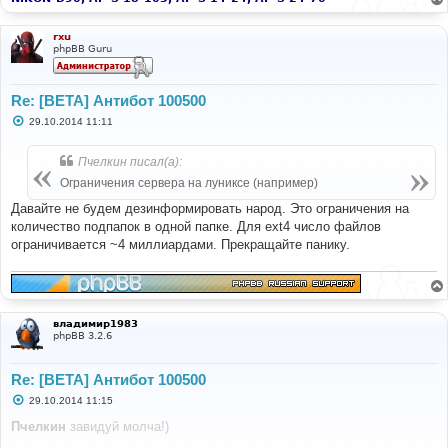
rxu
phpBB Guru
Re: [BETA] Антибот 100500
С
29.10.2014 11:11
о
о
б
Пчелкин писал(а):
щ
е
Ограничения сервера на луниксе (например)
н
и
Давайте не будем дезинформировать народ. Это ограничения на
е
количество подпапок в одной папке. Для ext4 число файлов
ограничивается ~4 миллиардами. Прекращайте панику.
владимир1983
phpBB 3.2.6
Re: [BETA] Антибот 100500
С
29.10.2014 11:15
о
о
Пчелкин
завидуй молча!)
б
щ