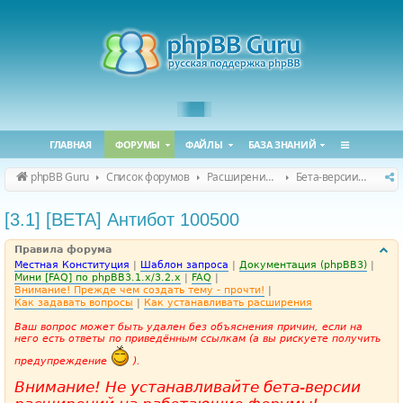
ГЛАВНАЯ
ФОРУМЫ
ФАЙЛЫ
БАЗА ЗНАНИЙ
phpBB Guru
Список форумов
Расширения phpBB
Бета-версии расширений для phpBB
[3.1] [BETA] Антибот 100500
Правила форума
Местная Конституция
|
Шаблон запроса
|
Документация (phpBB3)
|
Мини [FAQ] по phpBB3.1.x/3.2.x
|
FAQ
|
Внимание! Прежде чем создать тему - прочти!
|
Как задавать вопросы
|
Как устанавливать расширения
Ваш вопрос может быть удален без объяснения причин, если на
него есть ответы по приведённым ссылкам (а вы рискуете получить
предупреждение
).
Внимание! Не устанавливайте бета-версии