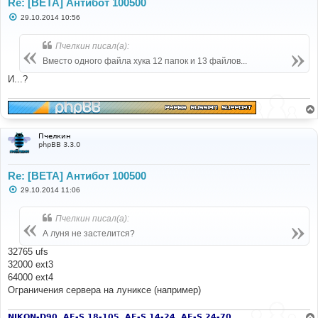
Re: [BETA] Антибот 100500
С
29.10.2014 10:56
о
о
б
Пчелкин писал(а):
щ
е
Вместо одного файла хука 12 папок и 13 файлов...
н
и
И...?
е
Пчелкин
phpBB 3.3.0
Re: [BETA] Антибот 100500
С
29.10.2014 11:06
о
о
б
Пчелкин писал(а):
щ
е
А луня не застелится?
н
и
32765 ufs
е
32000 ext3
64000 ext4
Ограничения сервера на луниксе (например)
NIKON-D90, AF-S 18-105, AF-S 14-24, AF-S 24-70