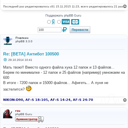
Последний раз редактировалось
c61
15.11.2015 11:23, всего редактировалось 21 раз.
Поддержать phpBB Guru
Пчелкин
phpBB 3.3.0
Re: [BETA] Антибот 100500
С
29.10.2014 10:41
о
о
Мать твою!! Вместо одного файла хука 12 папок и 13 файлов...
б
Берем по минималке - 12 папок и 25 файлов (например) умножаем на
щ
е
600
н
В итоге - 7200 папок и 15000 файлов... Афигеть... А луня не
и
е
застелится?
NIKON-D90, AF-S 18-105, AF-S 14-24, AF-S 24-70
rxu
phpBB Guru