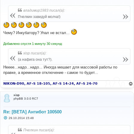
о
о
б
владимир1983 писал(а):
щ
е
Пчелкин завидуй молча!)
н
и
е
Чему? Инкубатору? Упал не встал...
Добавлено спустя 1 минуту 30 секунд:
xisp писал(а):
(а нафига она тут?).
Нееее...надо...надо... Иногда мешает для массовой работы по
правке, а временное отключение - самое то будет...
NIKON-D90, AF-S 18-105, AF-S 14-24, AF-S 24-70
xisp
phpBB 3.0.0 RC7
Re: [BETA] Антибот 100500
С
29.10.2014 15:48
о
о
б
Пчелкин писал(а):
щ