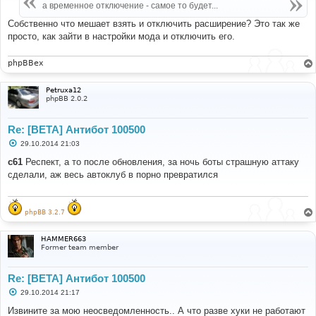
е
а временное отключение - самое то будет...
н
и
Собственно что мешает взять и отключить расширение? Это так же
е
просто, как зайти в настройки мода и отключить его.
phpBBex
Petruxa12
phpBB 2.0.2
Re: [BETA] Антибот 100500
С
29.10.2014 21:03
о
о
c61
Респект, а то после обновления, за ночь боты страшную аттаку
б
сделали, аж весь автоклуб в порно превратился
щ
е
н
и
е
phpBB 3.2.7
HAMMER663
Former team member
Re: [BETA] Антибот 100500
С
29.10.2014 21:17
о
о
Извините за мою неосведомленность.. А что разве хуки не работают