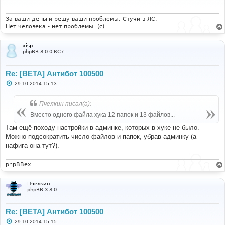
е
н
и
За ваши деньги решу ваши проблемы. Стучи в ЛС.
е
Нет человека - нет проблемы. (c)
xisp
phpBB 3.0.0 RC7
Re: [BETA] Антибот 100500
С
29.10.2014 15:13
о
о
б
Пчелкин писал(а):
щ
е
Вместо одного файла хука 12 папок и 13 файлов...
н
и
Там ещё походу настройки в админке, которых в хуке не было.
е
Можно подсократить число файлов и папок, убрав админку (а
нафига она тут?).
phpBBex
Пчелкин
phpBB 3.3.0
Re: [BETA] Антибот 100500
С
29.10.2014 15:15