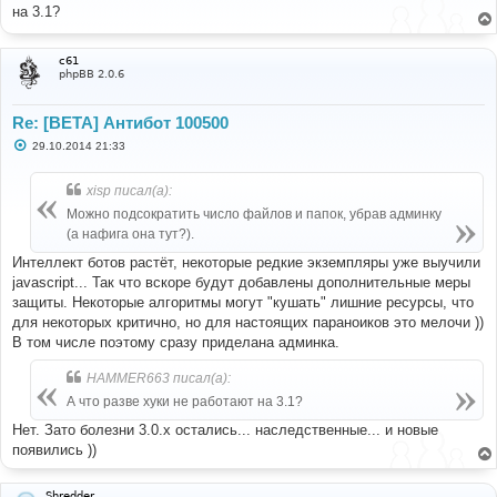
б
на 3.1?
щ
е
н
и
c61
е
phpBB 2.0.6
Re: [BETA] Антибот 100500
С
29.10.2014 21:33
о
о
б
xisp писал(а):
щ
е
Можно подсократить число файлов и папок, убрав админку
н
(а нафига она тут?).
и
е
Интеллект ботов растёт, некоторые редкие экземпляры уже выучили
javascript... Так что вскоре будут добавлены дополнительные меры
защиты. Некоторые алгоритмы могут "кушать" лишние ресурсы, что
для некоторых критично, но для настоящих параноиков это мелочи ))
В том числе поэтому сразу приделана админка.
HAMMER663 писал(а):
А что разве хуки не работают на 3.1?
Нет. Зато болезни 3.0.x остались... наследственные... и новые
появились ))
Shredder