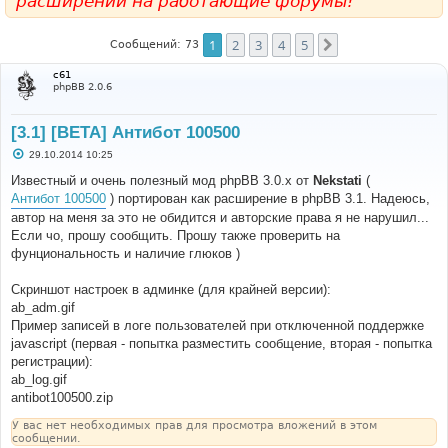
расширений на работающие форумы!
1
2
3
4
5
След.
Сообщений: 73
c61
phpBB 2.0.6
[3.1] [BETA] Антибот 100500
С
29.10.2014 10:25
о
о
Известный и очень полезный мод phpBB 3.0.x от
Nekstati
(
б
Антибот 100500
) портирован как расширение в phpBB 3.1. Надеюсь,
щ
е
автор на меня за это не обидится и авторские права я не нарушил...
н
Если чо, прошу сообщить. Прошу также проверить на
и
е
фунциональность и наличие глюков )
Скриншот настроек в админке (для крайней версии):
ab_adm.gif
Пример записей в логе пользователей при отключенной поддержке
javascript (первая - попытка разместить сообщение, вторая - попытка
регистрации):
ab_log.gif
antibot100500.zip
У вас нет необходимых прав для просмотра вложений в этом
сообщении.