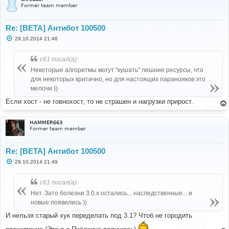
Former team member
Re: [BETA] Антибот 100500
С
29.10.2014 21:46
о
о
б
c61 писал(а):
щ
е
Некоторые алгоритмы могут "кушать" лишние ресурсы, что
н
для некоторых критично, но для настоящих параноиков это
и
е
мелочи ))
Если хост - не говнохост, то не страшен и нагрузки прирост.
HAMMER663
Former team member
Re: [BETA] Антибот 100500
С
29.10.2014 21:49
о
о
б
c61 писал(а):
щ
е
Нет. Зато болезни 3.0.x остались... наследственные... и
н
новые появились ))
и
е
И нельзя старый хук переделать под 3.1? Чтоб не городить