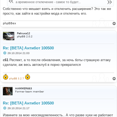
е
а временное отключение - самое то будет...
н
и
Собственно что мешает взять и отключить расширение? Это так же
е
просто, как зайти в настройки мода и отключить его.
phpBBex
Petruxa12
phpBB 2.0.2
Re: [BETA] Антибот 100500
С
29.10.2014 21:03
о
о
c61
Респект, а то после обновления, за ночь боты страшную аттаку
б
сделали, аж весь автоклуб в порно превратился
щ
е
н
и
е
phpBB 3.2.7
HAMMER663
Former team member
Re: [BETA] Антибот 100500
С
29.10.2014 21:17
о
о
Извините за мою неосведомленность.. А что разве хуки не работают