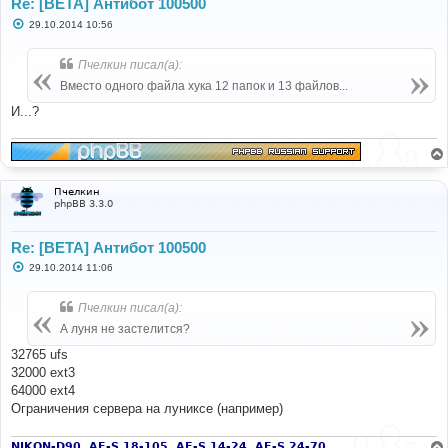
Re: [BETA] Антибот 100500
С
29.10.2014 10:56
о
о
б
Пчелкин писал(а):
щ
е
Вместо одного файла хука 12 папок и 13 файлов...
н
и
И...?
е
Пчелкин
phpBB 3.3.0
Re: [BETA] Антибот 100500
С
29.10.2014 11:06
о
о
б
Пчелкин писал(а):
щ
е
А луня не застелится?
н
и
32765 ufs
е
32000 ext3
64000 ext4
Ограничения сервера на луниксе (например)
NIKON-D90, AF-S 18-105, AF-S 14-24, AF-S 24-70