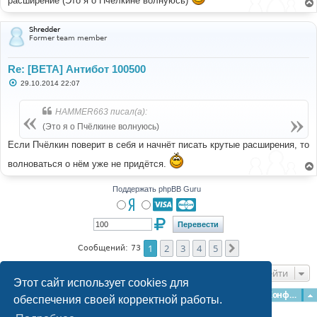
расширение (Это я о Пчёлкине волнуюсь)
Shredder
Former team member
Re: [BETA] Антибот 100500
С
29.10.2014 22:07
о
о
б
HAMMER663 писал(а):
щ
е
(Это я о Пчёлкине волнуюсь)
н
и
Если Пчёлкин поверит в себя и начнёт писать крутые расширения, то
е
волноваться о нём уже не придётся.
Поддержать phpBB Guru
1
2
3
4
5
След.
Сообщений: 73
Перейти
Этот сайт использует cookies для
Главная
Форумы
Наша команда
О команде
Конфиденциальность
обеспечения своей корректной работы.