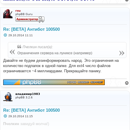
rxu
phpBB Guru
Re: [BETA] Антибот 100500
С
29.10.2014 11:11
о
о
б
Пчелкин писал(а):
щ
е
Ограничения сервера на луниксе (например)
н
и
Давайте не будем дезинформировать народ. Это ограничения на
е
количество подпапок в одной папке. Для ext4 число файлов
ограничивается ~4 миллиардами. Прекращайте панику.
владимир1983
phpBB 3.2.6
Re: [BETA] Антибот 100500
С
29.10.2014 11:15
о
о
Пчелкин
завидуй молча!)
б
щ