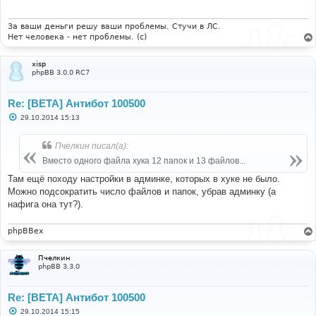
е
н
и
За ваши деньги решу ваши проблемы. Стучи в ЛС.
е
Нет человека - нет проблемы. (c)
xisp
phpBB 3.0.0 RC7
Re: [BETA] Антибот 100500
С
29.10.2014 15:13
о
о
б
Пчелкин писал(а):
щ
е
Вместо одного файла хука 12 папок и 13 файлов...
н
и
Там ещё походу настройки в админке, которых в хуке не было.
е
Можно подсократить число файлов и папок, убрав админку (а
нафига она тут?).
phpBBex
Пчелкин
phpBB 3.3.0
Re: [BETA] Антибот 100500
С
29.10.2014 15:15