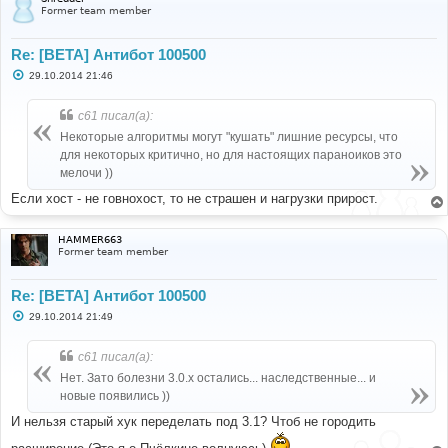
Former team member
Re: [BETA] Антибот 100500
С
29.10.2014 21:46
о
о
б
c61 писал(а):
щ
е
Некоторые алгоритмы могут "кушать" лишние ресурсы, что
н
для некоторых критично, но для настоящих параноиков это
и
е
мелочи ))
Если хост - не говнохост, то не страшен и нагрузки прирост.
HAMMER663
Former team member
Re: [BETA] Антибот 100500
С
29.10.2014 21:49
о
о
б
c61 писал(а):
щ
е
Нет. Зато болезни 3.0.x остались... наследственные... и
н
новые появились ))
и
е
И нельзя старый хук переделать под 3.1? Чтоб не городить