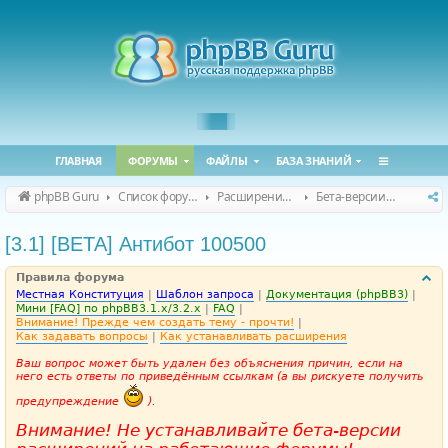
ГЛАВНАЯ
ФОРУМЫ
ФАЙЛЫ
БАЗА ЗНАНИЙ
phpBB Guru
Список форумов
Расширения phpBB
Бета-версии расширений для phpBB
[3.1] [BETA] Антибот 100500
Правила форума
Местная Конституция
|
Шаблон запроса
|
Документация (phpBB3)
|
Мини [FAQ] по phpBB3.1.x/3.2.x
|
FAQ
|
Внимание! Прежде чем создать тему - прочти!
|
Как задавать вопросы
|
Как устанавливать расширения
Ваш вопрос может быть удален без объяснения причин, если на
него есть ответы по приведённым ссылкам (а вы рискуете получить
предупреждение
).
Внимание! Не устанавливайте бета-версии