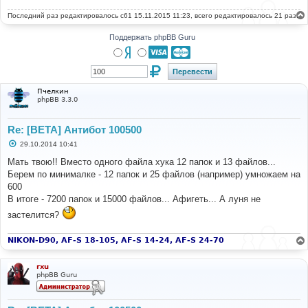
Последний раз редактировалось
c61
15.11.2015 11:23, всего редактировалось 21 раз.
Поддержать phpBB Guru
Пчелкин
phpBB 3.3.0
Re: [BETA] Антибот 100500
С
29.10.2014 10:41
о
о
Мать твою!! Вместо одного файла хука 12 папок и 13 файлов...
б
Берем по минималке - 12 папок и 25 файлов (например) умножаем на
щ
е
600
н
В итоге - 7200 папок и 15000 файлов... Афигеть... А луня не
и
е
застелится?
NIKON-D90, AF-S 18-105, AF-S 14-24, AF-S 24-70
rxu
phpBB Guru