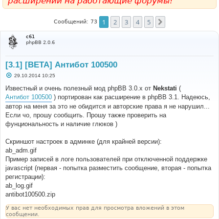
расширений на работающие форумы!
1
2
3
4
5
След.
Сообщений: 73
c61
phpBB 2.0.6
[3.1] [BETA] Антибот 100500
С
29.10.2014 10:25
о
о
Известный и очень полезный мод phpBB 3.0.x от
Nekstati
(
б
Антибот 100500
) портирован как расширение в phpBB 3.1. Надеюсь,
щ
е
автор на меня за это не обидится и авторские права я не нарушил...
н
Если чо, прошу сообщить. Прошу также проверить на
и
е
фунциональность и наличие глюков )
Скриншот настроек в админке (для крайней версии):
ab_adm.gif
Пример записей в логе пользователей при отключенной поддержке
javascript (первая - попытка разместить сообщение, вторая - попытка
регистрации):
ab_log.gif
antibot100500.zip
У вас нет необходимых прав для просмотра вложений в этом
сообщении.