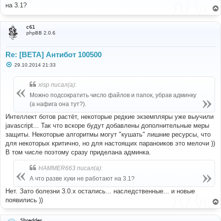
б
на 3.1?
щ
е
н
и
c61
е
phpBB 2.0.6
Re: [BETA] Антибот 100500
С
29.10.2014 21:33
о
о
б
xisp писал(а):
щ
е
Можно подсократить число файлов и папок, убрав админку
н
(а нафига она тут?).
и
е
Интеллект ботов растёт, некоторые редкие экземпляры уже выучили
javascript... Так что вскоре будут добавлены дополнительные меры
защиты. Некоторые алгоритмы могут "кушать" лишние ресурсы, что
для некоторых критично, но для настоящих параноиков это мелочи ))
В том числе поэтому сразу приделана админка.
HAMMER663 писал(а):
А что разве хуки не работают на 3.1?
Нет. Зато болезни 3.0.x остались... наследственные... и новые
появились ))
Shredder