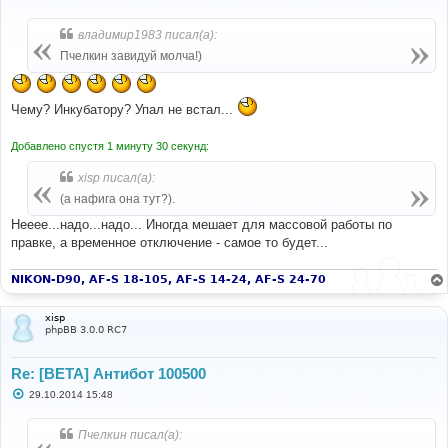
о
о
б
владимир1983 писал(а):
щ
е
Пчелкин завидуй молча!)
н
и
е
Чему? Инкубатору? Упал не встал...
Добавлено спустя 1 минуту 30 секунд:
xisp писал(а):
(а нафига она тут?).
Нееее...надо...надо... Иногда мешает для массовой работы по
правке, а временное отключение - самое то будет...
NIKON-D90, AF-S 18-105, AF-S 14-24, AF-S 24-70
xisp
phpBB 3.0.0 RC7
Re: [BETA] Антибот 100500
С
29.10.2014 15:48
о
о
б
Пчелкин писал(а):
щ