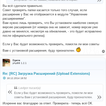
Вы всё сделали правильно.
Совет проверять папки касается только того случая, если
расширение у Вас не отображается в модуле "Управление
расширениями".
Вам нужно лишь проверить, что Вы установили наиболее свежую
версию расширения (от номера она не зависит, номер версии уже
давно не менялся, несмотря на обновления, - это будет исправлено
после официального релиза).
Если у Вас будет возможность проверить, помогли ли мои советы
Вам с установкой расширения, буду признателен.
Dgene
phpBB 1.2.1
Re: [RC] Загрузка Расширений (Upload Extensions)
С
18.12.2014 18:52
о
о
б
LavIgor писал(а):
щ
е
Если у Вас будет возможность проверить, помогли ли мои
н
советы Вам с установкой расширения, буду признателен.
и
е
Искренне вас благодарю за ответ. Проверила - теперь всё ОК.