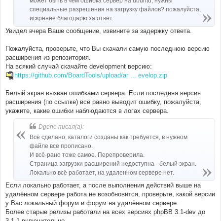
может быть в чём ошибка сервер на ubuntu, нужны
специальные разрешения на загрузку файлов? пожалуйста,
искренне благодарю за ответ.
Увидел вчера Ваше сообщение, извините за задержку ответа.
Пожалуйста, проверьте, что Вы скачали самую последнюю версию
расширения из репозитория.
На всякий случай скачайте development версию:
https://github.com/BoardTools/upload/ar ... evelop.zip
Белый экран вызван ошибками сервера. Если последняя версия
расширения (по ссылке) всё равно выводит ошибку, пожалуйста,
укажите, какие ошибки наблюдаются в логах сервера.
Dgene писал(а):
Всё сделано, каталоги созданы как требуется, в нужном
файле все прописано.
И всё-рано тоже самое. Перепроверила.
Страница загрузки расширений недоступна - белый экран.
Локально всё работает, на удаленном сервере нет.
Если локально работает, а после выполнения действий выше на
удалённом сервере работа не возобновится, проверьте, какой версии
у Вас локальный форум и форум на удалённом сервере.
Более старые релизы работали на всех версиях phpBB 3.1-dev до
3.1.1 включительно.