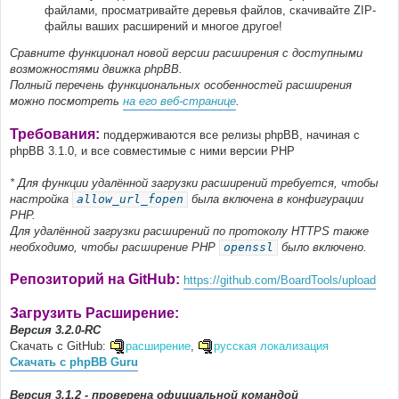
файлами, просматривайте деревья файлов, скачивайте ZIP-
файлы ваших расширений и многое другое!
Сравните функционал новой версии расширения с доступными
возможностями движка phpBB.
Полный перечень функциональных особенностей расширения
можно посмотреть
на его веб-странице
.
Требования:
поддерживаются все релизы phpBB, начиная с
phpBB 3.1.0, и все совместимые с ними версии PHP
* Для функции удалённой загрузки расширений требуется, чтобы
настройка
allow_url_fopen
была включена в конфигурации
PHP.
Для удалённой загрузки расширений по протоколу HTTPS также
необходимо, чтобы расширение PHP
openssl
было включено.
Репозиторий на GitHub:
https://github.com/BoardTools/upload
Загрузить Расширение:
Версия 3.2.0-RC
Скачать с GitHub:
расширение
,
русская локализация
Скачать с phpBB Guru
Версия 3.1.2 - проверена официальной командой