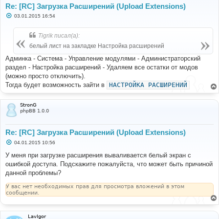
Re: [RC] Загрузка Расширений (Upload Extensions)
С
03.01.2015 16:54
о
о
б
Tigrik писал(а):
щ
е
белый лист на закладке Настройка расширений
н
и
Админка - Система - Управление модулями - Администраторский
е
раздел - Настройка расширений - Удаляем все остатки от модов
(можно просто отключить).
Тогда будет возможность зайти в
НАСТРОЙКА РАСШИРЕНИЙ
StronG
phpBB 1.0.0
Re: [RC] Загрузка Расширений (Upload Extensions)
С
04.01.2015 10:56
о
о
У меня при загрузке расширения вываливается белый экран с
б
ошибкой доступа. Подскажите пожалуйста, что может быть причиной
щ
е
данной проблемы?
н
и
У вас нет необходимых прав для просмотра вложений в этом
е
сообщении.
LavIgor