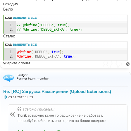
находим:
Было
КОД:
ВЫДЕЛИТЬ ВСЁ
// @define('DEBUG', true);
// @define('DEBUG_EXTRA', true); 
Стало:
КОД:
ВЫДЕЛИТЬ ВСЁ
@define
(
'DEBUG'
,
true
);
@define
(
'DEBUG_EXTRA'
,
true
);
уберите слэши
LavIgor
Former team member
Re: [RC] Загрузка Расширений (Upload Extensions)
С
03.01.2015 14:53
о
о
б
strelok-by писал(а):
щ
е
Tigrik
возможно какое то расширение не работает,
н
попробуйте обновить php версию на более позднею
и
е