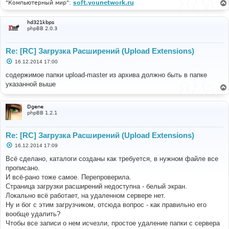
"Компьютерный мир":
soft.younetwork.ru
hd321kbps
phpBB 2.0.3
Re: [RC] Загрузка Расширений (Upload Extensions)
С
16.12.2014 17:00
о
о
содержимое папки upload-master из архива должно быть в папке
б
указанной выше
щ
е
н
и
Dgene
е
phpBB 1.2.1
Re: [RC] Загрузка Расширений (Upload Extensions)
С
16.12.2014 17:09
о
о
Всё сделано, каталоги созданы как требуется, в нужном файле все
б
прописано.
щ
е
И всё-рано тоже самое. Перепроверила.
н
Страница загрузки расширений недоступна - белый экран.
и
е
Локально всё работает, на удаленном сервере нет.
Ну и бог с этим загрузчиком, отсюда вопрос - как правильно его
вообще удалить?
Чтобы все записи о нем исчезли, простое удаление папки с сервера