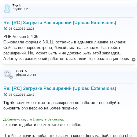
Tigrik
phpBB 1.2.1
Re: [RC] Загрузка Расширений (Upload Extensions)
С
03.01.2015 12:23
о
о
PHP Version 5.4.36
б
Обновляла форум с 3.0.11, остались в админке лишние закладки.
щ
е
Сейчас все пересмотрела, белый лист на закладке Настройка
н
расширений. Но, может быть и не должно быть этой закладки...
и
е
А Загрузка расширений работает с закладки Персонализация :oops:
COB16
phpBB 2.0.15
Re: [RC] Загрузка Расширений (Upload Extensions)
С
03.01.2015 12:47
о
о
Tigrik
возможно какое то расширение не работает, попробуйте
б
обновить php версию на более позднею
щ
е
н
Добавлено спустя 1 минуту 59 секунд:
и
е
включите дебаг и посмотрите лог ошибок
Что бы включить дебаг, открываем в корне форума файл: config.php,