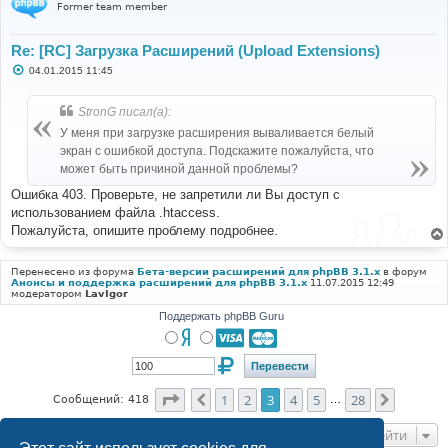
Former team member
Re: [RC] Загрузка Расширений (Upload Extensions)
С
04.01.2015 11:45
о
о
б
StronG писал(а):
щ
е
У меня при загрузке расширения вываливается белый
н
экран с ошибкой доступа. Подскажите пожалуйста, что
и
е
может быть причиной данной проблемы?
Ошибка 403. Проверьте, не запретили ли Вы доступ с
использованием файла .htaccess.
Пожалуйста, опишите проблему подробнее.
Перенесено из форума
Бета-версии расширений для phpBB 3.1.x
в форум
Анонсы и поддержка расширений для phpBB 3.1.x
11.07.2015 12:49
модератором
LavIgor
Поддержать phpBB Guru
Страница
3
из
28
1
2
3
4
5
28
Пред.
След.
Сообщений: 418
…
Перейти