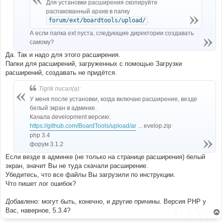
е
Для установки расширения скопируйте
распакованный архив в папку
forum/ext/boardtools/upload/
.
А если папка ext пуста, следующие директории создавать
самому?
Да. Так и надо для этого расширения.
Папки для расширений, загруженных с помощью Загрузки
расширений, создавать не придётся.
Tigrik писал(а):
У меня после установки, когда включаю расширение, везде
белый экран в админке.
Качала development версию:
https://github.com/BoardTools/upload/ar
... evelop.zip
php 3.4
форум 3.1.2
Если везде в админке (не только на странице расширения) белый
экран, значит Вы не туда скачали расширение.
Убедитесь, что все файлы Вы загрузили по инструкции.
Что пишет лог ошибок?
Добавлено:
могут быть, конечно, и другие причины. Версия PHP у
Вас, наверное, 5.3.4?