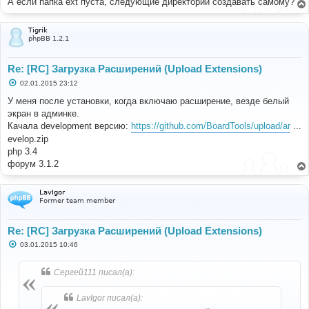
А если папка ext пуста, следующие директории создавать самому?
Tigrik
phpBB 1.2.1
Re: [RC] Загрузка Расширений (Upload Extensions)
С
02.01.2015 23:12
о
о
У меня после установки, когда включаю расширение, везде белый
б
экран в админке.
щ
е
Качала development версию:
https://github.com/BoardTools/upload/ar
...
н
evelop.zip
и
е
php 3.4
форум 3.1.2
LavIgor
Former team member
Re: [RC] Загрузка Расширений (Upload Extensions)
С
03.01.2015 10:46
о
о
б
Сергей111 писал(а):
щ
е
н
LavIgor писал(а):
и