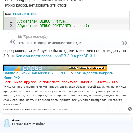
е
Нужно раскоментировать эти стоки
КОД:
ВЫДЕЛИТЬ ВСЁ
//@define('DEBUG', true);
//@define('DEBUG_CONTAINER', true);
Tigrik писал(а):
остались в админке лишние закладки
перед конвертацией нужно было удалить все лишнее от модов для
3.0 -->
Как сконвертировать phpBB 3.0 в phpBB 3.1
Общие ошибки новичков (07.11.2005)
&
Как задавать вопросы
Мини FAQ
Если ничто другое не помогает, прочтите, наконец, инструкцию!
"Никакая инструкция не может перечислить всех обязанностей должностного лица,
предусмотреть все отдельные случаи и дать вперёд соответствующие указания, а
поэтому господа инженеры должны проявить инициативу и, руководствуясь знаниями
своей специальности и пользой дела, принять все усилия для оправдания своего
назначения".
Циркуляр Морского технического комитета №15 от 29.11.1910 г.
Anvar
Former team member