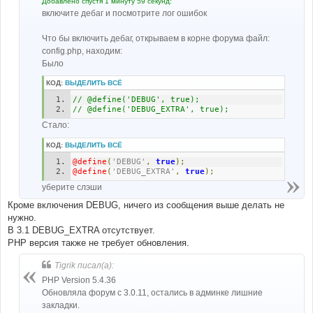
Добавлено спустя 1 минуту 59 секунд:
включите дебаг и посмотрите лог ошибок
Что бы включить дебаг, открываем в корне форума файл:
config.php, находим:
Было
КОД:
ВЫДЕЛИТЬ ВСЁ
// @define('DEBUG', true);
// @define('DEBUG_EXTRA', true); 
Стало:
КОД:
ВЫДЕЛИТЬ ВСЁ
@define
(
'DEBUG'
,
true
);
@define
(
'DEBUG_EXTRA'
,
true
);
уберите слэши
Кроме включения DEBUG, ничего из сообщения выше делать не
нужно.
В 3.1 DEBUG_EXTRA отсутствует.
PHP версия также не требует обновления.
Tigrik писал(а):
PHP Version 5.4.36
Обновляла форум с 3.0.11, остались в админке лишние
закладки.