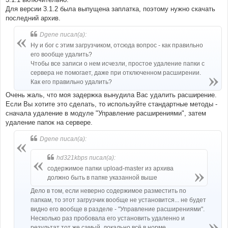
Для версии 3.1.2 была выпущена заплатка, поэтому нужно скачать
последний архив.
Dgene писал(а):
Ну и бог с этим загрузчиком, отсюда вопрос - как правильно
его вообще удалить?
Чтобы все записи о нем исчезли, простое удаление папки с
сервера не помогает, даже при отключенном расширении.
Как его правильно удалить?
Очень жаль, что моя задержка вынудила Вас удалить расширение.
Если Вы хотите это сделать, то используйте стандартные методы -
сначала удаление в модуле "Управление расширениями", затем
удаление папок на сервере.
Dgene писал(а):
hd321kbps писал(а):
содержимое папки upload-master из архива
должно быть в папке указанной выше
Дело в том, если неверно содержимое разместить по
папкам, то этот загрузчик вообще не установится... не будет
видно его вообще в разделе - "Управление расширениями".
Несколько раз пробовала его установить удаленно и
результат тот же самый, локально всё в норме.