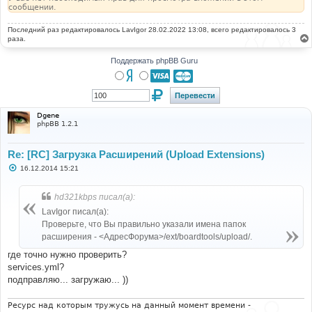
сообщении.
Последний раз редактировалось
LavIgor
28.02.2022 13:08, всего редактировалось 3
раза.
Поддержать phpBB Guru
Dgene
phpBB 1.2.1
Re: [RC] Загрузка Расширений (Upload Extensions)
С
16.12.2014 15:21
о
о
б
hd321kbps писал(а):
щ
е
LavIgor писал(а):
н
Проверьте, что Вы правильно указали имена папок
и
е
расширения - <АдресФорума>/ext/boardtools/upload/.
где точно нужно проверить?
services.yml?
подправляю... загружаю... ))
Ресурс над которым тружусь на данный момент времени -