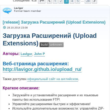
Страница
3
из
28
1
2
3
4
5
28
Пред.
След.
Сообщений: 418
…
LavIgor
Former team member
[release] Загрузка Расширений (Upload Extensions)
С
28.10.2014 23:08
о
о
Загрузка Расширений (Upload
б
щ
Extensions)
е
н
и
е
Авторы:
LavIgor
,
John P
Веб-страница расширения:
http://lavigor.github.io/upload_ru/
Также доступен
официальный сайт на английском
.
Краткое описание:
Загружайте и устанавливайте расширения и их языковые
пакеты без использования FTP!
Управляйте расширениями быстрее и эффективнее!
Используйте дополнительные возможности: управляйте ZIP-