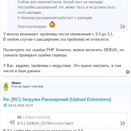
Сейчас все пересмотрела, белый лист на закладке
Настройка расширений. Но, может быть и не должно быть
этой закладки...
А Загрузка расширений работает с закладки
Персонализация
У многих возникают проблемы после обновления с 3.0 до 3.1.
В любом случае к расширению эта проблема не относится.
Посмотрите лог ошибок PHP. Конечно, можно включить DEBUG, но
сначала проверьте ошибки сервера.
У Вас, видимо, проблема с модулями. Это нужно смотреть, в том
числе в базе данных.
Sheer
Former team member
Re: [RC] Загрузка Расширений (Upload Extensions)
С
03.01.2015 15:27
о
о
б
LavIgor писал(а):
щ
е
В 3.1 DEBUG_EXTRA отсутствует.
н
и
В 3.1 config.php несколько отличается от 3.0