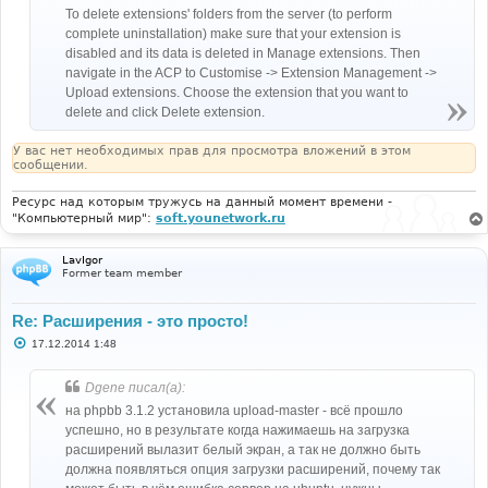
To delete extensions' folders from the server (to perform
complete uninstallation) make sure that your extension is
disabled and its data is deleted in Manage extensions. Then
navigate in the ACP to Customise -> Extension Management ->
Upload extensions. Choose the extension that you want to
delete and click Delete extension.
У вас нет необходимых прав для просмотра вложений в этом
сообщении.
Ресурс над которым тружусь на данный момент времени -
"Компьютерный мир":
soft.younetwork.ru
LavIgor
Former team member
Re: Расширения - это просто!
С
17.12.2014 1:48
о
о
б
Dgene писал(а):
щ
е
на phpbb 3.1.2 установила upload-master - всё прошло
н
успешно, но в результате когда нажимаешь на загрузка
и
е
расширений вылазит белый экран, а так не должно быть
должна появляться опция загрузки расширений, почему так