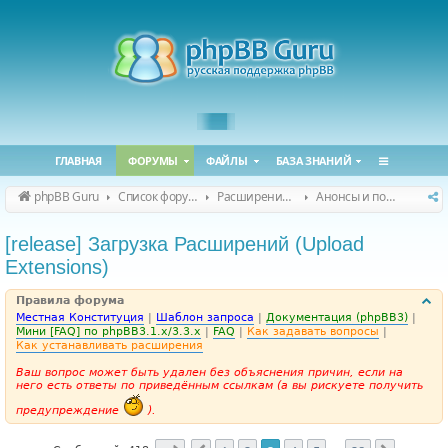
ГЛАВНАЯ
ФОРУМЫ
ФАЙЛЫ
БАЗА ЗНАНИЙ
phpBB Guru
Список форумов
Расширения phpBB
Анонсы и поддержка расширений для phpBB
[release] Загрузка Расширений (Upload
Extensions)
Правила форума
Местная Конституция
|
Шаблон запроса
|
Документация (phpBB3)
|
Мини [FAQ] по phpBB3.1.x/3.3.x
|
FAQ
|
Как задавать вопросы
|
Как устанавливать расширения
Ваш вопрос может быть удален без объяснения причин, если на
него есть ответы по приведённым ссылкам (а вы рискуете получить
предупреждение
).