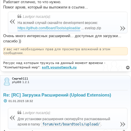
Работает отлично, то что нужно.
Помог архив, который вы выложили в ссылке...
LavIgor писал(а):
На всякий случай скачайте development версию:
https://github.com/BoardTools/upload/ar
... evelop.zip
Очень много интересных расширений... доступных для загрузки...
спасибо ))
У вас нет необходимых прав для просмотра вложений в этом
сообщении.
Ресурс над которым тружусь на данный момент времени -
"Компьютерный мир":
soft.younetwork.ru
Сергей111
phpBB 1.2.1
Re: [RC] Загрузка Расширений (Upload Extensions)
С
01.01.2015 18:32
о
о
б
LavIgor писал(а):
щ
е
Для установки расширения скопируйте распакованный
н
архив в папку
forum/ext/boardtools/upload/
.
и
е