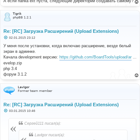
А если папка ext пуста, следующие директории создавать самому?
Tigrik
phpBB 1.2.1
Re: [RC] Загрузка Расширений (Upload Extensions)
С
02.01.2015 23:12
о
о
У меня после установки, когда включаю расширение, везде белый
б
экран в админке.
щ
е
Качала development версию:
https://github.com/BoardTools/upload/ar
...
н
evelop.zip
и
е
php 3.4
форум 3.1.2
LavIgor
Former team member
Re: [RC] Загрузка Расширений (Upload Extensions)
С
03.01.2015 10:46
о
о
б
Сергей111 писал(а):
щ
е
н
LavIgor писал(а):
и