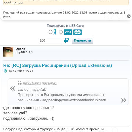
сообщении.
Последний раз редактировалось
LavIgor
28.02.2022 13:08, всего редактировалось 3
раза.
Поддержать phpBB Guru
Dgene
phpBB 1.2.1
Re: [RC] Загрузка Расширений (Upload Extensions)
С
16.12.2014 15:21
о
о
б
hd321kbps писал(а):
щ
е
LavIgor писал(а):
н
Проверьте, что Вы правильно указали имена папок
и
е
расширения - <АдресФорума>/ext/boardtools/upload/.
где точно нужно проверить?
services.yml?
подправляю... загружаю... ))
Ресурс над которым тружусь на данный момент времени -