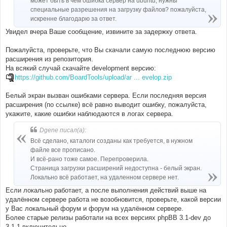
может быть в чём ошибка сервер на ubuntu, нужны
специальные разрешения на загрузку файлов? пожалуйста,
искренне благодарю за ответ.
Увидел вчера Ваше сообщение, извините за задержку ответа.
Пожалуйста, проверьте, что Вы скачали самую последнюю версию
расширения из репозитория.
На всякий случай скачайте development версию:
https://github.com/BoardTools/upload/ar ... evelop.zip
Белый экран вызван ошибками сервера. Если последняя версия
расширения (по ссылке) всё равно выводит ошибку, пожалуйста,
укажите, какие ошибки наблюдаются в логах сервера.
Dgene писал(а):
Всё сделано, каталоги созданы как требуется, в нужном
файле все прописано.
И всё-рано тоже самое. Перепроверила.
Страница загрузки расширений недоступна - белый экран.
Локально всё работает, на удаленном сервере нет.
Если локально работает, а после выполнения действий выше на
удалённом сервере работа не возобновится, проверьте, какой версии
у Вас локальный форум и форум на удалённом сервере.
Более старые релизы работали на всех версиях phpBB 3.1-dev до
3.1.1 включительно.