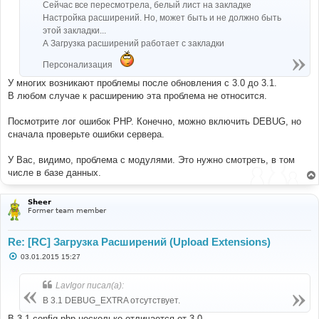
Сейчас все пересмотрела, белый лист на закладке
Настройка расширений. Но, может быть и не должно быть
этой закладки...
А Загрузка расширений работает с закладки
Персонализация
У многих возникают проблемы после обновления с 3.0 до 3.1.
В любом случае к расширению эта проблема не относится.
Посмотрите лог ошибок PHP. Конечно, можно включить DEBUG, но
сначала проверьте ошибки сервера.
У Вас, видимо, проблема с модулями. Это нужно смотреть, в том
числе в базе данных.
Sheer
Former team member
Re: [RC] Загрузка Расширений (Upload Extensions)
С
03.01.2015 15:27
о
о
б
LavIgor писал(а):
щ
е
В 3.1 DEBUG_EXTRA отсутствует.
н
и
В 3.1 config.php несколько отличается от 3.0