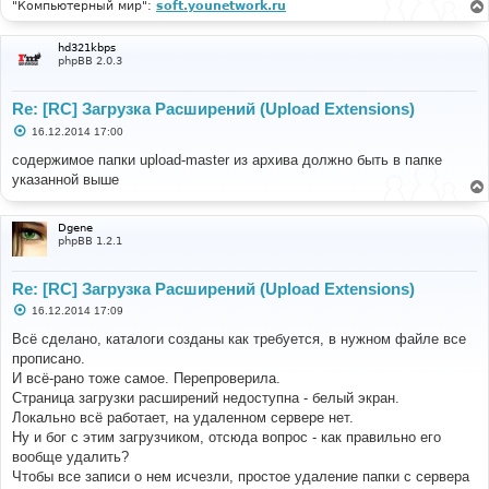
"Компьютерный мир":
soft.younetwork.ru
hd321kbps
phpBB 2.0.3
Re: [RC] Загрузка Расширений (Upload Extensions)
С
16.12.2014 17:00
о
о
содержимое папки upload-master из архива должно быть в папке
б
указанной выше
щ
е
н
и
Dgene
е
phpBB 1.2.1
Re: [RC] Загрузка Расширений (Upload Extensions)
С
16.12.2014 17:09
о
о
Всё сделано, каталоги созданы как требуется, в нужном файле все
б
прописано.
щ
е
И всё-рано тоже самое. Перепроверила.
н
Страница загрузки расширений недоступна - белый экран.
и
е
Локально всё работает, на удаленном сервере нет.
Ну и бог с этим загрузчиком, отсюда вопрос - как правильно его
вообще удалить?
Чтобы все записи о нем исчезли, простое удаление папки с сервера