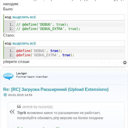
находим:
Было
КОД:
ВЫДЕЛИТЬ ВСЁ
// @define('DEBUG', true);
// @define('DEBUG_EXTRA', true); 
Стало:
КОД:
ВЫДЕЛИТЬ ВСЁ
@define
(
'DEBUG'
,
true
);
@define
(
'DEBUG_EXTRA'
,
true
);
уберите слэши
LavIgor
Former team member
Re: [RC] Загрузка Расширений (Upload Extensions)
С
03.01.2015 14:53
о
о
б
strelok-by писал(а):
щ
е
Tigrik
возможно какое то расширение не работает,
н
попробуйте обновить php версию на более позднею
и
е