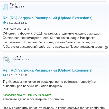
Tigrik
phpBB 1.2.1
Re: [RC] Загрузка Расширений (Upload Extensions)
С
03.01.2015 12:23
о
о
PHP Version 5.4.36
б
Обновляла форум с 3.0.11, остались в админке лишние закладки.
щ
е
Сейчас все пересмотрела, белый лист на закладке Настройка
н
расширений. Но, может быть и не должно быть этой закладки...
и
е
А Загрузка расширений работает с закладки Персонализация :oops:
COB16
phpBB 2.0.15
Re: [RC] Загрузка Расширений (Upload Extensions)
С
03.01.2015 12:47
о
о
Tigrik
возможно какое то расширение не работает, попробуйте
б
обновить php версию на более позднею
щ
е
н
Добавлено спустя 1 минуту 59 секунд:
и
е
включите дебаг и посмотрите лог ошибок
Что бы включить дебаг, открываем в корне форума файл: config.php,