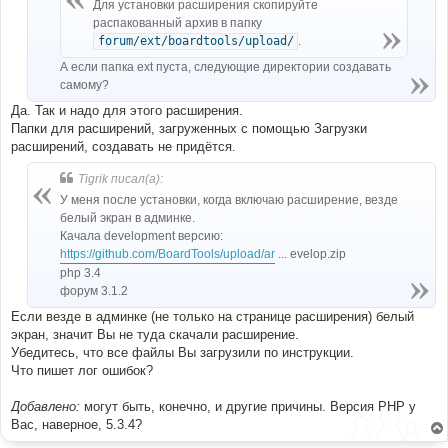
е
Для установки расширения скопируйте
распакованный архив в папку
forum/ext/boardtools/upload/
.
А если папка ext пуста, следующие директории создавать
самому?
Да. Так и надо для этого расширения.
Папки для расширений, загруженных с помощью Загрузки
расширений, создавать не придётся.
Tigrik писал(а):
У меня после установки, когда включаю расширение, везде
белый экран в админке.
Качала development версию:
https://github.com/BoardTools/upload/ar
... evelop.zip
php 3.4
форум 3.1.2
Если везде в админке (не только на странице расширения) белый
экран, значит Вы не туда скачали расширение.
Убедитесь, что все файлы Вы загрузили по инструкции.
Что пишет лог ошибок?
Добавлено:
могут быть, конечно, и другие причины. Версия PHP у
Вас, наверное, 5.3.4?