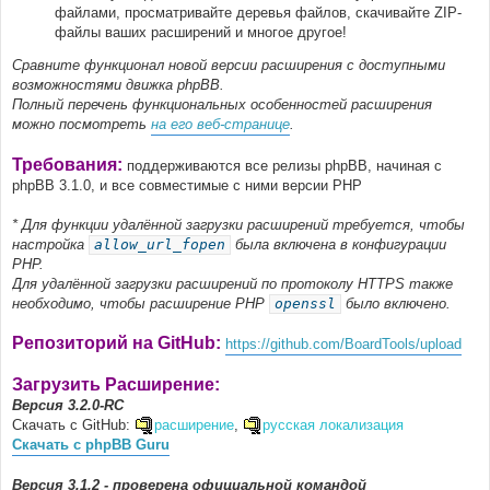
файлами, просматривайте деревья файлов, скачивайте ZIP-
файлы ваших расширений и многое другое!
Сравните функционал новой версии расширения с доступными
возможностями движка phpBB.
Полный перечень функциональных особенностей расширения
можно посмотреть
на его веб-странице
.
Требования:
поддерживаются все релизы phpBB, начиная с
phpBB 3.1.0, и все совместимые с ними версии PHP
* Для функции удалённой загрузки расширений требуется, чтобы
настройка
allow_url_fopen
была включена в конфигурации
PHP.
Для удалённой загрузки расширений по протоколу HTTPS также
необходимо, чтобы расширение PHP
openssl
было включено.
Репозиторий на GitHub:
https://github.com/BoardTools/upload
Загрузить Расширение:
Версия 3.2.0-RC
Скачать с GitHub:
расширение
,
русская локализация
Скачать с phpBB Guru
Версия 3.1.2 - проверена официальной командой