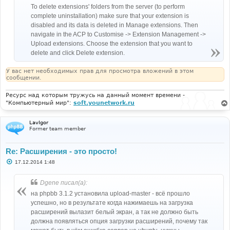
To delete extensions' folders from the server (to perform
complete uninstallation) make sure that your extension is
disabled and its data is deleted in Manage extensions. Then
navigate in the ACP to Customise -> Extension Management ->
Upload extensions. Choose the extension that you want to
delete and click Delete extension.
У вас нет необходимых прав для просмотра вложений в этом
сообщении.
Ресурс над которым тружусь на данный момент времени -
"Компьютерный мир":
soft.younetwork.ru
LavIgor
Former team member
Re: Расширения - это просто!
С
17.12.2014 1:48
о
о
б
Dgene писал(а):
щ
е
на phpbb 3.1.2 установила upload-master - всё прошло
н
успешно, но в результате когда нажимаешь на загрузка
и
е
расширений вылазит белый экран, а так не должно быть
должна появляться опция загрузки расширений, почему так