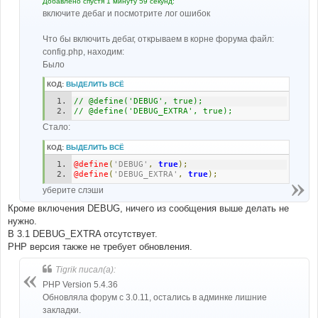
Добавлено спустя 1 минуту 59 секунд:
включите дебаг и посмотрите лог ошибок
Что бы включить дебаг, открываем в корне форума файл:
config.php, находим:
Было
КОД:
ВЫДЕЛИТЬ ВСЁ
// @define('DEBUG', true);
// @define('DEBUG_EXTRA', true); 
Стало:
КОД:
ВЫДЕЛИТЬ ВСЁ
@define
(
'DEBUG'
,
true
);
@define
(
'DEBUG_EXTRA'
,
true
);
уберите слэши
Кроме включения DEBUG, ничего из сообщения выше делать не
нужно.
В 3.1 DEBUG_EXTRA отсутствует.
PHP версия также не требует обновления.
Tigrik писал(а):
PHP Version 5.4.36
Обновляла форум с 3.0.11, остались в админке лишние
закладки.