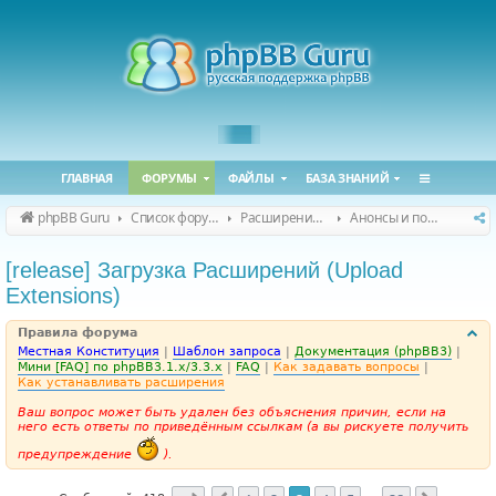
ГЛАВНАЯ
ФОРУМЫ
ФАЙЛЫ
БАЗА ЗНАНИЙ
phpBB Guru
Список форумов
Расширения phpBB
Анонсы и поддержка расширений для phpBB
[release] Загрузка Расширений (Upload
Extensions)
Правила форума
Местная Конституция
|
Шаблон запроса
|
Документация (phpBB3)
|
Мини [FAQ] по phpBB3.1.x/3.3.x
|
FAQ
|
Как задавать вопросы
|
Как устанавливать расширения
Ваш вопрос может быть удален без объяснения причин, если на
него есть ответы по приведённым ссылкам (а вы рискуете получить
предупреждение
).