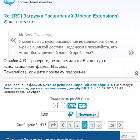
Former team member
Re: [RC] Загрузка Расширений (Upload Extensions)
С
04.01.2015 11:45
о
о
б
StronG писал(а):
щ
е
У меня при загрузке расширения вываливается белый
н
экран с ошибкой доступа. Подскажите пожалуйста, что
и
е
может быть причиной данной проблемы?
Ошибка 403. Проверьте, не запретили ли Вы доступ с
использованием файла .htaccess.
Пожалуйста, опишите проблему подробнее.
Перенесено из форума
Бета-версии расширений для phpBB 3.1.x
в форум
Анонсы и поддержка расширений для phpBB 3.1.x
11.07.2015 12:49
модератором
LavIgor
Поддержать phpBB Guru
Страница
3
из
28
1
2
3
4
5
28
Пред.
След.
Сообщений: 418
…
Перейти