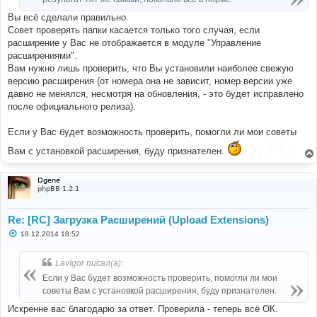
Вы всё сделали правильно.
Совет проверять папки касается только того случая, если
расширение у Вас не отображается в модуле "Управление
расширениями".
Вам нужно лишь проверить, что Вы установили наиболее свежую
версию расширения (от номера она не зависит, номер версии уже
давно не менялся, несмотря на обновления, - это будет исправлено
после официального релиза).
Если у Вас будет возможность проверить, помогли ли мои советы
Вам с установкой расширения, буду признателен.
Dgene
phpBB 1.2.1
Re: [RC] Загрузка Расширений (Upload Extensions)
С
18.12.2014 18:52
о
о
б
LavIgor писал(а):
щ
е
Если у Вас будет возможность проверить, помогли ли мои
н
советы Вам с установкой расширения, буду признателен.
и
е
Искренне вас благодарю за ответ. Проверила - теперь всё ОК.