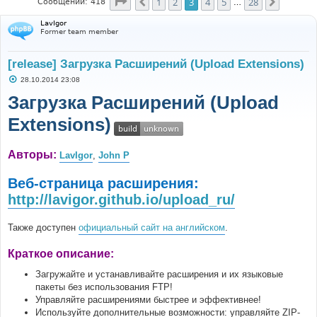
Страница
3
из
28
1
2
3
4
5
28
Пред.
След.
Сообщений: 418
…
LavIgor
Former team member
[release] Загрузка Расширений (Upload Extensions)
С
28.10.2014 23:08
о
о
Загрузка Расширений (Upload
б
щ
Extensions)
е
н
и
е
Авторы:
LavIgor
,
John P
Веб-страница расширения:
http://lavigor.github.io/upload_ru/
Также доступен
официальный сайт на английском
.
Краткое описание:
Загружайте и устанавливайте расширения и их языковые
пакеты без использования FTP!
Управляйте расширениями быстрее и эффективнее!
Используйте дополнительные возможности: управляйте ZIP-