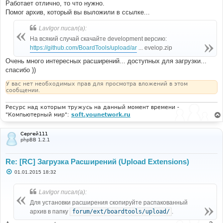
Работает отлично, то что нужно.
Помог архив, который вы выложили в ссылке...
LavIgor писал(а):
На всякий случай скачайте development версию:
https://github.com/BoardTools/upload/ar
... evelop.zip
Очень много интересных расширений... доступных для загрузки...
спасибо ))
У вас нет необходимых прав для просмотра вложений в этом
сообщении.
Ресурс над которым тружусь на данный момент времени -
"Компьютерный мир":
soft.younetwork.ru
Сергей111
phpBB 1.2.1
Re: [RC] Загрузка Расширений (Upload Extensions)
С
01.01.2015 18:32
о
о
б
LavIgor писал(а):
щ
е
Для установки расширения скопируйте распакованный
н
архив в папку
forum/ext/boardtools/upload/
.
и
е