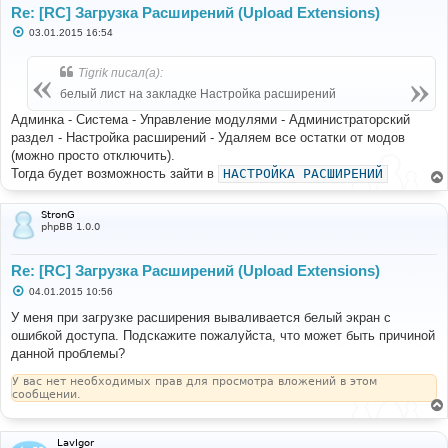
Re: [RC] Загрузка Расширений (Upload Extensions)
С
03.01.2015 16:54
о
о
б
Tigrik писал(а):
щ
е
белый лист на закладке Настройка расширений
н
и
Админка - Система - Управление модулями - Администраторский
е
раздел - Настройка расширений - Удаляем все остатки от модов
(можно просто отключить).
Тогда будет возможность зайти в
НАСТРОЙКА РАСШИРЕНИЙ
StronG
phpBB 1.0.0
Re: [RC] Загрузка Расширений (Upload Extensions)
С
04.01.2015 10:56
о
о
У меня при загрузке расширения вываливается белый экран с
б
ошибкой доступа. Подскажите пожалуйста, что может быть причиной
щ
е
данной проблемы?
н
и
У вас нет необходимых прав для просмотра вложений в этом
е
сообщении.
LavIgor