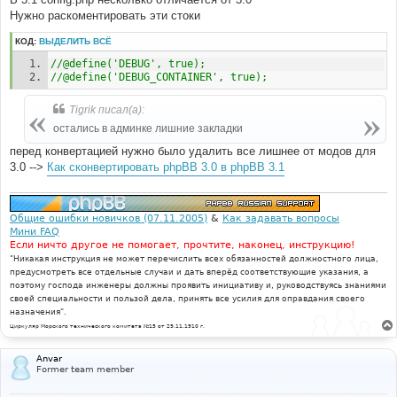
е
Нужно раскоментировать эти стоки
КОД:
ВЫДЕЛИТЬ ВСЁ
//@define('DEBUG', true);
//@define('DEBUG_CONTAINER', true);
Tigrik писал(а):
остались в админке лишние закладки
перед конвертацией нужно было удалить все лишнее от модов для
3.0 -->
Как сконвертировать phpBB 3.0 в phpBB 3.1
Общие ошибки новичков (07.11.2005)
&
Как задавать вопросы
Мини FAQ
Если ничто другое не помогает, прочтите, наконец, инструкцию!
"Никакая инструкция не может перечислить всех обязанностей должностного лица,
предусмотреть все отдельные случаи и дать вперёд соответствующие указания, а
поэтому господа инженеры должны проявить инициативу и, руководствуясь знаниями
своей специальности и пользой дела, принять все усилия для оправдания своего
назначения".
Циркуляр Морского технического комитета №15 от 29.11.1910 г.
Anvar
Former team member