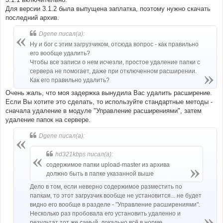
Для версии 3.1.2 была выпущена заплатка, поэтому нужно скачать
последний архив.
Dgene писал(а):
Ну и бог с этим загрузчиком, отсюда вопрос - как правильно
его вообще удалить?
Чтобы все записи о нем исчезли, простое удаление папки с
сервера не помогает, даже при отключенном расширении.
Как его правильно удалить?
Очень жаль, что моя задержка вынудила Вас удалить расширение.
Если Вы хотите это сделать, то используйте стандартные методы -
сначала удаление в модуле "Управление расширениями", затем
удаление папок на сервере.
Dgene писал(а):
hd321kbps писал(а):
содержимое папки upload-master из архива
должно быть в папке указанной выше
Дело в том, если неверно содержимое разместить по
папкам, то этот загрузчик вообще не установится... не будет
видно его вообще в разделе - "Управление расширениями".
Несколько раз пробовала его установить удаленно и
результат тот же самый, локально всё в норме.