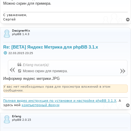
б
Можно скрин для примера.
щ
е
н
и
С уважением,
е
Сергей
DesignerMix
phpBB 1.4.3
Re: [BETA] Яндекс Метрика для phpBB 3.1.x
С
22.03.2015 23:25
о
о
б
Erlang писал(а):
щ
е
Можно скрин для примера.
н
и
Информер яндекс метрики.JPG
е
У вас нет необходимых прав для просмотра вложений в этом
сообщении.
Полная видео инструкция по установке и настройке phpBB 3.1.X
. А
здесь мой
компьютерный форум
Erlang
phpBB 2.0.15