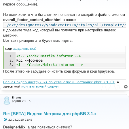
б
первое сообщение).
щ
е
н
Но если хотите что-бы счетчки появился то создайте файл с именем
и
е
overall_footer_content_after.html
в папке
./ext/designermix/yandexmetrika/styles/all/template/ev
и добавьте туда код который вы получите при настройке яндекс
метрики.
Вот так примерно это будет выглядеть:
КОД:
ВЫДЕЛИТЬ ВСЁ
<!-- Yandex.Metrika informer -->
Код информера
<!-- /Yandex.Metrika informer -->
После этого не забудьте очистить кэш форума и кэш браузера.
Полная видео инструкция по установке и настройке phpBB 3.1.X
. А
здесь мой
компьютерный форум
Erlang
phpBB 2.0.15
Re: [BETA] Яндекс Метрика для phpBB 3.1.x
С
22.03.2015 21:46
о
о
DesignerMix
, а где появиться счётчик?