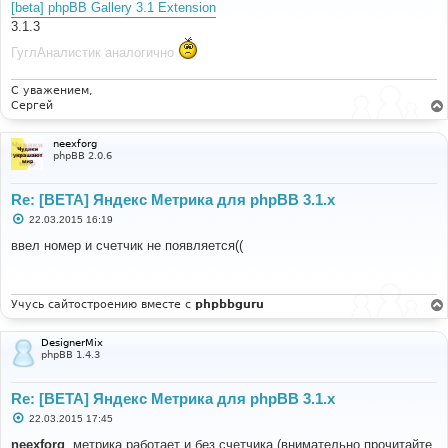
[beta] phpBB Gallery 3.1 Extension
щ
е
3.1.3
н
и
ГуглАналистик аналогично
е
С уважением,
Сергей
neexforg
phpBB 2.0.6
Re: [BETA] Яндекс Метрика для phpBB 3.1.x
С
22.03.2015 16:19
о
о
ввел номер и счетчик не появляется((
б
щ
е
н
и
Учусь сайтостроению вместе с
phpbbguru
е
DesignerMix
phpBB 1.4.3
Re: [BETA] Яндекс Метрика для phpBB 3.1.x
С
22.03.2015 17:45
о
о
neexforg
, метрика работает и без счетчика (внимательно прочитайте