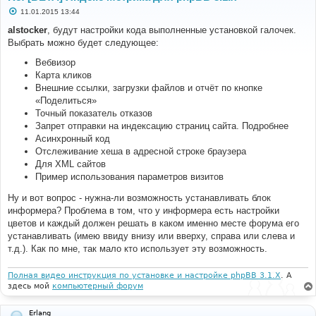
С
11.01.2015 13:44
о
о
alstocker
, будут настройки кода выполненные установкой галочек.
б
Выбрать можно будет следующее:
щ
е
н
Вебвизор
и
Карта кликов
е
Внешние ссылки, загрузки файлов и отчёт по кнопке
«Поделиться»
Точный показатель отказов
Запрет отправки на индексацию страниц сайта. Подробнее
Асинхронный код
Отслеживание хеша в адресной строке браузера
Для XML сайтов
Пример использования параметров визитов
Ну и вот вопрос - нужна-ли возможность устанавливать блок
информера? Проблема в том, что у информера есть настройки
цветов и каждый должен решать в каком именно месте форума его
устанавливать (имею ввиду внизу или вверху, справа или слева и
т.д.). Как по мне, так мало кто использует эту возможность.
Полная видео инструкция по установке и настройке phpBB 3.1.X
. А
здесь мой
компьютерный форум
Erlang