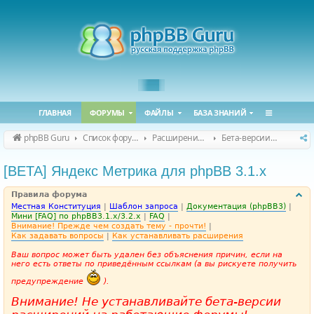
ГЛАВНАЯ
ФОРУМЫ
ФАЙЛЫ
БАЗА ЗНАНИЙ
phpBB Guru
Список форумов
Расширения phpBB
Бета-версии расширений для phpBB
[BETA] Яндекс Метрика для phpBB 3.1.x
Правила форума
Местная Конституция
|
Шаблон запроса
|
Документация (phpBB3)
|
Мини [FAQ] по phpBB3.1.x/3.2.x
|
FAQ
|
Внимание! Прежде чем создать тему - прочти!
|
Как задавать вопросы
|
Как устанавливать расширения
Ваш вопрос может быть удален без объяснения причин, если на
него есть ответы по приведённым ссылкам (а вы рискуете получить
предупреждение
).
Внимание! Не устанавливайте бета-версии