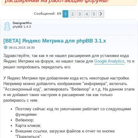
расширений на работающие форумы!
1
2
3
4
5
След.
Сообщений: 69
DesignerMix
phpBB 1.4.3
[BETA] Яндекс Метрика для phpBB 3.1.x
С
09.01.2015 18:30
о
о
Здравствуйте, так как я не нашел расширения для установки кода
б
Яндекс Метрики на форум, но нашел такое для
Google Analytics
, то я
щ
е
решил попробовать переделать его.
н
и
е
У Яндекс Метрики при добавлении кода есть некоторые настройки.
Например можно добавлять изображение "информера", включать
"Ассинхронный код", активировать "Вебвизор" и т.д. На данном этапе
я не добавил таких настроек в расширение так как только
разбираюсь с ним.
Поэтому сейчас код по умолчанию работает со следующими
функциями:
Вебвизор;
Карта кликов;
Внешние ссылки, загрузки файлов и отчет по кнопке
"Поделиться";