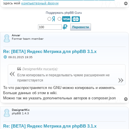
здесь мой
компьютерный форум
Поддержать phpBB Guru
Anvar
Former team member
Re: [BETA] Яндекс Метрика для phpBB 3.1.x
С
09.01.2015 19:35
о
о
б
DesignerMix писал(а):
щ
е
Если копировать и переделывать чужие расширения не
н
приветствуется
и
е
То что распространяется по GNU можно копировать и изменять.
Больше данных об этом в wiki.
Можно так же указать дополнительных авторов в composer.json
DesignerMix
phpBB 1.4.3
Re: [BETA] Яндекс Метрика для phpBB 3.1.x