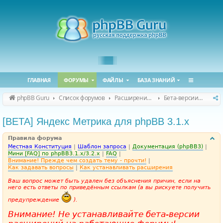
ГЛАВНАЯ
ФОРУМЫ
ФАЙЛЫ
БАЗА ЗНАНИЙ
phpBB Guru
Список форумов
Расширения phpBB
Бета-версии расширений для phpBB
[BETA] Яндекс Метрика для phpBB 3.1.x
Правила форума
Местная Конституция
|
Шаблон запроса
|
Документация (phpBB3)
|
Мини [FAQ] по phpBB3.1.x/3.2.x
|
FAQ
|
Внимание! Прежде чем создать тему - прочти!
|
Как задавать вопросы
|
Как устанавливать расширения
Ваш вопрос может быть удален без объяснения причин, если на
него есть ответы по приведённым ссылкам (а вы рискуете получить
предупреждение
).
Внимание! Не устанавливайте бета-версии