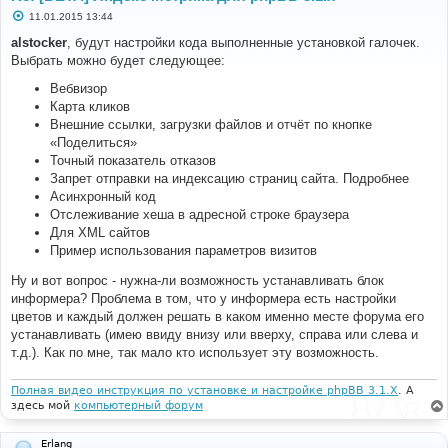
С
11.01.2015 13:44
о
о
alstocker
, будут настройки кода выполненные установкой галочек.
б
Выбрать можно будет следующее:
щ
е
н
Вебвизор
и
Карта кликов
е
Внешние ссылки, загрузки файлов и отчёт по кнопке
«Поделиться»
Точный показатель отказов
Запрет отправки на индексацию страниц сайта. Подробнее
Асинхронный код
Отслеживание хеша в адресной строке браузера
Для XML сайтов
Пример использования параметров визитов
Ну и вот вопрос - нужна-ли возможность устанавливать блок
информера? Проблема в том, что у информера есть настройки
цветов и каждый должен решать в каком именно месте форума его
устанавливать (имею ввиду внизу или вверху, справа или слева и
т.д.). Как по мне, так мало кто использует эту возможность.
Полная видео инструкция по установке и настройке phpBB 3.1.X
. А
здесь мой
компьютерный форум
Erlang