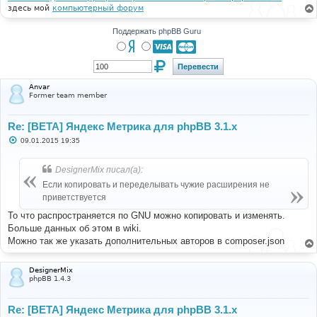
здесь мой
компьютерный форум
Поддержать phpBB Guru
Anvar
Former team member
Re: [BETA] Яндекс Метрика для phpBB 3.1.x
С
09.01.2015 19:35
о
о
б
DesignerMix писал(а):
щ
е
Если копировать и переделывать чужие расширения не
н
приветствуется
и
е
То что распространяется по GNU можно копировать и изменять.
Больше данных об этом в wiki.
Можно так же указать дополнительных авторов в composer.json
DesignerMix
phpBB 1.4.3
Re: [BETA] Яндекс Метрика для phpBB 3.1.x