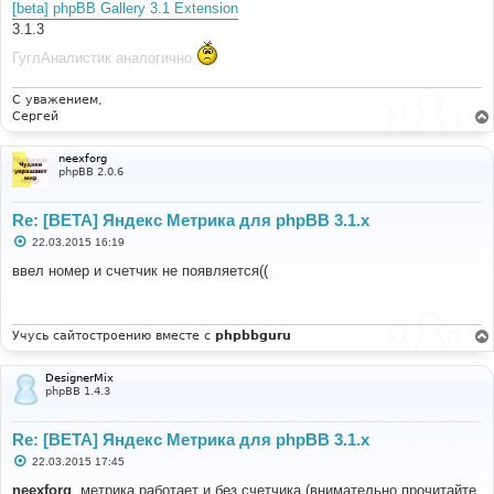
[beta] phpBB Gallery 3.1 Extension
щ
е
3.1.3
н
и
ГуглАналистик аналогично
е
С уважением,
Сергей
neexforg
phpBB 2.0.6
Re: [BETA] Яндекс Метрика для phpBB 3.1.x
С
22.03.2015 16:19
о
о
ввел номер и счетчик не появляется((
б
щ
е
н
и
Учусь сайтостроению вместе с
phpbbguru
е
DesignerMix
phpBB 1.4.3
Re: [BETA] Яндекс Метрика для phpBB 3.1.x
С
22.03.2015 17:45
о
о
neexforg
, метрика работает и без счетчика (внимательно прочитайте