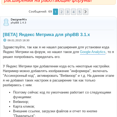
расширений на работающие форумы!
1
2
3
4
5
След.
Сообщений: 69
DesignerMix
phpBB 1.4.3
[BETA] Яндекс Метрика для phpBB 3.1.x
С
09.01.2015 18:30
о
о
Здравствуйте, так как я не нашел расширения для установки кода
б
Яндекс Метрики на форум, но нашел такое для
Google Analytics
, то я
щ
е
решил попробовать переделать его.
н
и
е
У Яндекс Метрики при добавлении кода есть некоторые настройки.
Например можно добавлять изображение "информера", включать
"Ассинхронный код", активировать "Вебвизор" и т.д. На данном этапе
я не добавил таких настроек в расширение так как только
разбираюсь с ним.
Поэтому сейчас код по умолчанию работает со следующими
функциями:
Вебвизор;
Карта кликов;
Внешние ссылки, загрузки файлов и отчет по кнопке
"Поделиться";