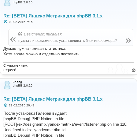
phpBB 2.0.15
Re: [BETA] Яндекс Метрика для phpBB 3.1.x
С
08.02.2015 7:15
о
о
б
DesignerMix писал(а):
щ
е
нужна-ли возможность устанавливать блок информера?
н
и
Думаю нужна - живая статистика.
е
Хотя вроде можно и отдельно поставить...
С уважением,
Сергей
Erlang
phpBB 2.0.15
Re: [BETA] Яндекс Метрика для phpBB 3.1.x
С
22.02.2015 20:43
о
о
После установки Галереи выдаёт:
б
[phpBB Debug] PHP Notice: in file
щ
е
[ROOT]/ext/designermix/yandexmetrika/event/listener.php on line 118:
н
Undefined index: yandexmetrika_id
и
е
[phpBB Debug] PHP Notice: in file