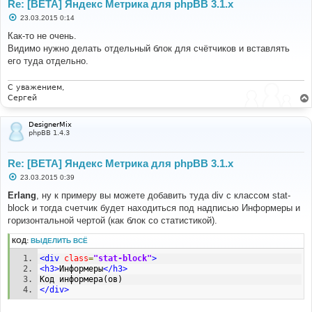
Re: [BETA] Яндекс Метрика для phpBB 3.1.x
С
23.03.2015 0:14
о
о
Как-то не очень.
б
Видимо нужно делать отдельный блок для счётчиков и вставлять
щ
е
его туда отдельно.
н
и
е
С уважением,
Сергей
DesignerMix
phpBB 1.4.3
Re: [BETA] Яндекс Метрика для phpBB 3.1.x
С
23.03.2015 0:39
о
о
Erlang
, ну к примеру вы можете добавить туда div с классом stat-
б
block и тогда счетчик будет находиться под надписью Информеры и
щ
е
горизонтальной чертой (как блок со статистикой).
н
и
КОД:
ВЫДЕЛИТЬ ВСЁ
е
<div
class
=
"stat-block"
>
<h3>
Информеры
</h3>
Код информера(ов)
</div>