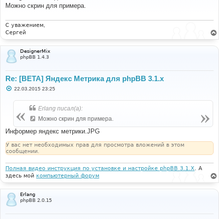
б
Можно скрин для примера.
щ
е
н
и
С уважением,
е
Сергей
DesignerMix
phpBB 1.4.3
Re: [BETA] Яндекс Метрика для phpBB 3.1.x
С
22.03.2015 23:25
о
о
б
Erlang писал(а):
щ
е
Можно скрин для примера.
н
и
Информер яндекс метрики.JPG
е
У вас нет необходимых прав для просмотра вложений в этом
сообщении.
Полная видео инструкция по установке и настройке phpBB 3.1.X
. А
здесь мой
компьютерный форум
Erlang
phpBB 2.0.15