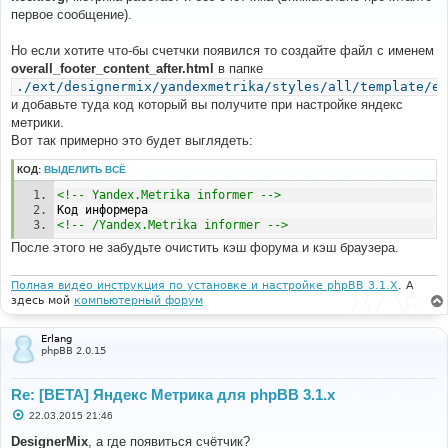
б
первое сообщение).
щ
е
н
Но если хотите что-бы счетчки появился то создайте файл с именем
и
е
overall_footer_content_after.html
в папке
./ext/designermix/yandexmetrika/styles/all/template/ev
и добавьте туда код который вы получите при настройке яндекс
метрики.
Вот так примерно это будет выглядеть:
КОД:
ВЫДЕЛИТЬ ВСЁ
<!-- Yandex.Metrika informer -->
Код информера
<!-- /Yandex.Metrika informer -->
После этого не забудьте очистить кэш форума и кэш браузера.
Полная видео инструкция по установке и настройке phpBB 3.1.X
. А
здесь мой
компьютерный форум
Erlang
phpBB 2.0.15
Re: [BETA] Яндекс Метрика для phpBB 3.1.x
С
22.03.2015 21:46
о
о
DesignerMix
, а где появиться счётчик?