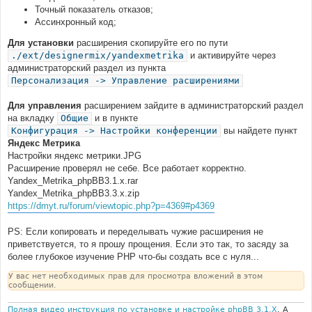
Точный показатель отказов;
Ассинхронный код;
Для установки
расширения скопируйте его по пути
./ext/designermix/yandexmetrika
и активируйте через
администраторский раздел из пункта
Персонализация -> Управление расширениями
Для управления
расширением зайдите в администраторский раздел
на вкладку
Общие
и в пункте
Конфигурация -> Настройки конференции
вы найдете пункт
Яндекс Метрика
Настройки яндекс метрики.JPG
Расширение проверял не себе. Все работает корректно.
Yandex_Metrika_phpBB3.1.x.rar
Yandex_Metrika_phpBB3.3.x.zip
https://dmyt.ru/forum/viewtopic.php?p=4369#p4369
PS: Если копировать и переделывать чужие расширения не
приветствуется, то я прошу прощения. Если это так, то засяду за
более глубокое изучение PHP что-бы создать все с нуля...
У вас нет необходимых прав для просмотра вложений в этом
сообщении.
Полная видео инструкция по установке и настройке phpBB 3.1.X
. А