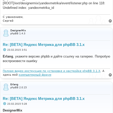
[ROOT]/ext/designermix/yandexmetrika/event/listener.php on line 118:
Undefined index: yandexmetrika_id
С уважением,
Сергей
DesignerMix
phpBB 1.4.3
Re: [BETA] Яндекс Метрика для phpBB 3.1.x
С
23.02.2015 3:51
о
о
Erlang
, укажите версию phpbb и дайте ссылку на галерею. Попробую
б
воспроизвести ошибку
щ
е
н
и
Полная видео инструкция по установке и настройке phpBB 3.1.X
. А
е
здесь мой
компьютерный форум
Erlang
phpBB 2.0.15
Re: [BETA] Яндекс Метрика для phpBB 3.1.x
С
23.02.2015 5:28
о
о
DesignerMix
б