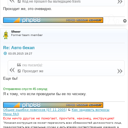
е
Код не прошел бы валидацию travis
н
и
Проходит же, это очевидно.
е
Sheer
Former team member
Re: Авто бекап
С
03.05.2015 19:27
о
о
б
rxu писал(а):
щ
е
Проходит же
н
и
Еще бы!
е
Отправлено спустя 45 секунд:
Я к тому, что если проводили бы ее по чесноку.
Общие ошибки новичков (07.11.2005)
&
Как задавать вопросы
Мини FAQ
Если ничто другое не помогает, прочтите, наконец, инструкцию!
"Никакая инструкция не может перечислить всех обязанностей должностного лица,
предусмотреть все отдельные случаи и дать вперёд соответствующие указания, а