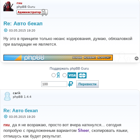
rxu
phpBB Guru
Re: Авто бекап
С
03.05.2015 19:20
о
о
Ну это в принципе только нюанс кодирования, думаю, обязаловкой
б
при валидации не является.
щ
е
н
и
е
Поддержать phpBB Guru
carik
phpBB 1.4.4
Re: Авто бекап
С
03.05.2015 19:20
о
о
rxu
, да я не возражаю, просто вот вчера наткнулся... сегодня
б
попробую с предложенным вариантом
Sheer
, скопировать языки,
щ
е
отпишусь как будет результат.
н