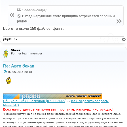
о
о
б
Sheer писал(а):
щ
е
В коде нарушение этого принципа встречается сплошь и
н
рядом
и
е
Всего то около 150 файлов, фигня.
phpBBex
Sheer
Former team member
Re: Авто бекап
С
03.05.2015 20:18
о
о
б
щ
е
н
и
е
Общие ошибки новичков (07.11.2005)
&
Как задавать вопросы
Мини FAQ
Если ничто другое не помогает, прочтите, наконец, инструкцию!
"Никакая инструкция не может перечислить всех обязанностей должностного лица,
предусмотреть все отдельные случаи и дать вперёд соответствующие указания, а
поэтому господа инженеры должны проявить инициативу и, руководствуясь знаниями
своей специальности и пользой дела, принять все усилия для оправдания своего