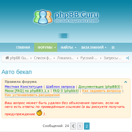
ГЛАВНАЯ
ФОРУМЫ
ФАЙЛЫ
БАЗА ЗНАНИЙ
phpBB Guru
Список форумов
Локализация phpBB
Русский перевод расширений
Запросы на перевод расширений
Авто бекап
Правила форума
Местная Конституция
|
Шаблон запроса
|
Документация (phpBB3)
|
Мини [FAQ] по phpBB3.1.x
|
FAQ-3 (phpbb3)
|
Как задавать вопросы
|
Как устанавливать расширения
Ваш вопрос может быть удален без объяснения причин, если на
него есть ответы по приведённым ссылкам (а вы рискуете получить
предупреждение
).
1
2
Пред.
Сообщений: 24