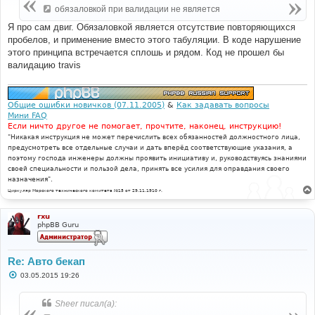
е
обязаловкой при валидации не является
н
и
Я про сам двиг. Обязаловкой является отсутствие повторяющихся
е
пробелов, и применение вместо этого табуляции. В коде нарушение
этого принципа встречается сплошь и рядом. Код не прошел бы
валидацию travis
Общие ошибки новичков (07.11.2005)
&
Как задавать вопросы
Мини FAQ
Если ничто другое не помогает, прочтите, наконец, инструкцию!
"Никакая инструкция не может перечислить всех обязанностей должностного лица,
предусмотреть все отдельные случаи и дать вперёд соответствующие указания, а
поэтому господа инженеры должны проявить инициативу и, руководствуясь знаниями
своей специальности и пользой дела, принять все усилия для оправдания своего
назначения".
Циркуляр Морского технического комитета №15 от 29.11.1910 г.
rxu
phpBB Guru
Re: Авто бекап
С
03.05.2015 19:26
о
о
б
Sheer писал(а):
щ