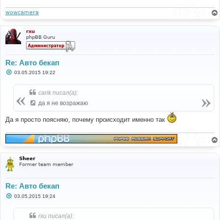
и
е
wowcamera
rxu
phpBB Guru
Re: Авто бекап
С
03.05.2015 19:22
о
о
б
carik писал(а):
щ
е
да я не возражаю
н
и
Да я просто поясняю, почему происходит именно так
е
Sheer
Former team member
Re: Авто бекап
С
03.05.2015 19:24
о
о
б
rxu писал(а):
щ