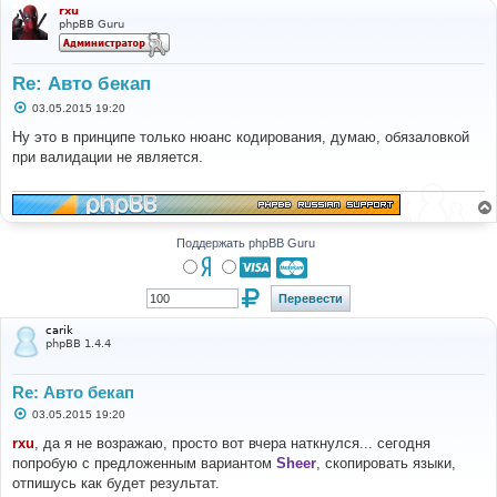
rxu
phpBB Guru
Re: Авто бекап
С
03.05.2015 19:20
о
о
Ну это в принципе только нюанс кодирования, думаю, обязаловкой
б
при валидации не является.
щ
е
н
и
е
Поддержать phpBB Guru
carik
phpBB 1.4.4
Re: Авто бекап
С
03.05.2015 19:20
о
о
rxu
, да я не возражаю, просто вот вчера наткнулся... сегодня
б
попробую с предложенным вариантом
Sheer
, скопировать языки,
щ
е
отпишусь как будет результат.
н