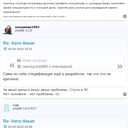
поэтому господа инженеры должны проявить инициативу и, руководствуясь знаниями
своей специальности и пользой дела, принять все усилия для оправдания своего
назначения".
Циркуляр Морского технического комитета №15 от 29.11.1910 г.
владимир1983
phpBB 3.2.6
Re: Авто бекап
С
03.05.2015 19:31
о
о
б
Sheer писал(а):
щ
е
сам код phpBB3.1 невалидный.
н
и
Сама по себе спецификация ещё в разработке, так что это не
е
критично.
За ваши деньги решу ваши проблемы. Стучи в ЛС.
Нет человека - нет проблемы. (c)
xisp
phpBB 3.0.0 RC7
Re: Авто бекап
С
03.05.2015 20:08