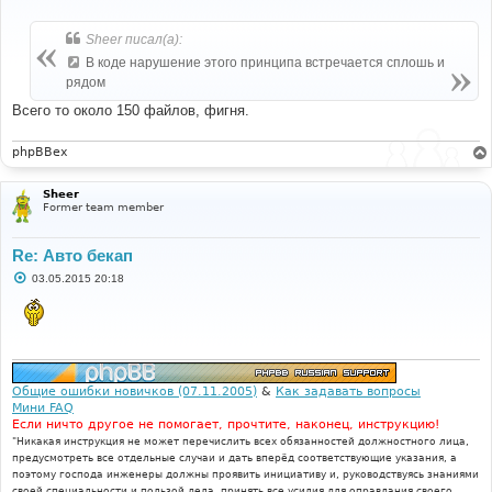
о
о
б
Sheer писал(а):
щ
е
В коде нарушение этого принципа встречается сплошь и
н
рядом
и
е
Всего то около 150 файлов, фигня.
phpBBex
Sheer
Former team member
Re: Авто бекап
С
03.05.2015 20:18
о
о
б
щ
е
н
и
е
Общие ошибки новичков (07.11.2005)
&
Как задавать вопросы
Мини FAQ
Если ничто другое не помогает, прочтите, наконец, инструкцию!
"Никакая инструкция не может перечислить всех обязанностей должностного лица,
предусмотреть все отдельные случаи и дать вперёд соответствующие указания, а
поэтому господа инженеры должны проявить инициативу и, руководствуясь знаниями
своей специальности и пользой дела, принять все усилия для оправдания своего