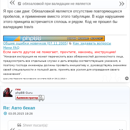
е
обязаловкой при валидации не является
н
и
Я про сам двиг. Обязаловкой является отсутствие повторяющихся
е
пробелов, и применение вместо этого табуляции. В коде нарушение
этого принципа встречается сплошь и рядом. Код не прошел бы
валидацию travis
Общие ошибки новичков (07.11.2005)
&
Как задавать вопросы
Мини FAQ
Если ничто другое не помогает, прочтите, наконец, инструкцию!
"Никакая инструкция не может перечислить всех обязанностей должностного лица,
предусмотреть все отдельные случаи и дать вперёд соответствующие указания, а
поэтому господа инженеры должны проявить инициативу и, руководствуясь знаниями
своей специальности и пользой дела, принять все усилия для оправдания своего
назначения".
Циркуляр Морского технического комитета №15 от 29.11.1910 г.
rxu
phpBB Guru
Re: Авто бекап
С
03.05.2015 19:26
о
о
б
Sheer писал(а):
щ