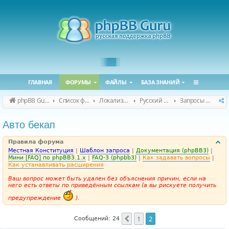
ГЛАВНАЯ
ФОРУМЫ
ФАЙЛЫ
БАЗА ЗНАНИЙ
phpBB Guru
Список форумов
Локализация phpBB
Русский перевод расширений
Запросы на перевод расширений
Авто бекап
Правила форума
Местная Конституция
|
Шаблон запроса
|
Документация (phpBB3)
|
Мини [FAQ] по phpBB3.1.x
|
FAQ-3 (phpbb3)
|
Как задавать вопросы
|
Как устанавливать расширения
Ваш вопрос может быть удален без объяснения причин, если на
него есть ответы по приведённым ссылкам (а вы рискуете получить
предупреждение
).
1
2
Пред.
Сообщений: 24