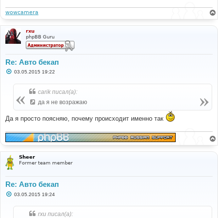
и
е
wowcamera
rxu
phpBB Guru
Re: Авто бекап
С
03.05.2015 19:22
о
о
б
carik писал(а):
щ
е
да я не возражаю
н
и
Да я просто поясняю, почему происходит именно так
е
Sheer
Former team member
Re: Авто бекап
С
03.05.2015 19:24
о
о
б
rxu писал(а):
щ