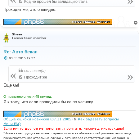
е
Код не прошел бы валидацию travis
н
и
Проходит же, это очевидно.
е
Sheer
Former team member
Re: Авто бекап
С
03.05.2015 19:27
о
о
б
rxu писал(а):
щ
е
Проходит же
н
и
Еще бы!
е
Отправлено спустя 45 секунд:
Я к тому, что если проводили бы ее по чесноку.
Общие ошибки новичков (07.11.2005)
&
Как задавать вопросы
Мини FAQ
Если ничто другое не помогает, прочтите, наконец, инструкцию!
"Никакая инструкция не может перечислить всех обязанностей должностного лица,
предусмотреть все отдельные случаи и дать вперёд соответствующие указания, а