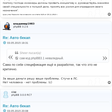
поэтому господа инженеры должны проявить инициативу и, руководствуясь знаниями
своей специальности и пользой дела, принять все усилия для оправдания своего
назначения".
Циркуляр Морского технического комитета №15 от 29.11.1910 г.
владимир1983
phpBB 3.2.6
Re: Авто бекап
С
03.05.2015 19:31
о
о
б
Sheer писал(а):
щ
е
сам код phpBB3.1 невалидный.
н
и
Сама по себе спецификация ещё в разработке, так что это не
е
критично.
За ваши деньги решу ваши проблемы. Стучи в ЛС.
Нет человека - нет проблемы. (c)
xisp
phpBB 3.0.0 RC7
Re: Авто бекап
С
03.05.2015 20:08