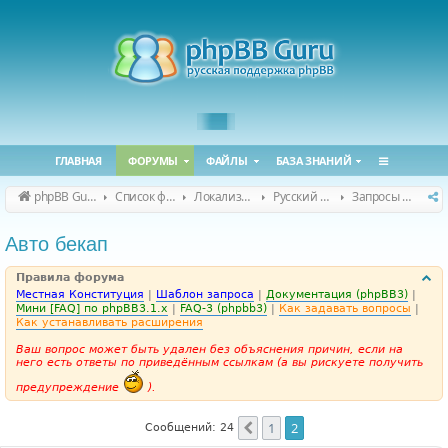
ГЛАВНАЯ
ФОРУМЫ
ФАЙЛЫ
БАЗА ЗНАНИЙ
phpBB Guru
Список форумов
Локализация phpBB
Русский перевод расширений
Запросы на перевод расширений
Авто бекап
Правила форума
Местная Конституция
|
Шаблон запроса
|
Документация (phpBB3)
|
Мини [FAQ] по phpBB3.1.x
|
FAQ-3 (phpbb3)
|
Как задавать вопросы
|
Как устанавливать расширения
Ваш вопрос может быть удален без объяснения причин, если на
него есть ответы по приведённым ссылкам (а вы рискуете получить
предупреждение
).
1
2
Пред.
Сообщений: 24