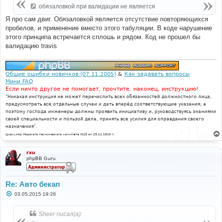
е
обязаловкой при валидации не является
н
и
Я про сам двиг. Обязаловкой является отсутствие повторяющихся
е
пробелов, и применение вместо этого табуляции. В коде нарушение
этого принципа встречается сплошь и рядом. Код не прошел бы
валидацию travis
Общие ошибки новичков (07.11.2005)
&
Как задавать вопросы
Мини FAQ
Если ничто другое не помогает, прочтите, наконец, инструкцию!
"Никакая инструкция не может перечислить всех обязанностей должностного лица,
предусмотреть все отдельные случаи и дать вперёд соответствующие указания, а
поэтому господа инженеры должны проявить инициативу и, руководствуясь знаниями
своей специальности и пользой дела, принять все усилия для оправдания своего
назначения".
Циркуляр Морского технического комитета №15 от 29.11.1910 г.
rxu
phpBB Guru
Re: Авто бекап
С
03.05.2015 19:26
о
о
б
Sheer писал(а):
щ