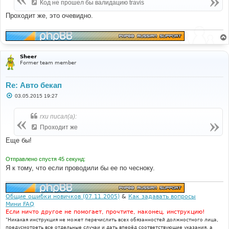
е
Код не прошел бы валидацию travis
н
и
Проходит же, это очевидно.
е
Sheer
Former team member
Re: Авто бекап
С
03.05.2015 19:27
о
о
б
rxu писал(а):
щ
е
Проходит же
н
и
Еще бы!
е
Отправлено спустя 45 секунд:
Я к тому, что если проводили бы ее по чесноку.
Общие ошибки новичков (07.11.2005)
&
Как задавать вопросы
Мини FAQ
Если ничто другое не помогает, прочтите, наконец, инструкцию!
"Никакая инструкция не может перечислить всех обязанностей должностного лица,
предусмотреть все отдельные случаи и дать вперёд соответствующие указания, а