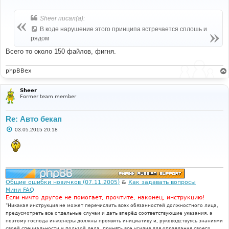
о
о
б
Sheer писал(а):
щ
е
В коде нарушение этого принципа встречается сплошь и
н
рядом
и
е
Всего то около 150 файлов, фигня.
phpBBex
Sheer
Former team member
Re: Авто бекап
С
03.05.2015 20:18
о
о
б
щ
е
н
и
е
Общие ошибки новичков (07.11.2005)
&
Как задавать вопросы
Мини FAQ
Если ничто другое не помогает, прочтите, наконец, инструкцию!
"Никакая инструкция не может перечислить всех обязанностей должностного лица,
предусмотреть все отдельные случаи и дать вперёд соответствующие указания, а
поэтому господа инженеры должны проявить инициативу и, руководствуясь знаниями
своей специальности и пользой дела, принять все усилия для оправдания своего