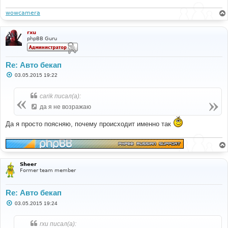
и
е
wowcamera
rxu
phpBB Guru
Re: Авто бекап
С
03.05.2015 19:22
о
о
б
carik писал(а):
щ
е
да я не возражаю
н
и
Да я просто поясняю, почему происходит именно так
е
Sheer
Former team member
Re: Авто бекап
С
03.05.2015 19:24
о
о
б
rxu писал(а):
щ