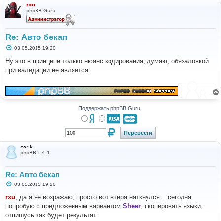
rxu
phpBB Guru
Re: Авто бекап
С
03.05.2015 19:20
о
о
Ну это в принципе только нюанс кодирования, думаю, обязаловкой
б
при валидации не является.
щ
е
н
и
е
Поддержать phpBB Guru
carik
phpBB 1.4.4
Re: Авто бекап
С
03.05.2015 19:20
о
о
rxu
, да я не возражаю, просто вот вчера наткнулся... сегодня
б
попробую с предложенным вариантом
Sheer
, скопировать языки,
щ
е
отпишусь как будет результат.
н