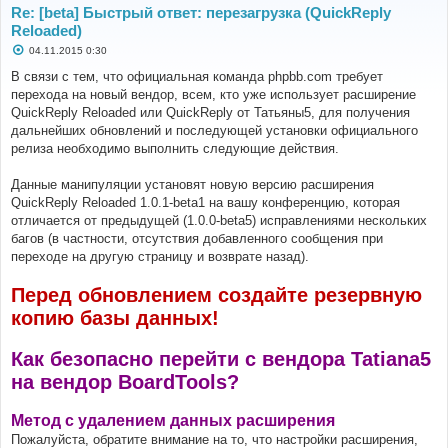
Re: [beta] Быстрый ответ: перезагрузка (QuickReply
Reloaded)
С
04.11.2015 0:30
о
о
В связи с тем, что официальная команда phpbb.com требует
б
перехода на новый вендор, всем, кто уже использует расширение
щ
е
QuickReply Reloaded или QuickReply от Татьяны5, для получения
н
дальнейших обновлений и последующей установки официального
и
е
релиза необходимо выполнить следующие действия.
Данные манипуляции установят новую версию расширения
QuickReply Reloaded 1.0.1-beta1 на вашу конференцию, которая
отличается от предыдущей (1.0.0-beta5) исправлениями нескольких
багов (в частности, отсутствия добавленного сообщения при
переходе на другую страницу и возврате назад).
Перед обновлением создайте резервную
копию базы данных!
Как безопасно перейти с вендора Tatiana5
на вендор BoardTools?
Метод с удалением данных расширения
Пожалуйста, обратите внимание на то, что настройки расширения,