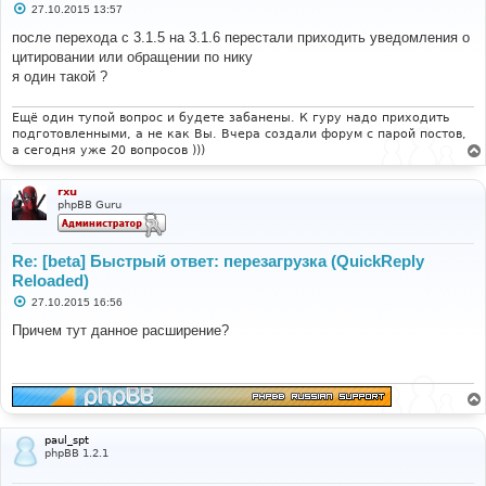
С
27.10.2015 13:57
о
о
после перехода с 3.1.5 на 3.1.6 перестали приходить уведомления о
б
цитировании или обращении по нику
щ
е
я один такой ?
н
и
е
Ещё один тупой вопрос и будете забанены. К гуру надо приходить
подготовленными, а не как Вы. Вчера создали форум с парой постов,
а сегодня уже 20 вопросов )))
rxu
phpBB Guru
Re: [beta] Быстрый ответ: перезагрузка (QuickReply
Reloaded)
С
27.10.2015 16:56
о
о
Причем тут данное расширение?
б
щ
е
н
и
е
paul_spt
phpBB 1.2.1