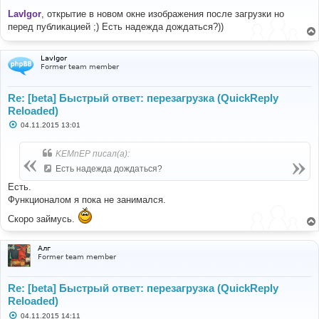
о
о
LavIgor
, открытие в новом окне изображения после загрузки но
б
перед публикацией ;) Есть надежда дождаться?))
щ
е
н
и
LavIgor
е
Former team member
Re: [beta] Быстрый ответ: перезагрузка (QuickReply
Reloaded)
С
04.11.2015 13:01
о
о
б
KEMnEP писал(а):
щ
е
Есть надежда дождаться?
н
и
Есть.
е
Функционалом я пока не занимался.
Скоро займусь.
Алг
Former team member
Re: [beta] Быстрый ответ: перезагрузка (QuickReply
Reloaded)
С
04.11.2015 14:11