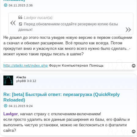
С
04.11.2015 2:36
о
о
б
LavIgor писал(а):
щ
е
Перед обновлением создайте резервную копию базы
н
данных!
и
е
Не дошел до этого поста увидев новую версию в первом сообщении
а скачал и обновил расширение. Всё прошло как всегда. Потом
прокрутил вниз и ужаснулся как много всего нужно было сделать..-
может нужно такие преды писать в шапке?
http://staiki.net/index.php
Форум Компьютерная Помощь
Alecto
phpBB 3.0.12
Re: [beta] Быстрый ответ: перезагрузка (QuickReply
Reloaded)
С
04.11.2015 9:24
о
о
LavIgor
, нагнал страху с отключением-включением!
б
если просто удалить все данные расширения из базы, его файлы и
щ
е
выполнить чистую установки, можно не беспокоиться о фаталити
н
сайта?
и
е