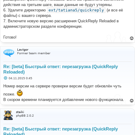
действия на третьем шаге, ваши данные не будут утеряны.
6. Удалите директорию
ext/tatiana5/quickreply
(и все её
файлы) с вашего сервера.
7. Включите новую версию расширения QuickReply Reloaded в
администраторском разделе конференции.
Готово!
LavIgor
Former team member
Re: [beta] Быстрый ответ: перезагрузка (QuickReply
Reloaded)
С
04.11.2015 0:45
о
о
Номер версии на сервере проверки версии будет обновлён чуть
б
щ
позже.
е
В скором времени планируется добавление нового функционала.
н
и
е
staiki
phpBB 2.0.2
Re: [beta] Быстрый ответ: перезагрузка (QuickReply
Reloaded)