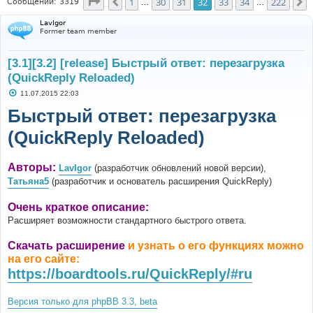
Страница
32
из
222
1
30
31
32
33
34
222
Пред.
С
Сообщений: 3319
…
…
LavIgor
Former team member
[3.1][3.2] [release] Быстрый ответ: перезагрузка
(QuickReply Reloaded)
С
11.07.2015 22:03
о
о
Быстрый ответ: перезагрузка
б
щ
(QuickReply Reloaded)
е
н
и
е
Авторы:
LavIgor
(разработчик обновлений новой версии),
Татьяна5
(разработчик и основатель расширения QuickReply)
Очень краткое описание:
Расширяет возможности стандартного быстрого ответа.
Скачать расширение
и узнать о его функциях можно
на его сайте:
https://boardtools.ru/QuickReply/#ru
Версия только для phpBB 3.3, beta