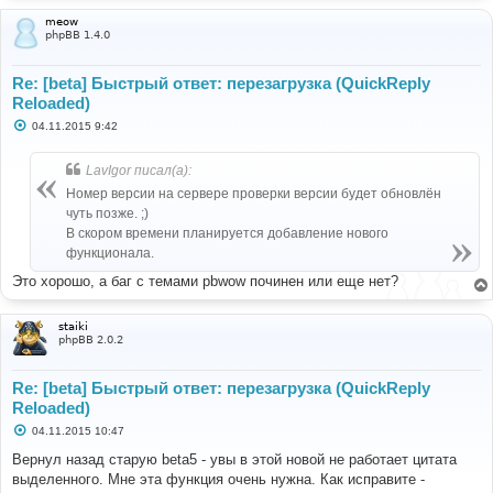
meow
phpBB 1.4.0
Re: [beta] Быстрый ответ: перезагрузка (QuickReply
Reloaded)
С
04.11.2015 9:42
о
о
б
LavIgor писал(а):
щ
е
Номер версии на сервере проверки версии будет обновлён
н
чуть позже. ;)
и
е
В скором времени планируется добавление нового
функционала.
Это хорошо, а баг с темами pbwow починен или еще нет?
staiki
phpBB 2.0.2
Re: [beta] Быстрый ответ: перезагрузка (QuickReply
Reloaded)
С
04.11.2015 10:47
о
о
Вернул назад старую beta5 - увы в этой новой не работает цитата
б
выделенного. Мне эта функция очень нужна. Как исправите -
щ