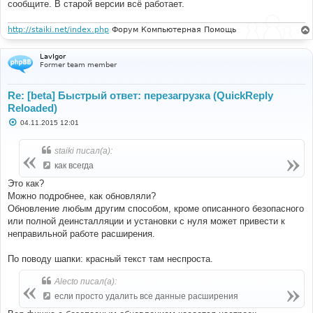
е
сообщите. В старой версии всё работает.
н
и
е
http://staiki.net/index.php
Форум Компьютерная Помощь
LavIgor
Former team member
Re: [beta] Быстрый ответ: перезагрузка (QuickReply
Reloaded)
С
04.11.2015 12:01
о
о
б
staiki писал(а):
щ
е
как всегда
н
и
Это как?
е
Можно подробнее, как обновляли?
Обновление любым другим способом, кроме описанного безопасного
или полной деинсталляции и установки с нуля может привести к
неправильной работе расширения.
По поводу шапки: красный текст там неспроста.
Alecto писал(а):
если просто удалить все данные расширения