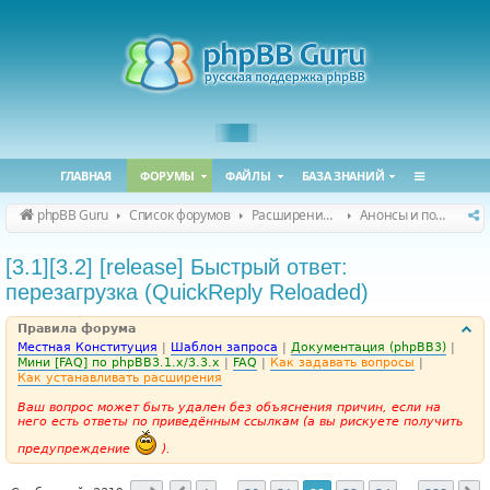
ГЛАВНАЯ
ФОРУМЫ
ФАЙЛЫ
БАЗА ЗНАНИЙ
phpBB Guru
Список форумов
Расширения phpBB
Анонсы и поддержка расширений для phpBB
[3.1][3.2] [release] Быстрый ответ:
перезагрузка (QuickReply Reloaded)
Правила форума
Местная Конституция
|
Шаблон запроса
|
Документация (phpBB3)
|
Мини [FAQ] по phpBB3.1.x/3.3.x
|
FAQ
|
Как задавать вопросы
|
Как устанавливать расширения
Ваш вопрос может быть удален без объяснения причин, если на
него есть ответы по приведённым ссылкам (а вы рискуете получить
предупреждение
).