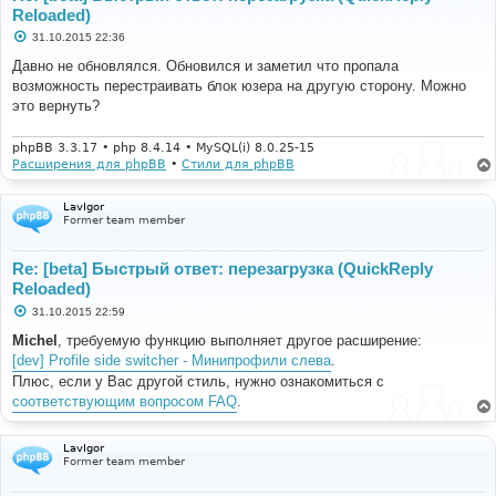
Reloaded)
С
31.10.2015 22:36
о
о
Давно не обновлялся. Обновился и заметил что пропала
б
возможность перестраивать блок юзера на другую сторону. Можно
щ
е
это вернуть?
н
и
е
phpBB 3.3.17 • php 8.4.14 • MySQL(i) 8.0.25-15
Расширения для phpBB
•
Стили для phpBB
LavIgor
Former team member
Re: [beta] Быстрый ответ: перезагрузка (QuickReply
Reloaded)
С
31.10.2015 22:59
о
о
Michel
, требуемую функцию выполняет другое расширение:
б
[dev] Profile side switcher - Минипрофили слева
.
щ
е
Плюс, если у Вас другой стиль, нужно ознакомиться с
н
соответствующим вопросом FAQ
.
и
е
LavIgor
Former team member