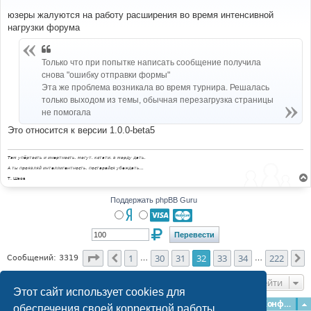
о
о
юзеры жалуются на работу расширения во время интенсивной
б
нагрузки форума
щ
е
н
и
Только что при попытке написать сообщение получила
е
снова "ошибку отправки формы"
Эта же проблема возникала во время турнира. Решалась
только выходом из темы, обычная перезагрузка страницы
не помогала
Это относится к версии 1.0.0-beta5
Там упёртость и инертность, могут, кстати, в морду дать.
А ты проявляй интеллигентность, постарайся убеждать...
Т. Шаов
Поддержать phpBB Guru
Страница
32
из
222
1
30
31
32
33
34
222
Пред.
С
Сообщений: 3319
…
…
Перейти
Этот сайт использует cookies для
Главная
Форумы
Наша команда
О команде
Конфиденциальность
обеспечения своей корректной работы.