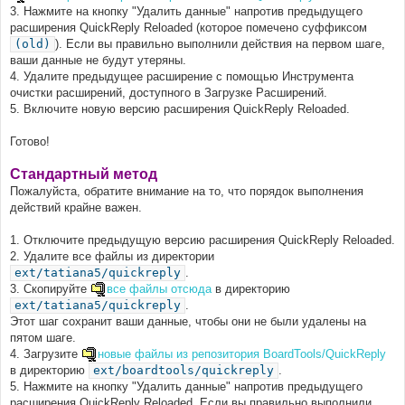
3. Нажмите на кнопку "Удалить данные" напротив предыдущего
расширения QuickReply Reloaded (которое помечено суффиксом
(old)
). Если вы правильно выполнили действия на первом шаге,
ваши данные не будут утеряны.
4. Удалите предыдущее расширение с помощью Инструмента
очистки расширений, доступного в Загрузке Расширений.
5. Включите новую версию расширения QuickReply Reloaded.
Готово!
Стандартный метод
Пожалуйста, обратите внимание на то, что порядок выполнения
действий крайне важен.
1. Отключите предыдущую версию расширения QuickReply Reloaded.
2. Удалите все файлы из директории
ext/tatiana5/quickreply
.
3. Скопируйте
все файлы отсюда
в директорию
ext/tatiana5/quickreply
.
Этот шаг сохранит ваши данные, чтобы они не были удалены на
пятом шаге.
4. Загрузите
новые файлы из репозитория BoardTools/QuickReply
в директорию
ext/boardtools/quickreply
.
5. Нажмите на кнопку "Удалить данные" напротив предыдущего
расширения QuickReply Reloaded. Если вы правильно выполнили