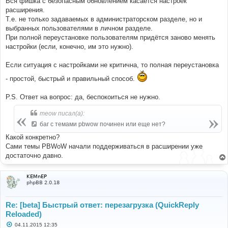
Вся фишка с безопасным обновлением касается настроек
расширения.
Т.е. не только задаваемых в администраторском разделе, но и
выбранных пользователями в личном разделе.
При полной переустановке пользователям придётся заново менять
настройки (если, конечно, им это нужно).
Если ситуация с настройками не критична, то полная переустановка
- простой, быстрый и правильный способ.
P.S. Ответ на вопрос: да, беспокоиться не нужно.
meow писал(а):
баг с темами pbwow починен или еще нет?
Какой конкретно?
Сами темы PBWoW начали поддерживаться в расширении уже
достаточно давно.
KEMnEP
phpBB 2.0.18
Re: [beta] Быстрый ответ: перезагрузка (QuickReply
Reloaded)
С
04.11.2015 12:35