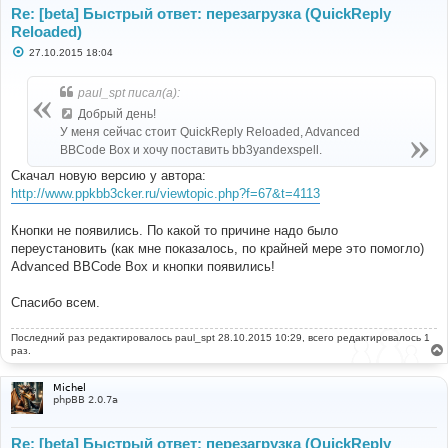
Re: [beta] Быстрый ответ: перезагрузка (QuickReply
Reloaded)
С
27.10.2015 18:04
о
о
б
paul_spt писал(а):
щ
е
Добрый день!
н
У меня сейчас стоит QuickReply Reloaded, Advanced
и
е
BBCode Box и хочу поставить bb3yandexspell.
Скачал новую версию у автора:
http://www.ppkbb3cker.ru/viewtopic.php?f=67&t=4113
Кнопки не появились. По какой то причине надо было
переустановить (как мне показалось, по крайней мере это помогло)
Advanced BBCode Box и кнопки появились!
Спасибо всем.
Последний раз редактировалось
paul_spt
28.10.2015 10:29, всего редактировалось 1
раз.
Michel
phpBB 2.0.7a
Re: [beta] Быстрый ответ: перезагрузка (QuickReply