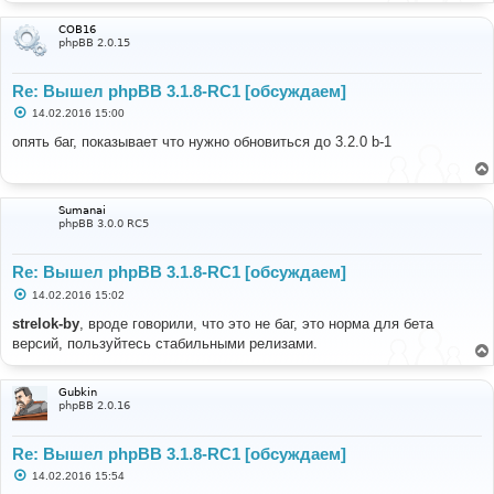
COB16
phpBB 2.0.15
Re: Вышел phpBB 3.1.8-RC1 [обсуждаем]
С
14.02.2016 15:00
о
о
опять баг, показывает что нужно обновиться до 3.2.0 b-1
б
щ
е
н
и
Sumanai
е
phpBB 3.0.0 RC5
Re: Вышел phpBB 3.1.8-RC1 [обсуждаем]
С
14.02.2016 15:02
о
о
strelok-by
, вроде говорили, что это не баг, это норма для бета
б
версий, пользуйтесь стабильными релизами.
щ
е
н
и
Gubkin
е
phpBB 2.0.16
Re: Вышел phpBB 3.1.8-RC1 [обсуждаем]
С
14.02.2016 15:54
о