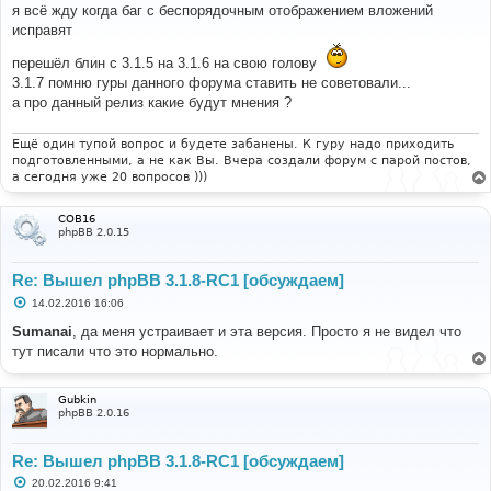
о
я всё жду когда баг с беспорядочным отображением вложений
б
исправят
щ
е
н
перешёл блин с 3.1.5 на 3.1.6 на свою голову
и
3.1.7 помню гуры данного форума ставить не советовали...
е
а про данный релиз какие будут мнения ?
Ещё один тупой вопрос и будете забанены. К гуру надо приходить
подготовленными, а не как Вы. Вчера создали форум с парой постов,
а сегодня уже 20 вопросов )))
COB16
phpBB 2.0.15
Re: Вышел phpBB 3.1.8-RC1 [обсуждаем]
С
14.02.2016 16:06
о
о
Sumanai
, да меня устраивает и эта версия. Просто я не видел что
б
тут писали что это нормально.
щ
е
н
и
Gubkin
е
phpBB 2.0.16
Re: Вышел phpBB 3.1.8-RC1 [обсуждаем]
С
20.02.2016 9:41