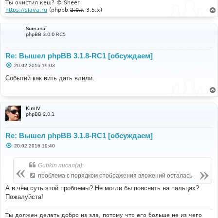
Ты очистил кеш? © Sheer
https://siava.ru
(phpbb
2.0.x
3.5.x)
Sumanai
phpBB 3.0.0 RC5
Re: Вышел phpBB 3.1.8-RC1 [обсуждаем]
С
20.02.2016 19:03
о
о
Событий как вить дать влили.
б
щ
е
н
и
KimIV
е
phpBB 2.0.1
Re: Вышел phpBB 3.1.8-RC1 [обсуждаем]
С
20.02.2016 19:40
о
о
б
Gubkin писал(а):
щ
е
проблема с порядком отображения вложений осталась
н
и
А в чём суть этой проблемы? Не могли бы пояснить на пальцах?
е
Пожалуйста!
Ты должен делать добро из зла, потому что его больше не из чего