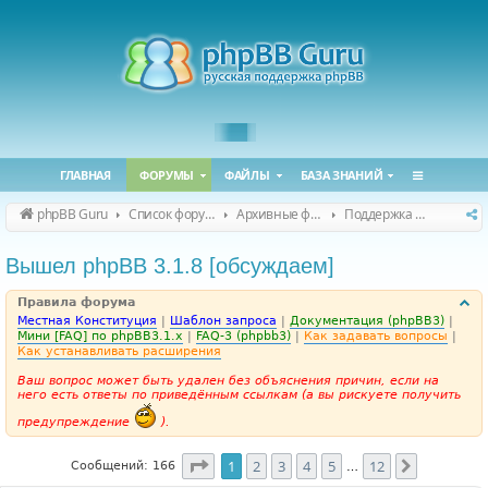
ГЛАВНАЯ
ФОРУМЫ
ФАЙЛЫ
БАЗА ЗНАНИЙ
phpBB Guru
Список форумов
Архивные форумы
Поддержка phpBB 3.1.x
Вышел phpBB 3.1.8 [обсуждаем]
Правила форума
Местная Конституция
|
Шаблон запроса
|
Документация (phpBB3)
|
Мини [FAQ] по phpBB3.1.x
|
FAQ-3 (phpbb3)
|
Как задавать вопросы
|
Как устанавливать расширения
Ваш вопрос может быть удален без объяснения причин, если на
него есть ответы по приведённым ссылкам (а вы рискуете получить
предупреждение
).
Страница
1
из
12
1
2
3
4
5
12
След.
Сообщений: 166
…