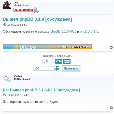
rxu
phpBB Guru
Вышел phpBB 3.1.8 [обсуждаем]
С
14.02.2016 6:59
о
о
Обсуждаем новости о выходе
phpBB 3.1.8-RC1
и
phpBB 3.1.8
.
б
щ
е
н
и
е
Поддержать phpBB Guru
COB16
phpBB 2.0.15
Re: Вышел phpBB 3.1.8-RC1 [обсуждаем]
С
14.02.2016 8:44
о
о
Это хорошо, нужно потестить будет
б
щ
е
н