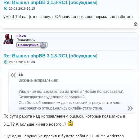
Re: Вышел phpBB 3.1.8-RC1 [обсуждаем]
С
20.02.2016 16:15
о
о
уже 3.1.8 на фтп я глянул. Обновился пока все нормально работает
б
щ
е
н
и
Siava
е
Поддержка
Re: Вышел phpBB 3.1.8-RC1 [обсуждаем]
С
20.02.2016 18:09
о
о
б
щ
Важные исправления:
е
н
и
Удаление пользователей из группы "Новые пользователи".
е
Безвозвратное удаление сообщений.
Ошибка с обновлением данных сессий, в результате чего
некорректно отображались онлайн-статистика.
По сути работа над исправлением ошибок, которые появились в
3.1.7? А больше ничего нового..?
Еще одно нарушение правил и будете забанены. © Mr. Anderson