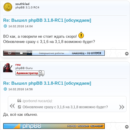
и
southklad
е
phpBB 3.1.0 RC4
Re: Вышел phpBB 3.1.8-RC1 [обсуждаем]
С
14.02.2016 14:04
о
о
ВО как, а говорили не стоит ждать скоро!
б
щ
Обновление сразу с 3,1,6 на 3,1,8 возможно будет?
е
н
и
е
rxu
phpBB Guru
Re: Вышел phpBB 3.1.8-RC1 [обсуждаем]
С
14.02.2016 14:56
о
о
б
igorbond писал(а):
щ
е
Обновление сразу с 3,1,6 на 3,1,8 возможно будет?
н
и
Да, всё как обычно.
е