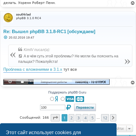
делать. Уоренн Роберт Пенн.
southklad
phpBB 3.1.0 RC4
Re: Вышел phpBB 3.1.8-RC1 [обсуждаем]
С
20.02.2016 19:47
о
о
б
KimIV писал(а):
щ
е
А в чём суть этой проблемы? Не могли бы пояснить на
н
пальцах? Пожалуйста!
и
е
Проблема с вложениями в 3.1.x
тут все
Поддержать phpBB Guru
Страница
1
из
12
1
2
3
4
5
12
След.
Сообщений: 166
…
Перейти
Этот сайт использует cookies для