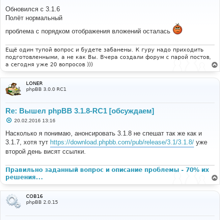
о
о
Обновился с 3.1.6
б
Полёт нормальный
щ
е
проблема с порядком отображения вложений осталась
н
и
е
Ещё один тупой вопрос и будете забанены. К гуру надо приходить
подготовленными, а не как Вы. Вчера создали форум с парой постов,
а сегодня уже 20 вопросов )))
LONER
phpBB 3.0.0 RC1
Re: Вышел phpBB 3.1.8-RC1 [обсуждаем]
С
20.02.2016 13:16
о
о
Насколько я понимаю, анонсировать 3.1.8 не спешат так же как и
б
3.1.7, хотя тут
https://download.phpbb.com/pub/release/3.1/3.1.8/
уже
щ
е
второй день висят ссылки.
н
и
е
Правильно заданный вопрос и описание проблемы - 70% их
решения...
COB16
phpBB 2.0.15