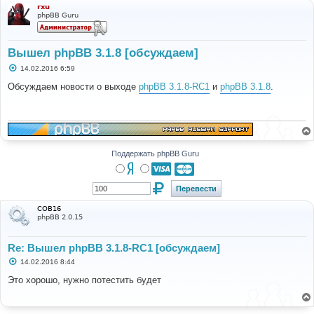
rxu
phpBB Guru
Вышел phpBB 3.1.8 [обсуждаем]
С
14.02.2016 6:59
о
о
Обсуждаем новости о выходе
phpBB 3.1.8-RC1
и
phpBB 3.1.8
.
б
щ
е
н
и
е
Поддержать phpBB Guru
COB16
phpBB 2.0.15
Re: Вышел phpBB 3.1.8-RC1 [обсуждаем]
С
14.02.2016 8:44
о
о
Это хорошо, нужно потестить будет
б
щ
е
н