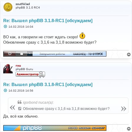
и
southklad
е
phpBB 3.1.0 RC4
Re: Вышел phpBB 3.1.8-RC1 [обсуждаем]
С
14.02.2016 14:04
о
о
ВО как, а говорили не стоит ждать скоро!
б
щ
Обновление сразу с 3,1,6 на 3,1,8 возможно будет?
е
н
и
е
rxu
phpBB Guru
Re: Вышел phpBB 3.1.8-RC1 [обсуждаем]
С
14.02.2016 14:56
о
о
б
igorbond писал(а):
щ
е
Обновление сразу с 3,1,6 на 3,1,8 возможно будет?
н
и
Да, всё как обычно.
е