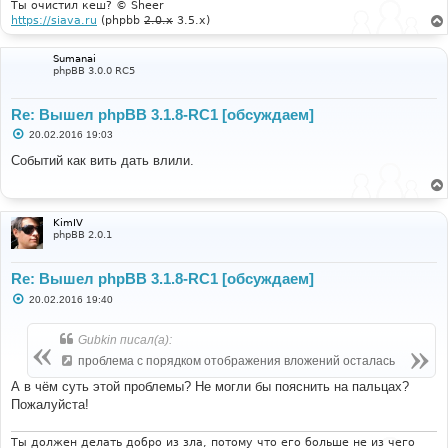
Ты очистил кеш? © Sheer
https://siava.ru
(phpbb
2.0.x
3.5.x)
Sumanai
phpBB 3.0.0 RC5
Re: Вышел phpBB 3.1.8-RC1 [обсуждаем]
С
20.02.2016 19:03
о
о
Событий как вить дать влили.
б
щ
е
н
и
KimIV
е
phpBB 2.0.1
Re: Вышел phpBB 3.1.8-RC1 [обсуждаем]
С
20.02.2016 19:40
о
о
б
Gubkin писал(а):
щ
е
проблема с порядком отображения вложений осталась
н
и
А в чём суть этой проблемы? Не могли бы пояснить на пальцах?
е
Пожалуйста!
Ты должен делать добро из зла, потому что его больше не из чего