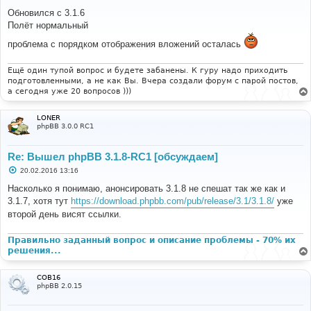
о
о
Обновился с 3.1.6
б
Полёт нормальный
щ
е
проблема с порядком отображения вложений осталась
н
и
е
Ещё один тупой вопрос и будете забанены. К гуру надо приходить
подготовленными, а не как Вы. Вчера создали форум с парой постов,
а сегодня уже 20 вопросов )))
LONER
phpBB 3.0.0 RC1
Re: Вышел phpBB 3.1.8-RC1 [обсуждаем]
С
20.02.2016 13:16
о
о
Насколько я понимаю, анонсировать 3.1.8 не спешат так же как и
б
3.1.7, хотя тут
https://download.phpbb.com/pub/release/3.1/3.1.8/
уже
щ
е
второй день висят ссылки.
н
и
е
Правильно заданный вопрос и описание проблемы - 70% их
решения...
COB16
phpBB 2.0.15