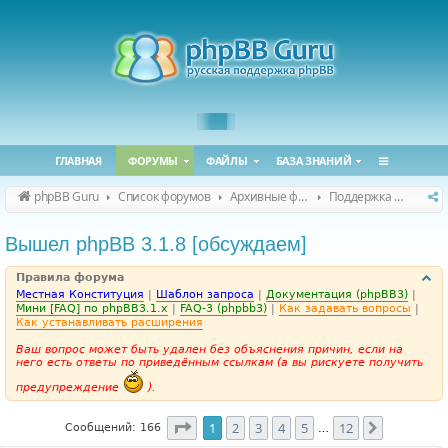
ГЛАВНАЯ
ФОРУМЫ
ФАЙЛЫ
БАЗА ЗНАНИЙ
phpBB Guru
Список форумов
Архивные форумы
Поддержка phpBB 3.1.x
Вышел phpBB 3.1.8 [обсуждаем]
Правила форума
Местная Конституция
|
Шаблон запроса
|
Документация (phpBB3)
|
Мини [FAQ] по phpBB3.1.x
|
FAQ-3 (phpbb3)
|
Как задавать вопросы
|
Как устанавливать расширения
Ваш вопрос может быть удален без объяснения причин, если на
него есть ответы по приведённым ссылкам (а вы рискуете получить
предупреждение
).
Страница
1
из
12
1
2
3
4
5
12
След.
Сообщений: 166
…