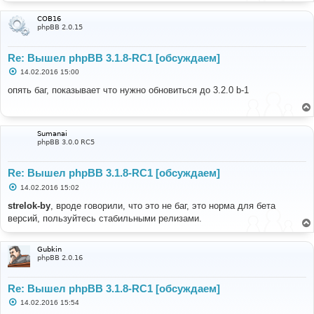
COB16
phpBB 2.0.15
Re: Вышел phpBB 3.1.8-RC1 [обсуждаем]
С
14.02.2016 15:00
о
о
опять баг, показывает что нужно обновиться до 3.2.0 b-1
б
щ
е
н
и
Sumanai
е
phpBB 3.0.0 RC5
Re: Вышел phpBB 3.1.8-RC1 [обсуждаем]
С
14.02.2016 15:02
о
о
strelok-by
, вроде говорили, что это не баг, это норма для бета
б
версий, пользуйтесь стабильными релизами.
щ
е
н
и
Gubkin
е
phpBB 2.0.16
Re: Вышел phpBB 3.1.8-RC1 [обсуждаем]
С
14.02.2016 15:54
о