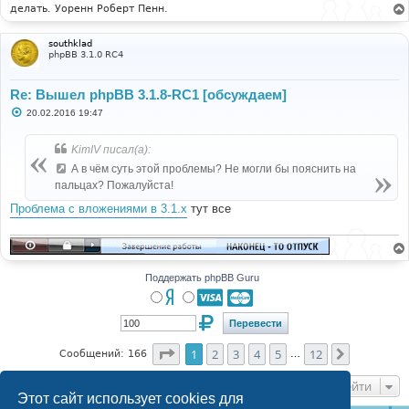
делать. Уоренн Роберт Пенн.
southklad
phpBB 3.1.0 RC4
Re: Вышел phpBB 3.1.8-RC1 [обсуждаем]
С
20.02.2016 19:47
о
о
б
KimIV писал(а):
щ
е
А в чём суть этой проблемы? Не могли бы пояснить на
н
пальцах? Пожалуйста!
и
е
Проблема с вложениями в 3.1.x
тут все
Поддержать phpBB Guru
Страница
1
из
12
1
2
3
4
5
12
След.
Сообщений: 166
…
Перейти
Этот сайт использует cookies для