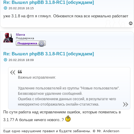
Re: Вышел phpBB 3.1.8-RC1 [обсуждаем]
С
20.02.2016 16:15
о
о
уже 3.1.8 на фтп я глянул. Обновился пока все нормально работает
б
щ
е
н
и
Siava
е
Поддержка
Re: Вышел phpBB 3.1.8-RC1 [обсуждаем]
С
20.02.2016 18:09
о
о
б
щ
Важные исправления:
е
н
и
Удаление пользователей из группы "Новые пользователи".
е
Безвозвратное удаление сообщений.
Ошибка с обновлением данных сессий, в результате чего
некорректно отображались онлайн-статистика.
По сути работа над исправлением ошибок, которые появились в
3.1.7? А больше ничего нового..?
Еще одно нарушение правил и будете забанены. © Mr. Anderson