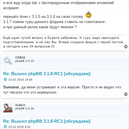
о
я всё жду когда баг с беспорядочным отображением вложений
б
исправят
щ
е
н
перешёл блин с 3.1.5 на 3.1.6 на свою голову
и
3.1.7 помню гуры данного форума ставить не советовали...
е
а про данный релиз какие будут мнения ?
Ещё один тупой вопрос и будете забанены. К гуру надо приходить
подготовленными, а не как Вы. Вчера создали форум с парой постов,
а сегодня уже 20 вопросов )))
COB16
phpBB 2.0.15
Re: Вышел phpBB 3.1.8-RC1 [обсуждаем]
С
14.02.2016 16:06
о
о
Sumanai
, да меня устраивает и эта версия. Просто я не видел что
б
тут писали что это нормально.
щ
е
н
и
Gubkin
е
phpBB 2.0.16
Re: Вышел phpBB 3.1.8-RC1 [обсуждаем]
С
20.02.2016 9:41