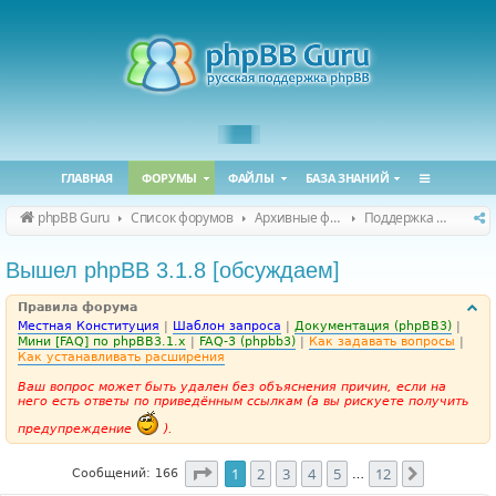
ГЛАВНАЯ
ФОРУМЫ
ФАЙЛЫ
БАЗА ЗНАНИЙ
phpBB Guru
Список форумов
Архивные форумы
Поддержка phpBB 3.1.x
Вышел phpBB 3.1.8 [обсуждаем]
Правила форума
Местная Конституция
|
Шаблон запроса
|
Документация (phpBB3)
|
Мини [FAQ] по phpBB3.1.x
|
FAQ-3 (phpbb3)
|
Как задавать вопросы
|
Как устанавливать расширения
Ваш вопрос может быть удален без объяснения причин, если на
него есть ответы по приведённым ссылкам (а вы рискуете получить
предупреждение
).
Страница
1
из
12
1
2
3
4
5
12
След.
Сообщений: 166
…