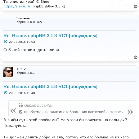
Ты очистил кеш? © Sheer
https://siava.ru
(phpbb
2.0.x
3.5.x)
Sumanai
phpBB 3.0.0 RC5
Re: Вышел phpBB 3.1.8-RC1 [обсуждаем]
С
20.02.2016 19:03
о
о
Событий как вить дать влили.
б
щ
е
н
и
KimIV
е
phpBB 2.0.1
Re: Вышел phpBB 3.1.8-RC1 [обсуждаем]
С
20.02.2016 19:40
о
о
б
Gubkin писал(а):
щ
е
проблема с порядком отображения вложений осталась
н
и
А в чём суть этой проблемы? Не могли бы пояснить на пальцах?
е
Пожалуйста!
Ты должен делать добро из зла, потому что его больше не из чего