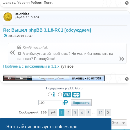
делать. Уоренн Роберт Пенн.
southklad
phpBB 3.1.0 RC4
Re: Вышел phpBB 3.1.8-RC1 [обсуждаем]
С
20.02.2016 19:47
о
о
б
KimIV писал(а):
щ
е
А в чём суть этой проблемы? Не могли бы пояснить на
н
пальцах? Пожалуйста!
и
е
Проблема с вложениями в 3.1.x
тут все
Поддержать phpBB Guru
Страница
1
из
12
1
2
3
4
5
12
След.
Сообщений: 166
…
Перейти
Этот сайт использует cookies для