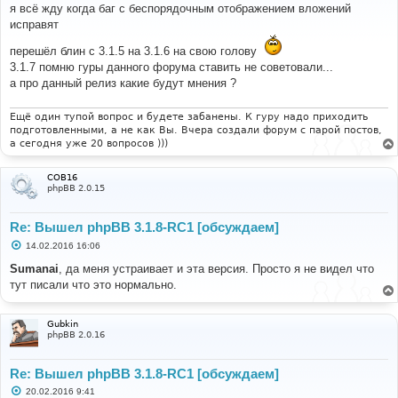
о
я всё жду когда баг с беспорядочным отображением вложений
б
исправят
щ
е
н
перешёл блин с 3.1.5 на 3.1.6 на свою голову
и
3.1.7 помню гуры данного форума ставить не советовали...
е
а про данный релиз какие будут мнения ?
Ещё один тупой вопрос и будете забанены. К гуру надо приходить
подготовленными, а не как Вы. Вчера создали форум с парой постов,
а сегодня уже 20 вопросов )))
COB16
phpBB 2.0.15
Re: Вышел phpBB 3.1.8-RC1 [обсуждаем]
С
14.02.2016 16:06
о
о
Sumanai
, да меня устраивает и эта версия. Просто я не видел что
б
тут писали что это нормально.
щ
е
н
и
Gubkin
е
phpBB 2.0.16
Re: Вышел phpBB 3.1.8-RC1 [обсуждаем]
С
20.02.2016 9:41