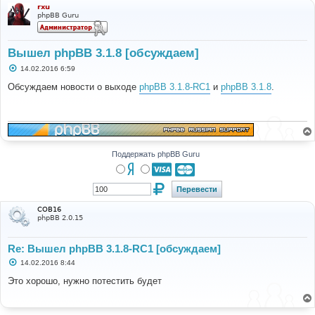
rxu
phpBB Guru
Вышел phpBB 3.1.8 [обсуждаем]
С
14.02.2016 6:59
о
о
Обсуждаем новости о выходе
phpBB 3.1.8-RC1
и
phpBB 3.1.8
.
б
щ
е
н
и
е
Поддержать phpBB Guru
COB16
phpBB 2.0.15
Re: Вышел phpBB 3.1.8-RC1 [обсуждаем]
С
14.02.2016 8:44
о
о
Это хорошо, нужно потестить будет
б
щ
е
н