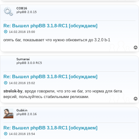
COB16
phpBB 2.0.15
Re: Вышел phpBB 3.1.8-RC1 [обсуждаем]
С
14.02.2016 15:00
о
о
опять баг, показывает что нужно обновиться до 3.2.0 b-1
б
щ
е
н
и
Sumanai
е
phpBB 3.0.0 RC5
Re: Вышел phpBB 3.1.8-RC1 [обсуждаем]
С
14.02.2016 15:02
о
о
strelok-by
, вроде говорили, что это не баг, это норма для бета
б
версий, пользуйтесь стабильными релизами.
щ
е
н
и
Gubkin
е
phpBB 2.0.16
Re: Вышел phpBB 3.1.8-RC1 [обсуждаем]
С
14.02.2016 15:54
о