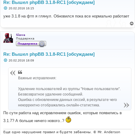
Re: Вышел phpBB 3.1.8-RC1 [обсуждаем]
С
20.02.2016 16:15
о
о
уже 3.1.8 на фтп я глянул. Обновился пока все нормально работает
б
щ
е
н
и
Siava
е
Поддержка
Re: Вышел phpBB 3.1.8-RC1 [обсуждаем]
С
20.02.2016 18:09
о
о
б
щ
Важные исправления:
е
н
и
Удаление пользователей из группы "Новые пользователи".
е
Безвозвратное удаление сообщений.
Ошибка с обновлением данных сессий, в результате чего
некорректно отображались онлайн-статистика.
По сути работа над исправлением ошибок, которые появились в
3.1.7? А больше ничего нового..?
Еще одно нарушение правил и будете забанены. © Mr. Anderson