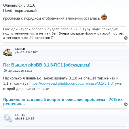
о
о
Обновился с 3.1.6
б
Полёт нормальный
щ
е
проблема с порядком отображения вложений осталась
н
и
е
Ещё один тупой вопрос и будете забанены. К гуру надо приходить
подготовленными, а не как Вы. Вчера создали форум с парой постов,
а сегодня уже 20 вопросов )))
LONER
phpBB 3.0.0 RC1
Re: Вышел phpBB 3.1.8-RC1 [обсуждаем]
С
20.02.2016 13:16
о
о
Насколько я понимаю, анонсировать 3.1.8 не спешат так же как и
б
3.1.7, хотя тут
https://download.phpbb.com/pub/release/3.1/3.1.8/
уже
щ
е
второй день висят ссылки.
н
и
е
Правильно заданный вопрос и описание проблемы - 70% их
решения...
COB16
phpBB 2.0.15