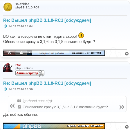
и
southklad
е
phpBB 3.1.0 RC4
Re: Вышел phpBB 3.1.8-RC1 [обсуждаем]
С
14.02.2016 14:04
о
о
ВО как, а говорили не стоит ждать скоро!
б
щ
Обновление сразу с 3,1,6 на 3,1,8 возможно будет?
е
н
и
е
rxu
phpBB Guru
Re: Вышел phpBB 3.1.8-RC1 [обсуждаем]
С
14.02.2016 14:56
о
о
б
igorbond писал(а):
щ
е
Обновление сразу с 3,1,6 на 3,1,8 возможно будет?
н
и
Да, всё как обычно.
е