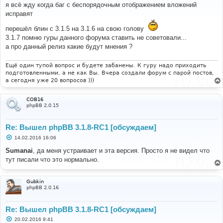
о
я всё жду когда баг с беспорядочным отображением вложений
б
исправят
щ
е
н
перешёл блин с 3.1.5 на 3.1.6 на свою голову
и
3.1.7 помню гуры данного форума ставить не советовали...
е
а про данный релиз какие будут мнения ?
Ещё один тупой вопрос и будете забанены. К гуру надо приходить
подготовленными, а не как Вы. Вчера создали форум с парой постов,
а сегодня уже 20 вопросов )))
COB16
phpBB 2.0.15
Re: Вышел phpBB 3.1.8-RC1 [обсуждаем]
С
14.02.2016 16:06
о
о
Sumanai
, да меня устраивает и эта версия. Просто я не видел что
б
тут писали что это нормально.
щ
е
н
и
Gubkin
е
phpBB 2.0.16
Re: Вышел phpBB 3.1.8-RC1 [обсуждаем]
С
20.02.2016 9:41