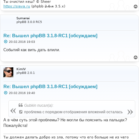
Ты очистил кеш? © Sheer
https://siava.ru
(phpbb
2.0.x
3.5.x)
Sumanai
phpBB 3.0.0 RC5
Re: Вышел phpBB 3.1.8-RC1 [обсуждаем]
С
20.02.2016 19:03
о
о
Событий как вить дать влили.
б
щ
е
н
и
KimIV
е
phpBB 2.0.1
Re: Вышел phpBB 3.1.8-RC1 [обсуждаем]
С
20.02.2016 19:40
о
о
б
Gubkin писал(а):
щ
е
проблема с порядком отображения вложений осталась
н
и
А в чём суть этой проблемы? Не могли бы пояснить на пальцах?
е
Пожалуйста!
Ты должен делать добро из зла, потому что его больше не из чего