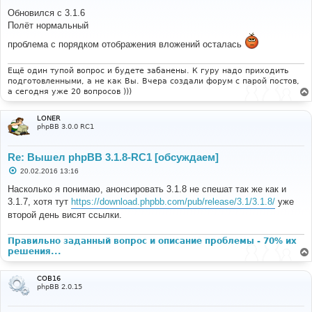
о
о
Обновился с 3.1.6
б
Полёт нормальный
щ
е
проблема с порядком отображения вложений осталась
н
и
е
Ещё один тупой вопрос и будете забанены. К гуру надо приходить
подготовленными, а не как Вы. Вчера создали форум с парой постов,
а сегодня уже 20 вопросов )))
LONER
phpBB 3.0.0 RC1
Re: Вышел phpBB 3.1.8-RC1 [обсуждаем]
С
20.02.2016 13:16
о
о
Насколько я понимаю, анонсировать 3.1.8 не спешат так же как и
б
3.1.7, хотя тут
https://download.phpbb.com/pub/release/3.1/3.1.8/
уже
щ
е
второй день висят ссылки.
н
и
е
Правильно заданный вопрос и описание проблемы - 70% их
решения...
COB16
phpBB 2.0.15