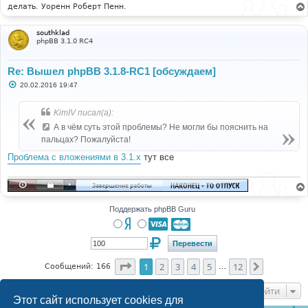
делать. Уоренн Роберт Пенн.
southklad
phpBB 3.1.0 RC4
Re: Вышел phpBB 3.1.8-RC1 [обсуждаем]
С
20.02.2016 19:47
о
о
б
KimIV писал(а):
щ
е
А в чём суть этой проблемы? Не могли бы пояснить на
н
пальцах? Пожалуйста!
и
е
Проблема с вложениями в 3.1.x
тут все
Поддержать phpBB Guru
Страница
1
из
12
1
2
3
4
5
12
След.
Сообщений: 166
…
Перейти
Этот сайт использует cookies для