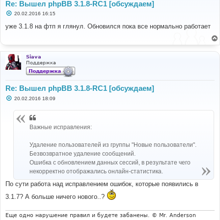
Re: Вышел phpBB 3.1.8-RC1 [обсуждаем]
С
20.02.2016 16:15
о
о
уже 3.1.8 на фтп я глянул. Обновился пока все нормально работает
б
щ
е
н
и
Siava
е
Поддержка
Re: Вышел phpBB 3.1.8-RC1 [обсуждаем]
С
20.02.2016 18:09
о
о
б
щ
Важные исправления:
е
н
и
Удаление пользователей из группы "Новые пользователи".
е
Безвозвратное удаление сообщений.
Ошибка с обновлением данных сессий, в результате чего
некорректно отображались онлайн-статистика.
По сути работа над исправлением ошибок, которые появились в
3.1.7? А больше ничего нового..?
Еще одно нарушение правил и будете забанены. © Mr. Anderson