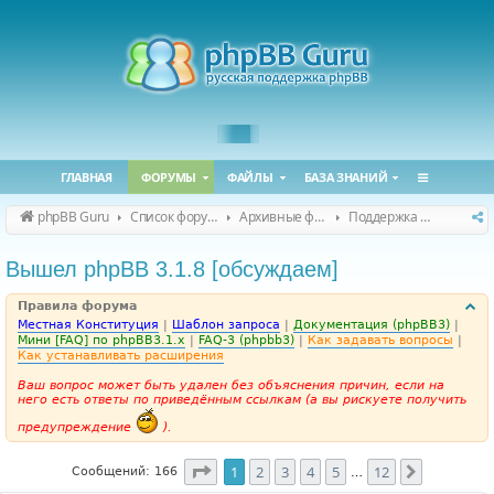
ГЛАВНАЯ
ФОРУМЫ
ФАЙЛЫ
БАЗА ЗНАНИЙ
phpBB Guru
Список форумов
Архивные форумы
Поддержка phpBB 3.1.x
Вышел phpBB 3.1.8 [обсуждаем]
Правила форума
Местная Конституция
|
Шаблон запроса
|
Документация (phpBB3)
|
Мини [FAQ] по phpBB3.1.x
|
FAQ-3 (phpbb3)
|
Как задавать вопросы
|
Как устанавливать расширения
Ваш вопрос может быть удален без объяснения причин, если на
него есть ответы по приведённым ссылкам (а вы рискуете получить
предупреждение
).
Страница
1
из
12
1
2
3
4
5
12
След.
Сообщений: 166
…