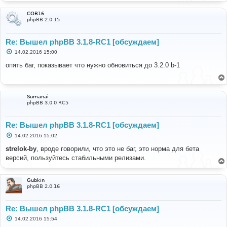
COB16
phpBB 2.0.15
Re: Вышел phpBB 3.1.8-RC1 [обсуждаем]
С
14.02.2016 15:00
о
о
опять баг, показывает что нужно обновиться до 3.2.0 b-1
б
щ
е
н
и
Sumanai
е
phpBB 3.0.0 RC5
Re: Вышел phpBB 3.1.8-RC1 [обсуждаем]
С
14.02.2016 15:02
о
о
strelok-by
, вроде говорили, что это не баг, это норма для бета
б
версий, пользуйтесь стабильными релизами.
щ
е
н
и
Gubkin
е
phpBB 2.0.16
Re: Вышел phpBB 3.1.8-RC1 [обсуждаем]
С
14.02.2016 15:54
о