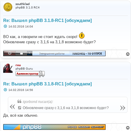
и
southklad
е
phpBB 3.1.0 RC4
Re: Вышел phpBB 3.1.8-RC1 [обсуждаем]
С
14.02.2016 14:04
о
о
ВО как, а говорили не стоит ждать скоро!
б
щ
Обновление сразу с 3,1,6 на 3,1,8 возможно будет?
е
н
и
е
rxu
phpBB Guru
Re: Вышел phpBB 3.1.8-RC1 [обсуждаем]
С
14.02.2016 14:56
о
о
б
igorbond писал(а):
щ
е
Обновление сразу с 3,1,6 на 3,1,8 возможно будет?
н
и
Да, всё как обычно.
е