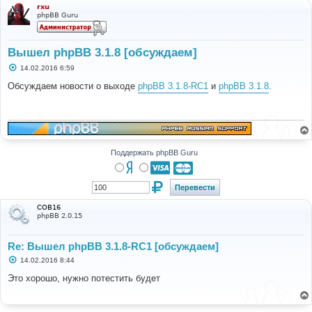
rxu
phpBB Guru
Вышел phpBB 3.1.8 [обсуждаем]
С
14.02.2016 6:59
о
о
Обсуждаем новости о выходе
phpBB 3.1.8-RC1
и
phpBB 3.1.8
.
б
щ
е
н
и
е
Поддержать phpBB Guru
COB16
phpBB 2.0.15
Re: Вышел phpBB 3.1.8-RC1 [обсуждаем]
С
14.02.2016 8:44
о
о
Это хорошо, нужно потестить будет
б
щ
е
н