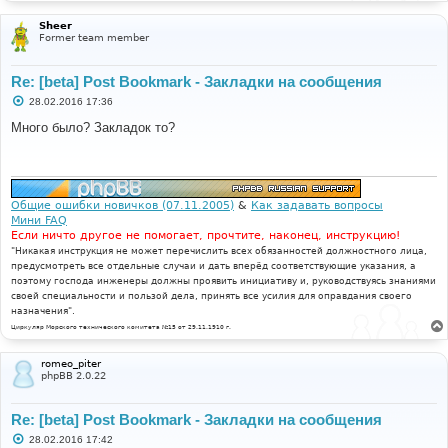
Sheer
Former team member
Re: [beta] Post Bookmark - Закладки на сообщения
С
28.02.2016 17:36
о
о
Много было? Закладок то?
б
щ
е
н
и
е
Общие ошибки новичков (07.11.2005)
&
Как задавать вопросы
Мини FAQ
Если ничто другое не помогает, прочтите, наконец, инструкцию!
"Никакая инструкция не может перечислить всех обязанностей должностного лица,
предусмотреть все отдельные случаи и дать вперёд соответствующие указания, а
поэтому господа инженеры должны проявить инициативу и, руководствуясь знаниями
своей специальности и пользой дела, принять все усилия для оправдания своего
назначения".
Циркуляр Морского технического комитета №15 от 29.11.1910 г.
romeo_piter
phpBB 2.0.22
Re: [beta] Post Bookmark - Закладки на сообщения
С
28.02.2016 17:42