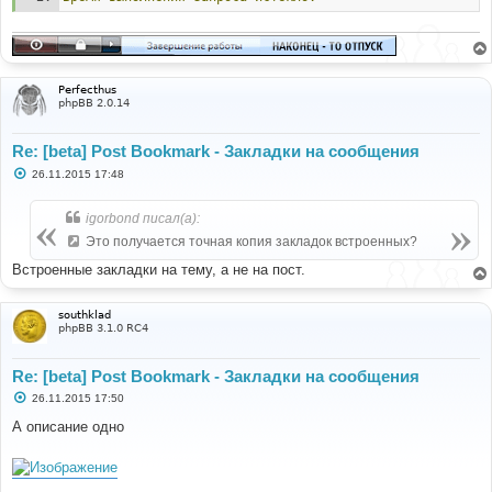
Perfecthus
phpBB 2.0.14
Re: [beta] Post Bookmark - Закладки на сообщения
С
26.11.2015 17:48
о
о
б
igorbond писал(а):
щ
е
Это получается точная копия закладок встроенных?
н
и
Встроенные закладки на тему, а не на пост.
е
southklad
phpBB 3.1.0 RC4
Re: [beta] Post Bookmark - Закладки на сообщения
С
26.11.2015 17:50
о
о
А описание одно
б
щ
е
н
и