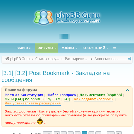
ГЛАВНАЯ
ФОРУМЫ
ФАЙЛЫ
БАЗА ЗНАНИЙ
phpBB Guru
Список форумов
Расширения phpBB
Анонсы и поддержка расширений для phpBB
[3.1] [3.2] Post Bookmark - Закладки на
сообщения
Правила форума
Местная Конституция
|
Шаблон запроса
|
Документация (phpBB3)
|
Мини [FAQ] по phpBB3.1.x/3.3.x
|
FAQ
|
Как задавать вопросы
|
Как устанавливать расширения
Ваш вопрос может быть удален без объяснения причин, если на
него есть ответы по приведённым ссылкам (а вы рискуете получить
предупреждение
).