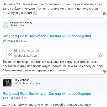
о
о
Не, штук 20. Непонятно просто почему сдохли. Хуже всего то, что я
б
залез в базу и увидел что никто кроме меня почти не пользуется
щ
е
этим фукнционалом ((((
н
и
е
Вчерашний борщ
phpBB 2.0.4
Re: [beta] Post Bookmark - Закладки на сообщения
С
09.07.2016 20:45
о
о
б
Sheer писал(а):
щ
е
posbookmark.jpg
н
и
Тестовый пример с короткими названиями темы, как только тема
е
достаточно длинная происходит наложение текста на соседнее поле
"Примечание", вместо переноса по строкам.
HAMMER663
Former team member
Re: [beta] Post Bookmark - Закладки на сообщения
С
11.07.2016 18:21
о
о
Если закладок очень много, то на второй странице закладок
б