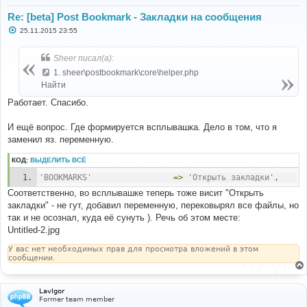
Re: [beta] Post Bookmark - Закладки на сообщения
С
25.11.2015 23:55
о
о
б
Sheer писал(а):
щ
е
1. sheer\postbookmark\core\helper.php
н
Найти
и
е
Работает. Спасибо.
И ещё вопрос. Где формируется всплывашка. Дело в том, что я
заменил яз. переменную.
КОД:
ВЫДЕЛИТЬ ВСЁ
'BOOKMARKS'
=>
'Открыть закладки'
,
Соответственно, во всплывашке теперь тоже висит "Открыть
закладки" - не гут, добавил переменную, перековырял все файлы, но
так и не осознал, куда её сунуть ). Речь об этом месте:
Untitled-2.jpg
У вас нет необходимых прав для просмотра вложений в этом
сообщении.
LavIgor
Former team member