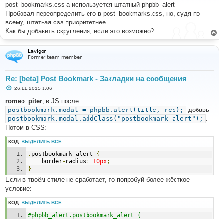
е
post_bookmarks.css а используется штатный phpbb_alert
н
Пробовал переопределить его в post_bookmarks.css, но, судя по
и
е
всему, штатная css приоритетнее.
Как бы добавить скругления, если это возможно?
LavIgor
Former team member
Re: [beta] Post Bookmark - Закладки на сообщения
С
26.11.2015 1:06
о
о
romeo_piter
, в JS после
б
postbookmark.modal = phpbb.alert(title, res);
добавь
щ
е
postbookmark.modal.addClass("postbookmark_alert");
.
н
Потом в CSS:
и
е
КОД:
ВЫДЕЛИТЬ ВСЁ
.
postbookmark_alert 
{
	border
-
radius
:
10px
;
}
Если в твоём стиле не сработает, то попробуй более жёсткое
условие:
КОД:
ВЫДЕЛИТЬ ВСЁ
#phpbb_alert.postbookmark_alert {