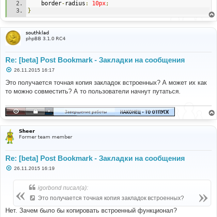
	border
-
radius
:
10px
;
}
southklad
phpBB 3.1.0 RC4
Re: [beta] Post Bookmark - Закладки на сообщения
С
26.11.2015 16:17
о
о
Это получается точная копия закладок встроенных? А может их как
б
то можно совместить? А то пользователи начнут путаться.
щ
е
н
и
е
Sheer
Former team member
Re: [beta] Post Bookmark - Закладки на сообщения
С
26.11.2015 16:19
о
о
б
igorbond писал(а):
щ
е
Это получается точная копия закладок встроенных?
н
и
Нет. Зачем было бы копировать встроенный функционал?
е