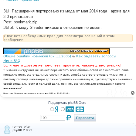
ЗЫ. Расширения портировано из мода от мая 2014 года , архив для
3.0 прилагается
Post_bookmark.zip
ЗЫЫ. К моду Shreder
никакого
отношения не имеет.
У вас нет необходимых прав для просмотра вложений в этом
сообщении.
Общие ошибки новичков (07.11.2005)
&
Как задавать вопросы
Мини FAQ
Если ничто другое не помогает, прочтите, наконец, инструкцию!
"Никакая инструкция не может перечислить всех обязанностей должностного лица,
предусмотреть все отдельные случаи и дать вперёд соответствующие указания, а
поэтому господа инженеры должны проявить инициативу и, руководствуясь знаниями
своей специальности и пользой дела, принять все усилия для оправдания своего
назначения".
Циркуляр Морского технического комитета №15 от 29.11.1910 г.
Поддержать phpBB Guru
romeo_piter
phpBB 2.0.22