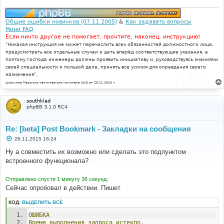
Общие ошибки новичков (07.11.2005)
&
Как задавать вопросы
Мини FAQ
Если ничто другое не помогает, прочтите, наконец, инструкцию!
"Никакая инструкция не может перечислить всех обязанностей должностного лица,
предусмотреть все отдельные случаи и дать вперёд соответствующие указания, а
поэтому господа инженеры должны проявить инициативу и, руководствуясь знаниями
своей специальности и пользой дела, принять все усилия для оправдания своего
назначения".
Циркуляр Морского технического комитета №15 от 29.11.1910 г.
southklad
phpBB 3.1.0 RC4
Re: [beta] Post Bookmark - Закладки на сообщения
С
26.11.2015 16:24
о
о
Ну а совместить их возможно или сделать это подпунктом
б
встроенного функционала?
щ
е
н
Отправлено спустя 1 минуту 36 секунд:
и
е
Сейчас опробовал в действии. Пишет
КОД:
ВЫДЕЛИТЬ ВСЁ
ОШИБКА
Время
выполнения
запроса
истекло.