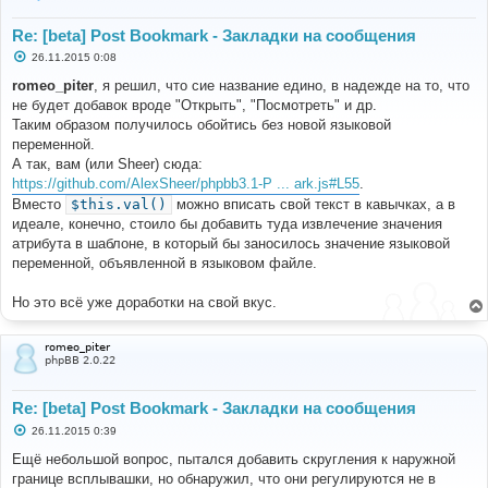
Re: [beta] Post Bookmark - Закладки на сообщения
С
26.11.2015 0:08
о
о
romeo_piter
, я решил, что сие название едино, в надежде на то, что
б
не будет добавок вроде "Открыть", "Посмотреть" и др.
щ
е
Таким образом получилось обойтись без новой языковой
н
переменной.
и
е
А так, вам (или Sheer) сюда:
https://github.com/AlexSheer/phpbb3.1-P ... ark.js#L55
.
Вместо
$this.val()
можно вписать свой текст в кавычках, а в
идеале, конечно, стоило бы добавить туда извлечение значения
атрибута в шаблоне, в который бы заносилось значение языковой
переменной, объявленной в языковом файле.
Но это всё уже доработки на свой вкус.
romeo_piter
phpBB 2.0.22
Re: [beta] Post Bookmark - Закладки на сообщения
С
26.11.2015 0:39
о
о
Ещё небольшой вопрос, пытался добавить скругления к наружной
б
границе всплывашки, но обнаружил, что они регулируются не в
щ