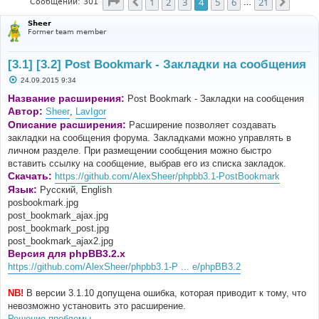
Страница
4
из
21
1
2
3
4
5
6
21
Пред.
След.
Сообщений: 301
…
Sheer
Former team member
[3.1] [3.2] Post Bookmark - Закладки на сообщения
С
24.09.2015 9:34
о
о
Название расширения:
Post Bookmark - Закладки на сообщения
б
Автор:
Sheer
,
LavIgor
щ
е
Описание расширения:
Расширение позволяет создавать
н
закладки на сообщения форума. Закладками можно управлять в
и
е
личном разделе. При размещении сообщения можно быстро
вставить ссылку на сообщение, выбрав его из списка закладок.
Скачать:
https://github.com/AlexSheer/phpbb3.1-PostBookmark
Язык:
Русский, English
posbookmark.jpg
post_bookmark_ajax.jpg
post_bookmark_post.jpg
post_bookmark_ajax2.jpg
Версия для phpBB3.2.x
https://github.com/AlexSheer/phpbb3.1-P ... e/phpBB3.2
NB!
В версии 3.1.10 допущена ошибка, которая приводит к тому, что
невозможно установить это расширение.
Решение проблемы