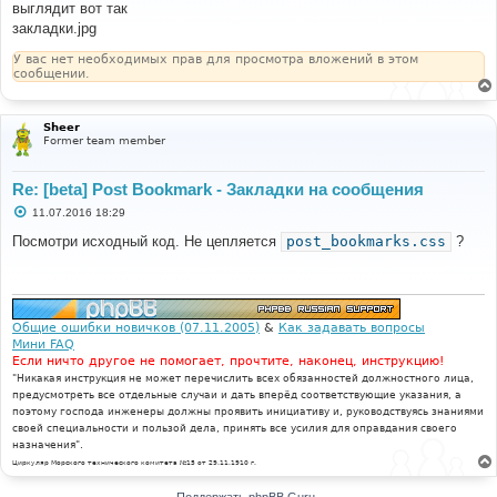
выглядит вот так
щ
е
закладки.jpg
н
и
У вас нет необходимых прав для просмотра вложений в этом
е
сообщении.
Sheer
Former team member
Re: [beta] Post Bookmark - Закладки на сообщения
С
11.07.2016 18:29
о
о
Посмотри исходный код. Не цепляется
post_bookmarks.css
?
б
щ
е
н
и
е
Общие ошибки новичков (07.11.2005)
&
Как задавать вопросы
Мини FAQ
Если ничто другое не помогает, прочтите, наконец, инструкцию!
"Никакая инструкция не может перечислить всех обязанностей должностного лица,
предусмотреть все отдельные случаи и дать вперёд соответствующие указания, а
поэтому господа инженеры должны проявить инициативу и, руководствуясь знаниями
своей специальности и пользой дела, принять все усилия для оправдания своего
назначения".
Циркуляр Морского технического комитета №15 от 29.11.1910 г.
Поддержать phpBB Guru