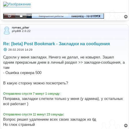
е
romeo_piter
phpBB 2.0.22
Re: [beta] Post Bookmark - Закладки на сообщения
С
28.02.2016 14:29
о
о
Сдохли у меня закладки. Ничего не делал, не ковырял. Зашел
б
одним прекрасным днем в личный раздел >> закладки-сообщения, а
щ
е
там
н
- Ошибка сервера 500
и
е
В какую сторону можно посмотреть?
Отправлено спустя 7 минут 1 секунду:
Поправка, закладки слетели только у меня (у админа), у остальных
всё работает )
Отправлено спустя 11 минут 23 секунды:
Вопрос решил удалением всех своих закладок из бд
Но глюк странный