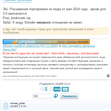
ЗЫ. Расширения портировано из мода от мая 2014 года , архив для
3.0 прилагается
Post_bookmark.zip
ЗЫЫ. К моду Shreder
никакого
отношения не имеет.
У вас нет необходимых прав для просмотра вложений в этом
сообщении.
Общие ошибки новичков (07.11.2005)
&
Как задавать вопросы
Мини FAQ
Если ничто другое не помогает, прочтите, наконец, инструкцию!
"Никакая инструкция не может перечислить всех обязанностей должностного лица,
предусмотреть все отдельные случаи и дать вперёд соответствующие указания, а
поэтому господа инженеры должны проявить инициативу и, руководствуясь знаниями
своей специальности и пользой дела, принять все усилия для оправдания своего
назначения".
Циркуляр Морского технического комитета №15 от 29.11.1910 г.
Поддержать phpBB Guru
romeo_piter
phpBB 2.0.22