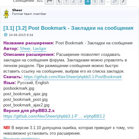
Страница
4
из
21
1
2
3
4
5
6
21
Пред.
След.
Сообщений: 301
…
Sheer
Former team member
[3.1] [3.2] Post Bookmark - Закладки на сообщения
С
24.09.2015 9:34
о
о
Название расширения:
Post Bookmark - Закладки на сообщения
б
Автор:
Sheer
,
LavIgor
щ
е
Описание расширения:
Расширение позволяет создавать
н
закладки на сообщения форума. Закладками можно управлять в
и
е
личном разделе. При размещении сообщения можно быстро
вставить ссылку на сообщение, выбрав его из списка закладок.
Скачать:
https://github.com/AlexSheer/phpbb3.1-PostBookmark
Язык:
Русский, English
posbookmark.jpg
post_bookmark_ajax.jpg
post_bookmark_post.jpg
post_bookmark_ajax2.jpg
Версия для phpBB3.2.x
https://github.com/AlexSheer/phpbb3.1-P ... e/phpBB3.2
NB!
В версии 3.1.10 допущена ошибка, которая приводит к тому, что
невозможно установить это расширение.
Решение проблемы