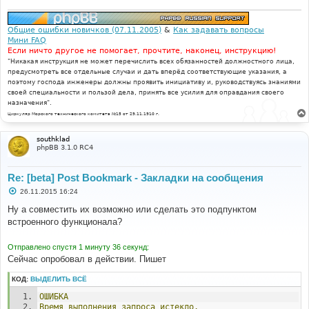
Общие ошибки новичков (07.11.2005)
&
Как задавать вопросы
Мини FAQ
Если ничто другое не помогает, прочтите, наконец, инструкцию!
"Никакая инструкция не может перечислить всех обязанностей должностного лица,
предусмотреть все отдельные случаи и дать вперёд соответствующие указания, а
поэтому господа инженеры должны проявить инициативу и, руководствуясь знаниями
своей специальности и пользой дела, принять все усилия для оправдания своего
назначения".
Циркуляр Морского технического комитета №15 от 29.11.1910 г.
southklad
phpBB 3.1.0 RC4
Re: [beta] Post Bookmark - Закладки на сообщения
С
26.11.2015 16:24
о
о
Ну а совместить их возможно или сделать это подпунктом
б
встроенного функционала?
щ
е
н
Отправлено спустя 1 минуту 36 секунд:
и
е
Сейчас опробовал в действии. Пишет
КОД:
ВЫДЕЛИТЬ ВСЁ
ОШИБКА
Время
выполнения
запроса
истекло.