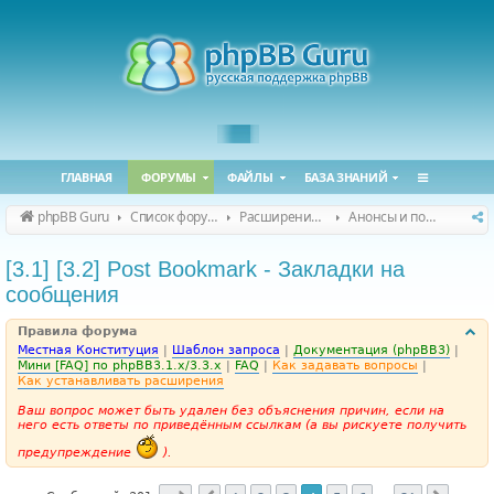
ГЛАВНАЯ
ФОРУМЫ
ФАЙЛЫ
БАЗА ЗНАНИЙ
phpBB Guru
Список форумов
Расширения phpBB
Анонсы и поддержка расширений для phpBB
[3.1] [3.2] Post Bookmark - Закладки на
сообщения
Правила форума
Местная Конституция
|
Шаблон запроса
|
Документация (phpBB3)
|
Мини [FAQ] по phpBB3.1.x/3.3.x
|
FAQ
|
Как задавать вопросы
|
Как устанавливать расширения
Ваш вопрос может быть удален без объяснения причин, если на
него есть ответы по приведённым ссылкам (а вы рискуете получить
предупреждение
).