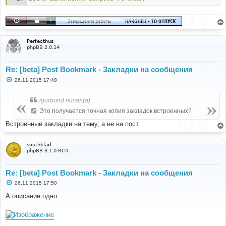
Perfecthus
phpBB 2.0.14
Re: [beta] Post Bookmark - Закладки на сообщения
С
26.11.2015 17:48
о
о
б
igorbond писал(а):
щ
е
Это получается точная копия закладок встроенных?
н
и
Встроенные закладки на тему, а не на пост.
е
southklad
phpBB 3.1.0 RC4
Re: [beta] Post Bookmark - Закладки на сообщения
С
26.11.2015 17:50
о
о
А описание одно
б
щ
е
н
и