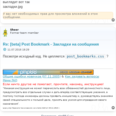
выглядит вот так
щ
е
закладки.jpg
н
и
У вас нет необходимых прав для просмотра вложений в этом
е
сообщении.
Sheer
Former team member
Re: [beta] Post Bookmark - Закладки на сообщения
С
11.07.2016 18:29
о
о
Посмотри исходный код. Не цепляется
post_bookmarks.css
?
б
щ
е
н
и
е
Общие ошибки новичков (07.11.2005)
&
Как задавать вопросы
Мини FAQ
Если ничто другое не помогает, прочтите, наконец, инструкцию!
"Никакая инструкция не может перечислить всех обязанностей должностного лица,
предусмотреть все отдельные случаи и дать вперёд соответствующие указания, а
поэтому господа инженеры должны проявить инициативу и, руководствуясь знаниями
своей специальности и пользой дела, принять все усилия для оправдания своего
назначения".
Циркуляр Морского технического комитета №15 от 29.11.1910 г.
Поддержать phpBB Guru