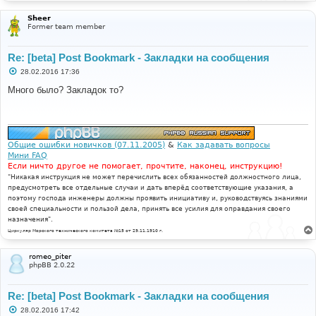
Sheer
Former team member
Re: [beta] Post Bookmark - Закладки на сообщения
С
28.02.2016 17:36
о
о
Много было? Закладок то?
б
щ
е
н
и
е
Общие ошибки новичков (07.11.2005)
&
Как задавать вопросы
Мини FAQ
Если ничто другое не помогает, прочтите, наконец, инструкцию!
"Никакая инструкция не может перечислить всех обязанностей должностного лица,
предусмотреть все отдельные случаи и дать вперёд соответствующие указания, а
поэтому господа инженеры должны проявить инициативу и, руководствуясь знаниями
своей специальности и пользой дела, принять все усилия для оправдания своего
назначения".
Циркуляр Морского технического комитета №15 от 29.11.1910 г.
romeo_piter
phpBB 2.0.22
Re: [beta] Post Bookmark - Закладки на сообщения
С
28.02.2016 17:42