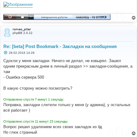
е
romeo_piter
phpBB 2.0.22
Re: [beta] Post Bookmark - Закладки на сообщения
С
28.02.2016 14:29
о
о
Сдохли у меня закладки. Ничего не делал, не ковырял. Зашел
б
одним прекрасным днем в личный раздел >> закладки-сообщения, а
щ
е
там
н
- Ошибка сервера 500
и
е
В какую сторону можно посмотреть?
Отправлено спустя 7 минут 1 секунду:
Поправка, закладки слетели только у меня (у админа), у остальных
всё работает )
Отправлено спустя 11 минут 23 секунды:
Вопрос решил удалением всех своих закладок из бд
Но глюк странный