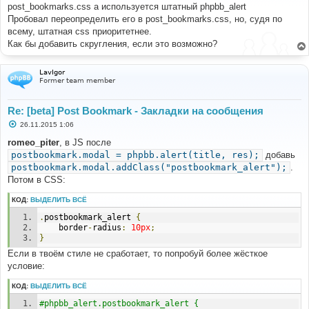
е
post_bookmarks.css а используется штатный phpbb_alert
н
Пробовал переопределить его в post_bookmarks.css, но, судя по
и
е
всему, штатная css приоритетнее.
Как бы добавить скругления, если это возможно?
LavIgor
Former team member
Re: [beta] Post Bookmark - Закладки на сообщения
С
26.11.2015 1:06
о
о
romeo_piter
, в JS после
б
postbookmark.modal = phpbb.alert(title, res);
добавь
щ
е
postbookmark.modal.addClass("postbookmark_alert");
.
н
Потом в CSS:
и
е
КОД:
ВЫДЕЛИТЬ ВСЁ
.
postbookmark_alert 
{
	border
-
radius
:
10px
;
}
Если в твоём стиле не сработает, то попробуй более жёсткое
условие:
КОД:
ВЫДЕЛИТЬ ВСЁ
#phpbb_alert.postbookmark_alert {