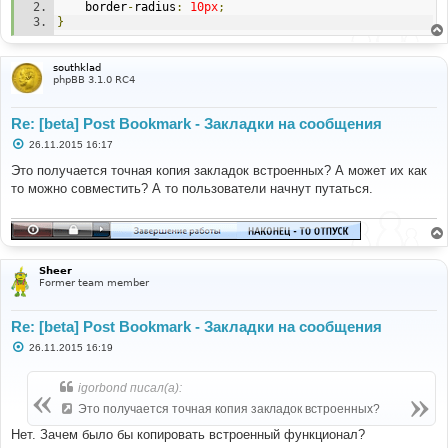
	border
-
radius
:
10px
;
}
southklad
phpBB 3.1.0 RC4
Re: [beta] Post Bookmark - Закладки на сообщения
С
26.11.2015 16:17
о
о
Это получается точная копия закладок встроенных? А может их как
б
то можно совместить? А то пользователи начнут путаться.
щ
е
н
и
е
Sheer
Former team member
Re: [beta] Post Bookmark - Закладки на сообщения
С
26.11.2015 16:19
о
о
б
igorbond писал(а):
щ
е
Это получается точная копия закладок встроенных?
н
и
Нет. Зачем было бы копировать встроенный функционал?
е