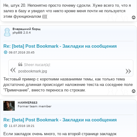
о
о
Не, штук 20. Непонятно просто почему сдохли. Хуже всего то, что я
б
залез в базу и увидел что никто кроме меня почти не пользуется
щ
е
этим фукнционалом ((((
н
и
е
Вчерашний борщ
phpBB 2.0.4
Re: [beta] Post Bookmark - Закладки на сообщения
С
09.07.2016 20:45
о
о
б
Sheer писал(а):
щ
е
posbookmark.jpg
н
и
Тестовый пример с короткими названиями темы, как только тема
е
достаточно длинная происходит наложение текста на соседнее поле
"Примечание", вместо переноса по строкам.
HAMMER663
Former team member
Re: [beta] Post Bookmark - Закладки на сообщения
С
11.07.2016 18:21
о
о
Если закладок очень много, то на второй странице закладок
б