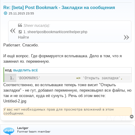
Re: [beta] Post Bookmark - Закладки на сообщения
С
25.11.2015 23:55
о
о
б
Sheer писал(а):
щ
е
1. sheer\postbookmark\core\helper.php
н
Найти
и
е
Работает. Спасибо.
И ещё вопрос. Где формируется всплывашка. Дело в том, что я
заменил яз. переменную.
КОД:
ВЫДЕЛИТЬ ВСЁ
'BOOKMARKS'
=>
'Открыть закладки'
,
Соответственно, во всплывашке теперь тоже висит "Открыть
закладки" - не гут, добавил переменную, перековырял все файлы, но
так и не осознал, куда её сунуть ). Речь об этом месте:
Untitled-2.jpg
У вас нет необходимых прав для просмотра вложений в этом
сообщении.
LavIgor
Former team member