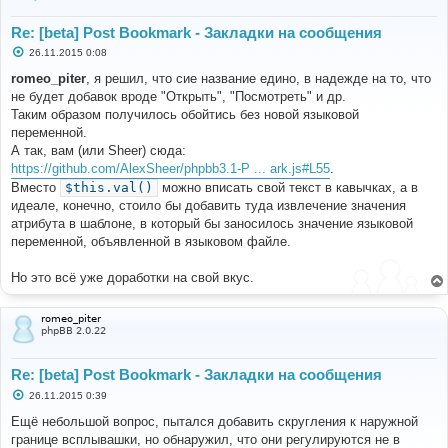
Re: [beta] Post Bookmark - Закладки на сообщения
С
26.11.2015 0:08
о
о
romeo_piter
, я решил, что сие название едино, в надежде на то, что
б
не будет добавок вроде "Открыть", "Посмотреть" и др.
щ
е
Таким образом получилось обойтись без новой языковой
н
переменной.
и
е
А так, вам (или Sheer) сюда:
https://github.com/AlexSheer/phpbb3.1-P ... ark.js#L55
.
Вместо
$this.val()
можно вписать свой текст в кавычках, а в
идеале, конечно, стоило бы добавить туда извлечение значения
атрибута в шаблоне, в который бы заносилось значение языковой
переменной, объявленной в языковом файле.
Но это всё уже доработки на свой вкус.
romeo_piter
phpBB 2.0.22
Re: [beta] Post Bookmark - Закладки на сообщения
С
26.11.2015 0:39
о
о
Ещё небольшой вопрос, пытался добавить скругления к наружной
б
границе всплывашки, но обнаружил, что они регулируются не в
щ