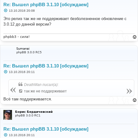
Re: Вышел phpBB 3.1.10 [обсуждаем]
С
13.10.2016 20:08
о
о
Это релиз так же не поддерживает безболезненное обновление с
б
3.0.12 до данной версии?
щ
е
н
и
phpbb3 - сила!
е
Sumanai
phpBB 3.0.0 RC5
Re: Вышел phpBB 3.1.10 [обсуждаем]
С
13.10.2016 20:11
о
о
б
DeathMan писал(а):
щ
е
так же не поддерживает
н
и
Всё там поддерживается.
е
Борис Бердичевский
phpBB 3.0.0 RC1
Re: Вышел phpBB 3.1.10 [обсуждаем]
С
13.10.2016 20:11