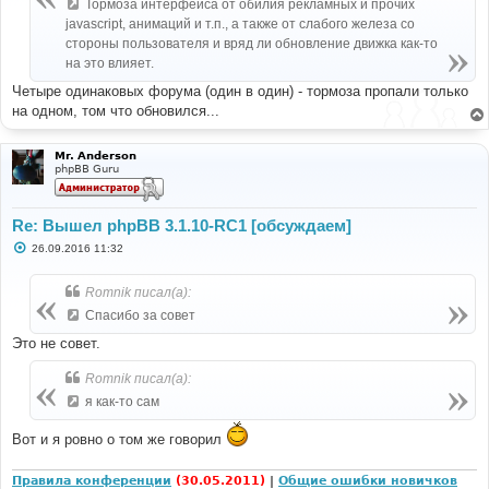
е
Тормоза интерфейса от обилия рекламных и прочих
н
javascript, анимаций и т.п., а также от слабого железа со
и
е
стороны пользователя и вряд ли обновление движка как-то
на это влияет.
Четыре одинаковых форума (один в один) - тормоза пропали только
на одном, том что обновился...
Mr. Anderson
phpBB Guru
Re: Вышел phpBB 3.1.10-RC1 [обсуждаем]
С
26.09.2016 11:32
о
о
б
Romnik писал(а):
щ
е
Спасибо за совет
н
и
Это не совет.
е
Romnik писал(а):
я как-то сам
Вот и я ровно о том же говорил
Правила конференции
(30.05.2011)
|
Общие ошибки новичков