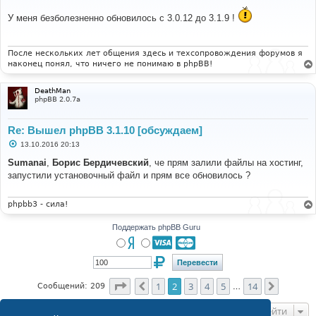
о
о
У меня безболезненно обновилось с 3.0.12 до 3.1.9 !
б
щ
е
н
и
После нескольких лет общения здесь и техсопровождения форумов я
е
наконец понял, что ничего не понимаю в phpBB!
DeathMan
phpBB 2.0.7a
Re: Вышел phpBB 3.1.10 [обсуждаем]
С
13.10.2016 20:13
о
о
Sumanai
,
Борис Бердичевский
, че прям залили файлы на хостинг,
б
запустили установочный файл и прям все обновилось ?
щ
е
н
и
phpbb3 - сила!
е
Поддержать phpBB Guru
Страница
2
из
14
1
2
3
4
5
14
Пред.
След.
Сообщений: 209
…
Перейти