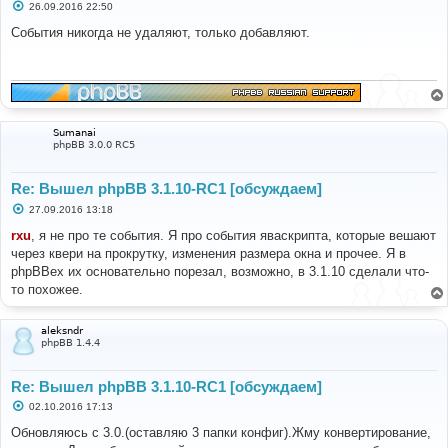
С
26.09.2016 22:50
о
о
События никогда не удаляют, только добавляют.
б
щ
е
н
и
е
Sumanai
phpBB 3.0.0 RC5
Re: Вышел phpBB 3.1.10-RC1 [обсуждаем]
С
27.09.2016 13:18
о
о
rxu
, я не про те события. Я про события яваскрипта, которые вешают
б
через квери на прокрутку, изменения размера окна и прочее. Я в
щ
е
phpBBex их основательно порезал, возможно, в 3.1.10 сделали что-
н
то похожее.
и
е
aleksndr
phpBB 1.4.4
Re: Вышел phpBB 3.1.10-RC1 [обсуждаем]
С
02.10.2016 17:13
о
о
Обновляюсь с 3.0.(оставляю 3 папки конфиг).Жму конвертирование,
б