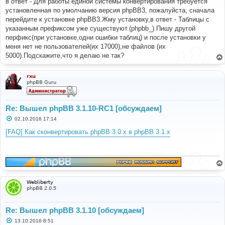
в ответ - Для работы единой системы конвертирования требуется
щ
е
установленная по умолчанию версия phpBB3, пожалуйста, сначала
н
перейдите к установке phpBB3.Жму установку,в ответ - Таблицы с
и
е
указанным префиксом уже существуют.(phpbb_).Пишу другой
перфикс(при установке,одни ошибки таблиц) и после установки у
меня нет не пользователей(их 17000),не файлов (их
5000).Подскажите,что я делаю не так?
rxu
phpBB Guru
Re: Вышел phpBB 3.1.10-RC1 [обсуждаем]
С
02.10.2016 17:14
о
о
[FAQ] Как сконвертировать phpBB 3.0.х в phpBB 3.1.х
б
щ
е
н
и
е
Webliberty
phpBB 2.0.5
Re: Вышел phpBB 3.1.10 [обсуждаем]
С
13.10.2016 8:51