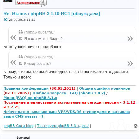
Re: Вышел phpBB 3.1.10-RC1 [обсуждаем]
С
26.09.2016 11:41
о
о
б
Romnik писал(а):
щ
е
Я вас чем-то обидел?
н
и
Боже упаси, ничего подобного.
е
Romnik писал(а):
К чему всё это?
К тому, что вы, со всей очевидностью, не понимаете что делаете.
Только и всего.
Правила конференции
(30.05.2011)
|
Общие ошибки новичков
(07.11.2005)
|
Шаблон запроса
|
FAQ (phpBB 3.0.x)
/
Мини [FAQ] по phpBB 3.1.x
Последние и единственно актуальные на сегодня версии - 3.1.12
и 3.2.2!
Небесплатно накачаю ваш VPS/VDS/DS стероидами и заставлю
ваши CMS летать =)
phpBB Guru blog
|
Тестируем phpBB 3.3 здесь!
|
Sumanai