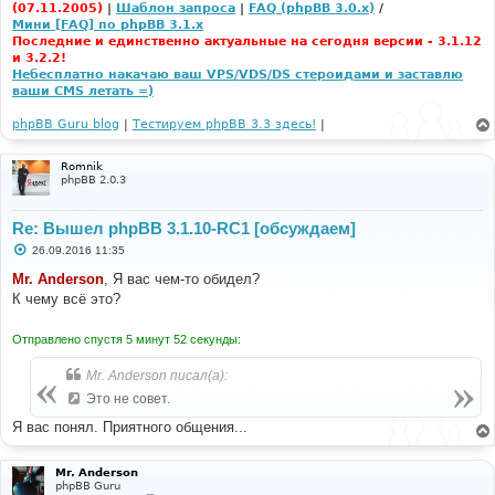
(07.11.2005)
|
Шаблон запроса
|
FAQ (phpBB 3.0.x)
/
Мини [FAQ] по phpBB 3.1.x
Последние и единственно актуальные на сегодня версии - 3.1.12
и 3.2.2!
Небесплатно накачаю ваш VPS/VDS/DS стероидами и заставлю
ваши CMS летать =)
phpBB Guru blog
|
Тестируем phpBB 3.3 здесь!
|
Romnik
phpBB 2.0.3
Re: Вышел phpBB 3.1.10-RC1 [обсуждаем]
С
26.09.2016 11:35
о
о
Mr. Anderson
, Я вас чем-то обидел?
б
К чему всё это?
щ
е
н
Отправлено спустя 5 минут 52 секунды:
и
е
Mr. Anderson писал(а):
Это не совет.
Я вас понял. Приятного общения...
Mr. Anderson
phpBB Guru