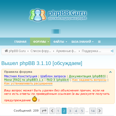
ГЛАВНАЯ
ФОРУМЫ
ФАЙЛЫ
БАЗА ЗНАНИЙ
phpBB Guru
Список форумов
Архивные форумы
Поддержка phpBB 3.1.x
Вышел phpBB 3.1.10 [обсуждаем]
Правила форума
Местная Конституция
|
Шаблон запроса
|
Документация (phpBB3)
|
Мини [FAQ] по phpBB3.1.x
|
FAQ-3 (phpbb3)
|
Как задавать вопросы
|
Как устанавливать расширения
Ваш вопрос может быть удален без объяснения причин, если на
него есть ответы по приведённым ссылкам (а вы рискуете получить
предупреждение
).
Страница
2
из
14
1
2
3
4
5
14
Пред.
След.
Сообщений: 209
…