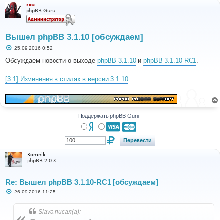
rxu
phpBB Guru
Вышел phpBB 3.1.10 [обсуждаем]
С
25.09.2016 0:52
о
о
Обсуждаем новости о выходе
phpBB 3.1.10
и
phpBB 3.1.10-RC1
.
б
щ
е
[3.1] Изменения в стилях в версии 3.1.10
н
и
е
Поддержать phpBB Guru
Romnik
phpBB 2.0.3
Re: Вышел phpBB 3.1.10-RC1 [обсуждаем]
С
26.09.2016 11:25
о
о
б
Siava писал(а):
щ