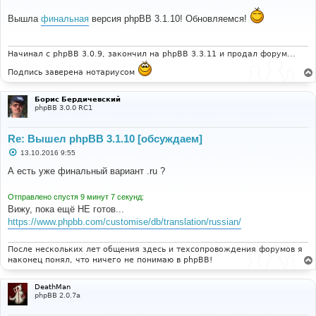
о
о
Вышла
финальная
версия phpBB 3.1.10! Обновляемся!
б
щ
е
н
и
Начинал с phpBB 3.0.9, закончил на phpBB 3.3.11 и продал форум...
е
Подпись заверена нотариусом
Борис Бердичевский
phpBB 3.0.0 RC1
Re: Вышел phpBB 3.1.10 [обсуждаем]
С
13.10.2016 9:55
о
о
А есть уже финальный вариант .ru ?
б
щ
е
Отправлено спустя 9 минут 7 секунд:
н
Вижу, пока ещё НЕ готов...
и
е
https://www.phpbb.com/customise/db/translation/russian/
После нескольких лет общения здесь и техсопровождения форумов я
наконец понял, что ничего не понимаю в phpBB!
DeathMan
phpBB 2.0.7a