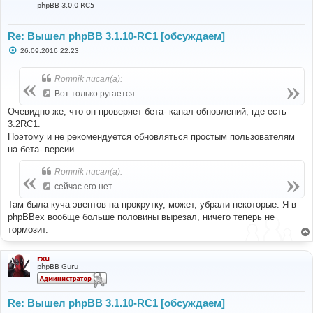
phpBB 3.0.0 RC5
Re: Вышел phpBB 3.1.10-RC1 [обсуждаем]
С
26.09.2016 22:23
о
о
б
Romnik писал(а):
щ
е
Вот только ругается
н
и
Очевидно же, что он проверяет бета- канал обновлений, где есть
е
3.2RC1.
Поэтому и не рекомендуется обновляться простым пользователям
на бета- версии.
Romnik писал(а):
сейчас его нет.
Там была куча эвентов на прокрутку, может, убрали некоторые. Я в
phpBBex вообще больше половины вырезал, ничего теперь не
тормозит.
rxu
phpBB Guru
Re: Вышел phpBB 3.1.10-RC1 [обсуждаем]