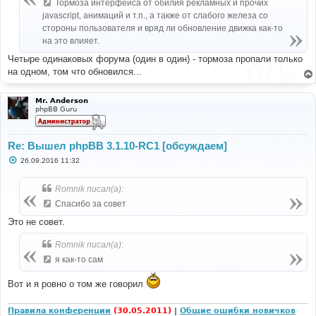
е
Тормоза интерфейса от обилия рекламных и прочих
н
javascript, анимаций и т.п., а также от слабого железа со
и
е
стороны пользователя и вряд ли обновление движка как-то
на это влияет.
Четыре одинаковых форума (один в один) - тормоза пропали только
на одном, том что обновился...
Mr. Anderson
phpBB Guru
Re: Вышел phpBB 3.1.10-RC1 [обсуждаем]
С
26.09.2016 11:32
о
о
б
Romnik писал(а):
щ
е
Спасибо за совет
н
и
Это не совет.
е
Romnik писал(а):
я как-то сам
Вот и я ровно о том же говорил
Правила конференции
(30.05.2011)
|
Общие ошибки новичков