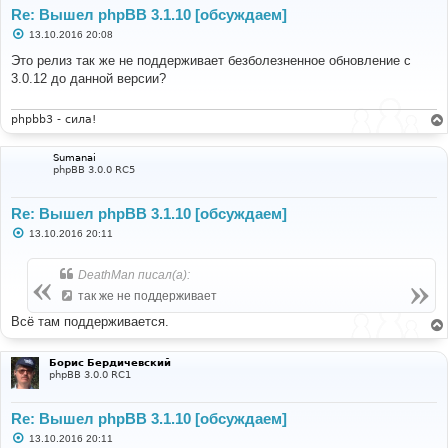
Re: Вышел phpBB 3.1.10 [обсуждаем]
С
13.10.2016 20:08
о
о
Это релиз так же не поддерживает безболезненное обновление с
б
3.0.12 до данной версии?
щ
е
н
и
phpbb3 - сила!
е
Sumanai
phpBB 3.0.0 RC5
Re: Вышел phpBB 3.1.10 [обсуждаем]
С
13.10.2016 20:11
о
о
б
DeathMan писал(а):
щ
е
так же не поддерживает
н
и
Всё там поддерживается.
е
Борис Бердичевский
phpBB 3.0.0 RC1
Re: Вышел phpBB 3.1.10 [обсуждаем]
С
13.10.2016 20:11