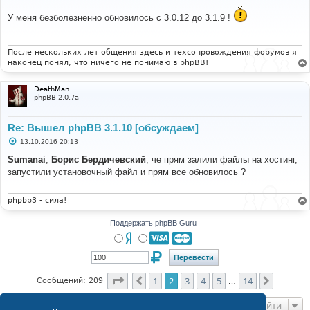
о
о
У меня безболезненно обновилось с 3.0.12 до 3.1.9 !
б
щ
е
н
и
После нескольких лет общения здесь и техсопровождения форумов я
е
наконец понял, что ничего не понимаю в phpBB!
DeathMan
phpBB 2.0.7a
Re: Вышел phpBB 3.1.10 [обсуждаем]
С
13.10.2016 20:13
о
о
Sumanai
,
Борис Бердичевский
, че прям залили файлы на хостинг,
б
запустили установочный файл и прям все обновилось ?
щ
е
н
и
phpbb3 - сила!
е
Поддержать phpBB Guru
Страница
2
из
14
1
2
3
4
5
14
Пред.
След.
Сообщений: 209
…
Перейти