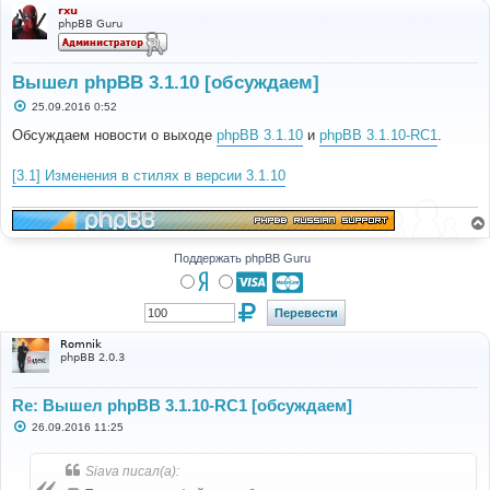
rxu
phpBB Guru
Вышел phpBB 3.1.10 [обсуждаем]
С
25.09.2016 0:52
о
о
Обсуждаем новости о выходе
phpBB 3.1.10
и
phpBB 3.1.10-RC1
.
б
щ
е
[3.1] Изменения в стилях в версии 3.1.10
н
и
е
Поддержать phpBB Guru
Romnik
phpBB 2.0.3
Re: Вышел phpBB 3.1.10-RC1 [обсуждаем]
С
26.09.2016 11:25
о
о
б
Siava писал(а):
щ