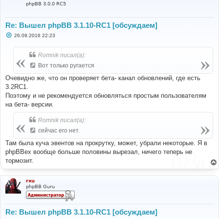
phpBB 3.0.0 RC5
Re: Вышел phpBB 3.1.10-RC1 [обсуждаем]
С
26.09.2016 22:23
о
о
б
Romnik писал(а):
щ
е
Вот только ругается
н
и
Очевидно же, что он проверяет бета- канал обновлений, где есть
е
3.2RC1.
Поэтому и не рекомендуется обновляться простым пользователям
на бета- версии.
Romnik писал(а):
сейчас его нет.
Там была куча эвентов на прокрутку, может, убрали некоторые. Я в
phpBBex вообще больше половины вырезал, ничего теперь не
тормозит.
rxu
phpBB Guru
Re: Вышел phpBB 3.1.10-RC1 [обсуждаем]