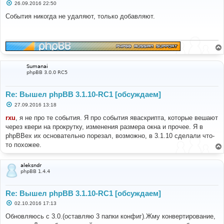
С
26.09.2016 22:50
о
о
События никогда не удаляют, только добавляют.
б
щ
е
н
и
е
Sumanai
phpBB 3.0.0 RC5
Re: Вышел phpBB 3.1.10-RC1 [обсуждаем]
С
27.09.2016 13:18
о
о
rxu
, я не про те события. Я про события яваскрипта, которые вешают
б
через квери на прокрутку, изменения размера окна и прочее. Я в
щ
е
phpBBex их основательно порезал, возможно, в 3.1.10 сделали что-
н
то похожее.
и
е
aleksndr
phpBB 1.4.4
Re: Вышел phpBB 3.1.10-RC1 [обсуждаем]
С
02.10.2016 17:13
о
о
Обновляюсь с 3.0.(оставляю 3 папки конфиг).Жму конвертирование,
б