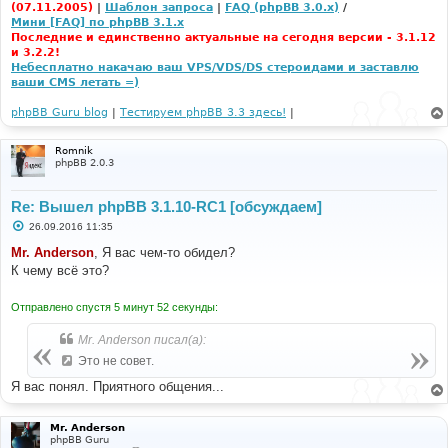
(07.11.2005)
|
Шаблон запроса
|
FAQ (phpBB 3.0.x)
/
Мини [FAQ] по phpBB 3.1.x
Последние и единственно актуальные на сегодня версии - 3.1.12
и 3.2.2!
Небесплатно накачаю ваш VPS/VDS/DS стероидами и заставлю
ваши CMS летать =)
phpBB Guru blog
|
Тестируем phpBB 3.3 здесь!
|
Romnik
phpBB 2.0.3
Re: Вышел phpBB 3.1.10-RC1 [обсуждаем]
С
26.09.2016 11:35
о
о
Mr. Anderson
, Я вас чем-то обидел?
б
К чему всё это?
щ
е
н
Отправлено спустя 5 минут 52 секунды:
и
е
Mr. Anderson писал(а):
Это не совет.
Я вас понял. Приятного общения...
Mr. Anderson
phpBB Guru