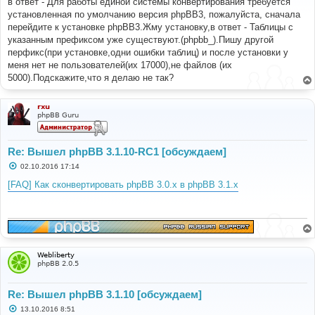
в ответ - Для работы единой системы конвертирования требуется
щ
е
установленная по умолчанию версия phpBB3, пожалуйста, сначала
н
перейдите к установке phpBB3.Жму установку,в ответ - Таблицы с
и
е
указанным префиксом уже существуют.(phpbb_).Пишу другой
перфикс(при установке,одни ошибки таблиц) и после установки у
меня нет не пользователей(их 17000),не файлов (их
5000).Подскажите,что я делаю не так?
rxu
phpBB Guru
Re: Вышел phpBB 3.1.10-RC1 [обсуждаем]
С
02.10.2016 17:14
о
о
[FAQ] Как сконвертировать phpBB 3.0.х в phpBB 3.1.х
б
щ
е
н
и
е
Webliberty
phpBB 2.0.5
Re: Вышел phpBB 3.1.10 [обсуждаем]
С
13.10.2016 8:51