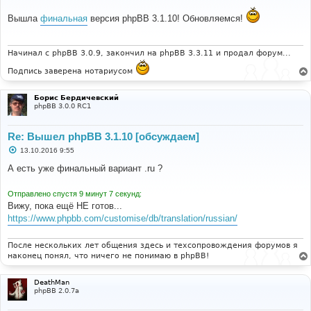
о
о
Вышла
финальная
версия phpBB 3.1.10! Обновляемся!
б
щ
е
н
и
Начинал с phpBB 3.0.9, закончил на phpBB 3.3.11 и продал форум...
е
Подпись заверена нотариусом
Борис Бердичевский
phpBB 3.0.0 RC1
Re: Вышел phpBB 3.1.10 [обсуждаем]
С
13.10.2016 9:55
о
о
А есть уже финальный вариант .ru ?
б
щ
е
Отправлено спустя 9 минут 7 секунд:
н
Вижу, пока ещё НЕ готов...
и
е
https://www.phpbb.com/customise/db/translation/russian/
После нескольких лет общения здесь и техсопровождения форумов я
наконец понял, что ничего не понимаю в phpBB!
DeathMan
phpBB 2.0.7a