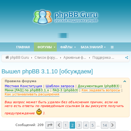
ГЛАВНАЯ
ФОРУМЫ
ФАЙЛЫ
БАЗА ЗНАНИЙ
phpBB Guru
Список форумов
Архивные форумы
Поддержка phpBB 3.1.x
Вышел phpBB 3.1.10 [обсуждаем]
Правила форума
Местная Конституция
|
Шаблон запроса
|
Документация (phpBB3)
|
Мини [FAQ] по phpBB3.1.x
|
FAQ-3 (phpbb3)
|
Как задавать вопросы
|
Как устанавливать расширения
Ваш вопрос может быть удален без объяснения причин, если на
него есть ответы по приведённым ссылкам (а вы рискуете получить
предупреждение
).
Страница
2
из
14
1
2
3
4
5
14
Пред.
След.
Сообщений: 209
…