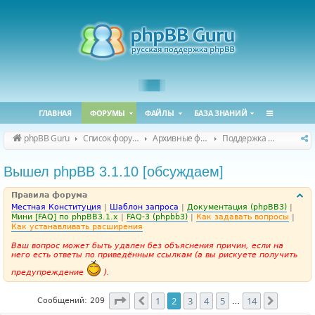
ГЛАВНАЯ
ФОРУМЫ
ФАЙЛЫ
БАЗА ЗНАНИЙ
phpBB Guru
Список форумов
Архивные форумы
Поддержка phpBB 3.1.x
Вышел phpBB 3.1.10 [обсуждаем]
Правила форума
Местная Конституция
|
Шаблон запроса
|
Документация (phpBB3)
|
Мини [FAQ] по phpBB3.1.x
|
FAQ-3 (phpbb3)
|
Как задавать вопросы
|
Как устанавливать расширения
Ваш вопрос может быть удален без объяснения причин, если на
него есть ответы по приведённым ссылкам (а вы рискуете получить
предупреждение
).
Страница
2
из
14
1
2
3
4
5
14
Пред.
След.
Сообщений: 209
…