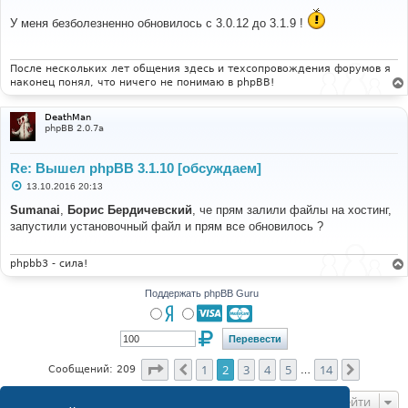
о
о
У меня безболезненно обновилось с 3.0.12 до 3.1.9 !
б
щ
е
н
и
После нескольких лет общения здесь и техсопровождения форумов я
е
наконец понял, что ничего не понимаю в phpBB!
DeathMan
phpBB 2.0.7a
Re: Вышел phpBB 3.1.10 [обсуждаем]
С
13.10.2016 20:13
о
о
Sumanai
,
Борис Бердичевский
, че прям залили файлы на хостинг,
б
запустили установочный файл и прям все обновилось ?
щ
е
н
и
phpbb3 - сила!
е
Поддержать phpBB Guru
Страница
2
из
14
1
2
3
4
5
14
Пред.
След.
Сообщений: 209
…
Перейти