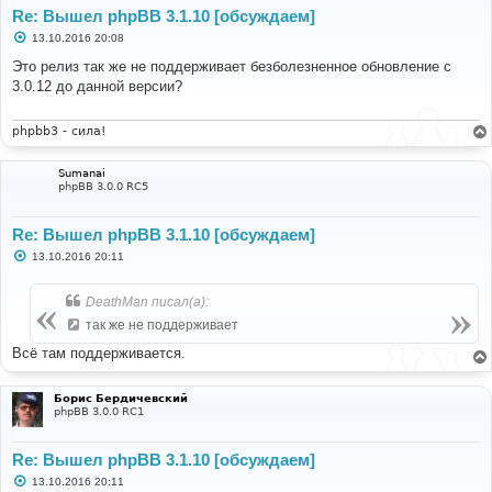
Re: Вышел phpBB 3.1.10 [обсуждаем]
С
13.10.2016 20:08
о
о
Это релиз так же не поддерживает безболезненное обновление с
б
3.0.12 до данной версии?
щ
е
н
и
phpbb3 - сила!
е
Sumanai
phpBB 3.0.0 RC5
Re: Вышел phpBB 3.1.10 [обсуждаем]
С
13.10.2016 20:11
о
о
б
DeathMan писал(а):
щ
е
так же не поддерживает
н
и
Всё там поддерживается.
е
Борис Бердичевский
phpBB 3.0.0 RC1
Re: Вышел phpBB 3.1.10 [обсуждаем]
С
13.10.2016 20:11