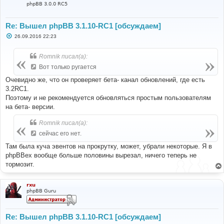
phpBB 3.0.0 RC5
Re: Вышел phpBB 3.1.10-RC1 [обсуждаем]
С
26.09.2016 22:23
о
о
б
Romnik писал(а):
щ
е
Вот только ругается
н
и
Очевидно же, что он проверяет бета- канал обновлений, где есть
е
3.2RC1.
Поэтому и не рекомендуется обновляться простым пользователям
на бета- версии.
Romnik писал(а):
сейчас его нет.
Там была куча эвентов на прокрутку, может, убрали некоторые. Я в
phpBBex вообще больше половины вырезал, ничего теперь не
тормозит.
rxu
phpBB Guru
Re: Вышел phpBB 3.1.10-RC1 [обсуждаем]