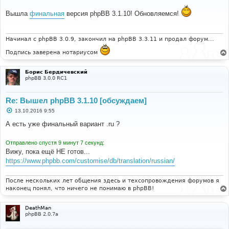
о
о
Вышла
финальная
версия phpBB 3.1.10! Обновляемся!
б
щ
е
н
и
Начинал с phpBB 3.0.9, закончил на phpBB 3.3.11 и продал форум...
е
Подпись заверена нотариусом
Борис Бердичевский
phpBB 3.0.0 RC1
Re: Вышел phpBB 3.1.10 [обсуждаем]
С
13.10.2016 9:55
о
о
А есть уже финальный вариант .ru ?
б
щ
е
Отправлено спустя 9 минут 7 секунд:
н
Вижу, пока ещё НЕ готов...
и
е
https://www.phpbb.com/customise/db/translation/russian/
После нескольких лет общения здесь и техсопровождения форумов я
наконец понял, что ничего не понимаю в phpBB!
DeathMan
phpBB 2.0.7a