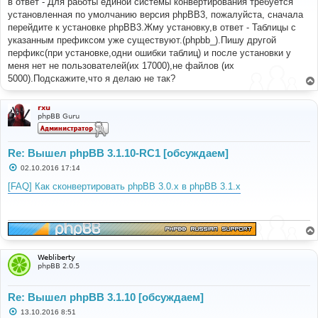
в ответ - Для работы единой системы конвертирования требуется
щ
е
установленная по умолчанию версия phpBB3, пожалуйста, сначала
н
перейдите к установке phpBB3.Жму установку,в ответ - Таблицы с
и
е
указанным префиксом уже существуют.(phpbb_).Пишу другой
перфикс(при установке,одни ошибки таблиц) и после установки у
меня нет не пользователей(их 17000),не файлов (их
5000).Подскажите,что я делаю не так?
rxu
phpBB Guru
Re: Вышел phpBB 3.1.10-RC1 [обсуждаем]
С
02.10.2016 17:14
о
о
[FAQ] Как сконвертировать phpBB 3.0.х в phpBB 3.1.х
б
щ
е
н
и
е
Webliberty
phpBB 2.0.5
Re: Вышел phpBB 3.1.10 [обсуждаем]
С
13.10.2016 8:51