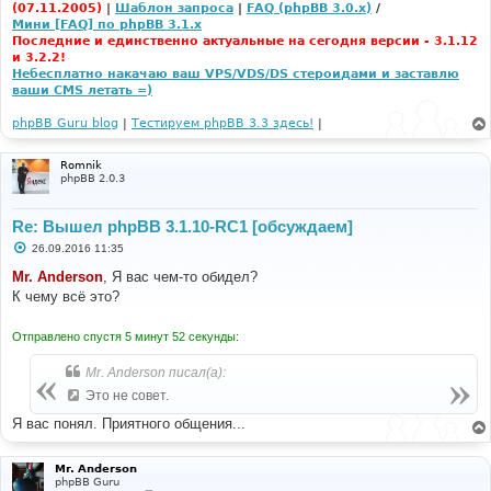
(07.11.2005)
|
Шаблон запроса
|
FAQ (phpBB 3.0.x)
/
Мини [FAQ] по phpBB 3.1.x
Последние и единственно актуальные на сегодня версии - 3.1.12
и 3.2.2!
Небесплатно накачаю ваш VPS/VDS/DS стероидами и заставлю
ваши CMS летать =)
phpBB Guru blog
|
Тестируем phpBB 3.3 здесь!
|
Romnik
phpBB 2.0.3
Re: Вышел phpBB 3.1.10-RC1 [обсуждаем]
С
26.09.2016 11:35
о
о
Mr. Anderson
, Я вас чем-то обидел?
б
К чему всё это?
щ
е
н
Отправлено спустя 5 минут 52 секунды:
и
е
Mr. Anderson писал(а):
Это не совет.
Я вас понял. Приятного общения...
Mr. Anderson
phpBB Guru