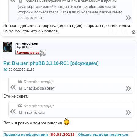
е
Тормоза интерфейса от обилия рекламных и прочих
н
javascript, анимаций и т.п., а также от слабого железа со
и
е
стороны пользователя и вряд ли обновление движка как-то
на это влияет.
Четыре одинаковых форума (один в один) - тормоза пропали только
на одном, том что обновился...
Mr. Anderson
phpBB Guru
Re: Вышел phpBB 3.1.10-RC1 [обсуждаем]
С
26.09.2016 11:32
о
о
б
Romnik писал(а):
щ
е
Спасибо за совет
н
и
Это не совет.
е
Romnik писал(а):
я как-то сам
Вот и я ровно о том же говорил
Правила конференции
(30.05.2011)
|
Общие ошибки новичков