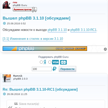
rxu
phpBB Guru
Вышел phpBB 3.1.10 [обсуждаем]
С
25.09.2016 0:52
о
о
Обсуждаем новости о выходе
phpBB 3.1.10
и
phpBB 3.1.10-RC1
.
б
щ
е
[3.1] Изменения в стилях в версии 3.1.10
н
и
е
Поддержать phpBB Guru
Romnik
phpBB 2.0.3
Re: Вышел phpBB 3.1.10-RC1 [обсуждаем]
С
26.09.2016 11:25
о
о
б
Siava писал(а):
щ