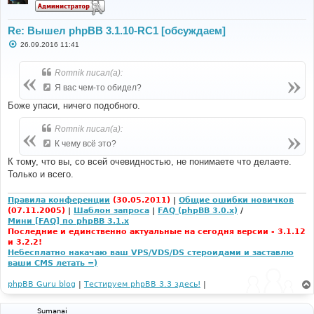
Re: Вышел phpBB 3.1.10-RC1 [обсуждаем]
С
26.09.2016 11:41
о
о
б
Romnik писал(а):
щ
е
Я вас чем-то обидел?
н
и
Боже упаси, ничего подобного.
е
Romnik писал(а):
К чему всё это?
К тому, что вы, со всей очевидностью, не понимаете что делаете.
Только и всего.
Правила конференции
(30.05.2011)
|
Общие ошибки новичков
(07.11.2005)
|
Шаблон запроса
|
FAQ (phpBB 3.0.x)
/
Мини [FAQ] по phpBB 3.1.x
Последние и единственно актуальные на сегодня версии - 3.1.12
и 3.2.2!
Небесплатно накачаю ваш VPS/VDS/DS стероидами и заставлю
ваши CMS летать =)
phpBB Guru blog
|
Тестируем phpBB 3.3 здесь!
|
Sumanai