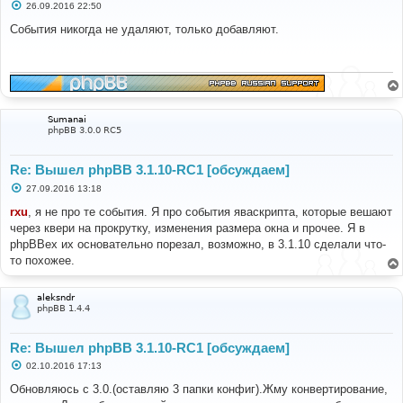
С
26.09.2016 22:50
о
о
События никогда не удаляют, только добавляют.
б
щ
е
н
и
е
Sumanai
phpBB 3.0.0 RC5
Re: Вышел phpBB 3.1.10-RC1 [обсуждаем]
С
27.09.2016 13:18
о
о
rxu
, я не про те события. Я про события яваскрипта, которые вешают
б
через квери на прокрутку, изменения размера окна и прочее. Я в
щ
е
phpBBex их основательно порезал, возможно, в 3.1.10 сделали что-
н
то похожее.
и
е
aleksndr
phpBB 1.4.4
Re: Вышел phpBB 3.1.10-RC1 [обсуждаем]
С
02.10.2016 17:13
о
о
Обновляюсь с 3.0.(оставляю 3 папки конфиг).Жму конвертирование,
б