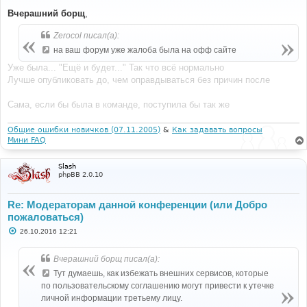
о
о
Вчерашний борщ
,
б
щ
Zerocol писал(а):
е
н
на ваш форум уже жалоба была на офф сайте
и
е
Уже была... "Ещё и будет..." Так что всё нормально
Лучше опубликовать до, чем оправдываться без причин после
Сама, если бы была в команде, поступила бы так же
Общие ошибки новичков (07.11.2005)
&
Как задавать вопросы
Мини FAQ
Slash
phpBB 2.0.10
Re: Модераторам данной конференции (или Добро
пожаловаться)
С
26.10.2016 12:21
о
о
б
Вчерашний борщ писал(а):
щ
е
Тут думаешь, как избежать внешних сервисов, которые
н
по пользовательскому соглашению могут привести к утечке
и
е
личной информации третьему лицу.