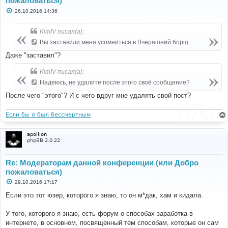
пожаловаться)
С
26.10.2016 14:36
о
о
б
KimIV писал(а):
щ
е
Вы заставили меня усомниться в Вчерашний борщ.
н
и
Даже "заставил"?
е
KimIV писал(а):
Надеюсь, не удалите после этого своё сообщение?
После чего "этого"? И с чего вдруг мне удалять свой пост?
Если бы я был бессмертным
apollion
phpBB 2.0.22
Re: Модераторам данной конференции (или Добро
пожаловаться)
С
29.10.2016 17:17
о
о
Если это тот юзер, которого я знаю, то он м*дак, хам и кидала.
б
щ
е
У того, которого я знаю, есть форум о способах заработка в
н
интернете, в основном, посвященный тем способам, которые он сам
и