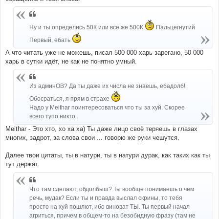
Ну и ты определись 50К или все же 500К
Пальцегнутий
Первый, ебать
А что читать уже не можешь, писал 500 000 харь зарегано, 50 000
харь в сутки идёт, не как не понятно умный.
Из админОВ? Да ты даже их числа не знаешь, ебадолб!
Обосраться, я прям в страхе
Надо у Meithar поинтересоваться что ты за хуй. Скорее
всего тупо никто.
Meithar - Это хто, хо ха ха) Ты даже лицо своё теряешь в глазах
многих, задрот, за слова свои ... говорю же руки чешутся.
Далее твои цитаты, ты в натури, ты в натури дурак, как таких как ты
тут держат.
Что там сделают, обдолбыш? Ты вообще понимаешь о чем
речь, мудак? Если ты и правда выслал скрины, то тебя
просто на хуй пошлют, ибо виноват ТЫ. Ты первый начал
агриться, причем в общем-то на безобидную фразу (там не