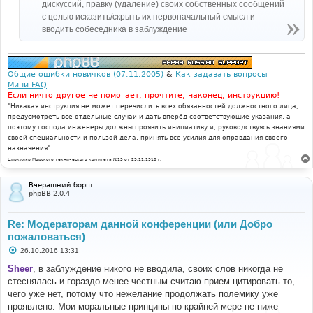
дискуссий, правку (удаление) своих собственных сообщений
с целью исказить/скрыть их первоначальный смысл и
вводить собеседника в заблуждение
Общие ошибки новичков (07.11.2005)
&
Как задавать вопросы
Мини FAQ
Если ничто другое не помогает, прочтите, наконец, инструкцию!
"Никакая инструкция не может перечислить всех обязанностей должностного лица,
предусмотреть все отдельные случаи и дать вперёд соответствующие указания, а
поэтому господа инженеры должны проявить инициативу и, руководствуясь знаниями
своей специальности и пользой дела, принять все усилия для оправдания своего
назначения".
Циркуляр Морского технического комитета №15 от 29.11.1910 г.
Вчерашний борщ
phpBB 2.0.4
Re: Модераторам данной конференции (или Добро
пожаловаться)
С
26.10.2016 13:31
о
о
Sheer
, в заблуждение никого не вводила, своих слов никогда не
б
стеснялась и гораздо менее честным считаю прием цитировать то,
щ
е
чего уже нет, потому что нежелание продолжать полемику уже
н
проявлено. Мои моральные принципы по крайней мере не ниже
и