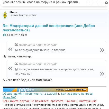
е
уровня сложившегося на форуме в рамках правил.
Sheer
Former team member
Re: Модераторам данной конференции (или Добро
пожаловаться)
С
26.10.2016 13:37
о
о
б
Вчерашний борщ писал(а):
щ
е
в заблуждение никого не вводила
н
и
Ну меня, например.
е
Вчерашний борщ писал(а):
гораздо менее честным считаю прием цитировать то,
чего уже нет
А чего нет? Воды или мальчика?
Общие ошибки новичков (07.11.2005)
&
Как задавать вопросы
Мини FAQ
Если ничто другое не помогает, прочтите, наконец, инструкцию!
"Никакая инструкция не может перечислить всех обязанностей должностного лица,
предусмотреть все отдельные случаи и дать вперёд соответствующие указания, а