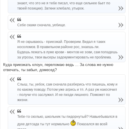
знают, что это не я тебе писал, что еще сильнее бьет по
твоей позиции). Заткни хлебало, утырок.
Себе скажи сначала, уебище.
Я не скрываюсь - приезжай. Проверим. Видал я таких
носоломов. В правильном районе рос, знаешь ли.
Будешь лежать в луже крови - ментов не зови, сам попадешь
за угрозы, твои высеры задокументировать не проблема.
Куда приезжать клоун, переломаю ведь ... За слова же нужно
отвечать, ты забыл, домесед?
Слыш, ты, уебок, сам сначала разберись что пишешь, кому и
по какому поводу. Потом уже агрись и тп. А раз уж накосячил
- получи что заслужил. И не пизди лишнего. Поможет по
жизни.
Тебе-то сколько, школьник ты пидорнутый? Навыебывался в
духе детсада ты тут нормально
Показался во всей