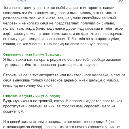
красе...
Ты знаешь, один у нас так же выёбывался, в интернете, нашли,
оказалось живёт в нашем же дворе и выяснилось, что он может
разговаривать только в инете, так, на улице спокойный забитый
человек и не кого из себя не представляет, получил он сильно,
ползал там, когда били, задумайся дурак над словами и тебя такое
ждёт, советую молчи, инет тоже жизнь и не факт что ты повторишь
его ситуацию, следи за разговором. Я бы тебя за это просто убил,
извини, но как я понял ты инвалид на свою больную голову.
Отправлено спустя 6 минут 3 секунды:
Я бы с таким как ты срать рядом не сел, кто тебя вообще админом
тут сделал, блотата поносная, разговаривать научись.
Строить из себя тут авторитета или влиятельного человека, а сам от
себя выносишь только словесное дерьмо, живи дальше с мамой,
инвалид на голову больной.
Отправлено спустя 7 минут 27 секунд:
Будь мужиком а не тряпкой, который словами кидается просто, как
проститутка и отвечай за них,
за просто так спросят, мало не
покажется
.
Я в своей жизни столько повидал и похлеще твоего людей (не
отвечающих за базар) - поверь, из этого ничего хорошего у них не