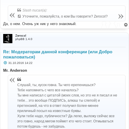
о
о
б
Slash писал(а):
щ
е
Уточните, пожалуйста, о ком Вы говорите? Zerocol?
н
и
Да, о нем. Очень уж ник у него знакомый.
е
Zerocol
phpBB 1.4.0
Re: Модераторам данной конференции (или Добро
пожаловаться)
С
31.10.2016 14:22
о
о
Mr. Anderson
б
щ
е
н
Слушай, ты, кусок говна. Ты чего ерепенишься?
и
Тебе напомнить с чего все началось?
е
Ты мне написал с цитатой (моих слов, но это не я писал и не
тебе... это вообще ПОДПИСЬ, алкаш ты слепой) и
претензией, на что в ответ получил более-менее
приличный посыл на известные буквы.
Хули тебе надо, публичности? Да легко, выложу сейчас все
это говно, народ мигом поймет кто чего стоит. Отмываться
потом будешь - не забудешь.