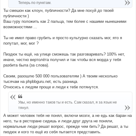
Теперь по пунктам.
Ты смешон как клоун, публичности? Да мне похуй до твоей
публичности )
Ваш гуру положить как 2 пальца, тем более с нашими нынешними
возможностями ...
Ты не имел право грубить и просто культурно сказать мог, ято я
попутал, мог, мог ?
Пиздюк ты ещё, на улице сможешь так разговаривать? 100% нет,
иначе, честно вертолёта получил и так чтобы вся морда у тебя
разбита была (за слова).
Своим, разошлю 500 000 пользователям ) А твоим несколько
тысячам на phpbbguru.net, есть разница.
Относись к людям проще и люди к тебе потянутся.
Увы, но именно таков ты и есть. Сам сказал, я за язык не
тянул.
А может человек тебя не понял, включи мозги, а не едь как баран на
него, ты в ресторане сидишь и люди друг друга не поняли,
нормальные люди решат вопрос, прежде чем бить? Да решат, а ты
пиздюк и кого то ещё из себя пытается представить.