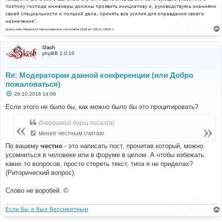
поэтому господа инженеры должны проявить инициативу и, руководствуясь знаниями
своей специальности и пользой дела, принять все усилия для оправдания своего
назначения".
Циркуляр Морского технического комитета №15 от 29.11.1910 г.
Slash
phpBB 2.0.10
Re: Модераторам данной конференции (или Добро
пожаловаться)
С
26.10.2016 14:08
о
о
Если этого не было бы, как можно было бы это процитировать?
б
щ
Вчерашний борщ писал(а):
е
н
менее честным считаю
и
е
По вашему
честно
- это написать пост, прочитав который, можно
усомниться в человеке или в форуме в целом. А чтобы избежать
каких то вопросов, просто стереть текст, типа я не приделах?
(Риторический вопрос).
Слово не воробей. ©
Если бы я был бессмертным