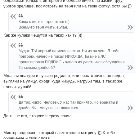
бодаешься только в интернете и больше ничего по жизни, фуу,
убогое зрелище, посмотреть на тебя или на твою фотку, хотя бы )))
Когда кажется - крестятся (с)
Всему-то тебя учить, еблан.
Как же кулаки чешутся на таких как ты )))
Мудак, ТЫ первый на меня наехал. Ни из-за чего. Я тебе,
повторю, ничего не писал НИКОГДА. Ты мне в ЛС
процитировал ПОДПИСЬ одного из участников обсуждения.
Ты совсем долбоеб?
Мда, ты внатури в пузыря родился, или просто жизнь не видел,
выгляни на улицу, сходи куда нибудь, нагруби там, в таких же
словах дураёб.
Да так, никто. Человек. У нас так принято. Но ебанаты и
долбоебы - могут не соглашаться.
Да ты не кто, это уже я сразу понял.
Мистер андерсон, который насмотрелся матрицу ))) К тебе
обращение и твои слова.