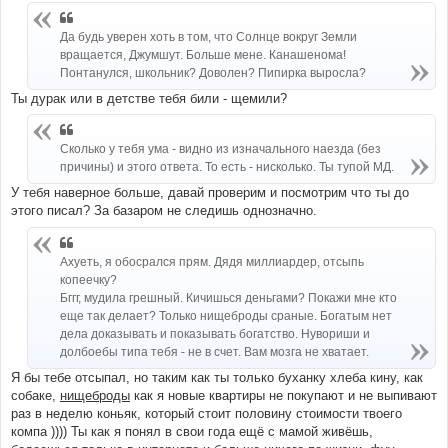
Да будь уверен хоть в том, что Солнце вокруг Земли
вращается, Джумшут. Больше мене. Канашенома!
Понтанулся, школьник? Доволен? Пипирка выросла?
Ты дурак или в детстве тебя били - щемили?
Сколько у тебя ума - видно из изначального наезда (без
причины) и этого ответа. То есть - нисколько. Ты тупой МД.
У тебя наверное больше, давай проверим и посмотрим что ты до
этого писал? За базаром не следишь однозначно.
Ахуеть, я обосрался прям. Дядя миллиардер, отсыпь
копеечку?
Бггг, мудила грешный. Кичишься деньгами? Покажи мне кто
еще так делает? Только нищеброды сраные. Богатым нет
дела доказывать и показывать богатство. Нувориши и
долбоебы типа тебя - не в счет. Вам мозга не хватает.
Я бы тебе отсыпал, но таким как ты только буханку хлеба кину, как
собаке,
нищеброды
как я новые квартиры не покупают и не выпивают
раз в неделю коньяк, который стоит половину стоимости твоего
компа )))) Ты как я понял в свои года ещё с мамой живёшь,