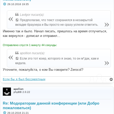
С
29.10.2016 19:35
о
о
б
LavIgor писал(а):
щ
е
Предполагаю, что текст сохранился в незакрытой
н
вкладке браузера и Вы просто не сразу успели ответить.
и
е
Именно так и было. Начал писать, пришлось на время отлучиться,
как вернулся - дописал и отправил...
Отправлено спустя 1 минуту 44 секунды:
apollion писал(а):
Если это тот юзер, которого я знаю, то он м*дак, хам и
кидала.
Уточните, пожалуйста, о ком Вы говорите? Zerocol?
Если бы я был бессмертным
apollion
phpBB 2.0.22
Re: Модераторам данной конференции (или Добро
пожаловаться)
С
29.10.2016 21:21