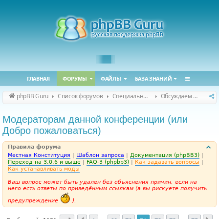
ГЛАВНАЯ
ФОРУМЫ
ФАЙЛЫ
БАЗА ЗНАНИЙ
phpBB Guru
Список форумов
Специальные форумы
Обсуждаем сайт и конференцию
Модераторам данной конференции (или
Добро пожаловаться)
Правила форума
Местная Конституция
|
Шаблон запроса
|
Документация (phpBB3)
|
Переход на 3.0.6 и выше
|
FAQ-3 (phpbb3)
|
Как задавать вопросы
|
Как устанавливать моды
Ваш вопрос может быть удален без объяснения причин, если на
него есть ответы по приведённым ссылкам (а вы рискуете получить
предупреждение
).