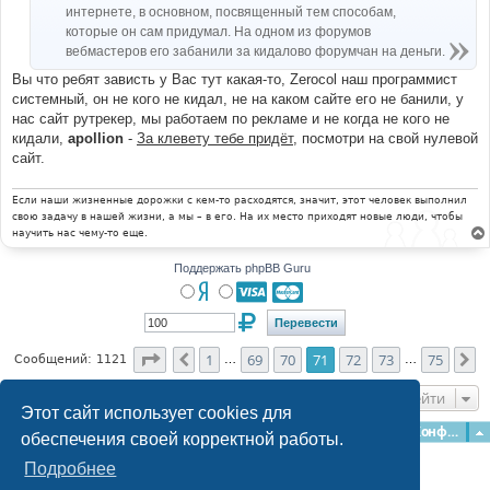
интернете, в основном, посвященный тем способам,
которые он сам придумал. На одном из форумов
вебмастеров его забанили за кидалово форумчан на деньги.
Вы что ребят зависть у Вас тут какая-то, Zerocol наш программист
системный, он не кого не кидал, не на каком сайте его не банили, у
нас сайт рутрекер, мы работаем по рекламе и не когда не кого не
кидали,
apollion
-
За клевету тебе придёт
, посмотри на свой нулевой
сайт.
Если наши жизненные дорожки с кем-то расходятся, значит, этот человек выполнил
свою задачу в нашей жизни, а мы – в его. На их место приходят новые люди, чтобы
научить нас чему-то еще.
Поддержать phpBB Guru
Страница
71
из
75
1
69
70
71
72
73
75
Пред.
С
Сообщений: 1121
…
…
Перейти
Этот сайт использует cookies для
Главная
Форумы
Наша команда
О команде
Конфиденциальность
обеспечения своей корректной работы.
Подробнее