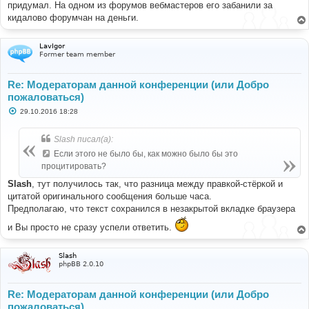
е
придумал. На одном из форумов вебмастеров его забанили за
кидалово форумчан на деньги.
LavIgor
Former team member
Re: Модераторам данной конференции (или Добро
пожаловаться)
С
29.10.2016 18:28
о
о
б
Slash писал(а):
щ
е
Если этого не было бы, как можно было бы это
н
процитировать?
и
е
Slash
, тут получилось так, что разница между правкой-стёркой и
цитатой оригинального сообщения больше часа.
Предполагаю, что текст сохранился в незакрытой вкладке браузера
и Вы просто не сразу успели ответить.
Slash
phpBB 2.0.10
Re: Модераторам данной конференции (или Добро
пожаловаться)