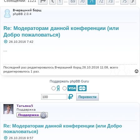
Страница
71
из
75
1
69
70
71
72
73
75
Пред.
С
Сообщений: 1121
…
…
Вчерашний борщ
phpBB 2.0.4
Re: Модераторам данной конференции (или
Добро пожаловаться)
С
26.10.2016 7:42
о
о
...
б
щ
е
н
Последний раз редактировалось
и
Вчерашний борщ
26.10.2016 11:08, всего
е
редактировалось 1 раз.
Поддержать phpBB Guru
Татьяна5
Поддержка
Re: Модераторам данной конференции (или Добро
пожаловаться)
С
26.10.2016 9:57