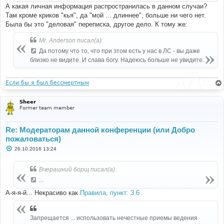
А какая личная информация распространилась в данном случаи?
Там кроме криков "кья", да "мой ... длиннее", больше ни чего нет.
Была бы это "деловая" переписка, другое дело. К тому же:
Mr. Anderson писал(а):
Да потому что то, что при этом есть у нас в ЛС - вы даже
близко не видите. И слава богу. Надеюсь больше не увидите.
Если бы я был бессмертным
Sheer
Former team member
Re: Модераторам данной конференции (или Добро
пожаловаться)
С
26.10.2016 13:24
о
о
б
Вчерашний борщ писал(а):
щ
е
...
н
и
А-я-я-й... Некрасиво как
Правила, пункт: 3.6
е
Запрещается ... использовать нечестные приемы ведения