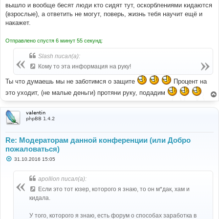
вышло и вообще бесят люди кто сидят тут, оскорблениями кидаются
(взрослые), а ответить не могут, поверь, жизнь тебя научит ещё и
накажет.
Отправлено спустя 6 минут 55 секунд:
Slash писал(а):
Кому то эта информация на руку!
Ты что думаешь мы не заботимся о защите
Процент на
это уходит, (не малые деньги) протяни руку, подадим
valentin
phpBB 1.4.2
Re: Модераторам данной конференции (или Добро
пожаловаться)
С
31.10.2016 15:05
о
о
б
apollion писал(а):
щ
е
Если это тот юзер, которого я знаю, то он м*дак, хам и
н
кидала.
и
е
У того, которого я знаю, есть форум о способах заработка в