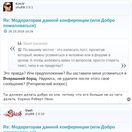
KimIV
phpBB 2.0.1
Re: Модераторам данной конференции (или Добро
пожаловаться)
С
26.10.2016 14:26
о
о
б
Slash писал(а):
щ
е
По вашему честно - это написать пост, прочитав
н
который, можно усомниться в человеке или в форуме в
и
е
целом. А чтобы избежать каких то вопросов, просто стереть
текст, типа я не приделах?
Это правда? Или предположение? Вы заставили меня усомниться в
Вчерашний борщ
. Надеюсь, не удалите после этого своё
сообщение? (Риторический вопрос).
Ты должен делать добро из зла, потому что его больше не из чего
делать. Уоренн Роберт Пенн.
Slash
phpBB 2.0.10
Re: Модераторам данной конференции (или Добро