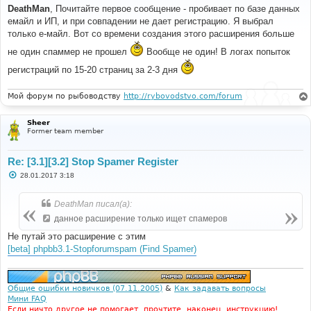
о
DeathMan
, Почитайте первое сообщение - пробивает по базе данных
б
емайл и ИП, и при совпадении не дает регистрацию. Я выбрал
щ
е
только е-майл. Вот со времени создания этого расширения больше
н
и
не один спаммер не прошел
Вообще не один! В логах попыток
е
регистраций по 15-20 страниц за 2-3 дня
Мой форум по рыбоводству
http://rybovodstvo.com/forum
Sheer
Former team member
Re: [3.1][3.2] Stop Spamer Register
С
28.01.2017 3:18
о
о
б
DeathMan писал(а):
щ
е
данное расширение только ищет спамеров
н
и
Не путай это расширение с этим
е
[beta] phpbb3.1-Stopforumspam (Find Spamer)
Общие ошибки новичков (07.11.2005)
&
Как задавать вопросы
Мини FAQ
Если ничто другое не помогает, прочтите, наконец, инструкцию!