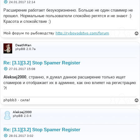
С
24.01.2017 12:14
о
о
Расширение работает безукоризненно. Больше не один спаммер не
б
прошел. Нормальные пользователи спокойно регятся и не знают :)
щ
е
Красота и спокойствие :)
н
и
е
Мой форум по рыбоводству
http://rybovodstvo.com/forum
DeathMan
phpBB 2.0.7a
Re: [3.1][3.2] Stop Spamer Register
С
27.01.2017 15:08
о
о
Aleksej2000
, странно, я думал данное расширение только ищет
б
спамеров и отображает их в админке, как оно влияет на регистрацию
щ
е
?!
н
и
е
phpbb3 - сила!
Aleksej2000
phpBB 2.0.4
Re: [3.1][3.2] Stop Spamer Register
С
28.01.2017 3:02
о