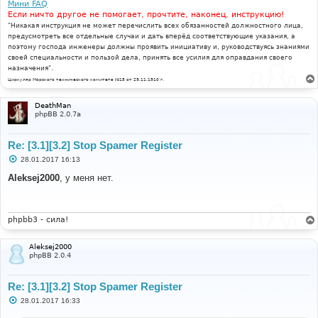
Мини FAQ
Если ничто другое не помогает, прочтите, наконец, инструкцию!
"Никакая инструкция не может перечислить всех обязанностей должностного лица,
предусмотреть все отдельные случаи и дать вперёд соответствующие указания, а
поэтому господа инженеры должны проявить инициативу и, руководствуясь знаниями
своей специальности и пользой дела, принять все усилия для оправдания своего
назначения".
Циркуляр Морского технического комитета №15 от 29.11.1910 г.
DeathMan
phpBB 2.0.7a
Re: [3.1][3.2] Stop Spamer Register
С
28.01.2017 16:13
о
о
Aleksej2000
, у меня нет.
б
щ
е
н
и
phpbb3 - сила!
е
Aleksej2000
phpBB 2.0.4
Re: [3.1][3.2] Stop Spamer Register
С
28.01.2017 16:33
о
о