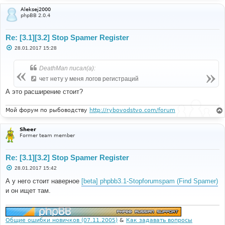
Aleksej2000
phpBB 2.0.4
Re: [3.1][3.2] Stop Spamer Register
С
28.01.2017 15:28
о
о
б
DeathMan писал(а):
щ
е
чет нету у меня логов регистраций
н
и
А это расширение стоит?
е
Мой форум по рыбоводству
http://rybovodstvo.com/forum
Sheer
Former team member
Re: [3.1][3.2] Stop Spamer Register
С
28.01.2017 15:42
о
о
А у него стоит наверное
[beta] phpbb3.1-Stopforumspam (Find Spamer)
б
и он ищет там.
щ
е
н
и
е
Общие ошибки новичков (07.11.2005)
&
Как задавать вопросы