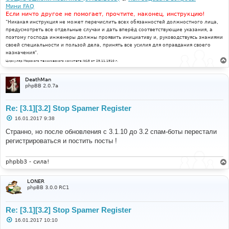
Мини FAQ
Если ничто другое не помогает, прочтите, наконец, инструкцию!
"Никакая инструкция не может перечислить всех обязанностей должностного лица,
предусмотреть все отдельные случаи и дать вперёд соответствующие указания, а
поэтому господа инженеры должны проявить инициативу и, руководствуясь знаниями
своей специальности и пользой дела, принять все усилия для оправдания своего
назначения".
Циркуляр Морского технического комитета №15 от 29.11.1910 г.
DeathMan
phpBB 2.0.7a
Re: [3.1][3.2] Stop Spamer Register
С
16.01.2017 9:38
о
о
Странно, но после обновления с 3.1.10 до 3.2 спам-боты перестали
б
регистрироваться и постить посты !
щ
е
н
и
phpbb3 - сила!
е
LONER
phpBB 3.0.0 RC1
Re: [3.1][3.2] Stop Spamer Register
С
16.01.2017 10:10
о