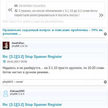
о
б
DeathMan писал(а):
щ
е
Странно, но после обновления с 3.1.10 до 3.2 спам-боты
н
перестали регистрироваться и постить посты !
и
е
Они просто в шоке и еще не разобрались.
Правильно заданный вопрос и описание проблемы - 70% их
решения...
DeathMan
phpBB 2.0.7a
Re: [3.1][3.2] Stop Spamer Register
С
16.01.2017 20:52
о
о
Надеюсь и не разберутся... на 3.1.10 просто одолели, по 10-20 спам-
б
ботов чистил в ручном режиме..
щ
е
н
и
phpbb3 - сила!
е
Aleksej2000
phpBB 2.0.4
Re: [3.1][3.2] Stop Spamer Register