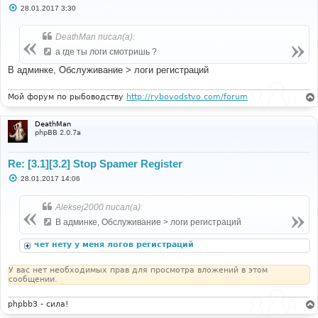
С
28.01.2017 3:30
о
о
б
DeathMan писал(а):
щ
е
а где ты логи смотришь ?
н
и
В админке, Обслуживание > логи регистраций
е
Мой форум по рыбоводству
http://rybovodstvo.com/forum
DeathMan
phpBB 2.0.7a
Re: [3.1][3.2] Stop Spamer Register
С
28.01.2017 14:06
о
о
б
Aleksej2000 писал(а):
щ
е
В админке, Обслуживание > логи регистраций
н
и
чет нету у меня логов регистраций
е
У вас нет необходимых прав для просмотра вложений в этом
сообщении.
phpbb3 - сила!