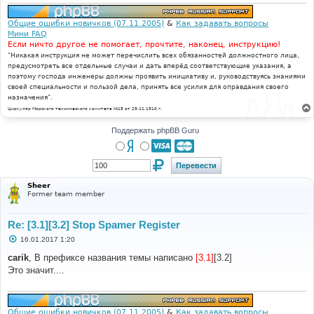
Общие ошибки новичков (07.11.2005)
&
Как задавать вопросы
Мини FAQ
Если ничто другое не помогает, прочтите, наконец, инструкцию!
"Никакая инструкция не может перечислить всех обязанностей должностного лица,
предусмотреть все отдельные случаи и дать вперёд соответствующие указания, а
поэтому господа инженеры должны проявить инициативу и, руководствуясь знаниями
своей специальности и пользой дела, принять все усилия для оправдания своего
назначения".
Циркуляр Морского технического комитета №15 от 29.11.1910 г.
Поддержать phpBB Guru
Sheer
Former team member
Re: [3.1][3.2] Stop Spamer Register
С
16.01.2017 1:20
о
о
carik
, В префиксе названия темы написано
[3.1]
[3.2]
б
Это значит....
щ
е
н
и
е
Общие ошибки новичков (07.11.2005)
&
Как задавать вопросы