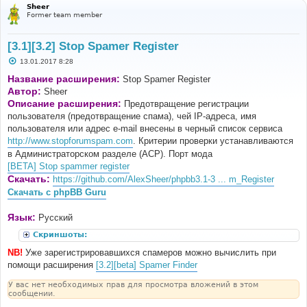
Sheer
Former team member
[3.1][3.2] Stop Spamer Register
С
13.01.2017 8:28
о
о
Название расширения:
Stop Spamer Register
б
Автор:
Sheer
щ
е
Описание расширения:
Предотвращение регистрации
н
пользователя (предотвращение спама), чей IP-адреса, имя
и
е
пользователя или адрес e-mail внесены в черный список сервиса
http://www.stopforumspam.com
. Критерии проверки устанавливаются
в Администраторском разделе (ACP). Порт мода
[BETA] Stop spammer register
Скачать:
https://github.com/AlexSheer/phpbb3.1-3 ... m_Register
Скачать с phpBB Guru
Язык:
Русский
Скриншоты:
NB!
Уже зарегистрировавшихся спамеров можно вычислить при
помощи расширения
[3.2][beta] Spamer Finder
У вас нет необходимых прав для просмотра вложений в этом
сообщении.