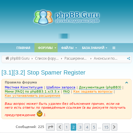
ГЛАВНАЯ
ФОРУМЫ
ФАЙЛЫ
БАЗА ЗНАНИЙ
phpBB Guru
Список форумов
Расширения phpBB
Анонсы и поддержка расширений для phpBB
[3.1][3.2] Stop Spamer Register
Правила форума
Местная Конституция
|
Шаблон запроса
|
Документация (phpBB3)
|
Мини [FAQ] по phpBB3.1.x/3.3.x
|
FAQ
|
Как задавать вопросы
|
Как устанавливать расширения
Ваш вопрос может быть удален без объяснения причин, если на
него есть ответы по приведённым ссылкам (а вы рискуете получить
предупреждение
).
Страница
2
из
15
1
2
3
4
5
15
Пред.
След.
Сообщений: 225
…