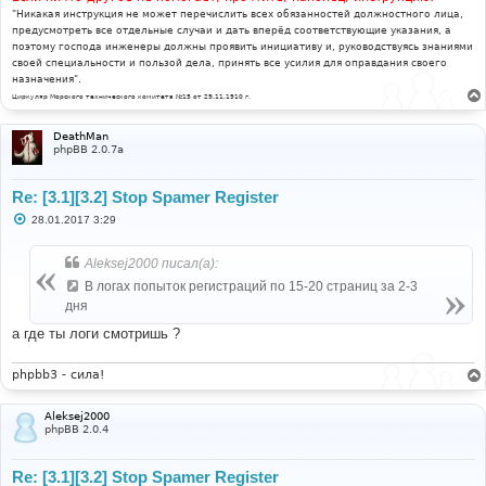
"Никакая инструкция не может перечислить всех обязанностей должностного лица,
предусмотреть все отдельные случаи и дать вперёд соответствующие указания, а
поэтому господа инженеры должны проявить инициативу и, руководствуясь знаниями
своей специальности и пользой дела, принять все усилия для оправдания своего
назначения".
Циркуляр Морского технического комитета №15 от 29.11.1910 г.
DeathMan
phpBB 2.0.7a
Re: [3.1][3.2] Stop Spamer Register
С
28.01.2017 3:29
о
о
б
Aleksej2000 писал(а):
щ
е
В логах попыток регистраций по 15-20 страниц за 2-3
н
дня
и
е
а где ты логи смотришь ?
phpbb3 - сила!
Aleksej2000
phpBB 2.0.4
Re: [3.1][3.2] Stop Spamer Register