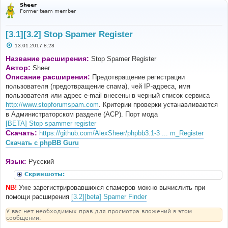
Sheer
Former team member
[3.1][3.2] Stop Spamer Register
С
13.01.2017 8:28
о
о
Название расширения:
Stop Spamer Register
б
Автор:
Sheer
щ
е
Описание расширения:
Предотвращение регистрации
н
пользователя (предотвращение спама), чей IP-адреса, имя
и
е
пользователя или адрес e-mail внесены в черный список сервиса
http://www.stopforumspam.com
. Критерии проверки устанавливаются
в Администраторском разделе (ACP). Порт мода
[BETA] Stop spammer register
Скачать:
https://github.com/AlexSheer/phpbb3.1-3 ... m_Register
Скачать с phpBB Guru
Язык:
Русский
Скриншоты:
NB!
Уже зарегистрировавшихся спамеров можно вычислить при
помощи расширения
[3.2][beta] Spamer Finder
У вас нет необходимых прав для просмотра вложений в этом
сообщении.