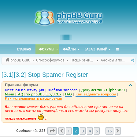
ГЛАВНАЯ
ФОРУМЫ
ФАЙЛЫ
БАЗА ЗНАНИЙ
phpBB Guru
Список форумов
Расширения phpBB
Анонсы и поддержка расширений для phpBB
[3.1][3.2] Stop Spamer Register
Правила форума
Местная Конституция
|
Шаблон запроса
|
Документация (phpBB3)
|
Мини [FAQ] по phpBB3.1.x/3.3.x
|
FAQ
|
Как задавать вопросы
|
Как устанавливать расширения
Ваш вопрос может быть удален без объяснения причин, если на
него есть ответы по приведённым ссылкам (а вы рискуете получить
предупреждение
).
Страница
2
из
15
1
2
3
4
5
15
Пред.
След.
Сообщений: 225
…