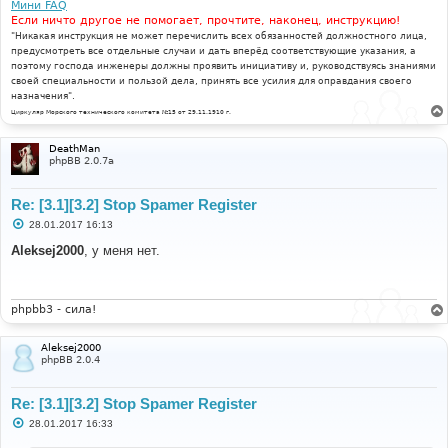
Мини FAQ
Если ничто другое не помогает, прочтите, наконец, инструкцию!
"Никакая инструкция не может перечислить всех обязанностей должностного лица,
предусмотреть все отдельные случаи и дать вперёд соответствующие указания, а
поэтому господа инженеры должны проявить инициативу и, руководствуясь знаниями
своей специальности и пользой дела, принять все усилия для оправдания своего
назначения".
Циркуляр Морского технического комитета №15 от 29.11.1910 г.
DeathMan
phpBB 2.0.7a
Re: [3.1][3.2] Stop Spamer Register
С
28.01.2017 16:13
о
о
Aleksej2000
, у меня нет.
б
щ
е
н
и
phpbb3 - сила!
е
Aleksej2000
phpBB 2.0.4
Re: [3.1][3.2] Stop Spamer Register
С
28.01.2017 16:33
о
о