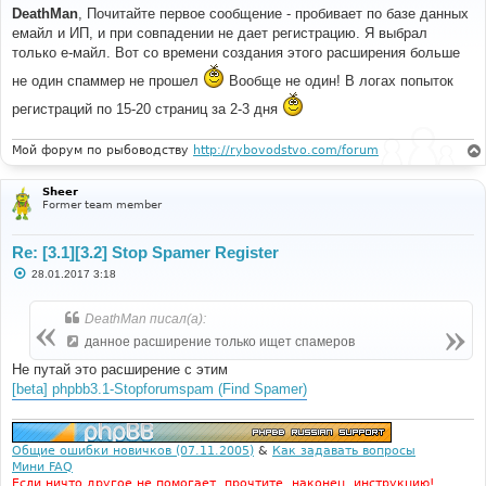
о
DeathMan
, Почитайте первое сообщение - пробивает по базе данных
б
емайл и ИП, и при совпадении не дает регистрацию. Я выбрал
щ
е
только е-майл. Вот со времени создания этого расширения больше
н
и
не один спаммер не прошел
Вообще не один! В логах попыток
е
регистраций по 15-20 страниц за 2-3 дня
Мой форум по рыбоводству
http://rybovodstvo.com/forum
Sheer
Former team member
Re: [3.1][3.2] Stop Spamer Register
С
28.01.2017 3:18
о
о
б
DeathMan писал(а):
щ
е
данное расширение только ищет спамеров
н
и
Не путай это расширение с этим
е
[beta] phpbb3.1-Stopforumspam (Find Spamer)
Общие ошибки новичков (07.11.2005)
&
Как задавать вопросы
Мини FAQ
Если ничто другое не помогает, прочтите, наконец, инструкцию!