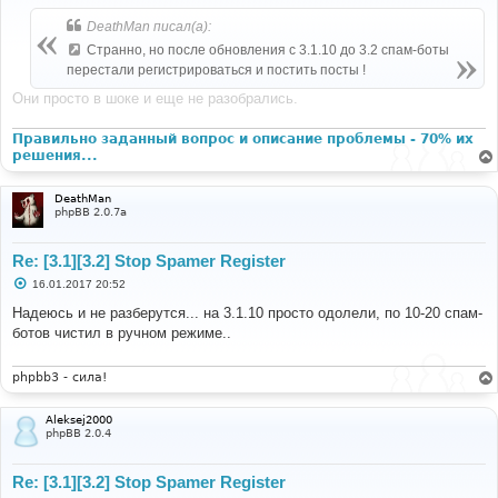
о
б
DeathMan писал(а):
щ
е
Странно, но после обновления с 3.1.10 до 3.2 спам-боты
н
перестали регистрироваться и постить посты !
и
е
Они просто в шоке и еще не разобрались.
Правильно заданный вопрос и описание проблемы - 70% их
решения...
DeathMan
phpBB 2.0.7a
Re: [3.1][3.2] Stop Spamer Register
С
16.01.2017 20:52
о
о
Надеюсь и не разберутся... на 3.1.10 просто одолели, по 10-20 спам-
б
ботов чистил в ручном режиме..
щ
е
н
и
phpbb3 - сила!
е
Aleksej2000
phpBB 2.0.4
Re: [3.1][3.2] Stop Spamer Register