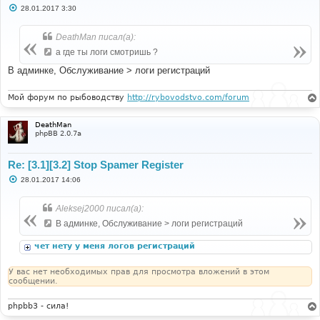
С
28.01.2017 3:30
о
о
б
DeathMan писал(а):
щ
е
а где ты логи смотришь ?
н
и
В админке, Обслуживание > логи регистраций
е
Мой форум по рыбоводству
http://rybovodstvo.com/forum
DeathMan
phpBB 2.0.7a
Re: [3.1][3.2] Stop Spamer Register
С
28.01.2017 14:06
о
о
б
Aleksej2000 писал(а):
щ
е
В админке, Обслуживание > логи регистраций
н
и
чет нету у меня логов регистраций
е
У вас нет необходимых прав для просмотра вложений в этом
сообщении.
phpbb3 - сила!