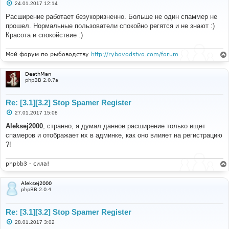
С
24.01.2017 12:14
о
о
Расширение работает безукоризненно. Больше не один спаммер не
б
прошел. Нормальные пользователи спокойно регятся и не знают :)
щ
е
Красота и спокойствие :)
н
и
е
Мой форум по рыбоводству
http://rybovodstvo.com/forum
DeathMan
phpBB 2.0.7a
Re: [3.1][3.2] Stop Spamer Register
С
27.01.2017 15:08
о
о
Aleksej2000
, странно, я думал данное расширение только ищет
б
спамеров и отображает их в админке, как оно влияет на регистрацию
щ
е
?!
н
и
е
phpbb3 - сила!
Aleksej2000
phpBB 2.0.4
Re: [3.1][3.2] Stop Spamer Register
С
28.01.2017 3:02
о