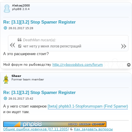
Aleksej2000
phpBB 2.0.4
Re: [3.1][3.2] Stop Spamer Register
С
28.01.2017 15:28
о
о
б
DeathMan писал(а):
щ
е
чет нету у меня логов регистраций
н
и
А это расширение стоит?
е
Мой форум по рыбоводству
http://rybovodstvo.com/forum
Sheer
Former team member
Re: [3.1][3.2] Stop Spamer Register
С
28.01.2017 15:42
о
о
А у него стоит наверное
[beta] phpbb3.1-Stopforumspam (Find Spamer)
б
и он ищет там.
щ
е
н
и
е
Общие ошибки новичков (07.11.2005)
&
Как задавать вопросы