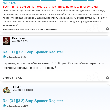
Мини FAQ
Если ничто другое не помогает, прочтите, наконец, инструкцию!
"Никакая инструкция не может перечислить всех обязанностей должностного лица,
предусмотреть все отдельные случаи и дать вперёд соответствующие указания, а
поэтому господа инженеры должны проявить инициативу и, руководствуясь знаниями
своей специальности и пользой дела, принять все усилия для оправдания своего
назначения".
Циркуляр Морского технического комитета №15 от 29.11.1910 г.
DeathMan
phpBB 2.0.7a
Re: [3.1][3.2] Stop Spamer Register
С
16.01.2017 9:38
о
о
Странно, но после обновления с 3.1.10 до 3.2 спам-боты перестали
б
регистрироваться и постить посты !
щ
е
н
и
phpbb3 - сила!
е
LONER
phpBB 3.0.0 RC1
Re: [3.1][3.2] Stop Spamer Register
С
16.01.2017 10:10
о