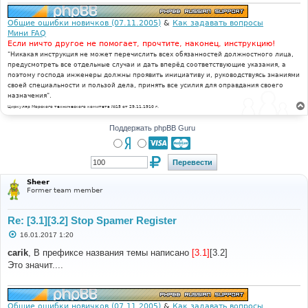
Общие ошибки новичков (07.11.2005)
&
Как задавать вопросы
Мини FAQ
Если ничто другое не помогает, прочтите, наконец, инструкцию!
"Никакая инструкция не может перечислить всех обязанностей должностного лица,
предусмотреть все отдельные случаи и дать вперёд соответствующие указания, а
поэтому господа инженеры должны проявить инициативу и, руководствуясь знаниями
своей специальности и пользой дела, принять все усилия для оправдания своего
назначения".
Циркуляр Морского технического комитета №15 от 29.11.1910 г.
Поддержать phpBB Guru
Sheer
Former team member
Re: [3.1][3.2] Stop Spamer Register
С
16.01.2017 1:20
о
о
carik
, В префиксе названия темы написано
[3.1]
[3.2]
б
Это значит....
щ
е
н
и
е
Общие ошибки новичков (07.11.2005)
&
Как задавать вопросы