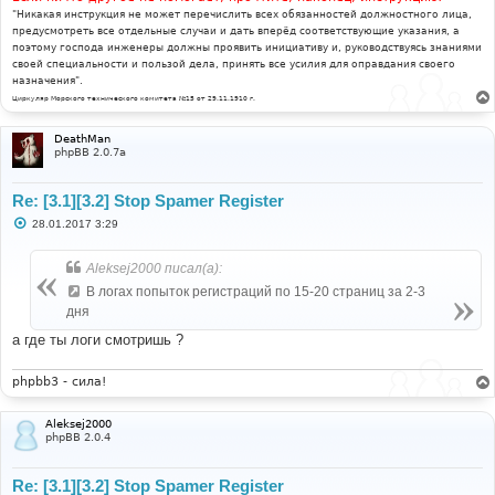
"Никакая инструкция не может перечислить всех обязанностей должностного лица,
предусмотреть все отдельные случаи и дать вперёд соответствующие указания, а
поэтому господа инженеры должны проявить инициативу и, руководствуясь знаниями
своей специальности и пользой дела, принять все усилия для оправдания своего
назначения".
Циркуляр Морского технического комитета №15 от 29.11.1910 г.
DeathMan
phpBB 2.0.7a
Re: [3.1][3.2] Stop Spamer Register
С
28.01.2017 3:29
о
о
б
Aleksej2000 писал(а):
щ
е
В логах попыток регистраций по 15-20 страниц за 2-3
н
дня
и
е
а где ты логи смотришь ?
phpbb3 - сила!
Aleksej2000
phpBB 2.0.4
Re: [3.1][3.2] Stop Spamer Register