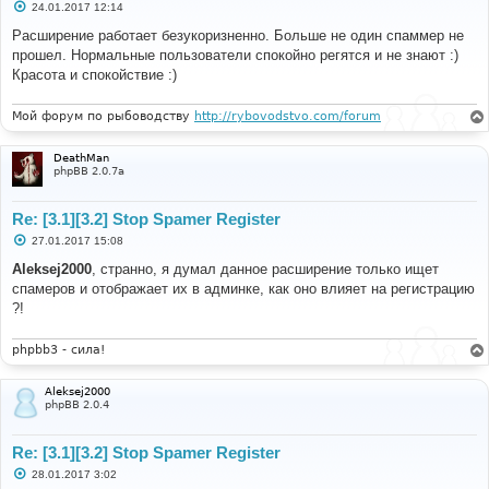
С
24.01.2017 12:14
о
о
Расширение работает безукоризненно. Больше не один спаммер не
б
прошел. Нормальные пользователи спокойно регятся и не знают :)
щ
е
Красота и спокойствие :)
н
и
е
Мой форум по рыбоводству
http://rybovodstvo.com/forum
DeathMan
phpBB 2.0.7a
Re: [3.1][3.2] Stop Spamer Register
С
27.01.2017 15:08
о
о
Aleksej2000
, странно, я думал данное расширение только ищет
б
спамеров и отображает их в админке, как оно влияет на регистрацию
щ
е
?!
н
и
е
phpbb3 - сила!
Aleksej2000
phpBB 2.0.4
Re: [3.1][3.2] Stop Spamer Register
С
28.01.2017 3:02
о