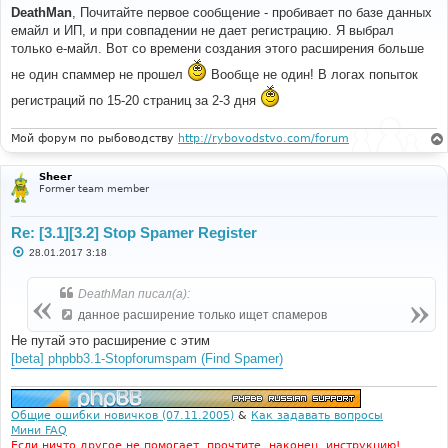
о
DeathMan
, Почитайте первое сообщение - пробивает по базе данных
б
емайл и ИП, и при совпадении не дает регистрацию. Я выбрал
щ
е
только е-майл. Вот со времени создания этого расширения больше
н
и
не один спаммер не прошел
Вообще не один! В логах попыток
е
регистраций по 15-20 страниц за 2-3 дня
Мой форум по рыбоводству
http://rybovodstvo.com/forum
Sheer
Former team member
Re: [3.1][3.2] Stop Spamer Register
С
28.01.2017 3:18
о
о
б
DeathMan писал(а):
щ
е
данное расширение только ищет спамеров
н
и
Не путай это расширение с этим
е
[beta] phpbb3.1-Stopforumspam (Find Spamer)
Общие ошибки новичков (07.11.2005)
&
Как задавать вопросы
Мини FAQ
Если ничто другое не помогает, прочтите, наконец, инструкцию!