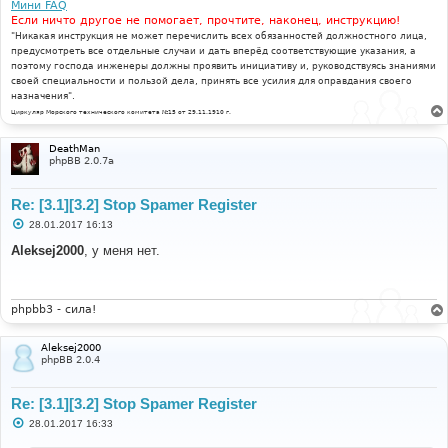
Мини FAQ
Если ничто другое не помогает, прочтите, наконец, инструкцию!
"Никакая инструкция не может перечислить всех обязанностей должностного лица,
предусмотреть все отдельные случаи и дать вперёд соответствующие указания, а
поэтому господа инженеры должны проявить инициативу и, руководствуясь знаниями
своей специальности и пользой дела, принять все усилия для оправдания своего
назначения".
Циркуляр Морского технического комитета №15 от 29.11.1910 г.
DeathMan
phpBB 2.0.7a
Re: [3.1][3.2] Stop Spamer Register
С
28.01.2017 16:13
о
о
Aleksej2000
, у меня нет.
б
щ
е
н
и
phpbb3 - сила!
е
Aleksej2000
phpBB 2.0.4
Re: [3.1][3.2] Stop Spamer Register
С
28.01.2017 16:33
о
о