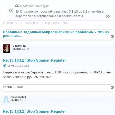
о
б
DeathMan писал(а):
щ
е
Странно, но после обновления с 3.1.10 до 3.2 спам-боты
н
перестали регистрироваться и постить посты !
и
е
Они просто в шоке и еще не разобрались.
Правильно заданный вопрос и описание проблемы - 70% их
решения...
DeathMan
phpBB 2.0.7a
Re: [3.1][3.2] Stop Spamer Register
С
16.01.2017 20:52
о
о
Надеюсь и не разберутся... на 3.1.10 просто одолели, по 10-20 спам-
б
ботов чистил в ручном режиме..
щ
е
н
и
phpbb3 - сила!
е
Aleksej2000
phpBB 2.0.4
Re: [3.1][3.2] Stop Spamer Register