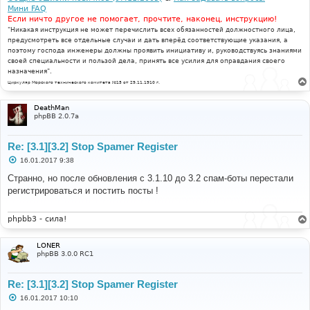
Мини FAQ
Если ничто другое не помогает, прочтите, наконец, инструкцию!
"Никакая инструкция не может перечислить всех обязанностей должностного лица,
предусмотреть все отдельные случаи и дать вперёд соответствующие указания, а
поэтому господа инженеры должны проявить инициативу и, руководствуясь знаниями
своей специальности и пользой дела, принять все усилия для оправдания своего
назначения".
Циркуляр Морского технического комитета №15 от 29.11.1910 г.
DeathMan
phpBB 2.0.7a
Re: [3.1][3.2] Stop Spamer Register
С
16.01.2017 9:38
о
о
Странно, но после обновления с 3.1.10 до 3.2 спам-боты перестали
б
регистрироваться и постить посты !
щ
е
н
и
phpbb3 - сила!
е
LONER
phpBB 3.0.0 RC1
Re: [3.1][3.2] Stop Spamer Register
С
16.01.2017 10:10
о