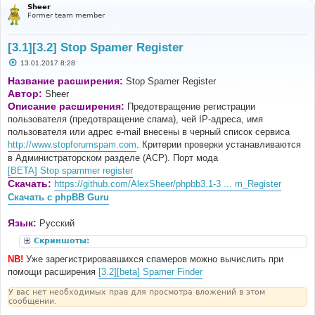
Sheer
Former team member
[3.1][3.2] Stop Spamer Register
С
13.01.2017 8:28
о
о
Название расширения:
Stop Spamer Register
б
Автор:
Sheer
щ
е
Описание расширения:
Предотвращение регистрации
н
пользователя (предотвращение спама), чей IP-адреса, имя
и
е
пользователя или адрес e-mail внесены в черный список сервиса
http://www.stopforumspam.com
. Критерии проверки устанавливаются
в Администраторском разделе (ACP). Порт мода
[BETA] Stop spammer register
Скачать:
https://github.com/AlexSheer/phpbb3.1-3 ... m_Register
Скачать с phpBB Guru
Язык:
Русский
Скриншоты:
NB!
Уже зарегистрировавшихся спамеров можно вычислить при
помощи расширения
[3.2][beta] Spamer Finder
У вас нет необходимых прав для просмотра вложений в этом
сообщении.