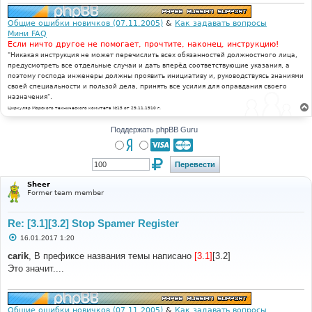
Общие ошибки новичков (07.11.2005)
&
Как задавать вопросы
Мини FAQ
Если ничто другое не помогает, прочтите, наконец, инструкцию!
"Никакая инструкция не может перечислить всех обязанностей должностного лица,
предусмотреть все отдельные случаи и дать вперёд соответствующие указания, а
поэтому господа инженеры должны проявить инициативу и, руководствуясь знаниями
своей специальности и пользой дела, принять все усилия для оправдания своего
назначения".
Циркуляр Морского технического комитета №15 от 29.11.1910 г.
Поддержать phpBB Guru
Sheer
Former team member
Re: [3.1][3.2] Stop Spamer Register
С
16.01.2017 1:20
о
о
carik
, В префиксе названия темы написано
[3.1]
[3.2]
б
Это значит....
щ
е
н
и
е
Общие ошибки новичков (07.11.2005)
&
Как задавать вопросы