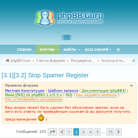
ГЛАВНАЯ
ФОРУМЫ
ФАЙЛЫ
БАЗА ЗНАНИЙ
phpBB Guru
Список форумов
Расширения phpBB
Анонсы и поддержка расширений для phpBB
[3.1][3.2] Stop Spamer Register
Правила форума
Местная Конституция
|
Шаблон запроса
|
Документация (phpBB3)
|
Мини [FAQ] по phpBB3.1.x/3.3.x
|
FAQ
|
Как задавать вопросы
|
Как устанавливать расширения
Ваш вопрос может быть удален без объяснения причин, если на
него есть ответы по приведённым ссылкам (а вы рискуете получить
предупреждение
).
Страница
2
из
15
1
2
3
4
5
15
Пред.
След.
Сообщений: 225
…