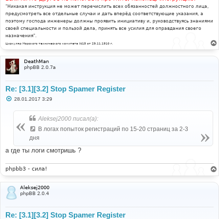
"Никакая инструкция не может перечислить всех обязанностей должностного лица,
предусмотреть все отдельные случаи и дать вперёд соответствующие указания, а
поэтому господа инженеры должны проявить инициативу и, руководствуясь знаниями
своей специальности и пользой дела, принять все усилия для оправдания своего
назначения".
Циркуляр Морского технического комитета №15 от 29.11.1910 г.
DeathMan
phpBB 2.0.7a
Re: [3.1][3.2] Stop Spamer Register
С
28.01.2017 3:29
о
о
б
Aleksej2000 писал(а):
щ
е
В логах попыток регистраций по 15-20 страниц за 2-3
н
дня
и
е
а где ты логи смотришь ?
phpbb3 - сила!
Aleksej2000
phpBB 2.0.4
Re: [3.1][3.2] Stop Spamer Register