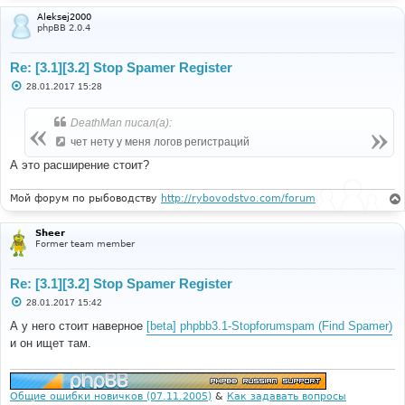
Aleksej2000
phpBB 2.0.4
Re: [3.1][3.2] Stop Spamer Register
С
28.01.2017 15:28
о
о
б
DeathMan писал(а):
щ
е
чет нету у меня логов регистраций
н
и
А это расширение стоит?
е
Мой форум по рыбоводству
http://rybovodstvo.com/forum
Sheer
Former team member
Re: [3.1][3.2] Stop Spamer Register
С
28.01.2017 15:42
о
о
А у него стоит наверное
[beta] phpbb3.1-Stopforumspam (Find Spamer)
б
и он ищет там.
щ
е
н
и
е
Общие ошибки новичков (07.11.2005)
&
Как задавать вопросы