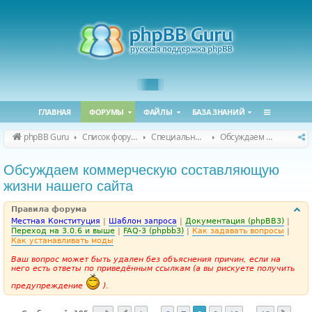
ГЛАВНАЯ
ФОРУМЫ
ФАЙЛЫ
БАЗА ЗНАНИЙ
phpBB Guru
Список форумов
Специальные форумы
Обсуждаем сайт и конференцию
Обсуждаем коммерческую составляющую
жизни нашего сайта
Правила форума
Местная Конституция
|
Шаблон запроса
|
Документация (phpBB3)
|
Переход на 3.0.6 и выше
|
FAQ-3 (phpbb3)
|
Как задавать вопросы
|
Как устанавливать моды
Ваш вопрос может быть удален без объяснения причин, если на
него есть ответы по приведённым ссылкам (а вы рискуете получить
предупреждение
).