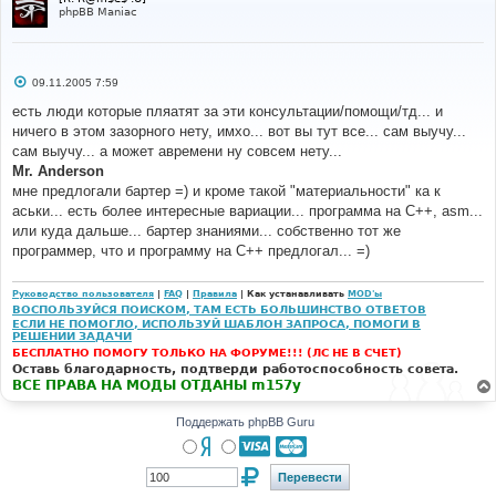
phpBB Maniac
С
09.11.2005 7:59
о
о
есть люди которые пляатят за эти консультации/помощи/тд... и
б
ничего в этом зазорного нету, имхо... вот вы тут все... сам выучу...
щ
е
сам выучу... а может авремени ну совсем нету...
н
Mr. Anderson
и
е
мне предлогали бартер =) и кроме такой "материальности" ка к
аськи... есть более интересные вариации... программа на С++, asm...
или куда дальше... бартер знаниями... собственно тот же
программер, что и программу на С++ предлогал... =)
Руководство пользователя
|
FAQ
|
Правила
| Как устанавливать
MOD'ы
ВОСПОЛЬЗУЙСЯ ПОИСКОМ, ТАМ ЕСТЬ БОЛЬШИНСТВО ОТВЕТОВ
ЕСЛИ НЕ ПОМОГЛО, ИСПОЛЬЗУЙ ШАБЛОН ЗАПРОСА, ПОМОГИ В
РЕШЕНИИ ЗАДАЧИ
БЕСПЛАТНО ПОМОГУ ТОЛЬКО НА ФОРУМЕ!!! (ЛС НЕ В СЧЕТ)
Оставь благодарность, подтверди работоспособность совета.
ВСЕ ПРАВА НА МОДЫ ОТДАНЫ m157y
Поддержать phpBB Guru