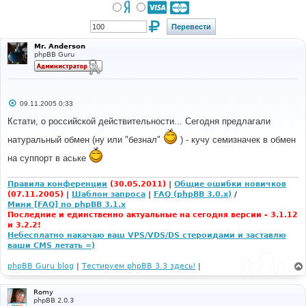
Mr. Anderson
phpBB Guru
С
09.11.2005 0:33
о
о
Кстати, о российской действительности... Сегодня предлагали
б
щ
натуральный обмен (ну или "безнал"
) - кучу семизначек в обмен
е
н
на суппорт в аське
и
е
Правила конференции
(30.05.2011)
|
Общие ошибки новичков
(07.11.2005)
|
Шаблон запроса
|
FAQ (phpBB 3.0.x)
/
Мини [FAQ] по phpBB 3.1.x
Последние и единственно актуальные на сегодня версии - 3.1.12
и 3.2.2!
Небесплатно накачаю ваш VPS/VDS/DS стероидами и заставлю
ваши CMS летать =)
phpBB Guru blog
|
Тестируем phpBB 3.3 здесь!
|
Romy
phpBB 2.0.3