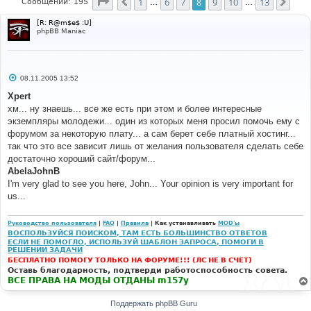
Страница
8
из
13
1
6
7
8
9
10
13
Пред.
След
Сообщений: 195
…
…
[R: R@m$e$ :U]
phpBB Maniac
С
08.11.2005 13:52
о
о
Xpert
б
хм... ну знаешь... все же есть при этом и более интересные
щ
е
экземпляры молодежи... один из которых меня просил помочь ему с
н
форумом за некоторую плату... а сам берет себе платный хостинг...
и
е
так что это все зависит лишь от желания пользователя сделать себе
достаточно хороший сайт/форум...
AbelaJohnB
I'm very glad to see you here, John... Your opinion is very important for
us...
Руководство пользователя
|
FAQ
|
Правила
| Как устанавливать
MOD'ы
ВОСПОЛЬЗУЙСЯ ПОИСКОМ, ТАМ ЕСТЬ БОЛЬШИНСТВО ОТВЕТОВ
ЕСЛИ НЕ ПОМОГЛО, ИСПОЛЬЗУЙ ШАБЛОН ЗАПРОСА, ПОМОГИ В
РЕШЕНИИ ЗАДАЧИ
БЕСПЛАТНО ПОМОГУ ТОЛЬКО НА ФОРУМЕ!!! (ЛС НЕ В СЧЕТ)
Оставь благодарность, подтверди работоспособность совета.
ВСЕ ПРАВА НА МОДЫ ОТДАНЫ m157y
Поддержать phpBB Guru