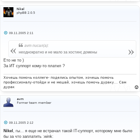
Nikel
phpBB 2.0.5
С
09.11.2005 2:11
о
о
б
avm писал(а):
щ
е
неоднократно и не мало за хостинг, домены
н
и
Ето не то )
е
За ИТ суппорт кому-то платил ?
Хочешь помочь коллеге- поделись опытом, хочешь помочь
профессионалу-отойди и не мешай, хочешь помочь дураку... Сам
дурак
avm
Former team member
С
09.11.2005 2:12
о
о
Nikel
, гы... я еще не встрачал такой IT-суппорт, которому мне было
б
бы за что заплатить :wink:
щ