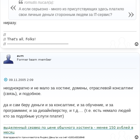
б
romutis писал(а):
щ
е
А если серьезно - много из присутствующих здесь платило
н
свои личные деньги сторонным людям за IT-сервис?
и
е
ниразу.
//
// That's all, Folks!
// -------------------------------------------------
avm
Former team member
С
09.11.2005 2:09
о
о
неоднократно и не мало за хостинг, домены, отраслевой консалтинг
б
(связь), и подобное.
щ
е
н
да и сам беру деньги и за консалтинг, и за обучение, и за
и
е
программинг, и за дизайн/верстку, и т.д.... (т.е. есть немало людей
кто за подобные услуги платит)
выделенный сервер по цене обычного хостинга - менее 150 рублей в
месяц
Благодарности принимаются в Яндекс.Деньгах на счет 4100143316948