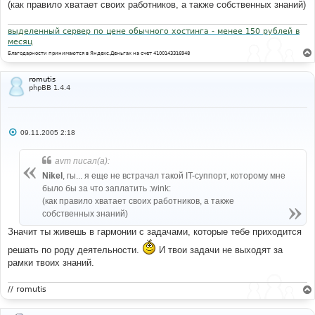
е
(как правило хватает своих работников, а также собственных знаний)
н
и
е
выделенный сервер по цене обычного хостинга - менее 150 рублей в
месяц
Благодарности принимаются в Яндекс.Деньгах на счет 4100143316948
romutis
phpBB 1.4.4
С
09.11.2005 2:18
о
о
б
avm писал(а):
щ
е
Nikel
, гы... я еще не встрачал такой IT-суппорт, которому мне
н
было бы за что заплатить :wink:
и
е
(как правило хватает своих работников, а также
собственных знаний)
Значит ты живешь в гармонии с задачами, которые тебе приходится
решать по роду деятельности.
И твои задачи не выходят за
рамки твоих знаний.
// romutis