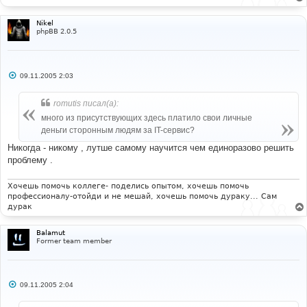
Nikel
phpBB 2.0.5
С
09.11.2005 2:03
о
о
б
romutis писал(а):
щ
е
много из присутствующих здесь платило свои личные
н
деньги сторонным людям за IT-сервис?
и
е
Никогда - никому , лутше самому научится чем единоразово решить
проблему .
Хочешь помочь коллеге- поделись опытом, хочешь помочь
профессионалу-отойди и не мешай, хочешь помочь дураку... Сам
дурак
Balamut
Former team member
С
09.11.2005 2:04
о
о