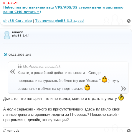
и 3.2.2!
Небесплатно накачаю ваш VPS/VDS/DS стероидами и заставлю
ваши CMS летать =)
phpBB Guru blog
|
Тестируем phpBB 3.3 здесь!
|
romutis
phpBB 1.4.4
С
09.11.2005 1:48
о
о
б
Mr. Anderson писал(а):
щ
е
Кстати, о российской действительности... Сегодня
н
и
предлагали натуральный обмен (ну или "безнал"
) - кучу
е
семизначек в обмен на суппорт в аське
Дык это: что потырил - то и не жалко, можно и отдать в уплату
А если серьезно - много из присутствующих здесь платило свои
личные деньги сторонным людям за IT-сервис? Неважно какой -
программинг, дизайн, консультации?
// romutis