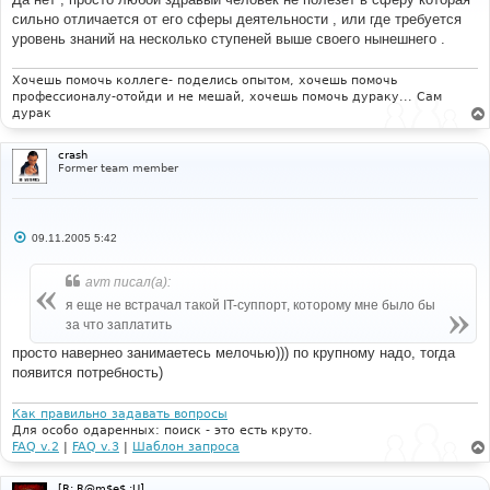
щ
е
сильно отличается от его сферы деятельности , или где требуется
н
уровень знаний на несколько ступеней выше своего нынешнего .
и
е
Хочешь помочь коллеге- поделись опытом, хочешь помочь
профессионалу-отойди и не мешай, хочешь помочь дураку... Сам
дурак
crash
Former team member
С
09.11.2005 5:42
о
о
б
avm писал(а):
щ
е
я еще не встрачал такой IT-суппорт, которому мне было бы
н
за что заплатить
и
е
просто навернео занимаетесь мелочью))) по крупному надо, тогда
появится потребность)
Как правильно задавать вопросы
Для особо одаренных: поиск - это есть круто.
FAQ v.2
|
FAQ v.3
|
Шаблон запроса
[R: R@m$e$ :U]