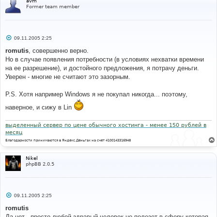
avm
Former team member
С
09.11.2005 2:25
о
о
romutis
, совершенно верно.
б
Но в случае появления потребности (в условиях нехватки времени
щ
е
на ее разрешение), и достойного предложения, я потрачу деньги.
н
Уверен - многие не считают это зазорным.
и
е
P.S. Хотя например Windows я не покупал никогда... поэтому,
наверное, и сижу в Lin
выделенный сервер по цене обычного хостинга - менее 150 рублей в
месяц
Благодарности принимаются в Яндекс.Деньгах на счет 4100143316948
Nikel
phpBB 2.0.5
С
09.11.2005 2:25
о
о
romutis
б
Да нет , просто любой здравый человек не полезет в сферу которая