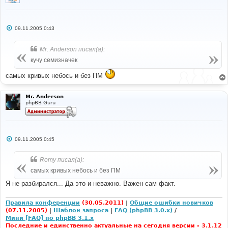
С
09.11.2005 0:43
о
о
б
Mr. Anderson писал(а):
щ
е
кучу семизначек
н
и
самых кривых небось и без ПМ
е
Mr. Anderson
phpBB Guru
С
09.11.2005 0:45
о
о
б
Romy писал(а):
щ
е
самых кривых небось и без ПМ
н
и
Я не разбирался... Да это и неважно. Важен сам факт.
е
Правила конференции
(30.05.2011)
|
Общие ошибки новичков
(07.11.2005)
|
Шаблон запроса
|
FAQ (phpBB 3.0.x)
/
Мини [FAQ] по phpBB 3.1.x
Последние и единственно актуальные на сегодня версии - 3.1.12