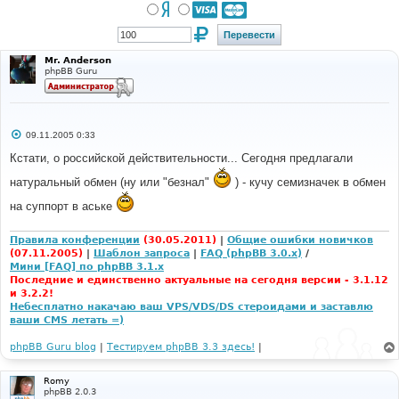
Mr. Anderson
phpBB Guru
С
09.11.2005 0:33
о
о
Кстати, о российской действительности... Сегодня предлагали
б
щ
натуральный обмен (ну или "безнал"
) - кучу семизначек в обмен
е
н
на суппорт в аське
и
е
Правила конференции
(30.05.2011)
|
Общие ошибки новичков
(07.11.2005)
|
Шаблон запроса
|
FAQ (phpBB 3.0.x)
/
Мини [FAQ] по phpBB 3.1.x
Последние и единственно актуальные на сегодня версии - 3.1.12
и 3.2.2!
Небесплатно накачаю ваш VPS/VDS/DS стероидами и заставлю
ваши CMS летать =)
phpBB Guru blog
|
Тестируем phpBB 3.3 здесь!
|
Romy
phpBB 2.0.3