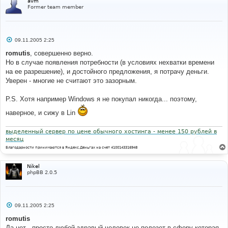
avm
Former team member
С
09.11.2005 2:25
о
о
romutis
, совершенно верно.
б
Но в случае появления потребности (в условиях нехватки времени
щ
е
на ее разрешение), и достойного предложения, я потрачу деньги.
н
Уверен - многие не считают это зазорным.
и
е
P.S. Хотя например Windows я не покупал никогда... поэтому,
наверное, и сижу в Lin
выделенный сервер по цене обычного хостинга - менее 150 рублей в
месяц
Благодарности принимаются в Яндекс.Деньгах на счет 4100143316948
Nikel
phpBB 2.0.5
С
09.11.2005 2:25
о
о
romutis
б
Да нет , просто любой здравый человек не полезет в сферу которая