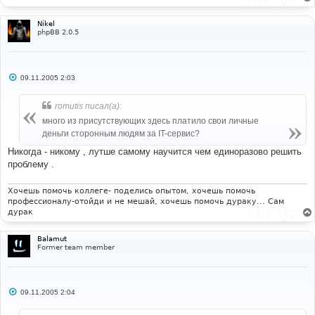
Nikel
phpBB 2.0.5
С
09.11.2005 2:03
о
о
б
romutis писал(а):
щ
е
много из присутствующих здесь платило свои личные
н
деньги сторонным людям за IT-сервис?
и
е
Никогда - никому , лутше самому научится чем единоразово решить
проблему .
Хочешь помочь коллеге- поделись опытом, хочешь помочь
профессионалу-отойди и не мешай, хочешь помочь дураку... Сам
дурак
Balamut
Former team member
С
09.11.2005 2:04
о
о