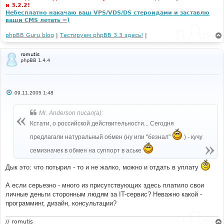
и 3.2.2!
Небесплатно накачаю ваш VPS/VDS/DS стероидами и заставлю
ваши CMS летать =)
phpBB Guru blog
|
Тестируем phpBB 3.3 здесь!
|
romutis
phpBB 1.4.4
С
09.11.2005 1:48
о
о
б
Mr. Anderson писал(а):
щ
е
Кстати, о российской действительности... Сегодня
н
и
предлагали натуральный обмен (ну или "безнал"
) - кучу
е
семизначек в обмен на суппорт в аське
Дык это: что потырил - то и не жалко, можно и отдать в уплату
А если серьезно - много из присутствующих здесь платило свои
личные деньги сторонным людям за IT-сервис? Неважно какой -
программинг, дизайн, консультации?
// romutis