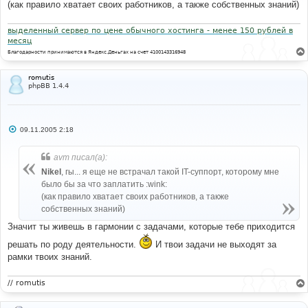
е
(как правило хватает своих работников, а также собственных знаний)
н
и
е
выделенный сервер по цене обычного хостинга - менее 150 рублей в
месяц
Благодарности принимаются в Яндекс.Деньгах на счет 4100143316948
romutis
phpBB 1.4.4
С
09.11.2005 2:18
о
о
б
avm писал(а):
щ
е
Nikel
, гы... я еще не встрачал такой IT-суппорт, которому мне
н
было бы за что заплатить :wink:
и
е
(как правило хватает своих работников, а также
собственных знаний)
Значит ты живешь в гармонии с задачами, которые тебе приходится
решать по роду деятельности.
И твои задачи не выходят за
рамки твоих знаний.
// romutis