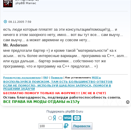
phpBB Maniac
С
09.11.2005 7:59
о
о
есть люди которые пляатят за эти консультации/помощи/тд... и
б
ничего в этом зазорного нету, имхо... вот вы тут все... сам выучу...
щ
е
сам выучу... а может авремени ну совсем нету...
н
Mr. Anderson
и
е
мне предлогали бартер =) и кроме такой "материальности" ка к
аськи... есть более интересные вариации... программа на С++, asm...
или куда дальше... бартер знаниями... собственно тот же
программер, что и программу на С++ предлогал... =)
Руководство пользователя
|
FAQ
|
Правила
| Как устанавливать
MOD'ы
ВОСПОЛЬЗУЙСЯ ПОИСКОМ, ТАМ ЕСТЬ БОЛЬШИНСТВО ОТВЕТОВ
ЕСЛИ НЕ ПОМОГЛО, ИСПОЛЬЗУЙ ШАБЛОН ЗАПРОСА, ПОМОГИ В
РЕШЕНИИ ЗАДАЧИ
БЕСПЛАТНО ПОМОГУ ТОЛЬКО НА ФОРУМЕ!!! (ЛС НЕ В СЧЕТ)
Оставь благодарность, подтверди работоспособность совета.
ВСЕ ПРАВА НА МОДЫ ОТДАНЫ m157y
Поддержать phpBB Guru