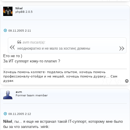
Nikel
phpBB 2.0.5
С
09.11.2005 2:11
о
о
б
avm писал(а):
щ
е
неоднократно и не мало за хостинг, домены
н
и
Ето не то )
е
За ИТ суппорт кому-то платил ?
Хочешь помочь коллеге- поделись опытом, хочешь помочь
профессионалу-отойди и не мешай, хочешь помочь дураку... Сам
дурак
avm
Former team member
С
09.11.2005 2:12
о
о
Nikel
, гы... я еще не встрачал такой IT-суппорт, которому мне было
б
бы за что заплатить :wink:
щ