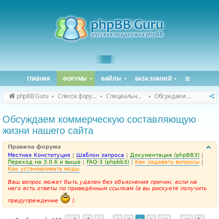
ГЛАВНАЯ
ФОРУМЫ
ФАЙЛЫ
БАЗА ЗНАНИЙ
phpBB Guru
Список форумов
Специальные форумы
Обсуждаем сайт и конференцию
Обсуждаем коммерческую составляющую
жизни нашего сайта
Правила форума
Местная Конституция
|
Шаблон запроса
|
Документация (phpBB3)
|
Переход на 3.0.6 и выше
|
FAQ-3 (phpbb3)
|
Как задавать вопросы
|
Как устанавливать моды
Ваш вопрос может быть удален без объяснения причин, если на
него есть ответы по приведённым ссылкам (а вы рискуете получить
предупреждение
).