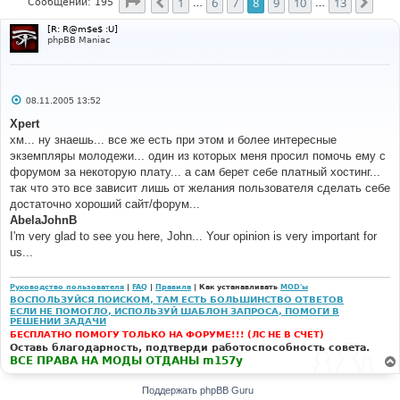
Страница
8
из
13
1
6
7
8
9
10
13
Пред.
След
Сообщений: 195
…
…
[R: R@m$e$ :U]
phpBB Maniac
С
08.11.2005 13:52
о
о
Xpert
б
хм... ну знаешь... все же есть при этом и более интересные
щ
е
экземпляры молодежи... один из которых меня просил помочь ему с
н
форумом за некоторую плату... а сам берет себе платный хостинг...
и
е
так что это все зависит лишь от желания пользователя сделать себе
достаточно хороший сайт/форум...
AbelaJohnB
I'm very glad to see you here, John... Your opinion is very important for
us...
Руководство пользователя
|
FAQ
|
Правила
| Как устанавливать
MOD'ы
ВОСПОЛЬЗУЙСЯ ПОИСКОМ, ТАМ ЕСТЬ БОЛЬШИНСТВО ОТВЕТОВ
ЕСЛИ НЕ ПОМОГЛО, ИСПОЛЬЗУЙ ШАБЛОН ЗАПРОСА, ПОМОГИ В
РЕШЕНИИ ЗАДАЧИ
БЕСПЛАТНО ПОМОГУ ТОЛЬКО НА ФОРУМЕ!!! (ЛС НЕ В СЧЕТ)
Оставь благодарность, подтверди работоспособность совета.
ВСЕ ПРАВА НА МОДЫ ОТДАНЫ m157y
Поддержать phpBB Guru