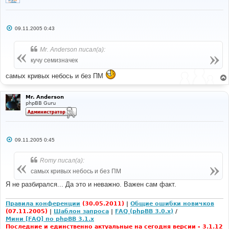
С
09.11.2005 0:43
о
о
б
Mr. Anderson писал(а):
щ
е
кучу семизначек
н
и
самых кривых небось и без ПМ
е
Mr. Anderson
phpBB Guru
С
09.11.2005 0:45
о
о
б
Romy писал(а):
щ
е
самых кривых небось и без ПМ
н
и
Я не разбирался... Да это и неважно. Важен сам факт.
е
Правила конференции
(30.05.2011)
|
Общие ошибки новичков
(07.11.2005)
|
Шаблон запроса
|
FAQ (phpBB 3.0.x)
/
Мини [FAQ] по phpBB 3.1.x
Последние и единственно актуальные на сегодня версии - 3.1.12