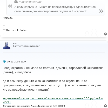
б
romutis писал(а):
щ
е
А если серьезно - много из присутствующих здесь платило
н
свои личные деньги сторонным людям за IT-сервис?
и
е
ниразу.
//
// That's all, Folks!
// -------------------------------------------------
avm
Former team member
С
09.11.2005 2:09
о
о
неоднократно и не мало за хостинг, домены, отраслевой консалтинг
б
(связь), и подобное.
щ
е
н
да и сам беру деньги и за консалтинг, и за обучение, и за
и
е
программинг, и за дизайн/верстку, и т.д.... (т.е. есть немало людей
кто за подобные услуги платит)
выделенный сервер по цене обычного хостинга - менее 150 рублей в
месяц
Благодарности принимаются в Яндекс.Деньгах на счет 4100143316948