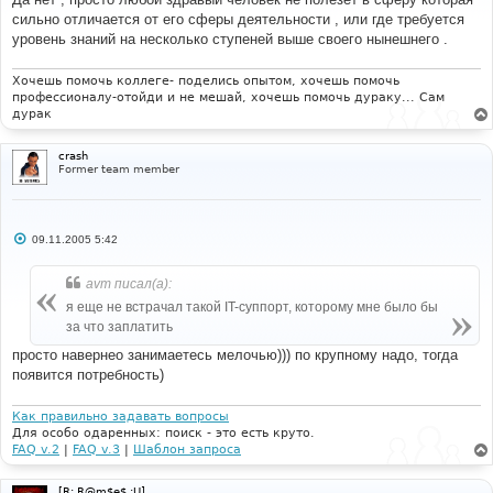
щ
е
сильно отличается от его сферы деятельности , или где требуется
н
уровень знаний на несколько ступеней выше своего нынешнего .
и
е
Хочешь помочь коллеге- поделись опытом, хочешь помочь
профессионалу-отойди и не мешай, хочешь помочь дураку... Сам
дурак
crash
Former team member
С
09.11.2005 5:42
о
о
б
avm писал(а):
щ
е
я еще не встрачал такой IT-суппорт, которому мне было бы
н
за что заплатить
и
е
просто навернео занимаетесь мелочью))) по крупному надо, тогда
появится потребность)
Как правильно задавать вопросы
Для особо одаренных: поиск - это есть круто.
FAQ v.2
|
FAQ v.3
|
Шаблон запроса
[R: R@m$e$ :U]