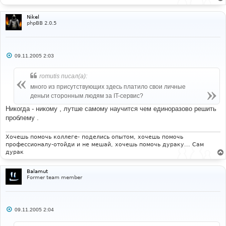
Nikel
phpBB 2.0.5
С
09.11.2005 2:03
о
о
б
romutis писал(а):
щ
е
много из присутствующих здесь платило свои личные
н
деньги сторонным людям за IT-сервис?
и
е
Никогда - никому , лутше самому научится чем единоразово решить
проблему .
Хочешь помочь коллеге- поделись опытом, хочешь помочь
профессионалу-отойди и не мешай, хочешь помочь дураку... Сам
дурак
Balamut
Former team member
С
09.11.2005 2:04
о
о