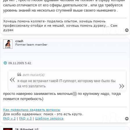
щ
е
сильно отличается от его сферы деятельности , или где требуется
н
уровень знаний на несколько ступеней выше своего нынешнего .
и
е
Хочешь помочь коллеге- поделись опытом, хочешь помочь
профессионалу-отойди и не мешай, хочешь помочь дураку... Сам
дурак
crash
Former team member
С
09.11.2005 5:42
о
о
б
avm писал(а):
щ
е
я еще не встрачал такой IT-суппорт, которому мне было бы
н
за что заплатить
и
е
просто навернео занимаетесь мелочью))) по крупному надо, тогда
появится потребность)
Как правильно задавать вопросы
Для особо одаренных: поиск - это есть круто.
FAQ v.2
|
FAQ v.3
|
Шаблон запроса
[R: R@m$e$ :U]