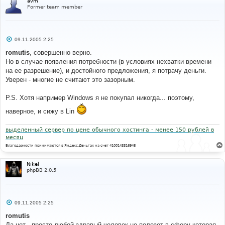
avm
Former team member
С
09.11.2005 2:25
о
о
romutis
, совершенно верно.
б
Но в случае появления потребности (в условиях нехватки времени
щ
е
на ее разрешение), и достойного предложения, я потрачу деньги.
н
Уверен - многие не считают это зазорным.
и
е
P.S. Хотя например Windows я не покупал никогда... поэтому,
наверное, и сижу в Lin
выделенный сервер по цене обычного хостинга - менее 150 рублей в
месяц
Благодарности принимаются в Яндекс.Деньгах на счет 4100143316948
Nikel
phpBB 2.0.5
С
09.11.2005 2:25
о
о
romutis
б
Да нет , просто любой здравый человек не полезет в сферу которая