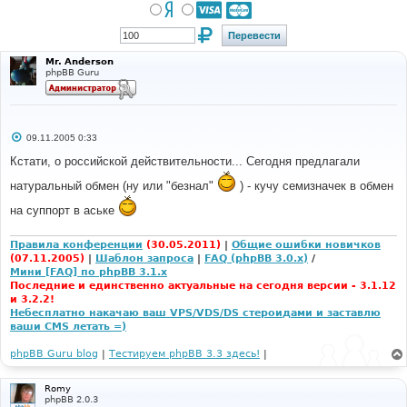
Mr. Anderson
phpBB Guru
С
09.11.2005 0:33
о
о
Кстати, о российской действительности... Сегодня предлагали
б
щ
натуральный обмен (ну или "безнал"
) - кучу семизначек в обмен
е
н
на суппорт в аське
и
е
Правила конференции
(30.05.2011)
|
Общие ошибки новичков
(07.11.2005)
|
Шаблон запроса
|
FAQ (phpBB 3.0.x)
/
Мини [FAQ] по phpBB 3.1.x
Последние и единственно актуальные на сегодня версии - 3.1.12
и 3.2.2!
Небесплатно накачаю ваш VPS/VDS/DS стероидами и заставлю
ваши CMS летать =)
phpBB Guru blog
|
Тестируем phpBB 3.3 здесь!
|
Romy
phpBB 2.0.3