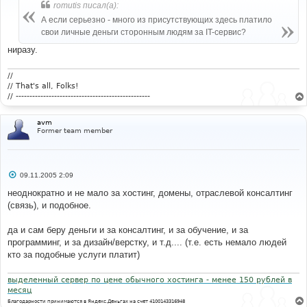
б
romutis писал(а):
щ
е
А если серьезно - много из присутствующих здесь платило
н
свои личные деньги сторонным людям за IT-сервис?
и
е
ниразу.
//
// That's all, Folks!
// -------------------------------------------------
avm
Former team member
С
09.11.2005 2:09
о
о
неоднократно и не мало за хостинг, домены, отраслевой консалтинг
б
(связь), и подобное.
щ
е
н
да и сам беру деньги и за консалтинг, и за обучение, и за
и
е
программинг, и за дизайн/верстку, и т.д.... (т.е. есть немало людей
кто за подобные услуги платит)
выделенный сервер по цене обычного хостинга - менее 150 рублей в
месяц
Благодарности принимаются в Яндекс.Деньгах на счет 4100143316948