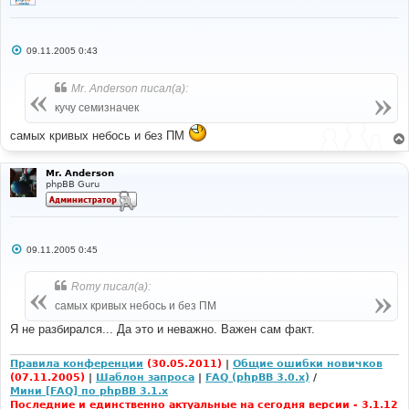
С
09.11.2005 0:43
о
о
б
Mr. Anderson писал(а):
щ
е
кучу семизначек
н
и
самых кривых небось и без ПМ
е
Mr. Anderson
phpBB Guru
С
09.11.2005 0:45
о
о
б
Romy писал(а):
щ
е
самых кривых небось и без ПМ
н
и
Я не разбирался... Да это и неважно. Важен сам факт.
е
Правила конференции
(30.05.2011)
|
Общие ошибки новичков
(07.11.2005)
|
Шаблон запроса
|
FAQ (phpBB 3.0.x)
/
Мини [FAQ] по phpBB 3.1.x
Последние и единственно актуальные на сегодня версии - 3.1.12