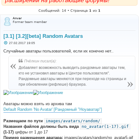
расширений на работающие форумы!
Сообщений: 14 • Страница
1
из
1
Anvar
Former team member
[3.1] [3.2][beta] Random Avatars
С
27.02.2017 19:05
о
о
Случайные аватары пользователей, если их конечно нет..
б
щ
Пчёлкин писал(а):
е
н
Добавляет возможность выводить рандомные аватары тем,
и
е
кто не установил аватары в Центре пользователя".
Рандомные аватары меняются при переходе на страницы и
при обновлении (рефлеше) браузера.
Аватары можно взять из архива там
Default Random 'No Avatar' [Рандомный "Ноуаватар"]
Размещаем по пути
images/avatars/random/
Названия файлов должны быть вида
no_avatar(1-17).gif
(1-17)
цифры от 1 до 17
Пример размещения аватара:
images/avatars/random/no_avatar5.gif