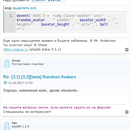
КОД:
ВЫДЕЛИТЬ ВСЁ
$event
[
'html'
]
=
'<img class="avatar" src="'
.
$random_avatar
.
'" width="'
.
$avatar_width
.
'" 
height="'
.
$avatar_height
.
'" alt="'
.
$alt
.
'" 
/>'
;
Еще одно нарушение правил и будете забанены. © Mr. Anderson
Ты очистил кеш? © Sheer
https://siava.ru
(phpbb
2.0.x
3.5.x)
Anvar
Former team member
Re: [3.1] [3.2][beta] Random Avatars
С
11.03.2017 17:52
о
о
Хорошо, изменения внёс, архив обновлён..
б
щ
е
н
и
Не пишите вопросы лично, если можете задать их на форуме!
е
Спецзаказы не интересуют!
hev
phpBB 1.2.0