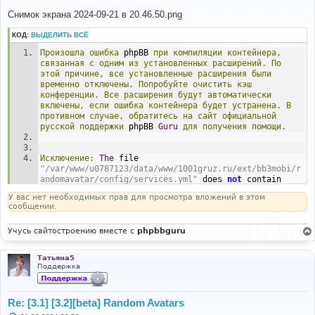
о
о
Снимок экрана 2024-09-21 в 20.46.50.png
б
щ
КОД:
ВЫДЕЛИТЬ ВСЁ
е
н
Произошла
ошибка
 phpBB 
при
компиляции
контейнера,
и
е
связанная
с
одним
из
установленных
расширений.
По
этой
причине,
все
установленные
расширения
были
временно
отключены.
Попробуйте
очистить
кэш
конференции.
Все
расширения
будут
автоматически
включены,
если
ошибка
контейнера
будет
устранена.
В
противном
случае,
обратитесь
на
сайт
официальной
русской
поддержки
 phpBB 
Guru
для
получения
помощи.
Исключение:
The
 file 
"/var/www/u0787123/data/www/1001gruz.ru/ext/bb3mobi/r
andomavatar/config/services.yml"
 does 
not
 contain 
valid YAML
:
The
 reserved indicator 
"@"
 cannot start a 
У вас нет необходимых прав для просмотра вложений в этом
plain scalar
;
 you need to quote the scalar at line 
5
сообщении.
(
near 
"- @user"
).
Учусь сайтостроению вместе с
phpbbguru
#0 
/var/www/u0787123/data/www/1001gruz.ru/vendor/symfony
/dependency-injection/Loader/YamlFileLoader.php(117): 
Татьяна5
Symfony\Component\DependencyInjection\Loader\YamlFile
Поддержка
Loader->loadFile('/var/www/u07871...')
#1 
/var/www/u0787123/data/www/1001gruz.ru/phpbb/extensio
Re: [3.1] [3.2][beta] Random Avatars
n/di/extension_base.php(99): 