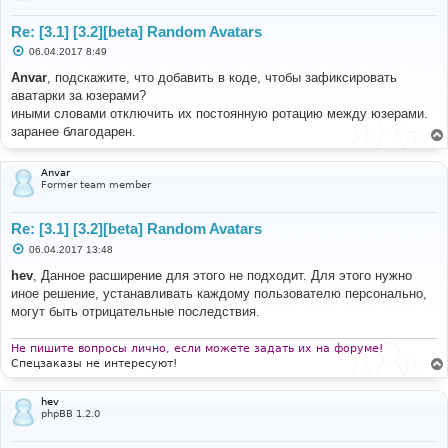
Re: [3.1] [3.2][beta] Random Avatars
С
06.04.2017 8:49
о
о
Anvar
, подскажите, что добавить в коде, чтобы зафиксировать
б
аватарки за юзерами?
щ
е
иными словами отключить их постоянную ротацию между юзерами.
н
заранее благодарен.
и
е
Anvar
Former team member
Re: [3.1] [3.2][beta] Random Avatars
С
06.04.2017 13:48
о
о
hev
, Данное расширение для этого не подходит. Для этого нужно
б
иное решение, устанавливать каждому пользователю персонально,
щ
е
могут быть отрицательные последствия.
н
и
е
Не пишите вопросы лично, если можете задать их на форуме!
Спецзаказы не интересуют!
hev
phpBB 1.2.0