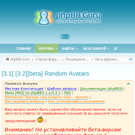
ГЛАВНАЯ
ФОРУМЫ
ФАЙЛЫ
БАЗА ЗНАНИЙ
phpBB Guru
Список форумов
Расширения phpBB
Бета-версии расширений для phpBB
[3.1] [3.2][beta] Random Avatars
Правила форума
Местная Конституция
|
Шаблон запроса
|
Документация (phpBB3)
|
Мини [FAQ] по phpBB3.1.x/3.2.x
|
FAQ
|
Внимание! Прежде чем создать тему - прочти!
|
Как задавать вопросы
|
Как устанавливать расширения
Ваш вопрос может быть удален без объяснения причин, если на
него есть ответы по приведённым ссылкам (а вы рискуете получить
предупреждение
).
Внимание! Не устанавливайте бета-версии