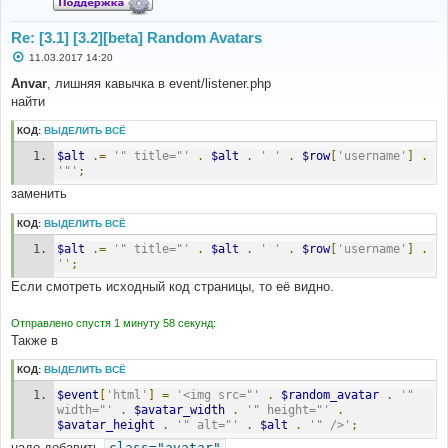
Re: [3.1] [3.2][beta] Random Avatars
С
11.03.2017 14:20
о
о
Anvar
, лишняя кавычка в event/listener.php
б
найти
щ
е
н
КОД:
ВЫДЕЛИТЬ ВСЁ
и
е
$alt
.=
'" title="'
.
$alt
.
' '
.
$row
[
'username'
]
.
'"'
;
заменить
КОД:
ВЫДЕЛИТЬ ВСЁ
$alt
.=
'" title="'
.
$alt
.
' '
.
$row
[
'username'
]
.
''
;
Если смотреть исходный код страницы, то её видно.
Отправлено спустя 1 минуту 58 секунд:
Также в
КОД:
ВЫДЕЛИТЬ ВСЁ
$event
[
'html'
]
=
'<img src="'
.
$random_avatar
.
'" 
width="'
.
$avatar_width
.
'" height="'
.
$avatar_height
.
'" alt="'
.
$alt
.
'" />'
;
надо добавить
class="avatar"