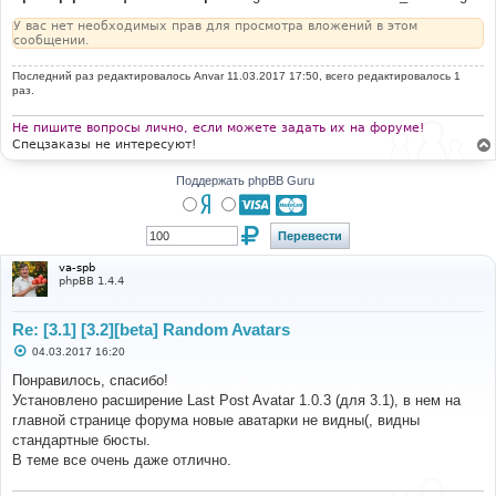
У вас нет необходимых прав для просмотра вложений в этом
сообщении.
Последний раз редактировалось
Anvar
11.03.2017 17:50, всего редактировалось 1
раз.
Не пишите вопросы лично, если можете задать их на форуме!
Спецзаказы не интересуют!
Поддержать phpBB Guru
va-spb
phpBB 1.4.4
Re: [3.1] [3.2][beta] Random Avatars
С
04.03.2017 16:20
о
о
Понравилось, спасибо!
б
Установлено расширение Last Post Avatar 1.0.3 (для 3.1), в нем на
щ
е
главной странице форума новые аватарки не видны(, видны
н
стандартные бюсты.
и
е
В теме все очень даже отлично.