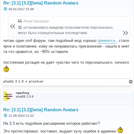
Re: [3.1] [3.2][beta] Random Avatars
С
06.04.2017 15:38
о
о
б
Anvar писал(а):
щ
е
устанавливать каждому пользователю персонально,
н
могут быть отрицательные последствия.
и
е
читаю один smf форум, там подобный мод хорошо
прижился.
, стало
ярче и позитивнее, кому не понравилась присвоенная - нашли в инет
та что нравится, но ~80% оставили.
постоянная ротация не дает чувство чего то персонального, личного
phpbb 3.1.9 + prosilver
neexforg
phpBB 2.0.6
Re: [3.1] [3.2][beta] Random Avatars
С
21.09.2024 11:22
о
о
На 3.3 есть подобное расширение которое работает?
б
щ
Это протестировал, поставил, выдает кучу ошибок в админке
е