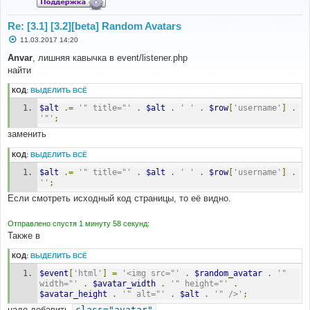
Re: [3.1] [3.2][beta] Random Avatars
С
11.03.2017 14:20
о
о
Anvar
, лишняя кавычка в event/listener.php
б
найти
щ
е
н
КОД:
ВЫДЕЛИТЬ ВСЁ
и
е
$alt
.=
'" title="'
.
$alt
.
' '
.
$row
[
'username'
]
.
'"'
;
заменить
КОД:
ВЫДЕЛИТЬ ВСЁ
$alt
.=
'" title="'
.
$alt
.
' '
.
$row
[
'username'
]
.
''
;
Если смотреть исходный код страницы, то её видно.
Отправлено спустя 1 минуту 58 секунд:
Также в
КОД:
ВЫДЕЛИТЬ ВСЁ
$event
[
'html'
]
=
'<img src="'
.
$random_avatar
.
'" 
width="'
.
$avatar_width
.
'" height="'
.
$avatar_height
.
'" alt="'
.
$alt
.
'" />'
;
надо добавить
class="avatar"