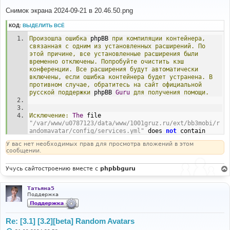
о
о
Снимок экрана 2024-09-21 в 20.46.50.png
б
щ
КОД:
ВЫДЕЛИТЬ ВСЁ
е
н
Произошла
ошибка
 phpBB 
при
компиляции
контейнера,
и
е
связанная
с
одним
из
установленных
расширений.
По
этой
причине,
все
установленные
расширения
были
временно
отключены.
Попробуйте
очистить
кэш
конференции.
Все
расширения
будут
автоматически
включены,
если
ошибка
контейнера
будет
устранена.
В
противном
случае,
обратитесь
на
сайт
официальной
русской
поддержки
 phpBB 
Guru
для
получения
помощи.
Исключение:
The
 file 
"/var/www/u0787123/data/www/1001gruz.ru/ext/bb3mobi/r
andomavatar/config/services.yml"
 does 
not
 contain 
valid YAML
:
The
 reserved indicator 
"@"
 cannot start a 
У вас нет необходимых прав для просмотра вложений в этом
plain scalar
;
 you need to quote the scalar at line 
5
сообщении.
(
near 
"- @user"
).
Учусь сайтостроению вместе с
phpbbguru
#0 
/var/www/u0787123/data/www/1001gruz.ru/vendor/symfony
/dependency-injection/Loader/YamlFileLoader.php(117): 
Татьяна5
Symfony\Component\DependencyInjection\Loader\YamlFile
Поддержка
Loader->loadFile('/var/www/u07871...')
#1 
/var/www/u0787123/data/www/1001gruz.ru/phpbb/extensio
Re: [3.1] [3.2][beta] Random Avatars
n/di/extension_base.php(99): 