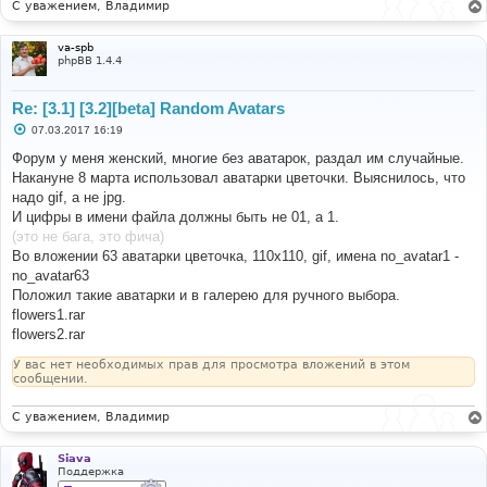
С уважением, Владимир
va-spb
phpBB 1.4.4
Re: [3.1] [3.2][beta] Random Avatars
С
07.03.2017 16:19
о
о
Форум у меня женский, многие без аватарок, раздал им случайные.
б
Накануне 8 марта использовал аватарки цветочки. Выяснилось, что
щ
е
надо gif, а не jpg.
н
И цифры в имени файла должны быть не 01, а 1.
и
е
(это не бага, это фича)
Во вложении 63 аватарки цветочка, 110х110, gif, имена no_avatar1 -
no_avatar63
Положил такие аватарки и в галерею для ручного выбора.
flowers1.rar
flowers2.rar
У вас нет необходимых прав для просмотра вложений в этом
сообщении.
С уважением, Владимир
Siava
Поддержка