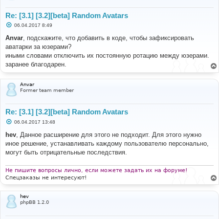
Re: [3.1] [3.2][beta] Random Avatars
С
06.04.2017 8:49
о
о
Anvar
, подскажите, что добавить в коде, чтобы зафиксировать
б
аватарки за юзерами?
щ
е
иными словами отключить их постоянную ротацию между юзерами.
н
заранее благодарен.
и
е
Anvar
Former team member
Re: [3.1] [3.2][beta] Random Avatars
С
06.04.2017 13:48
о
о
hev
, Данное расширение для этого не подходит. Для этого нужно
б
иное решение, устанавливать каждому пользователю персонально,
щ
е
могут быть отрицательные последствия.
н
и
е
Не пишите вопросы лично, если можете задать их на форуме!
Спецзаказы не интересуют!
hev
phpBB 1.2.0