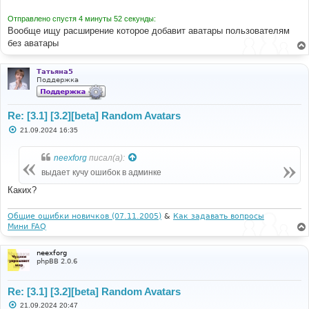
н
и
Отправлено спустя 4 минуты 52 секунды:
е
Вообще ищу расширение которое добавит аватары пользователям
без аватары
Татьяна5
Поддержка
Re: [3.1] [3.2][beta] Random Avatars
С
21.09.2024 16:35
о
о
б
neexforg
писал(а):
щ
е
выдает кучу ошибок в админке
н
и
Каких?
е
Общие ошибки новичков (07.11.2005)
&
Как задавать вопросы
Мини FAQ
neexforg
phpBB 2.0.6
Re: [3.1] [3.2][beta] Random Avatars
С
21.09.2024 20:47