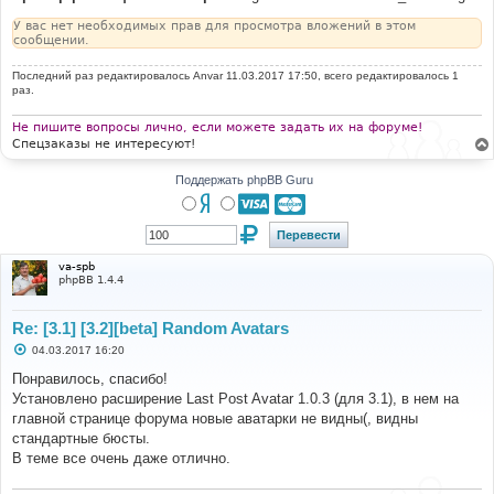
У вас нет необходимых прав для просмотра вложений в этом
сообщении.
Последний раз редактировалось
Anvar
11.03.2017 17:50, всего редактировалось 1
раз.
Не пишите вопросы лично, если можете задать их на форуме!
Спецзаказы не интересуют!
Поддержать phpBB Guru
va-spb
phpBB 1.4.4
Re: [3.1] [3.2][beta] Random Avatars
С
04.03.2017 16:20
о
о
Понравилось, спасибо!
б
Установлено расширение Last Post Avatar 1.0.3 (для 3.1), в нем на
щ
е
главной странице форума новые аватарки не видны(, видны
н
стандартные бюсты.
и
е
В теме все очень даже отлично.