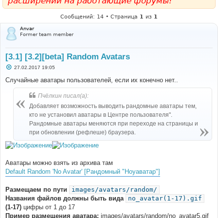
расширений на работающие форумы!
Сообщений: 14 • Страница
1
из
1
Anvar
Former team member
[3.1] [3.2][beta] Random Avatars
С
27.02.2017 19:05
о
о
Случайные аватары пользователей, если их конечно нет..
б
щ
Пчёлкин писал(а):
е
н
Добавляет возможность выводить рандомные аватары тем,
и
е
кто не установил аватары в Центре пользователя".
Рандомные аватары меняются при переходе на страницы и
при обновлении (рефлеше) браузера.
Аватары можно взять из архива там
Default Random 'No Avatar' [Рандомный "Ноуаватар"]
Размещаем по пути
images/avatars/random/
Названия файлов должны быть вида
no_avatar(1-17).gif
(1-17)
цифры от 1 до 17
Пример размещения аватара:
images/avatars/random/no_avatar5.gif