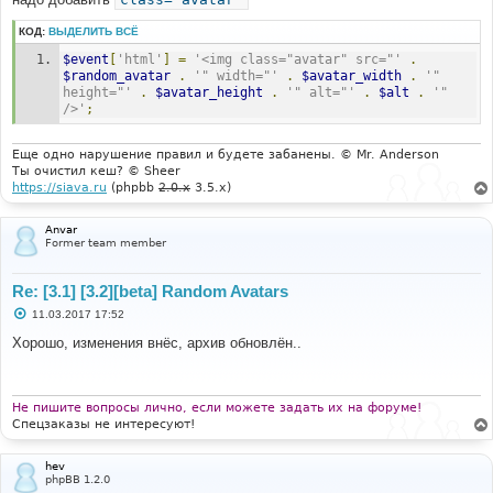
КОД:
ВЫДЕЛИТЬ ВСЁ
$event
[
'html'
]
=
'<img class="avatar" src="'
.
$random_avatar
.
'" width="'
.
$avatar_width
.
'" 
height="'
.
$avatar_height
.
'" alt="'
.
$alt
.
'" 
/>'
;
Еще одно нарушение правил и будете забанены. © Mr. Anderson
Ты очистил кеш? © Sheer
https://siava.ru
(phpbb
2.0.x
3.5.x)
Anvar
Former team member
Re: [3.1] [3.2][beta] Random Avatars
С
11.03.2017 17:52
о
о
Хорошо, изменения внёс, архив обновлён..
б
щ
е
н
и
Не пишите вопросы лично, если можете задать их на форуме!
е
Спецзаказы не интересуют!
hev
phpBB 1.2.0