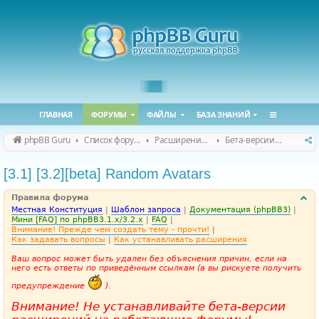
ГЛАВНАЯ
ФОРУМЫ
ФАЙЛЫ
БАЗА ЗНАНИЙ
phpBB Guru
Список форумов
Расширения phpBB
Бета-версии расширений для phpBB
[3.1] [3.2][beta] Random Avatars
Правила форума
Местная Конституция
|
Шаблон запроса
|
Документация (phpBB3)
|
Мини [FAQ] по phpBB3.1.x/3.2.x
|
FAQ
|
Внимание! Прежде чем создать тему - прочти!
|
Как задавать вопросы
|
Как устанавливать расширения
Ваш вопрос может быть удален без объяснения причин, если на
него есть ответы по приведённым ссылкам (а вы рискуете получить
предупреждение
).
Внимание! Не устанавливайте бета-версии