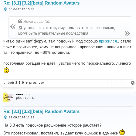
Re: [3.1] [3.2][beta] Random Avatars
С
06.04.2017 15:38
о
о
б
Anvar писал(а):
щ
е
устанавливать каждому пользователю персонально,
н
могут быть отрицательные последствия.
и
е
читаю один smf форум, там подобный мод хорошо
прижился.
, стало
ярче и позитивнее, кому не понравилась присвоенная - нашли в инет
та что нравится, но ~80% оставили.
постоянная ротация не дает чувство чего то персонального, личного
phpbb 3.1.9 + prosilver
neexforg
phpBB 2.0.6
Re: [3.1] [3.2][beta] Random Avatars
С
21.09.2024 11:22
о
о
На 3.3 есть подобное расширение которое работает?
б
щ
Это протестировал, поставил, выдает кучу ошибок в админке
е