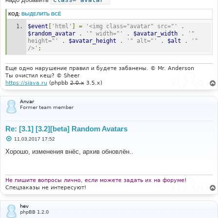
КОД:
ВЫДЕЛИТЬ ВСЁ
$event
[
'html'
]
=
'<img class="avatar" src="'
.
$random_avatar
.
'" width="'
.
$avatar_width
.
'" 
height="'
.
$avatar_height
.
'" alt="'
.
$alt
.
'" 
/>'
;
Еще одно нарушение правил и будете забанены. © Mr. Anderson
Ты очистил кеш? © Sheer
https://siava.ru
(phpbb
2.0.x
3.5.x)
Anvar
Former team member
Re: [3.1] [3.2][beta] Random Avatars
С
11.03.2017 17:52
о
о
Хорошо, изменения внёс, архив обновлён..
б
щ
е
н
и
Не пишите вопросы лично, если можете задать их на форуме!
е
Спецзаказы не интересуют!
hev
phpBB 1.2.0