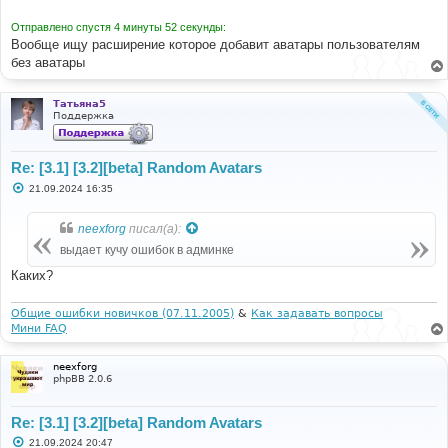
н
и
Отправлено спустя 4 минуты 52 секунды:
е
Вообще ищу расширение которое добавит аватары пользователям
без аватары
Татьяна5
Поддержка
Re: [3.1] [3.2][beta] Random Avatars
С
21.09.2024 16:35
о
о
б
neexforg
писал(а):
щ
е
выдает кучу ошибок в админке
н
и
Каких?
е
Общие ошибки новичков (07.11.2005)
&
Как задавать вопросы
Мини FAQ
neexforg
phpBB 2.0.6
Re: [3.1] [3.2][beta] Random Avatars
С
21.09.2024 20:47