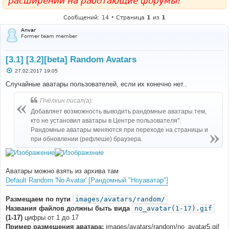
расширений на работающие форумы!
Сообщений: 14 • Страница
1
из
1
Anvar
Former team member
[3.1] [3.2][beta] Random Avatars
С
27.02.2017 19:05
о
о
Случайные аватары пользователей, если их конечно нет..
б
щ
Пчёлкин писал(а):
е
н
Добавляет возможность выводить рандомные аватары тем,
и
е
кто не установил аватары в Центре пользователя".
Рандомные аватары меняются при переходе на страницы и
при обновлении (рефлеше) браузера.
Аватары можно взять из архива там
Default Random 'No Avatar' [Рандомный "Ноуаватар"]
Размещаем по пути
images/avatars/random/
Названия файлов должны быть вида
no_avatar(1-17).gif
(1-17)
цифры от 1 до 17
Пример размещения аватара:
images/avatars/random/no_avatar5.gif