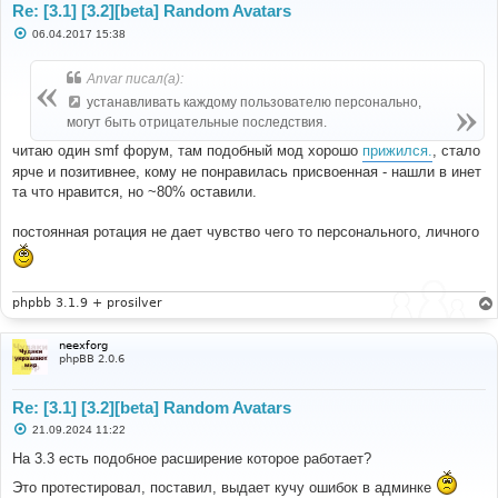
Re: [3.1] [3.2][beta] Random Avatars
С
06.04.2017 15:38
о
о
б
Anvar писал(а):
щ
е
устанавливать каждому пользователю персонально,
н
могут быть отрицательные последствия.
и
е
читаю один smf форум, там подобный мод хорошо
прижился.
, стало
ярче и позитивнее, кому не понравилась присвоенная - нашли в инет
та что нравится, но ~80% оставили.
постоянная ротация не дает чувство чего то персонального, личного
phpbb 3.1.9 + prosilver
neexforg
phpBB 2.0.6
Re: [3.1] [3.2][beta] Random Avatars
С
21.09.2024 11:22
о
о
На 3.3 есть подобное расширение которое работает?
б
щ
Это протестировал, поставил, выдает кучу ошибок в админке
е