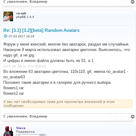
С уважением, Владимир
va-spb
phpBB 1.4.4
Re: [3.1] [3.2][beta] Random Avatars
С
07.03.2017 16:19
о
о
Форум у меня женский, многие без аватарок, раздал им случайные.
б
Накануне 8 марта использовал аватарки цветочки. Выяснилось, что
щ
е
надо gif, а не jpg.
н
И цифры в имени файла должны быть не 01, а 1.
и
е
(это не бага, это фича)
Во вложении 63 аватарки цветочка, 110х110, gif, имена no_avatar1 -
no_avatar63
Положил такие аватарки и в галерею для ручного выбора.
flowers1.rar
flowers2.rar
У вас нет необходимых прав для просмотра вложений в этом
сообщении.
С уважением, Владимир
Siava
Поддержка