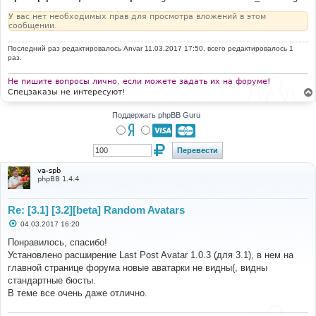
У вас нет необходимых прав для просмотра вложений в этом
сообщении.
Последний раз редактировалось
Anvar
11.03.2017 17:50, всего редактировалось 1
раз.
Не пишите вопросы лично, если можете задать их на форуме!
Спецзаказы не интересуют!
Поддержать phpBB Guru
va-spb
phpBB 1.4.4
Re: [3.1] [3.2][beta] Random Avatars
С
04.03.2017 16:20
о
о
Понравилось, спасибо!
б
Установлено расширение Last Post Avatar 1.0.3 (для 3.1), в нем на
щ
е
главной странице форума новые аватарки не видны(, видны
н
стандартные бюсты.
и
е
В теме все очень даже отлично.