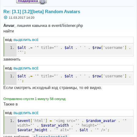
Re: [3.1] [3.2][beta] Random Avatars
С
11.03.2017 14:20
о
о
Anvar
, лишняя кавычка в event/listener.php
б
найти
щ
е
н
КОД:
ВЫДЕЛИТЬ ВСЁ
и
е
$alt
.=
'" title="'
.
$alt
.
' '
.
$row
[
'username'
]
.
'"'
;
заменить
КОД:
ВЫДЕЛИТЬ ВСЁ
$alt
.=
'" title="'
.
$alt
.
' '
.
$row
[
'username'
]
.
''
;
Если смотреть исходный код страницы, то её видно.
Отправлено спустя 1 минуту 58 секунд:
Также в
КОД:
ВЫДЕЛИТЬ ВСЁ
$event
[
'html'
]
=
'<img src="'
.
$random_avatar
.
'" 
width="'
.
$avatar_width
.
'" height="'
.
$avatar_height
.
'" alt="'
.
$alt
.
'" />'
;
надо добавить
class="avatar"