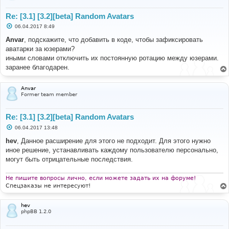
Re: [3.1] [3.2][beta] Random Avatars
С
06.04.2017 8:49
о
о
Anvar
, подскажите, что добавить в коде, чтобы зафиксировать
б
аватарки за юзерами?
щ
е
иными словами отключить их постоянную ротацию между юзерами.
н
заранее благодарен.
и
е
Anvar
Former team member
Re: [3.1] [3.2][beta] Random Avatars
С
06.04.2017 13:48
о
о
hev
, Данное расширение для этого не подходит. Для этого нужно
б
иное решение, устанавливать каждому пользователю персонально,
щ
е
могут быть отрицательные последствия.
н
и
е
Не пишите вопросы лично, если можете задать их на форуме!
Спецзаказы не интересуют!
hev
phpBB 1.2.0