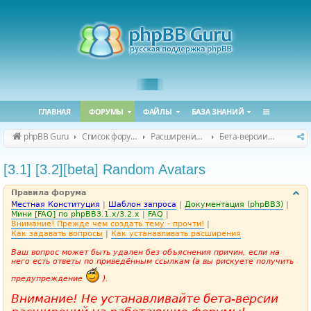
ГЛАВНАЯ
ФОРУМЫ
ФАЙЛЫ
БАЗА ЗНАНИЙ
phpBB Guru
Список форумов
Расширения phpBB
Бета-версии расширений для phpBB
[3.1] [3.2][beta] Random Avatars
Правила форума
Местная Конституция
|
Шаблон запроса
|
Документация (phpBB3)
|
Мини [FAQ] по phpBB3.1.x/3.2.x
|
FAQ
|
Внимание! Прежде чем создать тему - прочти!
|
Как задавать вопросы
|
Как устанавливать расширения
Ваш вопрос может быть удален без объяснения причин, если на
него есть ответы по приведённым ссылкам (а вы рискуете получить
предупреждение
).
Внимание! Не устанавливайте бета-версии