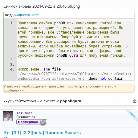
о
о
Снимок экрана 2024-09-21 в 20.46.50.png
б
щ
КОД:
ВЫДЕЛИТЬ ВСЁ
е
н
Произошла
ошибка
 phpBB 
при
компиляции
контейнера,
и
е
связанная
с
одним
из
установленных
расширений.
По
этой
причине,
все
установленные
расширения
были
временно
отключены.
Попробуйте
очистить
кэш
конференции.
Все
расширения
будут
автоматически
включены,
если
ошибка
контейнера
будет
устранена.
В
противном
случае,
обратитесь
на
сайт
официальной
русской
поддержки
 phpBB 
Guru
для
получения
помощи.
Исключение:
The
 file 
"/var/www/u0787123/data/www/1001gruz.ru/ext/bb3mobi/r
andomavatar/config/services.yml"
 does 
not
 contain 
valid YAML
:
The
 reserved indicator 
"@"
 cannot start a 
У вас нет необходимых прав для просмотра вложений в этом
plain scalar
;
 you need to quote the scalar at line 
5
сообщении.
(
near 
"- @user"
).
Учусь сайтостроению вместе с
phpbbguru
#0 
/var/www/u0787123/data/www/1001gruz.ru/vendor/symfony
/dependency-injection/Loader/YamlFileLoader.php(117): 
Татьяна5
Symfony\Component\DependencyInjection\Loader\YamlFile
Поддержка
Loader->loadFile('/var/www/u07871...')
#1 
/var/www/u0787123/data/www/1001gruz.ru/phpbb/extensio
Re: [3.1] [3.2][beta] Random Avatars
n/di/extension_base.php(99): 