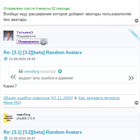
н
и
Отправлено спустя 4 минуты 52 секунды:
е
Вообще ищу расширение которое добавит аватары пользователям
без аватары
Татьяна5
Поддержка
Re: [3.1] [3.2][beta] Random Avatars
С
21.09.2024 16:35
о
о
б
neexforg
писал(а):
щ
е
выдает кучу ошибок в админке
н
и
Каких?
е
Общие ошибки новичков (07.11.2005)
&
Как задавать вопросы
Мини FAQ
neexforg
phpBB 2.0.6
Re: [3.1] [3.2][beta] Random Avatars
С
21.09.2024 20:47