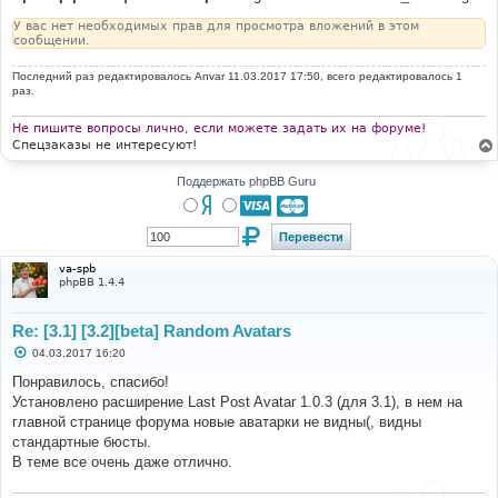
У вас нет необходимых прав для просмотра вложений в этом
сообщении.
Последний раз редактировалось
Anvar
11.03.2017 17:50, всего редактировалось 1
раз.
Не пишите вопросы лично, если можете задать их на форуме!
Спецзаказы не интересуют!
Поддержать phpBB Guru
va-spb
phpBB 1.4.4
Re: [3.1] [3.2][beta] Random Avatars
С
04.03.2017 16:20
о
о
Понравилось, спасибо!
б
Установлено расширение Last Post Avatar 1.0.3 (для 3.1), в нем на
щ
е
главной странице форума новые аватарки не видны(, видны
н
стандартные бюсты.
и
е
В теме все очень даже отлично.