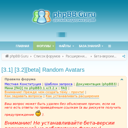
ГЛАВНАЯ
ФОРУМЫ
ФАЙЛЫ
БАЗА ЗНАНИЙ
phpBB Guru
Список форумов
Расширения phpBB
Бета-версии расширений для phpBB
[3.1] [3.2][beta] Random Avatars
Правила форума
Местная Конституция
|
Шаблон запроса
|
Документация (phpBB3)
|
Мини [FAQ] по phpBB3.1.x/3.2.x
|
FAQ
|
Внимание! Прежде чем создать тему - прочти!
|
Как задавать вопросы
|
Как устанавливать расширения
Ваш вопрос может быть удален без объяснения причин, если на
него есть ответы по приведённым ссылкам (а вы рискуете получить
предупреждение
).
Внимание! Не устанавливайте бета-версии