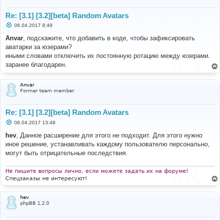
Re: [3.1] [3.2][beta] Random Avatars
С
06.04.2017 8:49
о
о
Anvar
, подскажите, что добавить в коде, чтобы зафиксировать
б
аватарки за юзерами?
щ
е
иными словами отключить их постоянную ротацию между юзерами.
н
заранее благодарен.
и
е
Anvar
Former team member
Re: [3.1] [3.2][beta] Random Avatars
С
06.04.2017 13:48
о
о
hev
, Данное расширение для этого не подходит. Для этого нужно
б
иное решение, устанавливать каждому пользователю персонально,
щ
е
могут быть отрицательные последствия.
н
и
е
Не пишите вопросы лично, если можете задать их на форуме!
Спецзаказы не интересуют!
hev
phpBB 1.2.0