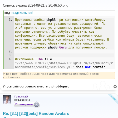
о
о
Снимок экрана 2024-09-21 в 20.46.50.png
б
щ
КОД:
ВЫДЕЛИТЬ ВСЁ
е
н
Произошла
ошибка
 phpBB 
при
компиляции
контейнера,
и
е
связанная
с
одним
из
установленных
расширений.
По
этой
причине,
все
установленные
расширения
были
временно
отключены.
Попробуйте
очистить
кэш
конференции.
Все
расширения
будут
автоматически
включены,
если
ошибка
контейнера
будет
устранена.
В
противном
случае,
обратитесь
на
сайт
официальной
русской
поддержки
 phpBB 
Guru
для
получения
помощи.
Исключение:
The
 file 
"/var/www/u0787123/data/www/1001gruz.ru/ext/bb3mobi/r
andomavatar/config/services.yml"
 does 
not
 contain 
valid YAML
:
The
 reserved indicator 
"@"
 cannot start a 
У вас нет необходимых прав для просмотра вложений в этом
plain scalar
;
 you need to quote the scalar at line 
5
сообщении.
(
near 
"- @user"
).
Учусь сайтостроению вместе с
phpbbguru
#0 
/var/www/u0787123/data/www/1001gruz.ru/vendor/symfony
/dependency-injection/Loader/YamlFileLoader.php(117): 
Татьяна5
Symfony\Component\DependencyInjection\Loader\YamlFile
Поддержка
Loader->loadFile('/var/www/u07871...')
#1 
/var/www/u0787123/data/www/1001gruz.ru/phpbb/extensio
Re: [3.1] [3.2][beta] Random Avatars
n/di/extension_base.php(99): 