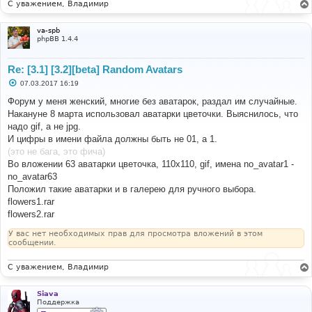
С уважением, Владимир
va-spb
phpBB 1.4.4
Re: [3.1] [3.2][beta] Random Avatars
С
07.03.2017 16:19
о
о
Форум у меня женский, многие без аватарок, раздал им случайные.
б
Накануне 8 марта использовал аватарки цветочки. Выяснилось, что
щ
е
надо gif, а не jpg.
н
И цифры в имени файла должны быть не 01, а 1.
и
е
(это не бага, это фича)
Во вложении 63 аватарки цветочка, 110х110, gif, имена no_avatar1 -
no_avatar63
Положил такие аватарки и в галерею для ручного выбора.
flowers1.rar
flowers2.rar
У вас нет необходимых прав для просмотра вложений в этом
сообщении.
С уважением, Владимир
Siava
Поддержка