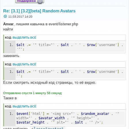
Re: [3.1] [3.2][beta] Random Avatars
С
11.03.2017 14:20
о
о
Anvar
, лишняя кавычка в event/listener.php
б
найти
щ
е
н
КОД:
ВЫДЕЛИТЬ ВСЁ
и
е
$alt
.=
'" title="'
.
$alt
.
' '
.
$row
[
'username'
]
.
'"'
;
заменить
КОД:
ВЫДЕЛИТЬ ВСЁ
$alt
.=
'" title="'
.
$alt
.
' '
.
$row
[
'username'
]
.
''
;
Если смотреть исходный код страницы, то её видно.
Отправлено спустя 1 минуту 58 секунд:
Также в
КОД:
ВЫДЕЛИТЬ ВСЁ
$event
[
'html'
]
=
'<img src="'
.
$random_avatar
.
'" 
width="'
.
$avatar_width
.
'" height="'
.
$avatar_height
.
'" alt="'
.
$alt
.
'" />'
;
надо добавить
class="avatar"