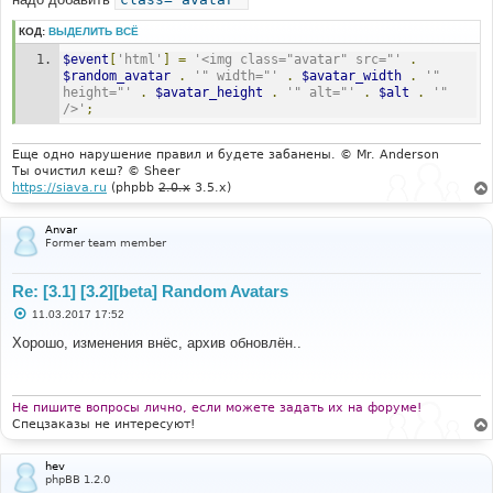
КОД:
ВЫДЕЛИТЬ ВСЁ
$event
[
'html'
]
=
'<img class="avatar" src="'
.
$random_avatar
.
'" width="'
.
$avatar_width
.
'" 
height="'
.
$avatar_height
.
'" alt="'
.
$alt
.
'" 
/>'
;
Еще одно нарушение правил и будете забанены. © Mr. Anderson
Ты очистил кеш? © Sheer
https://siava.ru
(phpbb
2.0.x
3.5.x)
Anvar
Former team member
Re: [3.1] [3.2][beta] Random Avatars
С
11.03.2017 17:52
о
о
Хорошо, изменения внёс, архив обновлён..
б
щ
е
н
и
Не пишите вопросы лично, если можете задать их на форуме!
е
Спецзаказы не интересуют!
hev
phpBB 1.2.0