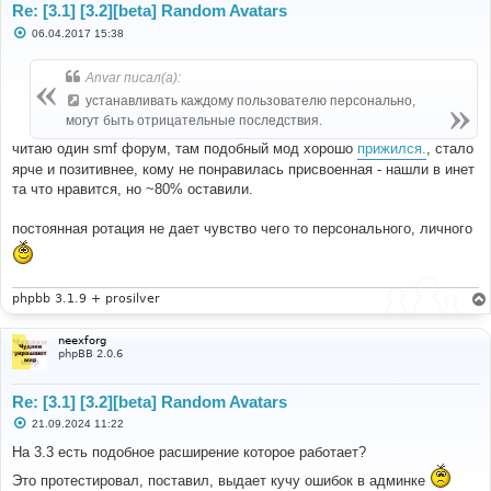
Re: [3.1] [3.2][beta] Random Avatars
С
06.04.2017 15:38
о
о
б
Anvar писал(а):
щ
е
устанавливать каждому пользователю персонально,
н
могут быть отрицательные последствия.
и
е
читаю один smf форум, там подобный мод хорошо
прижился.
, стало
ярче и позитивнее, кому не понравилась присвоенная - нашли в инет
та что нравится, но ~80% оставили.
постоянная ротация не дает чувство чего то персонального, личного
phpbb 3.1.9 + prosilver
neexforg
phpBB 2.0.6
Re: [3.1] [3.2][beta] Random Avatars
С
21.09.2024 11:22
о
о
На 3.3 есть подобное расширение которое работает?
б
щ
Это протестировал, поставил, выдает кучу ошибок в админке
е