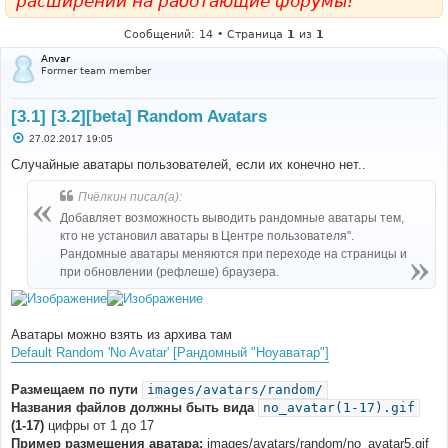
расширений на работающие форумы!
Сообщений: 14 • Страница
1
из
1
Anvar
Former team member
[3.1] [3.2][beta] Random Avatars
С
27.02.2017 19:05
о
о
Случайные аватары пользователей, если их конечно нет..
б
щ
Пчёлкин писал(а):
е
н
Добавляет возможность выводить рандомные аватары тем,
и
е
кто не установил аватары в Центре пользователя".
Рандомные аватары меняются при переходе на страницы и
при обновлении (рефлеше) браузера.
Аватары можно взять из архива там
Default Random 'No Avatar' [Рандомный "Ноуаватар"]
Размещаем по пути
images/avatars/random/
Названия файлов должны быть вида
no_avatar(1-17).gif
(1-17)
цифры от 1 до 17
Пример размещения аватара:
images/avatars/random/no_avatar5.gif