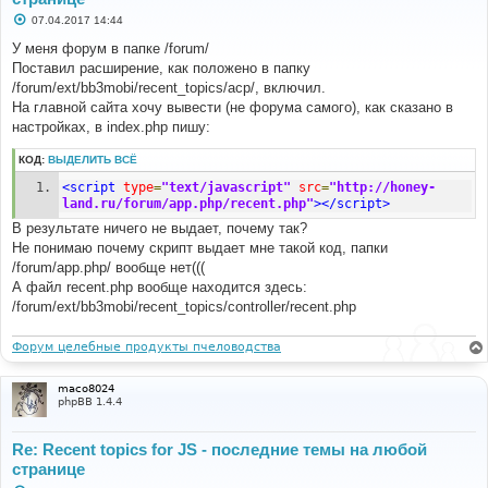
С
07.04.2017 14:44
о
о
У меня форум в папке /forum/
б
Поставил расширение, как положенo в папку
щ
е
/forum/ext/bb3mobi/recent_topics/acp/, включил.
н
На главной сайта хочу вывести (не форума самого), как сказано в
и
е
настройках, в index.php пишу:
КОД:
ВЫДЕЛИТЬ ВСЁ
<script
type
=
"text/javascript"
src
=
"http://honey-
land.ru/forum/app.php/recent.php"
></script>
В результате ничего не выдает, почему так?
Не понимаю почему скрипт выдает мне такой код, папки
/forum/app.php/ вообще нет(((
А файл recent.php вообще находится здесь:
/forum/ext/bb3mobi/recent_topics/controller/recent.php
Форум целебные продукты пчеловодства
maco8024
phpBB 1.4.4
Re: Recent topics for JS - последние темы на любой
странице