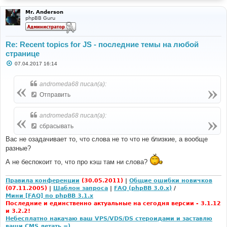
Mr. Anderson
phpBB Guru
Re: Recent topics for JS - последние темы на любой
странице
С
07.04.2017 16:14
о
о
б
andromeda68 писал(а):
щ
е
Отправить
н
и
е
andromeda68 писал(а):
сбрасывать
Вас не озадачивает то, что слова не то что не близкие, а вообще
разные?
А не беспокоит то, что про кэш там ни слова?
Правила конференции
(30.05.2011)
|
Общие ошибки новичков
(07.11.2005)
|
Шаблон запроса
|
FAQ (phpBB 3.0.x)
/
Мини [FAQ] по phpBB 3.1.x
Последние и единственно актуальные на сегодня версии - 3.1.12
и 3.2.2!
Небесплатно накачаю ваш VPS/VDS/DS стероидами и заставлю
ваши CMS летать =)