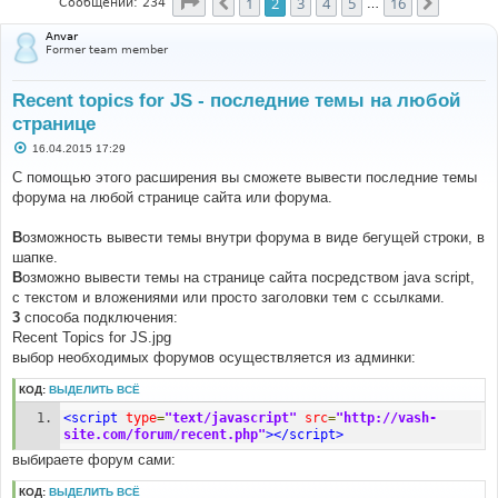
Страница
2
из
16
1
2
3
4
5
16
Пред.
След.
Сообщений: 234
…
Anvar
Former team member
Recent topics for JS - последние темы на любой
странице
С
16.04.2015 17:29
о
о
С помощью этого расширения вы сможете вывести последние темы
б
форума на любой странице сайта или форума.
щ
е
н
B
озможность вывести темы внутри форума в виде бегущей строки, в
и
е
шапке.
B
озможно вывести темы на странице сайта посредством java script,
с текстом и вложениями или просто заголовки тем с ссылками.
3
способа подключения:
Recent Topics for JS.jpg
выбор необходимых форумов осуществляется из админки:
КОД:
ВЫДЕЛИТЬ ВСЁ
<script
type
=
"text/javascript"
src
=
"http://vash-
site.com/forum/recent.php"
></script>
выбираете форум сами:
КОД:
ВЫДЕЛИТЬ ВСЁ