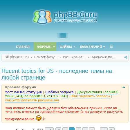
ГЛАВНАЯ
ФОРУМЫ
ФАЙЛЫ
БАЗА ЗНАНИЙ
phpBB Guru
Список форумов
Расширения phpBB
Анонсы и поддержка расширений для phpBB
Recent topics for JS - последние темы на
любой странице
Правила форума
Местная Конституция
|
Шаблон запроса
|
Документация (phpBB3)
|
Мини [FAQ] по phpBB3.1.x/3.3.x
|
FAQ
|
Как задавать вопросы
|
Как устанавливать расширения
Ваш вопрос может быть удален без объяснения причин, если на
него есть ответы по приведённым ссылкам (а вы рискуете получить
предупреждение
).