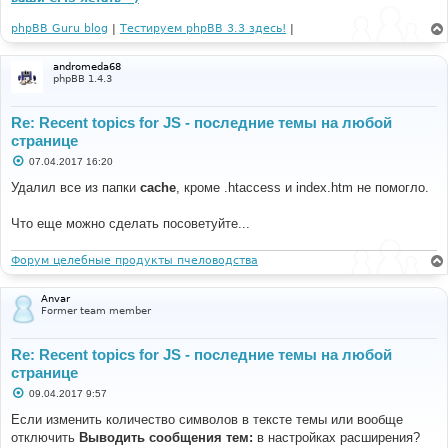
phpBB Guru blog
|
Тестируем phpBB 3.3 здесь!
|
andromeda68
phpBB 1.4.3
Re: Recent topics for JS - последние темы на любой
странице
С
07.04.2017 16:20
о
о
Удалил все из папки
cache
, кроме .htaccess и index.htm не помогло.
б
щ
е
Что еще можно сделать посоветуйте...
н
и
е
Форум целебные продукты пчеловодства
Anvar
Former team member
Re: Recent topics for JS - последние темы на любой
странице
С
09.04.2017 9:57
о
о
Если изменить количество символов в тексте темы или вообще
б
отключить
Выводить сообщения тем:
в настройках расширения?
щ