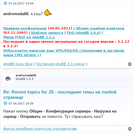
С
07.04.2017 16:06
о
о
andromeda68
, а кэш?
б
щ
е
н
и
Правила конференции
(30.05.2011)
|
Общие ошибки новичков
е
(07.11.2005)
|
Шаблон запроса
|
FAQ (phpBB 3.0.x)
/
Мини [FAQ] по phpBB 3.1.x
Последние и единственно актуальные на сегодня версии - 3.1.12
и 3.2.2!
Небесплатно накачаю ваш VPS/VDS/DS стероидами и заставлю
ваши CMS летать =)
phpBB Guru blog
|
Тестируем phpBB 3.3 здесь!
|
andromeda68
phpBB 1.4.3
Re: Recent topics for JS - последние темы на любой
странице
С
07.04.2017 16:09
о
о
Нажал кнопку
Общие - Конфигурация сервера - Нагрузка на
б
сервер - Отправить
не помогло. Тут сбрасывать кеш?
щ
е
н
и
Форум целебные продукты пчеловодства
е