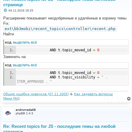
странице
С
04.11.2016 18:25
о
о
Расширение показывает неодобренные и удалённые в корзину темы
б
Fix:
щ
е
ext\bb3mobi\recent_topics\controller\recent.php
н
Найти
и
е
КОД:
ВЫДЕЛИТЬ ВСЁ
				AND t
.
topic_moved_id 
=
0
Заменить на
КОД:
ВЫДЕЛИТЬ ВСЁ
				AND t
.
topic_moved_id 
=
0
				AND t
.
topic_visibility 
=
" . 
ITEM_APPROVED . "
Общие ошибки новичков (07.11.2005)
&
Как задавать вопросы
Мини FAQ
andromeda68
phpBB 1.4.3
Re: Recent topics for JS - последние темы на любой
странице