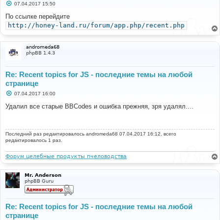
С
07.04.2017 15:50
о
о
По ссылке перейдите
б
http://honey-land.ru/forum/app.php/recent.php
щ
е
н
и
andromeda68
е
phpBB 1.4.3
Re: Recent topics for JS - последние темы на любой
странице
С
07.04.2017 16:00
о
о
Удалил все старые BBCodes и ошибка прежняя, зря удалял....
б
щ
е
н
Последний раз редактировалось
и
andromeda68
07.04.2017 16:12, всего
е
редактировалось 1 раз.
Форум целебные продукты пчеловодства
Mr. Anderson
phpBB Guru
Re: Recent topics for JS - последние темы на любой
странице