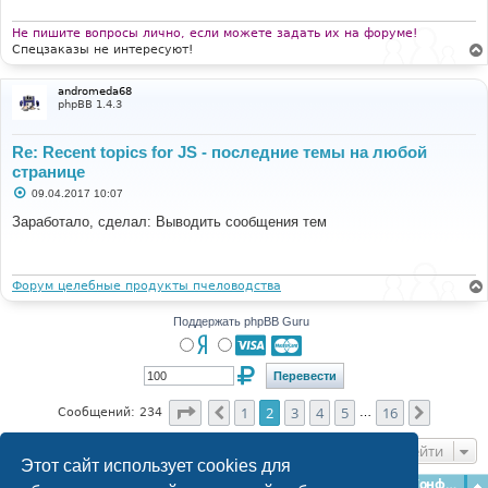
е
н
и
Не пишите вопросы лично, если можете задать их на форуме!
е
Спецзаказы не интересуют!
andromeda68
phpBB 1.4.3
Re: Recent topics for JS - последние темы на любой
странице
С
09.04.2017 10:07
о
о
Заработало, сделал: Выводить сообщения тем
б
щ
е
н
и
Форум целебные продукты пчеловодства
е
Поддержать phpBB Guru
Страница
2
из
16
1
2
3
4
5
16
Пред.
След.
Сообщений: 234
…
Перейти
Этот сайт использует cookies для
Главная
Форумы
Наша команда
О команде
Конфиденциальность