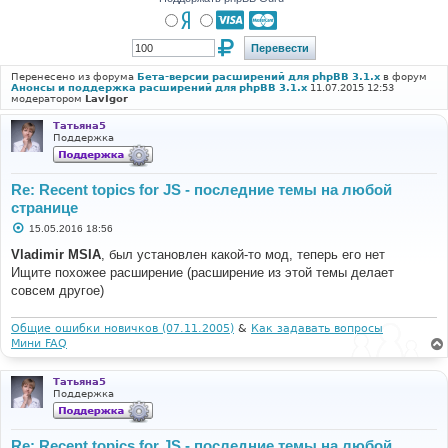
Перенесено из форума
Бета-версии расширений для phpBB 3.1.x
в форум
Анонсы и поддержка расширений для phpBB 3.1.x
11.07.2015 12:53
модератором
LavIgor
Татьяна5
Поддержка
Re: Recent topics for JS - последние темы на любой
странице
С
15.05.2016 18:56
о
о
Vladimir MSIA
, был установлен какой-то мод, теперь его нет
б
Ищите похожее расширение (расширение из этой темы делает
щ
е
совсем другое)
н
и
е
Общие ошибки новичков (07.11.2005)
&
Как задавать вопросы
Мини FAQ
Татьяна5
Поддержка
Re: Recent topics for JS - последние темы на любой