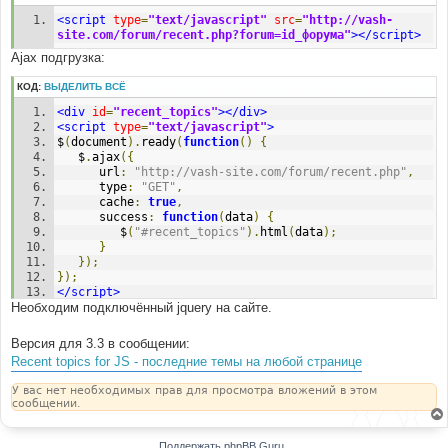
<script
type
=
"text/javascript"
src
=
"http://vash-
site.com/forum/recent.php?forum=id_форума"
></script>
Ajax подгрузка:
КОД:
ВЫДЕЛИТЬ ВСЁ
<div
id
=
"recent_topics"
></div>
<script
type
=
"text/javascript"
>
$
(
document
).
ready
(
function
()
{
   $
.
ajax
({
      url
:
"http://vash-site.com/forum/recent.php"
,
      type
:
"GET"
,
      cache
:
true
,
      success
:
function
(
data
)
{
         $
(
"#recent_topics"
).
html
(
data
);
}
});
});
</script>
Необходим подключённый jquery на сайте.
Версия для 3.3 в сообщении:
Recent topics for JS - последние темы на любой странице
У вас нет необходимых прав для просмотра вложений в этом
сообщении.
Поддержать phpBB Guru