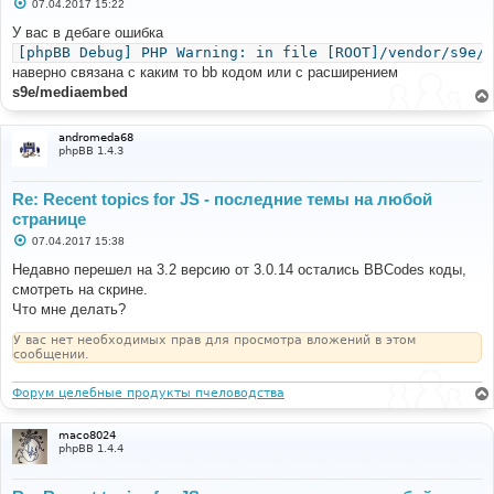
С
07.04.2017 15:22
о
о
У вас в дебаге ошибка
б
[phpBB Debug] PHP Warning: in file [ROOT]/vendor/s9e/t
щ
е
наверно связана с каким то bb кодом или с расширением
н
s9e/mediaembed
и
е
andromeda68
phpBB 1.4.3
Re: Recent topics for JS - последние темы на любой
странице
С
07.04.2017 15:38
о
о
Недавно перешел на 3.2 версию от 3.0.14 остались BBCodes коды,
б
смотреть на скрине.
щ
е
Что мне делать?
н
и
У вас нет необходимых прав для просмотра вложений в этом
е
сообщении.
Форум целебные продукты пчеловодства
maco8024
phpBB 1.4.4