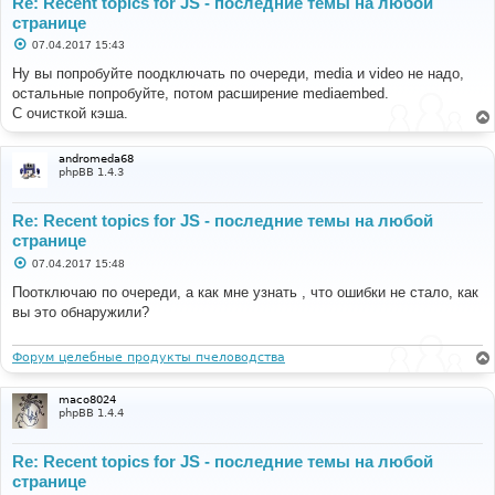
Re: Recent topics for JS - последние темы на любой
странице
С
07.04.2017 15:43
о
о
Ну вы попробуйте поодключать по очереди, media и video не надо,
б
остальные попробуйте, потом расширение mediaembed.
щ
е
C очисткой кэша.
н
и
е
andromeda68
phpBB 1.4.3
Re: Recent topics for JS - последние темы на любой
странице
С
07.04.2017 15:48
о
о
Поотключаю по очереди, а как мне узнать , что ошибки не стало, как
б
вы это обнаружили?
щ
е
н
и
Форум целебные продукты пчеловодства
е
maco8024
phpBB 1.4.4
Re: Recent topics for JS - последние темы на любой
странице