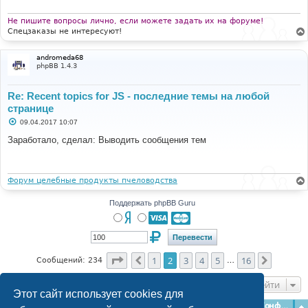
е
н
и
Не пишите вопросы лично, если можете задать их на форуме!
е
Спецзаказы не интересуют!
andromeda68
phpBB 1.4.3
Re: Recent topics for JS - последние темы на любой
странице
С
09.04.2017 10:07
о
о
Заработало, сделал: Выводить сообщения тем
б
щ
е
н
и
Форум целебные продукты пчеловодства
е
Поддержать phpBB Guru
Страница
2
из
16
1
2
3
4
5
16
Пред.
След.
Сообщений: 234
…
Перейти
Этот сайт использует cookies для
Главная
Форумы
Наша команда
О команде
Конфиденциальность