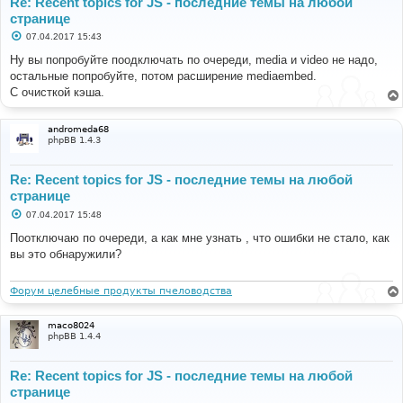
Re: Recent topics for JS - последние темы на любой
странице
С
07.04.2017 15:43
о
о
Ну вы попробуйте поодключать по очереди, media и video не надо,
б
остальные попробуйте, потом расширение mediaembed.
щ
е
C очисткой кэша.
н
и
е
andromeda68
phpBB 1.4.3
Re: Recent topics for JS - последние темы на любой
странице
С
07.04.2017 15:48
о
о
Поотключаю по очереди, а как мне узнать , что ошибки не стало, как
б
вы это обнаружили?
щ
е
н
и
Форум целебные продукты пчеловодства
е
maco8024
phpBB 1.4.4
Re: Recent topics for JS - последние темы на любой
странице