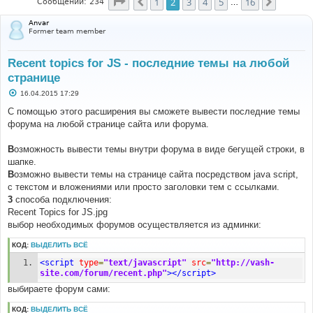
Страница
2
из
16
1
2
3
4
5
16
Пред.
След.
Сообщений: 234
…
Anvar
Former team member
Recent topics for JS - последние темы на любой
странице
С
16.04.2015 17:29
о
о
С помощью этого расширения вы сможете вывести последние темы
б
форума на любой странице сайта или форума.
щ
е
н
B
озможность вывести темы внутри форума в виде бегущей строки, в
и
е
шапке.
B
озможно вывести темы на странице сайта посредством java script,
с текстом и вложениями или просто заголовки тем с ссылками.
3
способа подключения:
Recent Topics for JS.jpg
выбор необходимых форумов осуществляется из админки:
КОД:
ВЫДЕЛИТЬ ВСЁ
<script
type
=
"text/javascript"
src
=
"http://vash-
site.com/forum/recent.php"
></script>
выбираете форум сами:
КОД:
ВЫДЕЛИТЬ ВСЁ