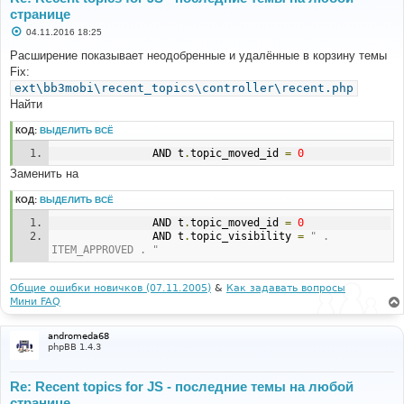
странице
С
04.11.2016 18:25
о
о
Расширение показывает неодобренные и удалённые в корзину темы
б
Fix:
щ
е
ext\bb3mobi\recent_topics\controller\recent.php
н
Найти
и
е
КОД:
ВЫДЕЛИТЬ ВСЁ
				AND t
.
topic_moved_id 
=
0
Заменить на
КОД:
ВЫДЕЛИТЬ ВСЁ
				AND t
.
topic_moved_id 
=
0
				AND t
.
topic_visibility 
=
" . 
ITEM_APPROVED . "
Общие ошибки новичков (07.11.2005)
&
Как задавать вопросы
Мини FAQ
andromeda68
phpBB 1.4.3
Re: Recent topics for JS - последние темы на любой
странице