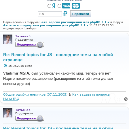
Перенесено из форума
Бета-версии расширений для phpBB 3.1.x
в форум
Анонсы и поддержка расширений для phpBB 3.1.x
11.07.2015 12:53
модератором
LavIgor
Татьяна5
Поддержка
Re: Recent topics for JS - последние темы на любой
странице
С
15.05.2016 18:56
о
о
Vladimir MSIA
, был установлен какой-то мод, теперь его нет
б
Ищите похожее расширение (расширение из этой темы делает
щ
е
совсем другое)
н
и
е
Общие ошибки новичков (07.11.2005)
&
Как задавать вопросы
Мини FAQ
Татьяна5
Поддержка
Re: Recent topics for JS - последние темы на любой