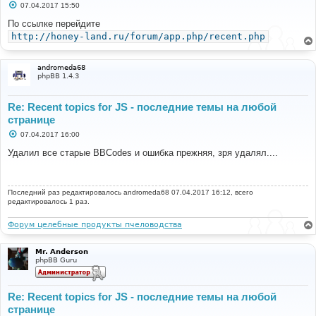
С
07.04.2017 15:50
о
о
По ссылке перейдите
б
http://honey-land.ru/forum/app.php/recent.php
щ
е
н
и
andromeda68
е
phpBB 1.4.3
Re: Recent topics for JS - последние темы на любой
странице
С
07.04.2017 16:00
о
о
Удалил все старые BBCodes и ошибка прежняя, зря удалял....
б
щ
е
н
Последний раз редактировалось
и
andromeda68
07.04.2017 16:12, всего
е
редактировалось 1 раз.
Форум целебные продукты пчеловодства
Mr. Anderson
phpBB Guru
Re: Recent topics for JS - последние темы на любой
странице