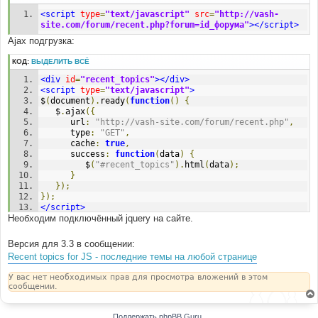
<script
type
=
"text/javascript"
src
=
"http://vash-
site.com/forum/recent.php?forum=id_форума"
></script>
Ajax подгрузка:
КОД:
ВЫДЕЛИТЬ ВСЁ
<div
id
=
"recent_topics"
></div>
<script
type
=
"text/javascript"
>
$
(
document
).
ready
(
function
()
{
   $
.
ajax
({
      url
:
"http://vash-site.com/forum/recent.php"
,
      type
:
"GET"
,
      cache
:
true
,
      success
:
function
(
data
)
{
         $
(
"#recent_topics"
).
html
(
data
);
}
});
});
</script>
Необходим подключённый jquery на сайте.
Версия для 3.3 в сообщении:
Recent topics for JS - последние темы на любой странице
У вас нет необходимых прав для просмотра вложений в этом
сообщении.
Поддержать phpBB Guru