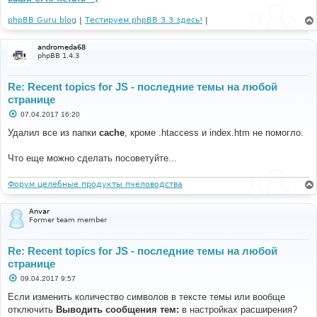
phpBB Guru blog
|
Тестируем phpBB 3.3 здесь!
|
andromeda68
phpBB 1.4.3
Re: Recent topics for JS - последние темы на любой
странице
С
07.04.2017 16:20
о
о
Удалил все из папки
cache
, кроме .htaccess и index.htm не помогло.
б
щ
е
Что еще можно сделать посоветуйте...
н
и
е
Форум целебные продукты пчеловодства
Anvar
Former team member
Re: Recent topics for JS - последние темы на любой
странице
С
09.04.2017 9:57
о
о
Если изменить количество символов в тексте темы или вообще
б
отключить
Выводить сообщения тем:
в настройках расширения?
щ