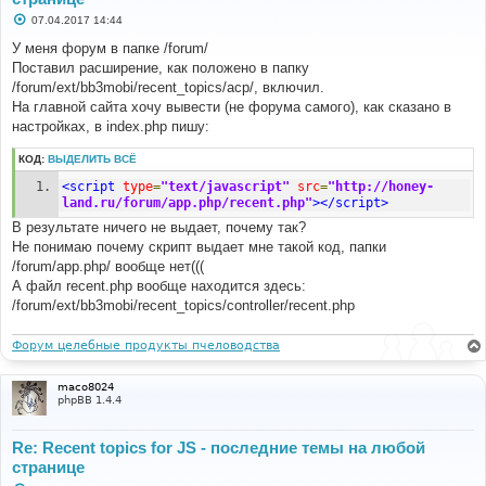
С
07.04.2017 14:44
о
о
У меня форум в папке /forum/
б
Поставил расширение, как положенo в папку
щ
е
/forum/ext/bb3mobi/recent_topics/acp/, включил.
н
На главной сайта хочу вывести (не форума самого), как сказано в
и
е
настройках, в index.php пишу:
КОД:
ВЫДЕЛИТЬ ВСЁ
<script
type
=
"text/javascript"
src
=
"http://honey-
land.ru/forum/app.php/recent.php"
></script>
В результате ничего не выдает, почему так?
Не понимаю почему скрипт выдает мне такой код, папки
/forum/app.php/ вообще нет(((
А файл recent.php вообще находится здесь:
/forum/ext/bb3mobi/recent_topics/controller/recent.php
Форум целебные продукты пчеловодства
maco8024
phpBB 1.4.4
Re: Recent topics for JS - последние темы на любой
странице