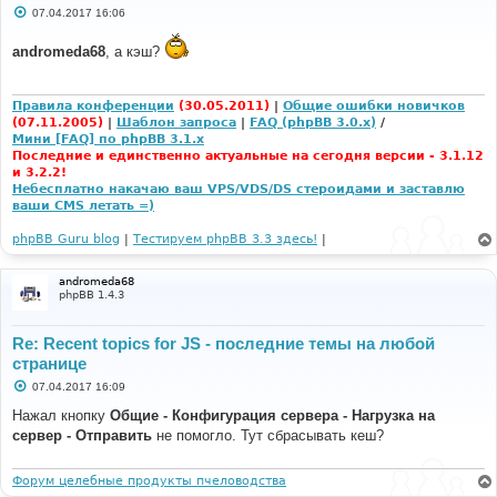
С
07.04.2017 16:06
о
о
andromeda68
, а кэш?
б
щ
е
н
и
Правила конференции
(30.05.2011)
|
Общие ошибки новичков
е
(07.11.2005)
|
Шаблон запроса
|
FAQ (phpBB 3.0.x)
/
Мини [FAQ] по phpBB 3.1.x
Последние и единственно актуальные на сегодня версии - 3.1.12
и 3.2.2!
Небесплатно накачаю ваш VPS/VDS/DS стероидами и заставлю
ваши CMS летать =)
phpBB Guru blog
|
Тестируем phpBB 3.3 здесь!
|
andromeda68
phpBB 1.4.3
Re: Recent topics for JS - последние темы на любой
странице
С
07.04.2017 16:09
о
о
Нажал кнопку
Общие - Конфигурация сервера - Нагрузка на
б
сервер - Отправить
не помогло. Тут сбрасывать кеш?
щ
е
н
и
Форум целебные продукты пчеловодства
е