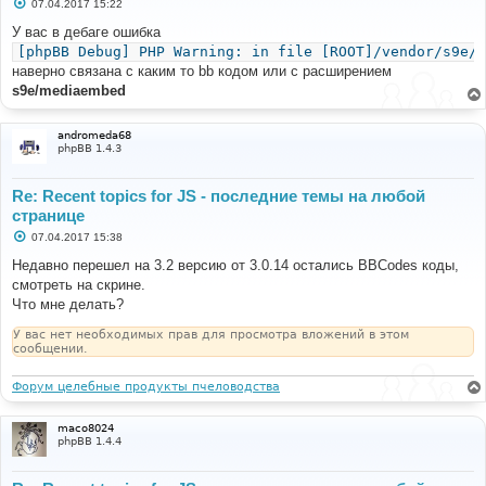
С
07.04.2017 15:22
о
о
У вас в дебаге ошибка
б
[phpBB Debug] PHP Warning: in file [ROOT]/vendor/s9e/t
щ
е
наверно связана с каким то bb кодом или с расширением
н
s9e/mediaembed
и
е
andromeda68
phpBB 1.4.3
Re: Recent topics for JS - последние темы на любой
странице
С
07.04.2017 15:38
о
о
Недавно перешел на 3.2 версию от 3.0.14 остались BBCodes коды,
б
смотреть на скрине.
щ
е
Что мне делать?
н
и
У вас нет необходимых прав для просмотра вложений в этом
е
сообщении.
Форум целебные продукты пчеловодства
maco8024
phpBB 1.4.4