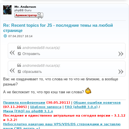
Mr. Anderson
phpBB Guru
Re: Recent topics for JS - последние темы на любой
странице
С
07.04.2017 16:14
о
о
б
andromeda68 писал(а):
щ
е
Отправить
н
и
е
andromeda68 писал(а):
сбрасывать
Вас не озадачивает то, что слова не то что не близкие, а вообще
разные?
А не беспокоит то, что про кэш там ни слова?
Правила конференции
(30.05.2011)
|
Общие ошибки новичков
(07.11.2005)
|
Шаблон запроса
|
FAQ (phpBB 3.0.x)
/
Мини [FAQ] по phpBB 3.1.x
Последние и единственно актуальные на сегодня версии - 3.1.12
и 3.2.2!
Небесплатно накачаю ваш VPS/VDS/DS стероидами и заставлю
ваши CMS летать =)