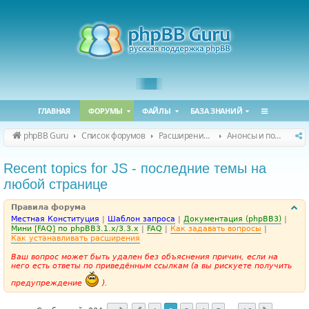
ГЛАВНАЯ
ФОРУМЫ
ФАЙЛЫ
БАЗА ЗНАНИЙ
phpBB Guru
Список форумов
Расширения phpBB
Анонсы и поддержка расширений для phpBB
Recent topics for JS - последние темы на
любой странице
Правила форума
Местная Конституция
|
Шаблон запроса
|
Документация (phpBB3)
|
Мини [FAQ] по phpBB3.1.x/3.3.x
|
FAQ
|
Как задавать вопросы
|
Как устанавливать расширения
Ваш вопрос может быть удален без объяснения причин, если на
него есть ответы по приведённым ссылкам (а вы рискуете получить
предупреждение
).