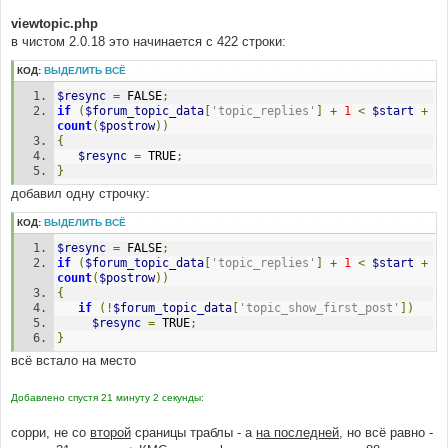
viewtopic.php
в чистом 2.0.18 это начинается с 422 строки:
КОД:
ВЫДЕЛИТЬ ВСЁ
$resync
=
 FALSE
;
if
(
$forum_topic_data
[
'topic_replies'
]
+
1
<
$start
+
count
(
$postrow
))
{
$resync
=
 TRUE
;
}
добавил одну строчку:
КОД:
ВЫДЕЛИТЬ ВСЁ
$resync
=
 FALSE
;
if
(
$forum_topic_data
[
'topic_replies'
]
+
1
<
$start
+
count
(
$postrow
))
{
if
(!
$forum_topic_data
[
'topic_show_first_post'
])
$resync
=
 TRUE
;
}
всё встало на место
Добавлено спустя 21 минуту 2 секунды:
сорри, не со
второй
сраницы траблы - а
на последней
, но всё равно -