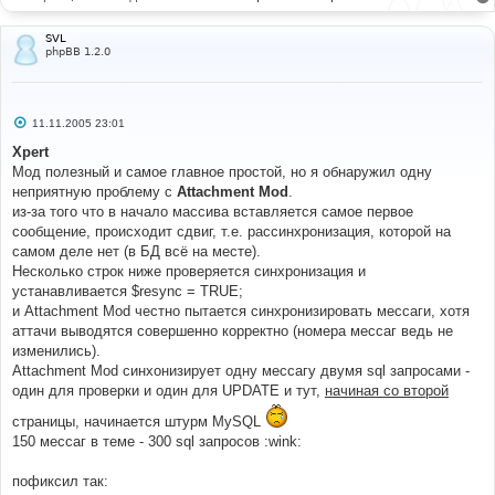
SVL
phpBB 1.2.0
С
11.11.2005 23:01
о
о
Xpert
б
Мод полезный и самое главное простой, но я обнаружил одну
щ
е
неприятную проблему с
Attachment Mod
.
н
из-за того что в начало массива вставляется самое первое
и
е
сообщение, происходит сдвиг, т.е. рассинхронизация, которой на
самом деле нет (в БД всё на месте).
Несколько строк ниже проверяется синхронизация и
устанавливается $resync = TRUE;
и Attachment Mod честно пытается синхронизировать мессаги, хотя
аттачи выводятся совершенно корректно (номера мессаг ведь не
изменились).
Attachment Mod синхонизирует одну мессагу двумя sql запросами -
один для проверки и один для UPDATE и тут,
начиная со второй
страницы, начинается штурм MySQL
150 мессаг в теме - 300 sql запросов :wink:
пофиксил так: