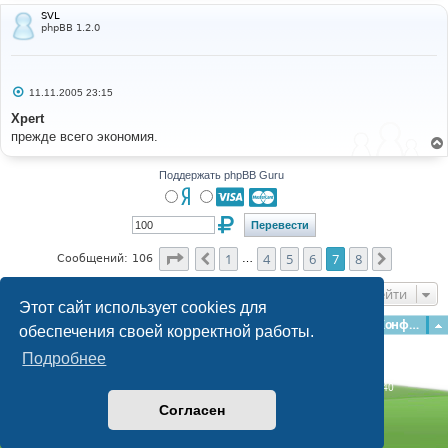
SVL
phpBB 1.2.0
С
11.11.2005 23:15
о
о
Xpert
б
прежде всего экономия.
щ
е
н
и
Поддержать phpBB Guru
е
Страница
7
из
8
1
4
5
6
7
8
Пред.
След.
Сообщений: 106
…
Перейти
Этот сайт использует cookies для
Главная
Форумы
Наша команда
О команде
Конфиденциальность
обеспечения своей корректной работы.
Подробнее
Time: 0.161s
| Peak Memory Usage: 3.04 МБ | GZIP: Off |
Queries: 40
© phpBB Guru, 2004—2026
Согласен
Powered by
phpBB
Style by
Artodia