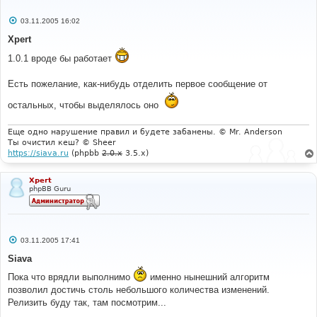
С
03.11.2005 16:02
о
о
Xpert
б
щ
1.0.1 вроде бы работает
е
н
и
Есть пожелание, как-нибудь отделить первое сообщение от
е
остальных, чтобы выделялось оно
Еще одно нарушение правил и будете забанены. © Mr. Anderson
Ты очистил кеш? © Sheer
https://siava.ru
(phpbb
2.0.x
3.5.x)
Xpert
phpBB Guru
С
03.11.2005 17:41
о
о
Siava
б
щ
Пока что врядли выполнимо
именно нынешний алгоритм
е
позволил достичь столь небольшого количества изменений.
н
и
Релизить буду так, там посмотрим...
е