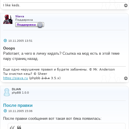
I like keds.
Siava
Поддержка
С
10.11.2005 13:51
о
о
Ooops
б
Работает, а чего в личку кидать? Ссылка на мод есть в этой теме
щ
е
пару страниц назад.
н
и
е
Еще одно нарушение правил и будете забанены. © Mr. Anderson
Ты очистил кеш? © Sheer
https://siava.ru
(phpbb
2.0.x
3.5.x)
DLIAN
phpBB 1.0.0
После правки
С
10.11.2005 15:06
о
о
После правки сообщения вот такая вот бяка появилась:
б
щ
е