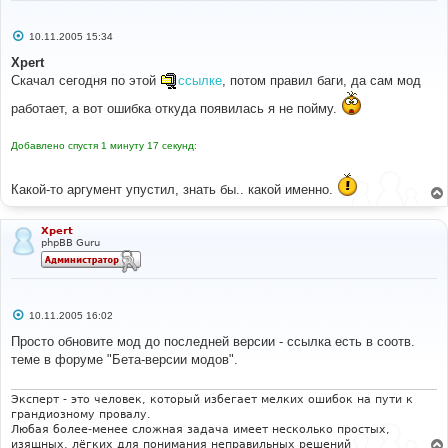
С
10.11.2005 15:34
о
о
Xpert
б
Cкачал сегодня по этой
ссылке
, потом правил баги, да сам мод
щ
е
работает, а вот ошибка откуда появилась я не пойму.
н
и
е
Добавлено спустя 1 минуту 17 секунд:
Какой-то аргумент упустил, знать бы.. какой именно.
Xpert
phpBB Guru
С
10.11.2005 16:02
о
о
Просто обновите мод до последней версии - ссылка есть в соотв.
б
теме в форуме "Бета-версии модов".
щ
е
н
и
Эксперт - это человек, который избегает мелких ошибок на пути к
е
грандиозному провалу.
Любая более-менее сложная задача имеет несколько простых,
изящных, лёгких для понимания неправильных решений