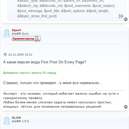
&$topic_type, &$bbcode_on, &$html_on, &$smilies_on,
&$attach_sig, &$bbcode_uid, $post_username, $post_subject,
$post_message, $poll_title, &$poll_options, &$poll_length,
&$topic_show_first_post)
Xpert
phpBB Guru
С
10.11.2005 15:11
о
о
А какая версия мода First Post On Every Page?
б
щ
е
Добавлено спустя 1 минуту 25 секунд:
н
и
е
Странно, только что проверил - у меня все нормально...
Эксперт - это человек, который избегает мелких ошибок на пути к
грандиозному провалу.
Любая более-менее сложная задача имеет несколько простых,
изящных, лёгких для понимания неправильных решений
DLIAN
phpBB 1.0.0