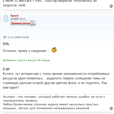
у меня 31 мессага + КМС - кэш sql-запросов, получилось 88
запросов :wink:
Xpert
phpBB Guru
С
11.11.2005 23:06
о
о
SVL
б
щ
Отлично, приму к сведению ...
е
н
и
Добавлено спустя 1 минуту 49 секунд:
е
2 all
Кстати, тут интересная с точки зрения экономичности потребляемых
ресурсов идея появилась... выделять первое сообщение темы на
страницах дальше второй другим цветом фона, а не отделять. Как
вам идея?
Эксперт - это человек, который избегает мелких ошибок на пути к
грандиозному провалу.
Любая более-менее сложная задача имеет несколько простых,
изящных, лёгких для понимания неправильных решений