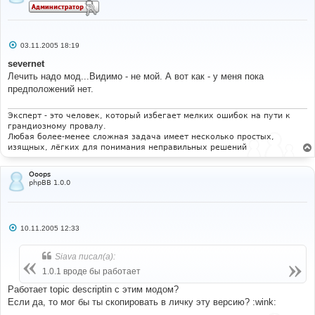
С
03.11.2005 18:19
о
о
severnet
б
Лечить надо мод...Видимо - не мой. А вот как - у меня пока
щ
е
предположений нет.
н
и
е
Эксперт - это человек, который избегает мелких ошибок на пути к
грандиозному провалу.
Любая более-менее сложная задача имеет несколько простых,
изящных, лёгких для понимания неправильных решений
Ooops
phpBB 1.0.0
С
10.11.2005 12:33
о
о
б
Siava писал(а):
щ
е
1.0.1 вроде бы работает
н
и
Работает topic descriptin с этим модом?
е
Если да, то мог бы ты скопировать в личку эту версию? :wink: