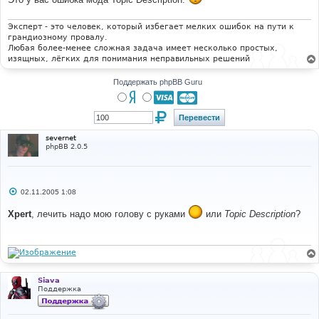
е
н
и
Эксперт - это человек, который избегает мелких ошибок на пути к
е
грандиозному провалу.
Любая более-менее сложная задача имеет несколько простых,
изящных, лёгких для понимания неправильных решений
Поддержать phpBB Guru
severnet
phpBB 2.0.5
С
02.11.2005 1:08
о
о
Xpert
, лечить надо мою голову с руками
или
Topic Description
?
б
щ
е
н
и
е
Siava
Поддержка