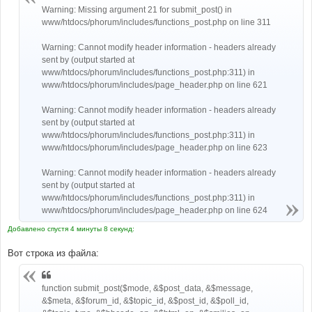
н
Warning: Missing argument 21 for submit_post() in
и
www/htdocs/phorum/includes/functions_post.php on line 311
е
Warning: Cannot modify header information - headers already
sent by (output started at
www/htdocs/phorum/includes/functions_post.php:311) in
www/htdocs/phorum/includes/page_header.php on line 621
Warning: Cannot modify header information - headers already
sent by (output started at
www/htdocs/phorum/includes/functions_post.php:311) in
www/htdocs/phorum/includes/page_header.php on line 623
Warning: Cannot modify header information - headers already
sent by (output started at
www/htdocs/phorum/includes/functions_post.php:311) in
www/htdocs/phorum/includes/page_header.php on line 624
Добавлено спустя 4 минуты 8 секунд:
Вот строка из файла:
function submit_post($mode, &$post_data, &$message,
&$meta, &$forum_id, &$topic_id, &$post_id, &$poll_id,