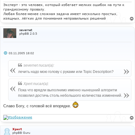
Эксперт - это человек, который избегает мелких ошибок на пути к
грандиозному провалу.
Любая более-менее сложная задача имеет несколько простых,
изящных, лёгких для понимания неправильных решений
severnet
phpBB 2.0.5
С
03.11.2005 18:02
о
о
б
severnet писал(а):
щ
е
лечить надо мою голову с руками или Topic Description?
н
и
е
Xpert писал(а):
Пока что врядли выполнимо именно нынешний алгоритм
позволил достичь столь небольшого количества изменений.
Славо Богу, с головой всё впорядке.
Xpert
phpBB Guru