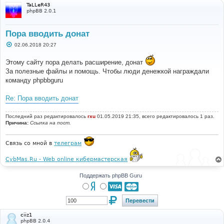
TaLLeR43
phpBB 2.0.1
Пора вводить донат
С
02.06.2018 20:27
о
о
Этому сайту пора делать расширение, донат
б
щ
За полезные файлы и помощь. Чтобы люди денежкой награждали
е
команду phpbbguru
н
и
е
Re: Пора вводить донат
Последний раз редактировалось
rxu
01.05.2019 21:35, всего редактировалось 1 раз.
Причина:
Ссылка на пост.
Связь со мной в
телеграм
CybMas.Ru - Web online кибермастерская
Поддержать phpBB Guru
ciiz1
phpBB 2.0.4