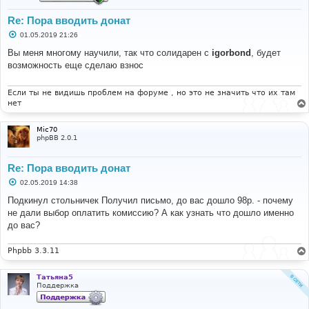
Re: Пора вводить донат
С
01.05.2019 21:26
о
о
Вы меня многому научили, так что солидарен с
igorbond
, будет
б
возможность еще сделаю взнос
щ
е
н
и
Если ты не видишь проблем на форуме , но это не значить что их там
е
нет
Mic70
phpBB 2.0.1
Re: Пора вводить донат
С
02.05.2019 14:38
о
о
Подкинул стольничек Получил письмо, до вас дошло 98р. - почему
б
не дали выбор оплатить комиссию? А как узнать что дошло именно
щ
е
до вас?
н
и
е
Phpbb 3.3.11
Татьяна5
Поддержка