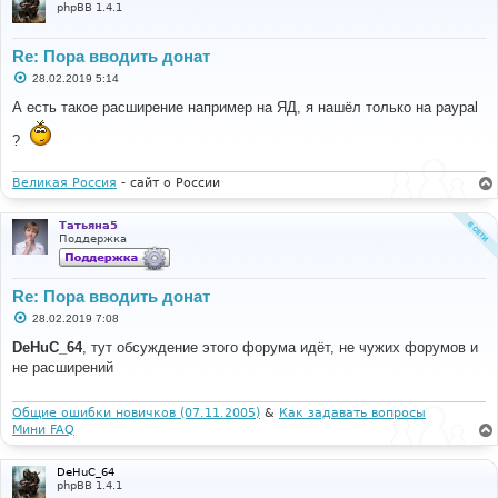
phpBB 1.4.1
Re: Пора вводить донат
С
28.02.2019 5:14
о
о
А есть такое расширение например на ЯД, я нашёл только на paypal
б
щ
?
е
н
и
Великая Россия
- сайт о России
е
Татьяна5
Поддержка
Re: Пора вводить донат
С
28.02.2019 7:08
о
о
DeHuC_64
, тут обсуждение этого форума идёт, не чужих форумов и
б
не расширений
щ
е
н
и
Общие ошибки новичков (07.11.2005)
&
Как задавать вопросы
е
Мини FAQ
DeHuC_64
phpBB 1.4.1