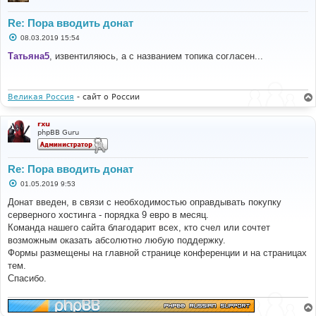
Re: Пора вводить донат
С
08.03.2019 15:54
о
о
Татьяна5
, извентиляюсь, а с названием топика согласен...
б
щ
е
н
и
Великая Россия
- сайт о России
е
rxu
phpBB Guru
Re: Пора вводить донат
С
01.05.2019 9:53
о
о
Донат введен, в связи с необходимостью оправдывать покупку
б
серверного хостинга - порядка 9 евро в месяц.
щ
е
Команда нашего сайта благодарит всех, кто счел или сочтет
н
возможным оказать абсолютно любую поддержку.
и
е
Формы размещены на главной странице конференции и на страницах
тем.
Спасибо.