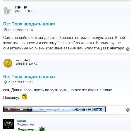
KEMnEP
phpBB 2.0.18
Re: Пора вводить донат
С
01.05.2019 11:26
о
о
Сама по себе система донатов хороша, но мало продуктивна. К ней
б
желательно ввести и систему "плюшек" за донаты. К примеру, не
щ
е
обезательные но очень красивые звания или илюстрации к аватару.
н
и
е
southklad
phpBB 3.1.0 RC4
Re: Пора вводить донат
С
01.05.2019 14:01
о
о
rxu
, Давно пора, пусть по чуть-чуть, но все же будет в плюс.
б
щ
Подкинул
е
н
и
е
ronim
Модератор