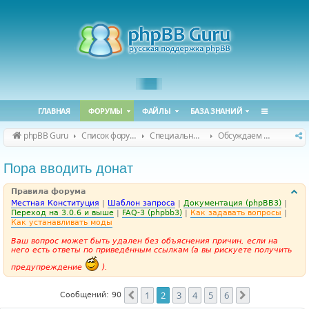
ГЛАВНАЯ
ФОРУМЫ
ФАЙЛЫ
БАЗА ЗНАНИЙ
phpBB Guru
Список форумов
Специальные форумы
Обсуждаем сайт и конференцию
Пора вводить донат
Правила форума
Местная Конституция
|
Шаблон запроса
|
Документация (phpBB3)
|
Переход на 3.0.6 и выше
|
FAQ-3 (phpbb3)
|
Как задавать вопросы
|
Как устанавливать моды
Ваш вопрос может быть удален без объяснения причин, если на
него есть ответы по приведённым ссылкам (а вы рискуете получить
предупреждение
).
1
2
3
4
5
6
Пред.
След.
Сообщений: 90