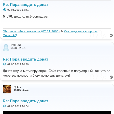
Re: Пора вводить донат
С
02.05.2019 14:41
о
о
Mic70
, дошло, всё совпадает
б
щ
е
н
и
Общие ошибки новичков (07.11.2005)
&
Как задавать вопросы
е
Мини FAQ
TrekRed
phpBB 2.0.5
Re: Пора вводить донат
С
02.05.2019 14:49
о
о
Донат штука мотивирующая! Сайт хороший и популярный, так что по
б
мере возможности буду помогать донатом!
щ
е
н
и
Mic70
е
phpBB 2.0.1
Re: Пора вводить донат
С
02.05.2019 14:54
о
о