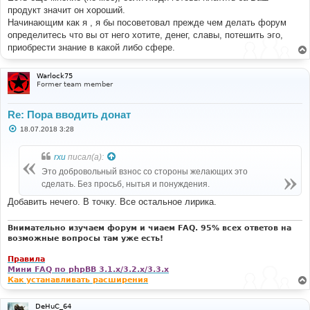
продукт значит он хороший.
Начинающим как я , я бы посоветовал прежде чем делать форум
определитесь что вы от него хотите, денег, славы, потешить эго,
приобрести знание в какой либо сфере.
Warlock75
Former team member
Re: Пора вводить донат
С
18.07.2018 3:28
о
о
б
rxu
писал(а):
щ
е
Это добровольный взнос со стороны желающих это
н
сделать. Без просьб, нытья и понуждения.
и
е
Добавить нечего. В точку. Все остальное лирика.
Внимательно изучаем форум и чиаем FAQ. 95% всех ответов на
возможные вопросы там уже есть!
Правила
Мини FAQ по phpBB 3.1.x/3.2.x/3.3.x
Как устанавливать расширения
DeHuC_64