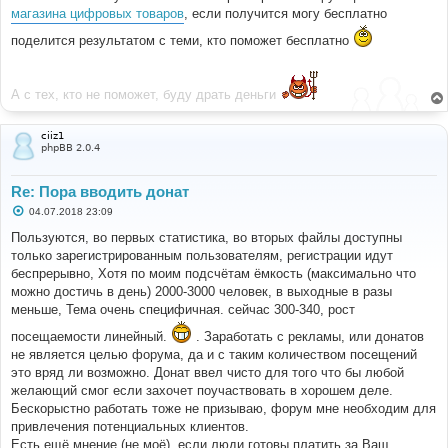
магазина цифровых товаров
, если получится могу бесплатно
поделится результатом с теми, кто поможет бесплатно
А с тех, кто не поможет, буду драть деньги
ciiz1
phpBB 2.0.4
Re: Пора вводить донат
С
04.07.2018 23:09
о
о
Пользуются, во первых статистика, во вторых файлы доступны
б
только зарегистрированным пользователям, регистрации идут
щ
е
беспрерывно, Хотя по моим подсчётам ёмкость (максимально что
н
можно достичь в день) 2000-3000 человек, в выходные в разы
и
е
меньше, Тема очень специфичная. сейчас 300-340, рост
посещаемости линейный.
. Заработать с рекламы, или донатов
не является целью форума, да и с таким количеством посещений
это вряд ли возможно. Донат ввел чисто для того что бы любой
желающий смог если захочет поучаствовать в хорошем деле.
Бескорыстно работать тоже не призываю, форум мне необходим для
привлечения потенциальных клиентов.
Есть ещё мнение (не моё), если люди готовы платить за Ваш