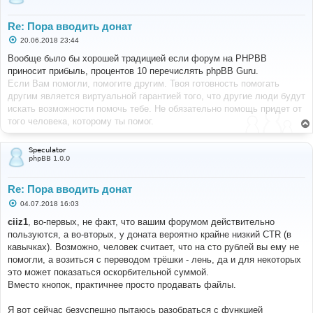
Re: Пора вводить донат
С
20.06.2018 23:44
о
о
Вообще было бы хорошей традицией если форум на PHPBB
б
приносит прибыль, процентов 10 перечислять phpBB Guru.
щ
е
Если Вам помогли, помогите другим. Твоя готовность помогать
н
другим является виртуальной гарантией того, что другие люди будут
и
е
искать возможности помочь тебе. Не обязательно помощь придет от
того человека, которому ты помог.
Speculator
phpBB 1.0.0
Re: Пора вводить донат
С
04.07.2018 16:03
о
о
ciiz1
, во-первых, не факт, что вашим форумом действительно
б
пользуются, а во-вторых, у доната вероятно крайне низкий CTR (в
щ
е
кавычках). Возможно, человек считает, что на сто рублей вы ему не
н
помогли, а возиться с переводом трёшки - лень, да и для некоторых
и
е
это может показаться оскорбительной суммой.
Вместо кнопок, практичнее просто продавать файлы.
Я вот сейчас безуспешно пытаюсь разобраться с функцией