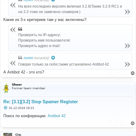
щ
е
На всех последних версиях включая 3.2.8(Также 3.2.9 RC1 и
н
на 3.3 тоже не замечено спамеров )
и
е
Какие из 3-х критериев там у вас включены?:
Проверять по IP-адресу:
Проверять имя пользователя:
Проверять адрес e-mail:
ronim
писал(а):
Говорю только за себя,также установлено Antibot 42
А Antibot 42 - это кто?
Sheer
Former team member
Re: [3.1][3.2] Stop Spamer Register
С
31.12.2019 19:21
о
о
Поиск по конференции:
Antibot 42
б
щ
е
н
и
Olej