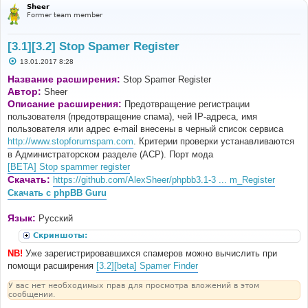
Sheer
Former team member
[3.1][3.2] Stop Spamer Register
С
13.01.2017 8:28
о
о
Название расширения:
Stop Spamer Register
б
Автор:
Sheer
щ
е
Описание расширения:
Предотвращение регистрации
н
пользователя (предотвращение спама), чей IP-адреса, имя
и
е
пользователя или адрес e-mail внесены в черный список сервиса
http://www.stopforumspam.com
. Критерии проверки устанавливаются
в Администраторском разделе (ACP). Порт мода
[BETA] Stop spammer register
Скачать:
https://github.com/AlexSheer/phpbb3.1-3 ... m_Register
Скачать с phpBB Guru
Язык:
Русский
Скриншоты:
NB!
Уже зарегистрировавшихся спамеров можно вычислить при
помощи расширения
[3.2][beta] Spamer Finder
У вас нет необходимых прав для просмотра вложений в этом
сообщении.