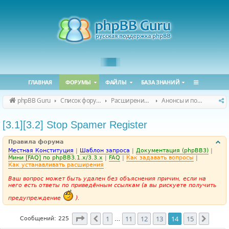
ГЛАВНАЯ
ФОРУМЫ
ФАЙЛЫ
БАЗА ЗНАНИЙ
phpBB Guru
Список форумов
Расширения phpBB
Анонсы и поддержка расширений для phpBB
[3.1][3.2] Stop Spamer Register
Правила форума
Местная Конституция
|
Шаблон запроса
|
Документация (phpBB3)
|
Мини [FAQ] по phpBB3.1.x/3.3.x
|
FAQ
|
Как задавать вопросы
|
Как устанавливать расширения
Ваш вопрос может быть удален без объяснения причин, если на
него есть ответы по приведённым ссылкам (а вы рискуете получить
предупреждение
).
Страница
14
из
15
1
11
12
13
14
15
Пред.
След.
Сообщений: 225
…