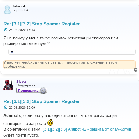
Admirals
phpBB 1.4.1
Re: [3.1][3.2] Stop Spamer Register
С
26.08.2020 15:14
о
о
Я не пойму у меня такое попыток регистрации спамеров или
б
расширение глюконуло?
щ
е
н
и
е
У вас нет необходимых прав для просмотра вложений в этом
сообщении.
Siava
Поддержка
Re: [3.1][3.2] Stop Spamer Register
С
26.08.2020 16:09
о
о
Admirals
, если оно у вас единственное, что от регистрации
б
щ
спамеров, то запросто
е
В сочетании с этим:
[3.1][3.2][3.3] Antibot 42 - защита от спам-ботов
н
и
будет почти пусто.
е