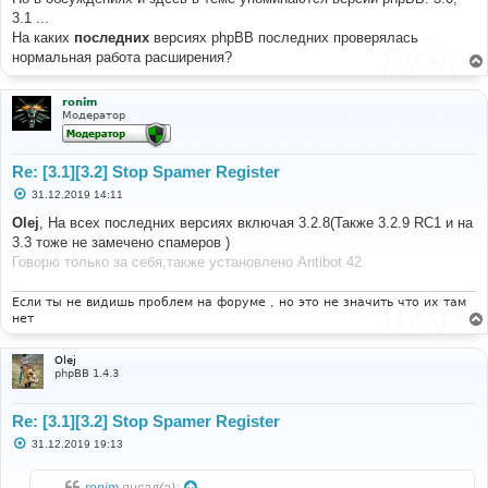
3.1 ...
На каких
последних
версиях phpBB последних проверялась
нормальная работа расширения?
ronim
Модератор
Re: [3.1][3.2] Stop Spamer Register
С
31.12.2019 14:11
о
о
Olej
, На всех последних версиях включая 3.2.8(Также 3.2.9 RC1 и на
б
3.3 тоже не замечено спамеров )
щ
е
Говорю только за себя,также установлено Antibot 42
н
и
е
Если ты не видишь проблем на форуме , но это не значить что их там
нет
Olej
phpBB 1.4.3
Re: [3.1][3.2] Stop Spamer Register
С
31.12.2019 19:13
о
о
б
ronim
писал(а):