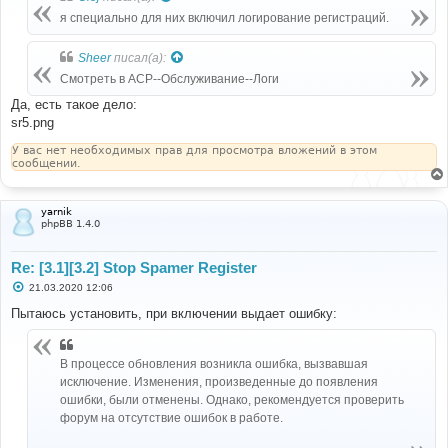
щ
е
я специально для них включил логирование регистраций.
н
и
е
Sheer
писал(а):
Смотреть в ACP--Обслуживание--Логи
Да, есть такое дело:
sr5.png
У вас нет необходимых прав для просмотра вложений в этом
сообщении.
yarnik
phpBB 1.4.0
Re: [3.1][3.2] Stop Spamer Register
С
21.03.2020 12:06
о
о
Пытаюсь установить, при включении выдает ошибку:
б
щ
е
н
В процессе обновления возникла ошибка, вызвавшая
и
исключение. Изменения, произведенные до появления
е
ошибки, были отменены. Однако, рекомендуется проверить
форум на отсутствие ошибок в работе.