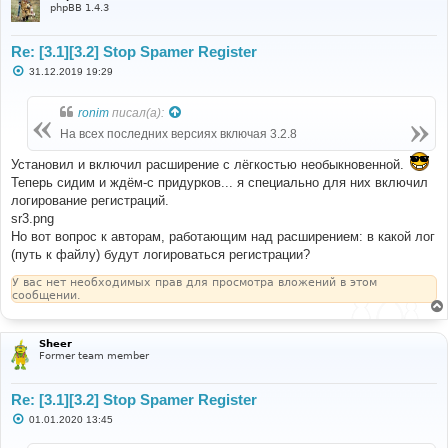
е
phpBB 1.4.3
Re: [3.1][3.2] Stop Spamer Register
С
31.12.2019 19:29
о
о
б
ronim
писал(а):
щ
е
На всех последних версиях включая 3.2.8
н
и
Установил и включил расширение с лёгкостью необыкновенной.
е
Теперь сидим и ждём-с придурков... я специально для них включил
логирование регистраций.
sr3.png
Но вот вопрос к авторам, работающим над расширением: в какой лог
(путь к файлу) будут логироваться регистрации?
У вас нет необходимых прав для просмотра вложений в этом
сообщении.
Sheer
Former team member
Re: [3.1][3.2] Stop Spamer Register
С
01.01.2020 13:45
о
о