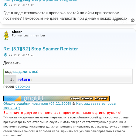
С
27.11.2020 11:15
о
о
Где в коде отключается проверка гостей по айпи при гостевом
б
постинге? Некоторым не дает написать при динамических адресах.
щ
е
н
и
Sheer
е
Former team member
Re: [3.1][3.2] Stop Spamer Register
С
27.11.2020 11:26
о
о
Добавить
б
щ
КОД:
ВЫДЕЛИТЬ ВСЁ
е
н
return
;
и
е
перед
строкой
Общие ошибки новичков (07.11.2005)
&
Как задавать вопросы
Мини FAQ
Если ничто другое не помогает, прочтите, наконец, инструкцию!
"Никакая инструкция не может перечислить всех обязанностей должностного лица,
предусмотреть все отдельные случаи и дать вперёд соответствующие указания, а
поэтому господа инженеры должны проявить инициативу и, руководствуясь знаниями
своей специальности и пользой дела, принять все усилия для оправдания своего
назначения".