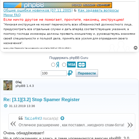
Общие ошибки новичков (07.11.2005)
&
Как задавать вопросы
Мини FAQ
Если ничто другое не помогает, прочтите, наконец, инструкцию!
"Никакая инструкция не может перечислить всех обязанностей должностного лица,
предусмотреть все отдельные случаи и дать вперёд соответствующие указания, а
поэтому господа инженеры должны проявить инициативу и, руководствуясь знаниями
своей специальности и пользой дела, принять все усилия для оправдания своего
назначения".
Циркуляр Морского технического комитета №15 от 29.11.1910 г.
Поддержать phpBB Guru
Olej
phpBB 1.4.3
Re: [3.1][3.2] Stop Spamer Register
С
31.12.2019 13:36
о
о
б
TaLLeR43
писал(а):
щ
е
Отличное расширение , как поставил...ниодного спам-бота!
н
и
Очень обнадёживает!
е
Но в обсуждениях и здесь в теме упоминаются версии phpBB: 3.0,