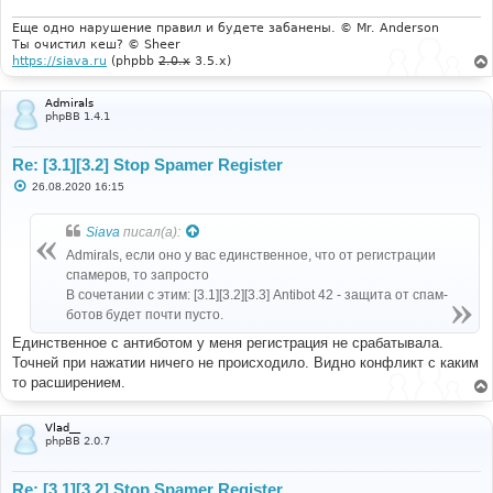
Еще одно нарушение правил и будете забанены. © Mr. Anderson
Ты очистил кеш? © Sheer
https://siava.ru
(phpbb
2.0.x
3.5.x)
Admirals
phpBB 1.4.1
Re: [3.1][3.2] Stop Spamer Register
С
26.08.2020 16:15
о
о
б
Siava
писал(а):
щ
е
Admirals, если оно у вас единственное, что от регистрации
н
спамеров, то запросто
и
е
В сочетании с этим: [3.1][3.2][3.3] Antibot 42 - защита от спам-
ботов будет почти пусто.
Единственное с антиботом у меня регистрация не срабатывала.
Точней при нажатии ничего не происходило. Видно конфликт с каким
то расширением.
Vlad__
phpBB 2.0.7
Re: [3.1][3.2] Stop Spamer Register