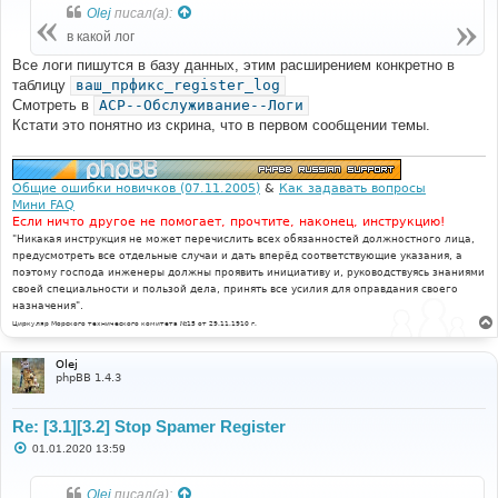
б
Olej
писал(а):
щ
е
в какой лог
н
и
Все логи пишутся в базу данных, этим расширением конкретно в
е
таблицу
ваш_прфикс_register_log
Смотреть в
ACP--Обслуживание--Логи
Кстати это понятно из скрина, что в первом сообщении темы.
Общие ошибки новичков (07.11.2005)
&
Как задавать вопросы
Мини FAQ
Если ничто другое не помогает, прочтите, наконец, инструкцию!
"Никакая инструкция не может перечислить всех обязанностей должностного лица,
предусмотреть все отдельные случаи и дать вперёд соответствующие указания, а
поэтому господа инженеры должны проявить инициативу и, руководствуясь знаниями
своей специальности и пользой дела, принять все усилия для оправдания своего
назначения".
Циркуляр Морского технического комитета №15 от 29.11.1910 г.
Olej
phpBB 1.4.3
Re: [3.1][3.2] Stop Spamer Register
С
01.01.2020 13:59
о
о
б
Olej
писал(а):