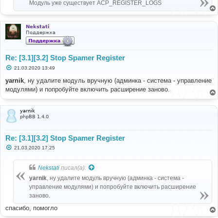
Модуль уже существует ACP_REGISTER_LOGS
Nekstati
Поддержка
Re: [3.1][3.2] Stop Spamer Register
С
21.03.2020 13:49
о
о
yarnik
, ну удалите модуль вручную (админка - система - управление
б
модулями) и попробуйте включить расширение заново.
щ
е
н
и
yarnik
е
phpBB 1.4.0
Re: [3.1][3.2] Stop Spamer Register
С
21.03.2020 17:25
о
о
б
Nekstati
писал(а):
щ
е
yarnik
, ну удалите модуль вручную (админка - система -
н
управление модулями) и попробуйте включить расширение
и
е
заново.
спасибо, помогло