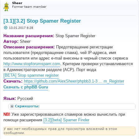
Sheer
Former team member
[3.1][3.2] Stop Spamer Register
С
13.01.2017 8:28
о
о
Название расширения:
Stop Spamer Register
б
Автор:
Sheer
щ
е
Описание расширения:
Предотвращение регистрации
н
пользователя (предотвращение спама), чей IP-адреса, имя
и
е
пользователя или адрес e-mail внесены в черный список сервиса
http://www.stopforumspam.com
. Критерии проверки устанавливаются
в Администраторском разделе (ACP). Порт мода
[BETA] Stop spammer register
Скачать:
https://github.com/AlexSheer/phpbb3.1-3 ... m_Register
Скачать с phpBB Guru
Язык:
Русский
Скриншоты:
NB!
Уже зарегистрировавшихся спамеров можно вычислить при
помощи расширения
[3.2][beta] Spamer Finder
У вас нет необходимых прав для просмотра вложений в этом
сообщении.