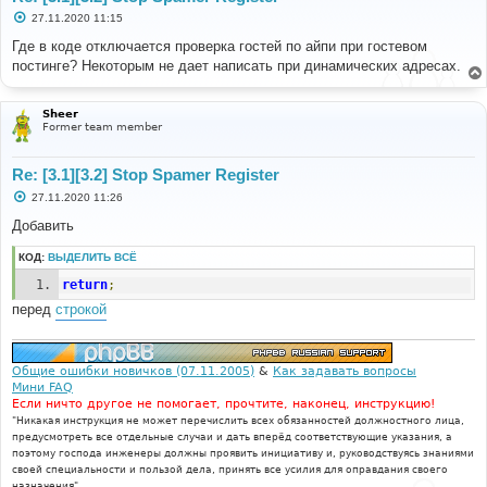
С
27.11.2020 11:15
о
о
Где в коде отключается проверка гостей по айпи при гостевом
б
постинге? Некоторым не дает написать при динамических адресах.
щ
е
н
и
Sheer
е
Former team member
Re: [3.1][3.2] Stop Spamer Register
С
27.11.2020 11:26
о
о
Добавить
б
щ
КОД:
ВЫДЕЛИТЬ ВСЁ
е
н
return
;
и
е
перед
строкой
Общие ошибки новичков (07.11.2005)
&
Как задавать вопросы
Мини FAQ
Если ничто другое не помогает, прочтите, наконец, инструкцию!
"Никакая инструкция не может перечислить всех обязанностей должностного лица,
предусмотреть все отдельные случаи и дать вперёд соответствующие указания, а
поэтому господа инженеры должны проявить инициативу и, руководствуясь знаниями
своей специальности и пользой дела, принять все усилия для оправдания своего
назначения".