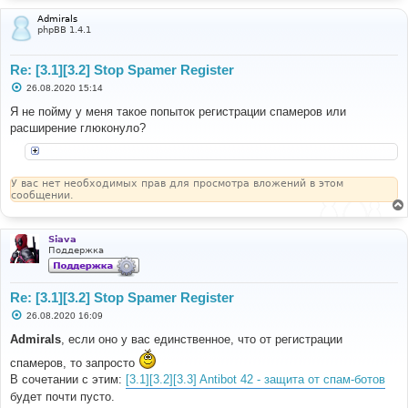
Admirals
phpBB 1.4.1
Re: [3.1][3.2] Stop Spamer Register
С
26.08.2020 15:14
о
о
Я не пойму у меня такое попыток регистрации спамеров или
б
расширение глюконуло?
щ
е
н
и
е
У вас нет необходимых прав для просмотра вложений в этом
сообщении.
Siava
Поддержка
Re: [3.1][3.2] Stop Spamer Register
С
26.08.2020 16:09
о
о
Admirals
, если оно у вас единственное, что от регистрации
б
щ
спамеров, то запросто
е
В сочетании с этим:
[3.1][3.2][3.3] Antibot 42 - защита от спам-ботов
н
и
будет почти пусто.
е