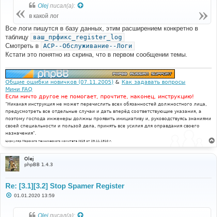
б
Olej
писал(а):
щ
е
в какой лог
н
и
Все логи пишутся в базу данных, этим расширением конкретно в
е
таблицу
ваш_прфикс_register_log
Смотреть в
ACP--Обслуживание--Логи
Кстати это понятно из скрина, что в первом сообщении темы.
Общие ошибки новичков (07.11.2005)
&
Как задавать вопросы
Мини FAQ
Если ничто другое не помогает, прочтите, наконец, инструкцию!
"Никакая инструкция не может перечислить всех обязанностей должностного лица,
предусмотреть все отдельные случаи и дать вперёд соответствующие указания, а
поэтому господа инженеры должны проявить инициативу и, руководствуясь знаниями
своей специальности и пользой дела, принять все усилия для оправдания своего
назначения".
Циркуляр Морского технического комитета №15 от 29.11.1910 г.
Olej
phpBB 1.4.3
Re: [3.1][3.2] Stop Spamer Register
С
01.01.2020 13:59
о
о
б
Olej
писал(а):