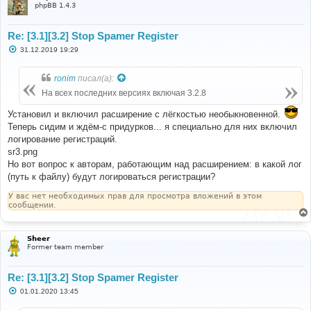
е
phpBB 1.4.3
Re: [3.1][3.2] Stop Spamer Register
С
31.12.2019 19:29
о
о
б
ronim
писал(а):
щ
е
На всех последних версиях включая 3.2.8
н
и
Установил и включил расширение с лёгкостью необыкновенной.
е
Теперь сидим и ждём-с придурков... я специально для них включил
логирование регистраций.
sr3.png
Но вот вопрос к авторам, работающим над расширением: в какой лог
(путь к файлу) будут логироваться регистрации?
У вас нет необходимых прав для просмотра вложений в этом
сообщении.
Sheer
Former team member
Re: [3.1][3.2] Stop Spamer Register
С
01.01.2020 13:45
о
о