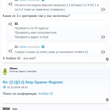
щ
е
На всех последних версиях включая 3.2.8(Также 3.2.9 RC1 и
н
на 3.3 тоже не замечено спамеров )
и
е
Какие из 3-х критериев там у вас включены?:
Проверять по IP-адресу:
Проверять имя пользователя:
Проверять адрес e-mail:
ronim
писал(а):
Говорю только за себя,также установлено Antibot 42
А Antibot 42 - это кто?
Sheer
Former team member
Re: [3.1][3.2] Stop Spamer Register
С
31.12.2019 19:21
о
о
Поиск по конференции:
Antibot 42
б
щ
е
н
и
Olej