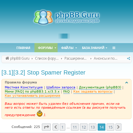
ГЛАВНАЯ
ФОРУМЫ
ФАЙЛЫ
БАЗА ЗНАНИЙ
phpBB Guru
Список форумов
Расширения phpBB
Анонсы и поддержка расширений для phpBB
[3.1][3.2] Stop Spamer Register
Правила форума
Местная Конституция
|
Шаблон запроса
|
Документация (phpBB3)
|
Мини [FAQ] по phpBB3.1.x/3.3.x
|
FAQ
|
Как задавать вопросы
|
Как устанавливать расширения
Ваш вопрос может быть удален без объяснения причин, если на
него есть ответы по приведённым ссылкам (а вы рискуете получить
предупреждение
).
Страница
14
из
15
1
11
12
13
14
15
Пред.
След.
Сообщений: 225
…