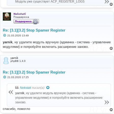
Модуль уже существует ACP_REGISTER_LOGS
Nekstati
Поддержка
Re: [3.1][3.2] Stop Spamer Register
С
21.03.2020 13:49
о
о
yarnik
, ну удалите модуль вручную (админка - система - управление
б
модулями) и попробуйте включить расширение заново.
щ
е
н
и
yarnik
е
phpBB 1.4.0
Re: [3.1][3.2] Stop Spamer Register
С
21.03.2020 17:25
о
о
б
Nekstati
писал(а):
щ
е
yarnik
, ну удалите модуль вручную (админка - система -
н
управление модулями) и попробуйте включить расширение
и
е
заново.
спасибо, помогло