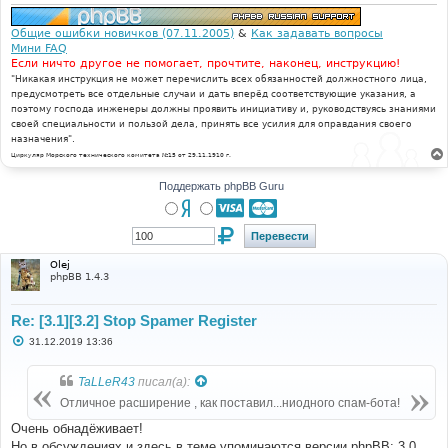
Общие ошибки новичков (07.11.2005)
&
Как задавать вопросы
Мини FAQ
Если ничто другое не помогает, прочтите, наконец, инструкцию!
"Никакая инструкция не может перечислить всех обязанностей должностного лица,
предусмотреть все отдельные случаи и дать вперёд соответствующие указания, а
поэтому господа инженеры должны проявить инициативу и, руководствуясь знаниями
своей специальности и пользой дела, принять все усилия для оправдания своего
назначения".
Циркуляр Морского технического комитета №15 от 29.11.1910 г.
Поддержать phpBB Guru
Olej
phpBB 1.4.3
Re: [3.1][3.2] Stop Spamer Register
С
31.12.2019 13:36
о
о
б
TaLLeR43
писал(а):
щ
е
Отличное расширение , как поставил...ниодного спам-бота!
н
и
Очень обнадёживает!
е
Но в обсуждениях и здесь в теме упоминаются версии phpBB: 3.0,