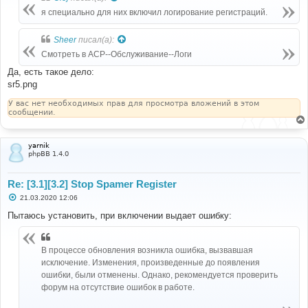
щ
е
я специально для них включил логирование регистраций.
н
и
е
Sheer
писал(а):
Смотреть в ACP--Обслуживание--Логи
Да, есть такое дело:
sr5.png
У вас нет необходимых прав для просмотра вложений в этом
сообщении.
yarnik
phpBB 1.4.0
Re: [3.1][3.2] Stop Spamer Register
С
21.03.2020 12:06
о
о
Пытаюсь установить, при включении выдает ошибку:
б
щ
е
н
В процессе обновления возникла ошибка, вызвавшая
и
исключение. Изменения, произведенные до появления
е
ошибки, были отменены. Однако, рекомендуется проверить
форум на отсутствие ошибок в работе.