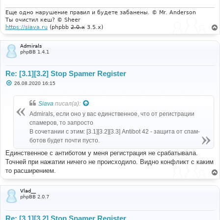
Еще одно нарушение правил и будете забанены. © Mr. Anderson
Ты очистил кеш? © Sheer
https://siava.ru
(phpbb
2.0.x
3.5.x)
Admirals
phpBB 1.4.1
Re: [3.1][3.2] Stop Spamer Register
С
26.08.2020 16:15
о
о
б
Siava
писал(а):
щ
е
Admirals, если оно у вас единственное, что от регистрации
н
спамеров, то запросто
и
е
В сочетании с этим: [3.1][3.2][3.3] Antibot 42 - защита от спам-
ботов будет почти пусто.
Единственное с антиботом у меня регистрация не срабатывала.
Точней при нажатии ничего не происходило. Видно конфликт с каким
то расширением.
Vlad__
phpBB 2.0.7
Re: [3.1][3.2] Stop Spamer Register