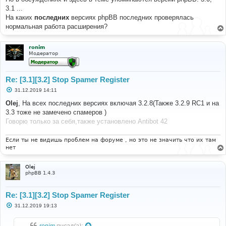
3.1 ...
На каких
последних
версиях phpBB последних проверялась
нормальная работа расширения?
ronim
Модератор
Re: [3.1][3.2] Stop Spamer Register
С
31.12.2019 14:11
о
о
Olej
, На всех последних версиях включая 3.2.8(Также 3.2.9 RC1 и на
б
3.3 тоже не замечено спамеров )
щ
е
Говорю только за себя,также установлено Antibot 42
н
и
е
Если ты не видишь проблем на форуме , но это не значить что их там
нет
Olej
phpBB 1.4.3
Re: [3.1][3.2] Stop Spamer Register
С
31.12.2019 19:13
о
о
б
ronim
писал(а):